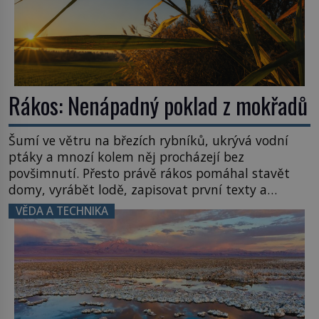
Rákos: Nenápadný poklad z mokřadů
Šumí ve větru na březích rybníků, ukrývá vodní
ptáky a mnozí kolem něj procházejí bez
povšimnutí. Přesto právě rákos pomáhal stavět
domy, vyrábět lodě, zapisovat první texty a
inspiroval řadu pověstí. Tato skromná, ale
VĚDA A TECHNIKA
užitečná rostlina provází člověka už tisíce let.
Většina lidí vnímá rákos jen jako obyčejnou kulisu
letního koupání. Stačí se však podívat […]