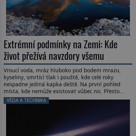
Extrémní podmínky na Zemi: Kde
život přežívá navzdory všemu
Vroucí voda, mráz hluboko pod bodem mrazu,
kyseliny, smrtící tlak i pouště, kde celé roky
nespadne jediná kapka deště. Na první pohled
místa, kde nemůže existovat vůbec nic. Přesto
právě tady vědci objevují organismy, které
VĚDA A TECHNIKA
posouvají hranice života. Každý nový nález mění
naše představy o tom, co všechno dokáže příroda a
napovídá, kde bychom jednou […]