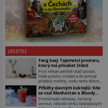
LIFESTYLE
Feng šuej: Tajemství prostoru,
který má přinášet štěstí
Proč někdo pečlivě otáčí postel,
hlídá polohu zrcadel a do pokoje
přidává rostliny, vodu nebo dřevo?
Feng šuej tvrdí, že domov není jen
Příběhy slavných koktejlů: Kde
soubor zdí a nábytku. Je to prostor,
se vzal Manhattan a Bloody
kterým proudí energie čchi a jeho
Mary?
Promíchejte whiskey, červený
uspořádání může ovlivňovat, jak se
vermut, několik střiků koktejlových
v něm člověk cítí. Feng šuej má