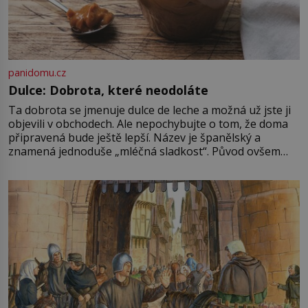
panidomu.cz
Dulce: Dobrota, které neodoláte
Ta dobrota se jmenuje dulce de leche a možná už jste ji
objevili v obchodech. Ale nepochybujte o tom, že doma
připravená bude ještě lepší. Název je španělský a
znamená jednoduše „mléčná sladkost“. Původ ovšem
není úplně jednoznačný, o autorství této receptury se
pře hned několik latinskoamerických zemí a k tomu
Francie, kde se traduje,