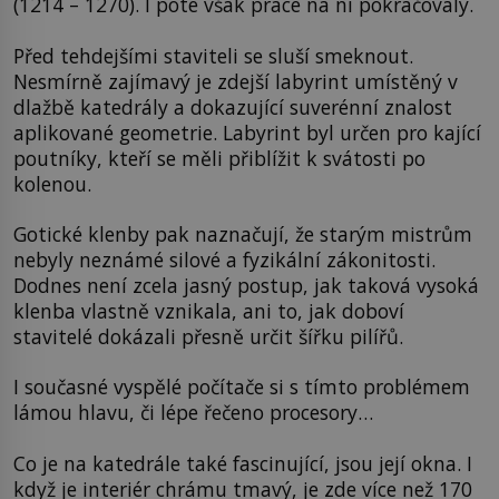
(1214 – 1270). I poté však práce na ní pokračovaly.
Před tehdejšími staviteli se sluší smeknout.
Nesmírně zajímavý je zdejší labyrint umístěný v
dlažbě katedrály a dokazující suverénní znalost
aplikované geometrie. Labyrint byl určen pro kající
poutníky, kteří se měli přiblížit k svátosti po
kolenou.
Gotické klenby pak naznačují, že starým mistrům
nebyly neznámé silové a fyzikální zákonitosti.
Dodnes není zcela jasný postup, jak taková vysoká
klenba vlastně vznikala, ani to, jak doboví
stavitelé dokázali přesně určit šířku pilířů.
I současné vyspělé počítače si s tímto problémem
lámou hlavu, či lépe řečeno procesory…
Co je na katedrále také fascinující, jsou její okna. I
když je interiér chrámu tmavý, je zde více než 170