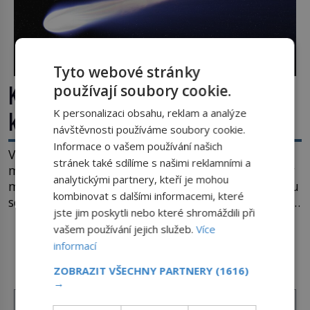
Tyto webové stránky
Kosmická hádanka: Jaká je největší
používají soubory cookie.
kometa ve známém vesmíru?
K personalizaci obsahu, reklam a analýze
návštěvnosti používáme soubory cookie.
Informace o vašem používání našich
Vesmír se rozpíná stále rychleji. Jenže, jak je to
stránek také sdílíme s našimi reklamními a
možné? Současná fyzika je v koncích. Odpovědí by
analytickými partnery, kteří je mohou
mohla být hypotetická temná energie. Právě na tu
kombinovat s dalšími informacemi, které
se zaměří pozornost dvojice zkušených astronomů.
jste jim poskytli nebo které shromáždili při
Namísto ní ale objeví něco mnohem
vašem používání jejich služeb.
Více
hmatatelnějšího. Naprosto rekordní kometu!
DALŠÍ ČLÁNKY Z RUBRIKY ›
informací
Astronomové Pedro Bernardinelli a Gary Bernstein
mravenčí prací zkoumají archivní snímky v rámci
ZOBRAZIT VŠECHNY PARTNERY
(1616)
Průzkumu temné energie […]
→