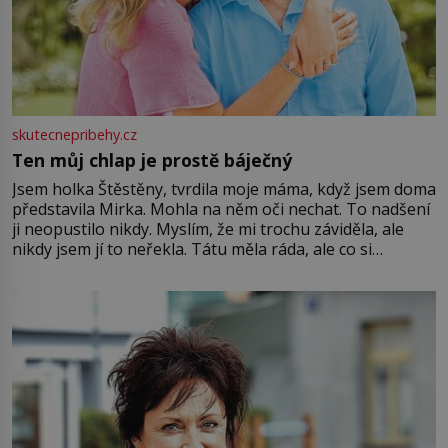
skutecnepribehy.cz
Ten můj chlap je prostě báječný
Jsem holka Štěstěny, tvrdila moje máma, když jsem doma
představila Mirka. Mohla na něm oči nechat. To nadšení
ji neopustilo nikdy. Myslím, že mi trochu záviděla, ale
nikdy jsem jí to neřekla. Tátu měla ráda, ale co si
pamatuji, tak jsme s Mirkem byli zamilovaní mnohem víc.
Jsme spolu moc rádi Tehdy byla jiná doba, když