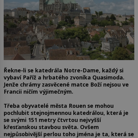
Řekne-li se katedrála Notre-Dame, každý si
vybaví Paříž a hrbatého zvoníka Quasimoda.
Jenže chrámy zasvěcené matce Boží nejsou ve
Francii ničím výjimečným.
Třeba obyvatelé města Rouen se mohou
pochlubit stejnojmennou katedrálou, která je
se svými 151 metry čtvrtou nejvyšší
křesťanskou stavbou světa. Ovšem
nejpůsobivější perlou toho jména je ta, která se