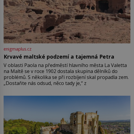
enigmaplus.cz
Krvavé maltské podzemí a tajemná Petra
V oblasti Paola na předměstí hlavního města La Valetta
na Maltě se v roce 1902 dostala skupina dělníků do
problémů. S několika se při rozbíjení skal propadla zem.
„Dostaňte nás odsud, něco tady je,“ z