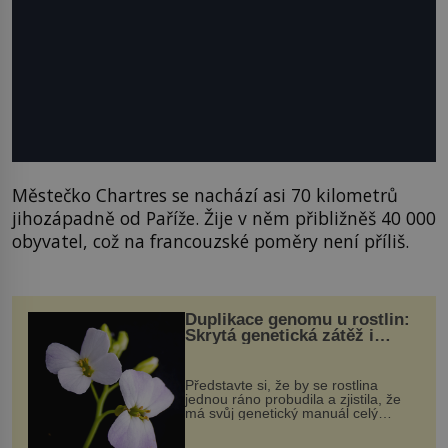
Městečko Chartres se nachází asi 70 kilometrů
jihozápadně od Paříže. Žije v něm přibližněš 40 000
obyvatel, což na francouzské poměry není příliš.
Duplikace genomu u rostlin:
Skrytá genetická zátěž i
evoluční výhoda
Představte si, že by se rostlina
jednou ráno probudila a zjistila, že
má svůj genetický manuál celý
dvakrát. Přesně to se občas v
přírodě stane – a podle nového