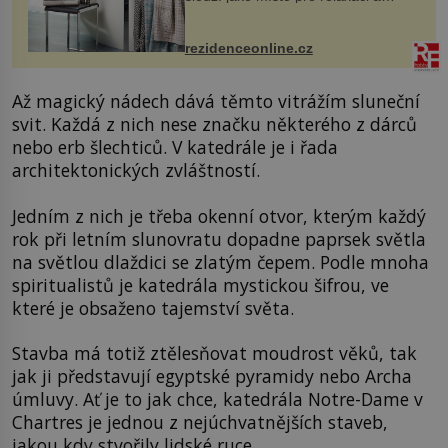
odpočinek. Koupelnový textil –
ručníky, osušky a koberečky –
mohou jako mávnutím kouzelného
rezidenceonline.cz
proutku...
Až magický nádech dává těmto vitrážím sluneční
svit. Každá z nich nese značku některého z dárců
nebo erb šlechticů. V katedrále je i řada
architektonických zvláštností.
Jedním z nich je třeba okenní otvor, kterým každý
rok při letním slunovratu dopadne paprsek světla
na světlou dlaždici se zlatým čepem. Podle mnoha
spiritualistů je katedrála mystickou šifrou, ve
které je obsaženo tajemství světa.
Stavba má totiž ztělesňovat moudrost věků, tak
jak ji představují egyptské pyramidy nebo Archa
úmluvy. Ať je to jak chce, katedrála Notre-Dame v
Chartres je jednou z nejúchvatnějších staveb,
jakou kdy stvořily lidské ruce.