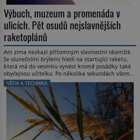
Výbuch, muzeum a promenáda v
ulicích. Pět osudů nejslavnějších
raketoplánů
Ani zima nezkazí přítomným slavnostní okamžik.
Se slunečními brýlemi hledí na startující raketu,
která má do vesmíru vynést kromě posádky také
obyčejnou učitelku. Po několika sekundách všem
ztuhnou úsměvy, stroj totiž exploduje. Jejich
VĚDA A TECHNIKA
konstrukce není z levného kraje, daňové
poplatníky stojí miliardy dolarů. Na druhou stranu
zvládnou jen představitelné věci. Na malé kousky
Název: Columbia První […]