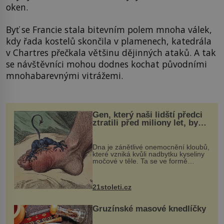
oken.
Byť se Francie stala bitevním polem mnoha válek,
kdy řada kostelů skončila v plamenech, katedrála
v Chartres přečkala většinu dějinných ataků. A tak
se návštěvníci mohou dodnes kochat původními
mnohabarevnými vitrážemi.
Gen, který naši lidští předci
ztratili před miliony let, by
mohl pomoci s léčbou
„nemoci králů“
Dna je zánětlivé onemocnění kloubů,
které vzniká kvůli nadbytku kyseliny
močové v těle. Ta se ve formě
krystalků ukládá v blízkosti kloubů,
nejčastěji přitom postihuje palce na
nohou, a způsobuje bole...
21stoleti.cz
Gruzínské masové knedlíčky