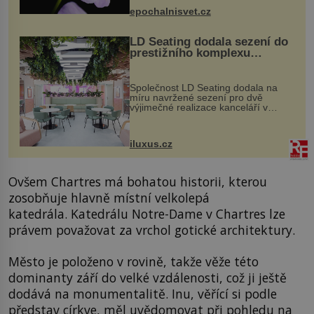
výzkumu to může být pro druhy
epochalnisvet.cz
vstupenka...
LD Seating dodala sezení do
prestižního komplexu
MediaCityUK v Salfordu
Společnost LD Seating dodala na
míru navržené sezení pro dvě
výjimečné realizace kanceláří v
areálu MediaCityUK v anglickém
Salfordu – konkrétně do budov Blue
Tower a Orange Tower. Komplex
iluxus.cz
budov Media...
Ovšem Chartres má bohatou historii, kterou
zosobňuje hlavně místní velkolepá
katedrála. Katedrálu Notre-Dame v Chartres lze
právem považovat za vrchol gotické architektury.
Město je položeno v rovině, takže věže této
dominanty září do velké vzdálenosti, což ji ještě
dodává na monumentalitě. Inu, věřící si podle
představ církve, měl uvědomovat při pohledu na