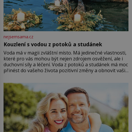
nejsemsama.cz
Kouzlení s vodou z potoků a studánek
Voda má v magii zvláštní místo. Má jedinečné vlastnosti,
které pro vás mohou být nejen zdrojem osvěžení, ale i
duchovní síly a léčení. Voda z potoků a studánek má moc
přinést do vašeho života pozitivní změny a obnovit vaši
energii. Využitím těchto přírodních zdrojů v magii
můžete obohatit své rituály a přinést do svého života
větší harmonii a klid. Je důležité