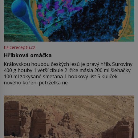
tisicereceptu.cz
Hříbková omáčka
Královskou houbou českých lesů je pravý hřib. Suroviny
400 g houby 1 větší cibule 2 lžíce másla 200 ml šlehačky
100 ml zakysané smetana 1 bobkový list 5 kuliček
nového koření petrželka ne