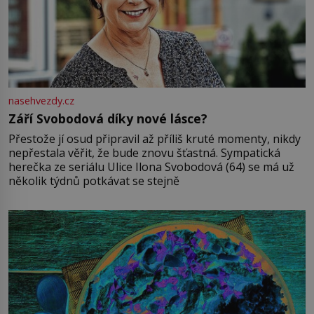
nasehvezdy.cz
Září Svobodová díky nové lásce?
Přestože jí osud připravil až příliš kruté momenty, nikdy
nepřestala věřit, že bude znovu šťastná. Sympatická
herečka ze seriálu Ulice Ilona Svobodová (64) se má už
několik týdnů potkávat se stejně