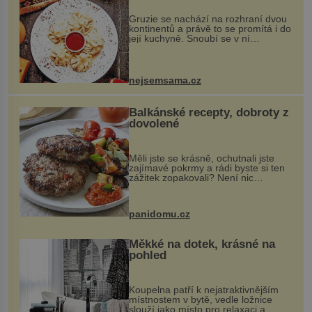
Gruzie se nachází na rozhraní dvou
kontinentů a právě to se promítá i do
její kuchyně. Snoubí se v ní
evropské a asijské chutě a díky tomu
vznikají rozmanité a chuťově bohaté
pokrmy, které rozhodně st...
nejsemsama.cz
Balkánské recepty, dobroty z
dovolené
Měli jste se krásně, ochutnali jste
zajímavé pokrmy a rádi byste si ten
zážitek zopakovali? Není nic
snazšího. Pljeskavica (10 porcí)
Možná jste ji ochutnali na dovolené v
bývalé Jugoslávii, lze ji vi...
panidomu.cz
Měkké na dotek, krásné na
pohled
Koupelna patří k nejatraktivnějším
místnostem v bytě, vedle ložnice
slouží jako místo pro relaxaci a