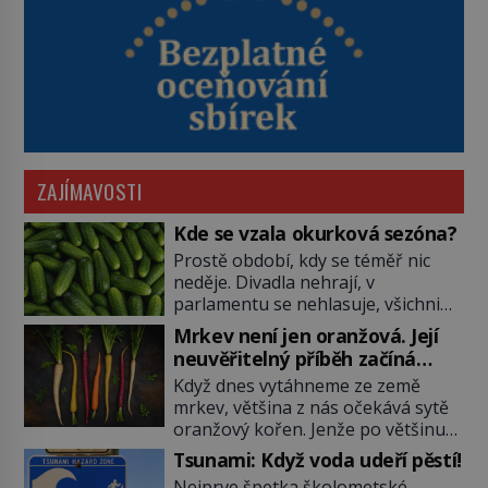
ZAJÍMAVOSTI
Kde se vzala okurková sezóna?
Prostě období, kdy se téměř nic
neděje. Divadla nehrají, v
parlamentu se nehlasuje, všichni
jsou na dovolené a média tak
Mrkev není jen oranžová. Její
nemají o čem mluvit a psát. A
neuvěřitelný příběh začíná
vymýšlejí si proto témata, které
fialovou barvou
Když dnes vytáhneme ze země
nikoho nezajímají. Proč je však ona
mrkev, většina z nás očekává sytě
letní doba spojovaná zrovna s
oranžový kořen. Jenže po většinu
okurkami? Okurkovou sezónu
své historie je mrkev všechno
známe už od poloviny 19. století,
Tsunami: Když voda udeří pěstí!
možné, jen ne oranžová. Je fialová,
ovšem jako Češi […]
Nejprve špetka školometské