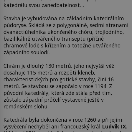
katedrálu svou zanedbatelnost…
Stavba je vybudována na základním katedrálním
půdoryse. Skládá se z polygonálně, sedmi stranami
dvanáctiúhelníka ukončeného chóru, trojlodního,
bazilikálně utvářeného transeptu (příčné
chrámové lodi) s křížením a totožně utvářeného
západního soulodí.
Chrám je dlouhý 130 metrů, jeho nejvyšší věž
dosahuje 115 metrů a rozpětí kleneb,
charakteristických pro gotické stavby, činí 16
metrů. Se stavbou se započalo v roce 1194. Z
původní katedrály, která zde stála před tím,
zůstalo západní průčelí vystavené ještě v
románském slohu.
Katedrála byla dokončena v roce 1260 a při jejím
vysvěcení nechyběl ani francouzský král
Ludvík IX.