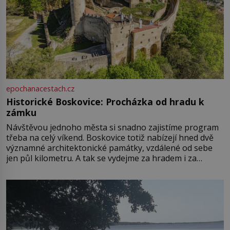
epochanacestach.cz
Historické Boskovice: Procházka od hradu k
zámku
Návštěvou jednoho města si snadno zajistíme program
třeba na celý víkend. Boskovice totiž nabízejí hned dvě
významné architektonické památky, vzdálené od sebe
jen půl kilometru. A tak se vydejme za hradem i za
zámkem do krásné jihomoravské krajiny. Trhová osada
Boskovice na okraji Drahanské vrchoviny vznikla někdy
ve13. století, a už v roce 1313 kronikáři zaznamenali