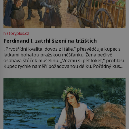
historyplus.cz
Ferdinand I. zatrhl šizení na tržištích
„Prvotřídní kvalita, dovoz z Itálie,“ přesvědčuje kupec s
látkami bohatou pražskou měšťanku. Žena pečlivě
osahává štůček mušelínu. „Vezmu si pět loket,“ prohlásí.
Kupec rychle naměří požadovanou délku. Pořádný kus
mu přitom zůstane za prsty… „Na šaty ho bude málo,
milostpaní. Stačí jenom na sukni,“ zhodnotí švadlena
množství růžového mušelínu. „Ošidili vás, podívejte.“
Vezme do ruky dřevěnou