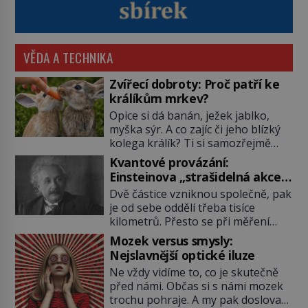
VĚDA A TECHNIKA
Zvířecí dobroty: Proč patří ke
králíkům mrkev?
Opice si dá banán, ježek jablko,
myška sýr. A co zajíc či jeho blízký
kolega králík? Ti si samozřejmě
pochutnají na mrkvi! Proč jsou
Kvantové provázání:
podobné představy o potravě
Einsteinova „strašidelná akce
zvířat často spíš mýty? Pokud máte
na dálku“ dál mate i fascinuje
Dvě částice vzniknou společně, pak
doma králíka, mrkev mu dát
vědce
je od sebe oddělí třeba tisíce
můžete. A nejspíš mu i bude
kilometrů. Přesto se při měření
chutnat, ovšem měl by ji mít jen
chovají, jako by mezi nimi
jako občasný pamlsek. […]
Mozek versus smysly:
existovalo neviditelné pouto. Albert
Nejslavnější optické iluze
Einstein tomu s jistou dávkou
Ne vždy vidíme to, co je skutečně
ironie říká „strašidelná akce na
před námi. Občas si s námi mozek
dálku“ a dlouhá desetiletí věří, že
trochu pohraje. A my pak doslova
musí existovat jednodušší