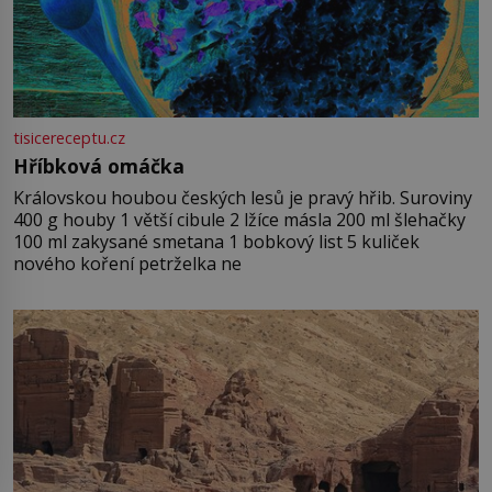
tisicereceptu.cz
Hříbková omáčka
Královskou houbou českých lesů je pravý hřib. Suroviny
400 g houby 1 větší cibule 2 lžíce másla 200 ml šlehačky
100 ml zakysané smetana 1 bobkový list 5 kuliček
nového koření petrželka ne