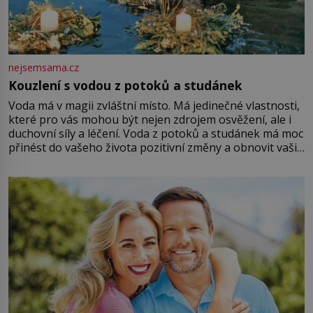
nejsemsama.cz
Kouzlení s vodou z potoků a studánek
Voda má v magii zvláštní místo. Má jedinečné vlastnosti,
které pro vás mohou být nejen zdrojem osvěžení, ale i
duchovní síly a léčení. Voda z potoků a studánek má moc
přinést do vašeho života pozitivní změny a obnovit vaši
energii. Využitím těchto přírodních zdrojů v magii
můžete obohatit své rituály a přinést do svého života
větší harmonii a klid. Je důležité