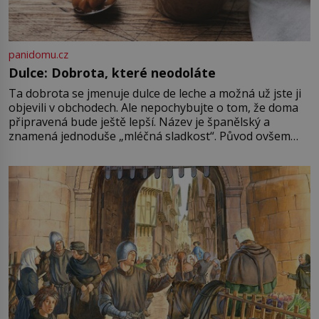
panidomu.cz
Dulce: Dobrota, které neodoláte
Ta dobrota se jmenuje dulce de leche a možná už jste ji
objevili v obchodech. Ale nepochybujte o tom, že doma
připravená bude ještě lepší. Název je španělský a
znamená jednoduše „mléčná sladkost“. Původ ovšem
není úplně jednoznačný, o autorství této receptury se
pře hned několik latinskoamerických zemí a k tomu
Francie, kde se traduje,