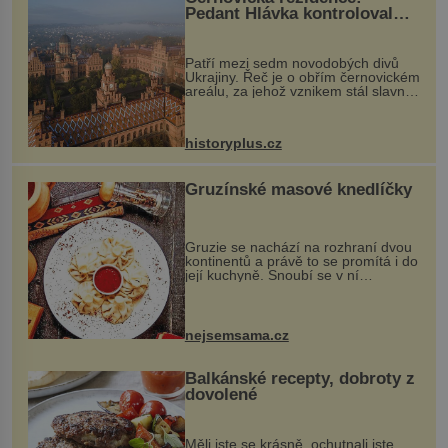
Pedant Hlávka kontroloval
každou cihlu
Patří mezi sedm novodobých divů
Ukrajiny. Řeč je o obřím černovickém
areálu, za jehož vznikem stál slavný
český architekt Josef Hlávka. Ten si
na něm dal mimořádně záležet. Jeho
stavební plány by při ...
historyplus.cz
Gruzínské masové knedlíčky
Gruzie se nachází na rozhraní dvou
kontinentů a právě to se promítá i do
její kuchyně. Snoubí se v ní
evropské a asijské chutě a díky tomu
vznikají rozmanité a chuťově bohaté
pokrmy, které rozhodně st...
nejsemsama.cz
Balkánské recepty, dobroty z
dovolené
Měli jste se krásně, ochutnali jste