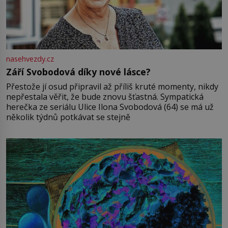
nasehvezdy.cz
Září Svobodová díky nové lásce?
Přestože jí osud připravil až příliš kruté momenty, nikdy
nepřestala věřit, že bude znovu šťastná. Sympatická
herečka ze seriálu Ulice Ilona Svobodová (64) se má už
několik týdnů potkávat se stejně