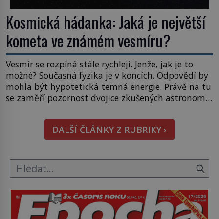
Kosmická hádanka: Jaká je největší
kometa ve známém vesmíru?
Vesmír se rozpíná stále rychleji. Jenže, jak je to
možné? Současná fyzika je v koncích. Odpovědí by
mohla být hypotetická temná energie. Právě na tu
se zaměří pozornost dvojice zkušených astronomů.
Namísto ní ale objeví něco mnohem
hmatatelnějšího. Naprosto rekordní kometu!
DALŠÍ ČLÁNKY Z RUBRIKY ›
Astronomové Pedro Bernardinelli a Gary Bernstein
mravenčí prací zkoumají archivní snímky v rámci
Průzkumu temné energie […]