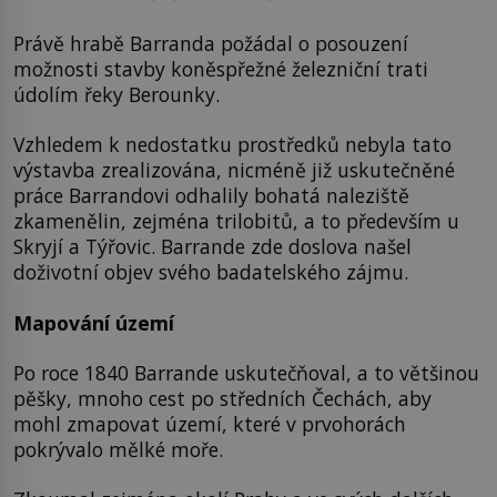
Právě hrabě Barranda požádal o posouzení
možnosti stavby koněspřežné železniční trati
údolím řeky Berounky.
Vzhledem k nedostatku prostředků nebyla tato
výstavba zrealizována, nicméně již uskutečněné
práce Barrandovi odhalily bohatá naleziště
zkamenělin, zejména trilobitů, a to především u
Skryjí a Týřovic. Barrande zde doslova našel
doživotní objev svého badatelského zájmu.
Mapování území
Po roce 1840 Barrande uskutečňoval, a to většinou
pěšky, mnoho cest po středních Čechách, aby
mohl zmapovat území, které v prvohorách
pokrývalo mělké moře.