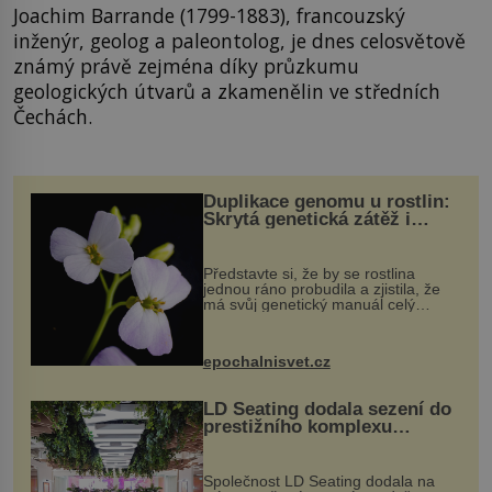
Joachim Barrande (1799-1883), francouzský
inženýr, geolog a paleontolog, je dnes celosvětově
známý právě zejména díky průzkumu
geologických útvarů a zkamenělin ve středních
Čechách.
Duplikace genomu u rostlin:
Skrytá genetická zátěž i
evoluční výhoda
Představte si, že by se rostlina
jednou ráno probudila a zjistila, že
má svůj genetický manuál celý
dvakrát. Přesně to se občas v
přírodě stane – a podle nového
výzkumu to může být pro druhy
epochalnisvet.cz
vstupenka...
LD Seating dodala sezení do
prestižního komplexu
MediaCityUK v Salfordu
Společnost LD Seating dodala na