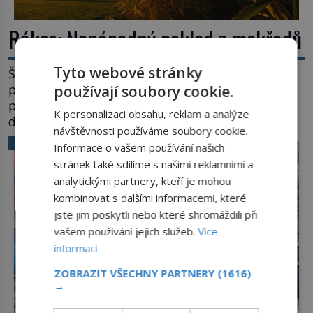
Rákos: Nenápadný poklad z mokřadů
Tyto webové stránky
Šumí ve větru na březích rybníků, ukrývá vodní
ptáky a mnozí kolem něj procházejí bez
používají soubory cookie.
povšimnutí. Přesto právě rákos pomáhal stavět
K personalizaci obsahu, reklam a analýze
domy, vyrábět lodě, zapisovat první texty a
návštěvnosti používáme soubory cookie.
inspiroval řadu pověstí. Tato skromná, ale
VĚDA A TECHNIKA
Informace o vašem používání našich
užitečná rostlina provází člověka už tisíce let.
stránek také sdílíme s našimi reklamními a
Většina lidí vnímá rákos jen jako obyčejnou kulisu
analytickými partnery, kteří je mohou
letního koupání. Stačí se však podívat […]
kombinovat s dalšími informacemi, které
jste jim poskytli nebo které shromáždili při
vašem používání jejich služeb.
Více
informací
ZOBRAZIT VŠECHNY PARTNERY
(1616)
→