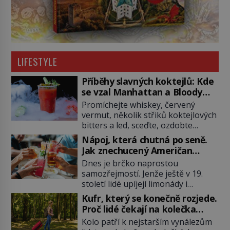
LIFESTYLE
Příběhy slavných koktejlů: Kde
se vzal Manhattan a Bloody
Mary?
Promíchejte whiskey, červený
vermut, několik střiků koktejlových
bitters a led, sceďte, ozdobte
koktejlovou třešinkou a tadá…
Nápoj, která chutná po seně.
Manhattan je tu! A pokud to má být
Jak znechucený Američan
skutečně on, dejte si pozor, ať
vymyslel brčko
Dnes je brčko naprostou
místo klasické americké rye
samozřejmostí. Jenže ještě v 19.
whiskey či klidně bourbonu
století lidé upíjejí limonády i
nepoužijete skotskou whisku. Co
koktejly dutými stébly žita nebo
se stane? Inu, koktejl bude stále
Kufr, který se konečně rozjede.
žitné slámy. Fungují sice dobře,
skvělý, ale už to nebude
Proč lidé čekají na kolečka
mají ale jednu nepříjemnou
Manhattan ale […]
téměř pět tisíc let?
Kolo patří k nejstarším vynálezům
vlastnost po chvíli se rozmáčejí a