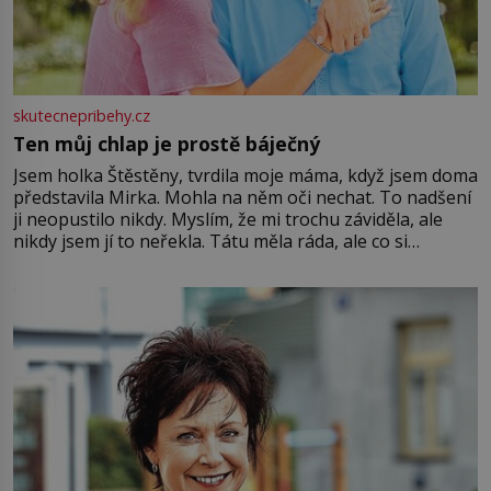
skutecnepribehy.cz
Ten můj chlap je prostě báječný
Jsem holka Štěstěny, tvrdila moje máma, když jsem doma
představila Mirka. Mohla na něm oči nechat. To nadšení
ji neopustilo nikdy. Myslím, že mi trochu záviděla, ale
nikdy jsem jí to neřekla. Tátu měla ráda, ale co si
pamatuji, tak jsme s Mirkem byli zamilovaní mnohem víc.
Jsme spolu moc rádi Tehdy byla jiná doba, když