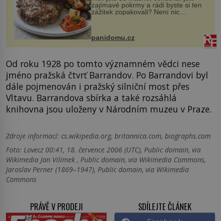
zajímavé pokrmy a rádi byste si ten
zážitek zopakovali? Není nic
snazšího. Pljeskavica (10 porcí)
Možná jste ji ochutnali na dovolené v
bývalé Jugoslávii, lze ji vi...
panidomu.cz
Od roku 1928 po tomto významném vědci nese
jméno pražská čtvrť Barrandov. Po Barrandovi byl
dále pojmenován i pražský silniční most přes
Vltavu. Barrandova sbírka a také rozsáhlá
knihovna jsou uloženy v Národním muzeu v Praze.
Zdroje informací:
cs.wikipedia.org, britannica.com, biographs.com
Foto: Lovecz 00:41, 18. července 2006 (UTC), Public domain, via
Wikimedia Jan Vilímek , Public domain, via Wikimedia Commons,
Jaroslav Perner (1869–1947), Public domain, via Wikimedia
Commons
PRÁVĚ V PRODEJI
SDÍLEJTE ČLÁNEK