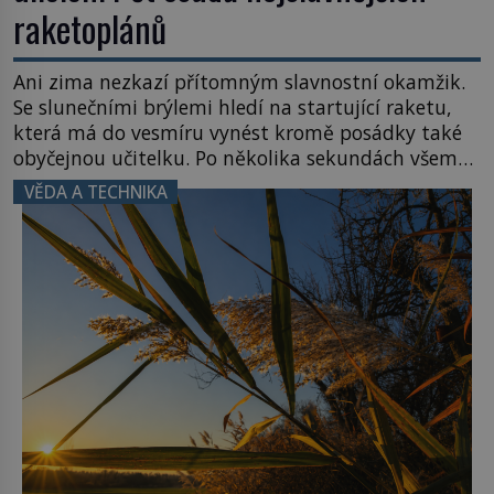
raketoplánů
Ani zima nezkazí přítomným slavnostní okamžik.
Se slunečními brýlemi hledí na startující raketu,
která má do vesmíru vynést kromě posádky také
obyčejnou učitelku. Po několika sekundách všem
ztuhnou úsměvy, stroj totiž exploduje. Jejich
VĚDA A TECHNIKA
konstrukce není z levného kraje, daňové
poplatníky stojí miliardy dolarů. Na druhou stranu
zvládnou jen představitelné věci. Na malé kousky
Název: Columbia První […]