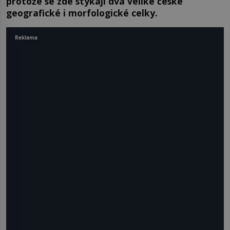
protože se zde stýkají dva veliké české
geografické i morfologické celky.
Reklama