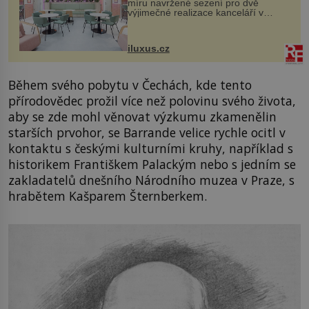
míru navržené sezení pro dvě
výjimečné realizace kanceláří v
areálu MediaCityUK v anglickém
Salfordu – konkrétně do budov Blue
Tower a Orange Tower. Komplex
iluxus.cz
budov Media...
Během svého pobytu v Čechách, kde tento
přírodovědec prožil více než polovinu svého života,
aby se zde mohl věnovat výzkumu zkamenělin
starších prvohor, se Barrande velice rychle ocitl v
kontaktu s českými kulturními kruhy, například s
historikem Františkem Palackým nebo s jedním se
zakladatelů dnešního Národního muzea v Praze, s
hrabětem Kašparem Šternberkem.