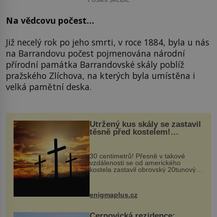
Na vědcovu počest…
Již necelý rok po jeho smrti, v roce 1884, byla u nás
na Barrandovu počest pojmenována národní
přírodní památka Barrandovské skály poblíž
pražského Zlíchova, na kterých byla umístěna i
velká pamětní deska.
Utržený kus skály se zastavil
těsně před kostelem!
Ochránila ho boží síla?
30 centimetrů! Přesně v takové
vzdálenosti se od amerického
kostela zastavil obrovský 20tunový
balvan, který se v květnu 2014
nečekaně odtrhl od nedaleké skály
při její demolici. Podle místních stojí
enigmaplus.cz
...
Černovická rezidence: