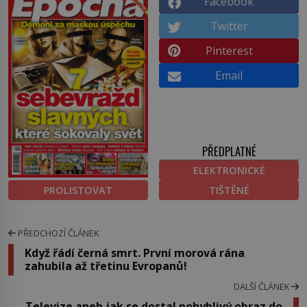
Facebook
Twitter
Pinterest
Email
PŘEDPLATNÉ
ELEKTRONICKÉ
PROLISTOVAT
TIŠTĚNÉ
PŘEDCHOZÍ ČLÁNEK
Když řádí černá smrt. První morová rána
zahubila až třetinu Evropanů!
DALŠÍ ČLÁNEK
Televize aneb jak se dostal pohyblivý obraz do