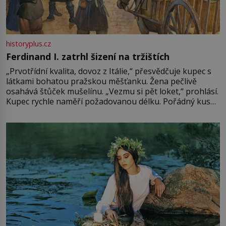
historyplus.cz
Ferdinand I. zatrhl šizení na tržištích
„Prvotřídní kvalita, dovoz z Itálie,“ přesvědčuje kupec s
látkami bohatou pražskou měšťanku. Žena pečlivě
osahává štůček mušelínu. „Vezmu si pět loket,“ prohlásí.
Kupec rychle naměří požadovanou délku. Pořádný kus
mu přitom zůstane za prsty… „Na šaty ho bude málo,
milostpaní. Stačí jenom na sukni,“ zhodnotí švadlena
množství růžového mušelínu. „Ošidili vás, podívejte.“
Vezme do ruky dřevěnou