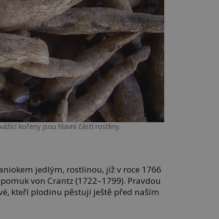
ážící kořeny jsou hlavní částí rostliny.
niokem jedlým, rostlinou, jíž v roce 1766
epomuk von Crantz (1722–1799). Pravdou
ové, kteří plodinu pěstují ještě před naším