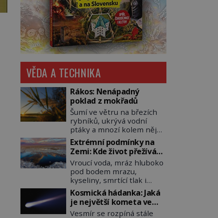
VĚDA A TECHNIKA
Rákos: Nenápadný
poklad z mokřadů
Šumí ve větru na březích
rybníků, ukrývá vodní
ptáky a mnozí kolem něj
procházejí bez povšimnutí.
Extrémní podmínky na
Přesto právě rákos
Zemi: Kde život přežívá
pomáhal stavět domy,
navzdory všemu
Vroucí voda, mráz hluboko
vyrábět lodě, zapisovat
pod bodem mrazu,
první texty a inspiroval
kyseliny, smrtící tlak i
řadu pověstí. Tato
pouště, kde celé roky
skromná, ale užitečná
Kosmická hádanka: Jaká
nespadne jediná kapka
rostlina provází člověka už
je největší kometa ve
deště. Na první pohled
tisíce let. Většina lidí vnímá
známém vesmíru?
Vesmír se rozpíná stále
místa, kde nemůže
rákos jen jako obyčejnou