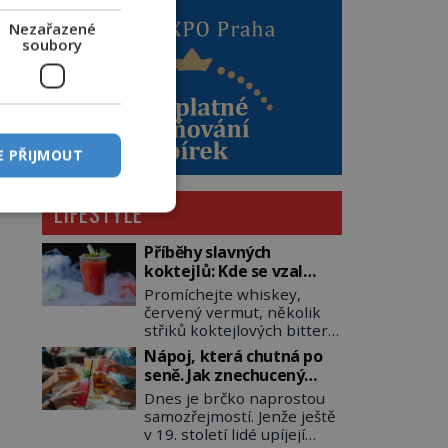
Nezařazené
soubory
E PŘIJMOUT
LIFESTYLE
Příběhy slavných
koktejlů: Kde se vzal
Manhattan a Bloody
Promíchejte whiskey,
Mary?
červený vermut, několik
střiků koktejlových bitters
a led, sceďte, ozdobte
Nápoj, která chutná po
koktejlovou třešinkou a
seně. Jak znechucený
tadá… Manhattan je tu! A
Američan vymyslel brčko
Dnes je brčko naprostou
pokud to má být skutečně
samozřejmostí. Jenže ještě
on, dejte si pozor, ať místo
v 19. století lidé upíjejí
klasické americké rye