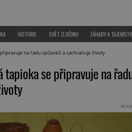
IKA
HISTORIE
SVĚT ZLOČINU
ZÁHADY A TAJEMSTV
připravuje na řadu způsobů a zachraňuje životy
á tapioka se připravuje na řad
ivoty
25.10.2