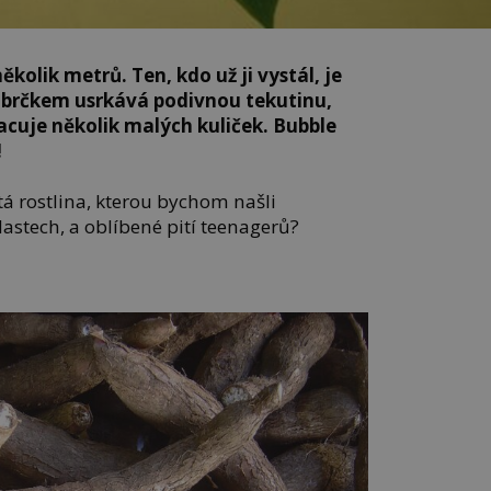
ěkolik metrů. Ten, kdo už ji vystál, je
 brčkem usrkává podivnou tekutinu,
cuje několik malých kuliček. Bubble
!
á rostlina, kterou bychom našli
astech, a oblíbené pití teenagerů?