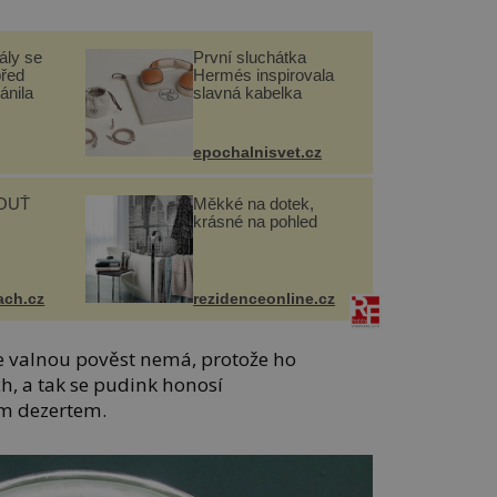
ály se
První sluchátka
před
Hermés inspirovala
ánila
slavná kabelka
epochalnisvet.cz
OUŤ
Měkké na dotek,
krásné na pohled
ach.cz
rezidenceonline.cz
e valnou pověst nemá, protože ho
ch, a tak se pudink honosí
m dezertem.