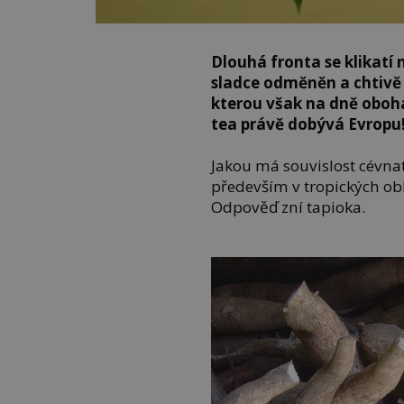
Dlouhá fronta se klikatí n
sladce odměněn a chtivě
kterou však na dně oboha
tea právě dobývá Evropu
Jakou má souvislost cévnat
především v tropických obl
Odpověď zní tapioka.