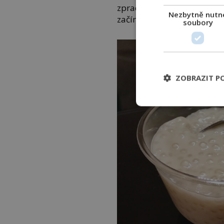
zpracován. Některé poučky
Nezbytně nutn
začínají hlízy hnít.
soubory
ZOBRAZIT P