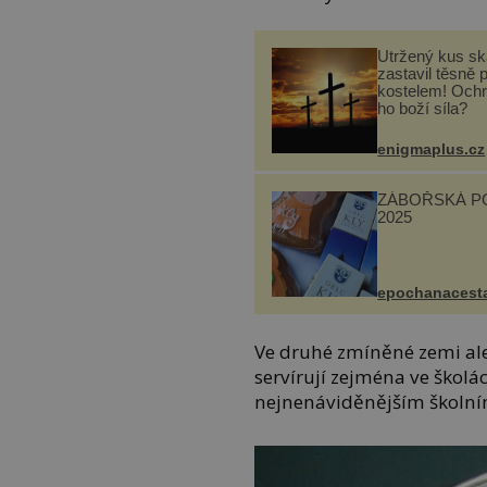
Utržený kus sk
zastavil těsně 
kostelem! Ochr
ho boží síla?
enigmaplus.cz
ZÁBOŘSKÁ P
2025
epochanacest
Ve druhé zmíněné zemi al
servírují zejména ve školá
nejnenáviděnějším školní