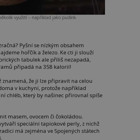
kolik využití – například jako pudink.
zázračná? Pyšní se nízkým obsahem
ajdeme hořčík a železo. Ke cti ji slouží
orických tabulek ale příliš nezapadá,
amů připadá na 358 kalorií!
ož znamená, že ji lze připravit na celou
doma v kuchyni, protože například
ální chléb, který by našinec přirovnal spíše
lnit masem, ovocem či čokoládou.
tváří speciální tapiokové perly, z nichž
Tradici má zejména ve Spojených státech
.