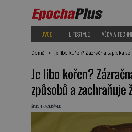
ÚVOD
LIFESTYLE
VĚDA A TECHN
Domů
Je libo kořen? Zázračná tapioka se 
Je libo kořen? Zázračn
způsobů a zachraňuje ž
ŠIMON KADEŘÁVEK