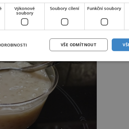
 tvrdí, že po jednom jediném dni už
é
Výkonové
Soubory cílení
Funkční soubory
soubory
ODROBNOSTI
VŠE ODMÍTNOUT
VŠ