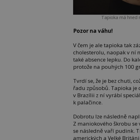
Tapioka má hned ně
Pozor na váhu!
V čem je ale tapioka tak 
cholesterolu, naopak v ní n
také absence lepku. Do kal
protože na pouhých 100 gr
Tvrdí se, že je bez chuti, c
řadu způsobů. Tapioka je 
v Brazílii z ní vyrábí speci
k palačince.
Dobrotu lze následně nap
Z maniokového škrobu se vy
se následně vaří pudink. 
amerických a Velké Británii