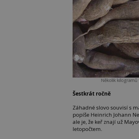
Několik kilogramů v
Šestkrát ročně
Záhadné slovo souvisí s ma
popíše Heinrich Johann N
ale je, že keř znají už May
letopočtem.