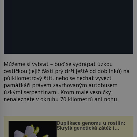
Můžeme si vybrat – buď se vydrápat úzkou
cestičkou (jejíž části prý drží ještě od dob Inků) na
půlkilometrový štít, nebo se nechat vyvézt
památkáři právem zavrhovaným autobusem
úzkými serpentinami. Krom malé vesničky
nenaleznete v okruhu 70 kilometrů ani nohu.
Duplikace genomu u rostlin:
Skrytá genetická zátěž i
evoluční výhoda