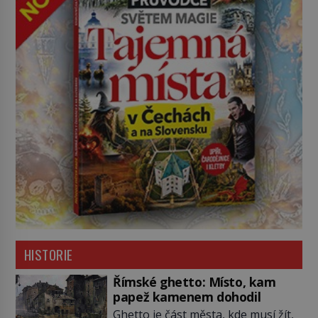
HISTORIE
Římské ghetto: Místo, kam
papež kamenem dohodil
Ghetto je část města, kde musí žít,