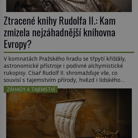
Ztracené knihy Rudolfa II.: Kam
zmizela nejzáhadnější knihovna
Evropy?
V komnatách Pražského hradu se třpytí křišťály,
astronomické přístroje i podivné alchymistické
rukopisy. Císař Rudolf II. shromažďuje vše, co
souvisí s tajemstvím přírody, hvězd i lidského
poznání. Jenže po jeho smrti se jeho slavné sbírky
ZÁHADY A TAJEMSTVÍ
začínají rozpadat a část z nich mizí navždy. Kdo
odnesl nejvzácnější knihy? A existují ještě někde
zapomenuté rukopisy, které nikdo […]