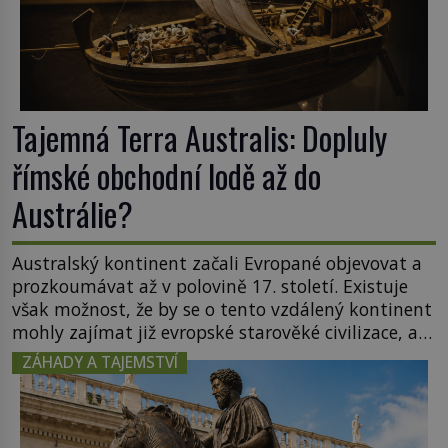
Tajemná Terra Australis: Dopluly
římské obchodní lodě až do
Austrálie?
Australský kontinent začali Evropané objevovat a
prozkoumávat až v polovině 17. století. Existuje
však možnost, že by se o tento vzdálený kontinent
mohly zajímat již evropské starověké civilizace, a
to o 15 století dříve? Již od starověku kartografové
ZÁHADY A TAJEMSTVÍ
zakreslovali do map záhadný kontinent Terra
Australis – Jižní zemi. Proč? Do jisté míry to byl
smysl pro […]