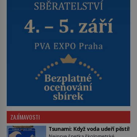
ZAJÍMAVOSTI
Tsunami: Když voda udeří pěstí!
Nejprve špetka školometské