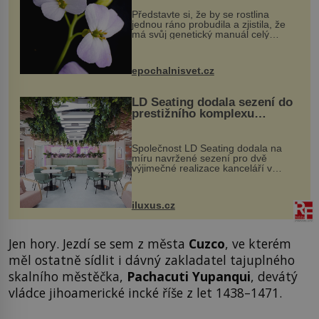
Představte si, že by se rostlina
jednou ráno probudila a zjistila, že
má svůj genetický manuál celý
dvakrát. Přesně to se občas v
přírodě stane – a podle nového
výzkumu to může být pro druhy
epochalnisvet.cz
vstupenka...
LD Seating dodala sezení do
prestižního komplexu
MediaCityUK v Salfordu
Společnost LD Seating dodala na
míru navržené sezení pro dvě
výjimečné realizace kanceláří v
areálu MediaCityUK v anglickém
Salfordu – konkrétně do budov Blue
Tower a Orange Tower. Komplex
iluxus.cz
budov Media...
Jen hory. Jezdí se sem z města
Cuzco
, ve kterém
měl ostatně sídlit i dávný zakladatel tajuplného
skalního městěčka,
Pachacuti Yupanqui
, devátý
vládce jihoamerické incké říše z let 1438–1471.