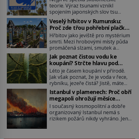
teorie. Výraz tsunami vznikl
spojením japonských slov tsu
(přístav) a nami (vlna). Jedná se o
Veselý hřbitov v Rumunsku:
dlouhou vlnu, která je na volném
Proč zde třou pohřební plačky
moři takřka nepostřehnutelná.
bídu s nouzí?
Hřbitov jako jeviště pro mystérium
Ačkoli je vlnová délka tsunami i 300
smrti. Mezi hrobovými místy půda
kilometrů, výška vlny na volném
promáčená slzami, smutek a
moři je maximálně 1,5 metru.
vědomí konečnosti lidské existence.
Máme se podobné obří vlny obávat
Jak poznat čistou vodu ke
Jsou ale výjimky, kde pohřební
i v Evropě? Vznik tsunami si […]
koupání? Strčte hlavu pod
plačky smutně žmoulají kapesníky
hladinu!
Léto je časem koupání v přírodě.
nikoli při smutečním obřadu, ale
Jak však poznat, že je voda v řece,
při pohledu na výši vyměřené
rybníku, jezeře čistá? Jistě, máte
podpory v nezaměstnanosti. Kam
možnost využít informace
vás pozveme? Unikátní hřbitov,
Istanbul v plamenech: Proč obří
hygieniků či podrobit křížovému
který si vysloužil název „Veselý“,
megapoli ohrožují měsíce
výslechu provozovatele přírodního
najdeme v rumunské vesnici
smaženého lilku?
I současný kosmopolitní a dobře
koupaliště. Existuje ale ještě jiná
Sapanta, nedaleko hranic […]
organizovaný Istanbul nemá s
alternativa. Jaká? Podívat se pod
rizikem požárů nikdy vyhráno. Jen
hladinu a zjistit, kdo si onu
těžko si tak člověk dokáže
konkrétní vodní lokalitu oblíbil už
představit, jaká požární rizika
dávno před vámi. Říká se jim
skrýval Istanbul časů minulých. Jak
bioindikátory […]