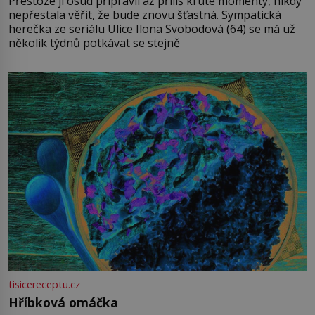
Přestože jí osud připravil až příliš kruté momenty, nikdy
nepřestala věřit, že bude znovu šťastná. Sympatická
herečka ze seriálu Ulice Ilona Svobodová (64) se má už
několik týdnů potkávat se stejně
tisicereceptu.cz
Hříbková omáčka