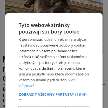
Tyto webové stránky
používají soubory cookie.
K personalizaci obsahu, reklam a analýze
návštěvnosti používáme soubory cookie.
Informace o vašem používání našich
Marcus Aurelius: Filozof na trůně,
stránek také sdílíme s našimi reklamními a
analytickými partnery, kteří je mohou
nebo unavený vládce závislý na
kombinovat s dalšími informacemi, které
opiu?
jste jim poskytli nebo které shromáždili při
vašem používání jejich služeb.
Více
informací
Dějiny si římského císaře Marca Aurelia (121–180)
pamatují jako moudrého vládce s vášní pro
ZOBRAZIT VŠECHNY PARTNERY
(1616)
→
filozofii, byť musíme tuto moudrost vnímat
v kontextu jeho postavení i doby, ve které žil.