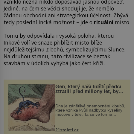
vzniklo nezná nikdo doposavad jasnou odpověď.
Jediné, na čem se vědci shodují je, že nemělo
žádnou obchodní ani strategickou účelnost. Zbývá
tedy poslední incká možnost – jde o
rituální
místo.
Tomu by odpovídala i vysoká poloha, kterou
Inkové volí ve snaze přiblížit místo blíže
nejdůležitejšímu z bohů, symbolizujícímu Slunce.
Na druhou stranu, tato civilizace se beztak
stavbám v údolích vyhýbá jako čert kříži.
Gen, který naši lidští předci
ztratili před miliony let, by
mohl pomoci s léčbou
„nemoci králů“
Dna je zánětlivé onemocnění kloubů,
které vzniká kvůli nadbytku kyseliny
močové v těle. Ta se ve formě
krystalků ukládá v blízkosti kloubů,
nejčastěji přitom postihuje palce na
nohou, a způsobuje bole...
21stoleti.cz