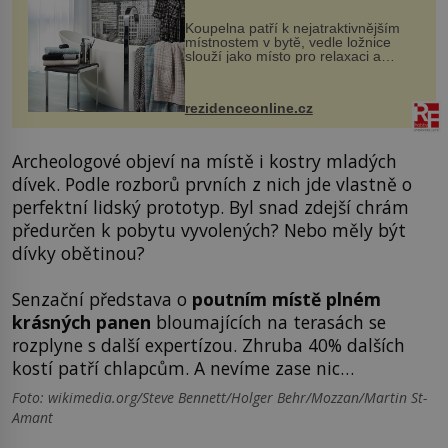
Koupelna patří k nejatraktivnějším
místnostem v bytě, vedle ložnice
slouží jako místo pro relaxaci a
odpočinek. Koupelnový textil –
ručníky, osušky a koberečky –
mohou jako mávnutím kouzelného
rezidenceonline.cz
proutku...
Archeologové objeví na místě i kostry mladých
dívek. Podle rozborů prvních z nich jde vlastně o
perfektní lidský prototyp. Byl snad zdejší chrám
předurčen k pobytu vyvolených? Nebo měly být
dívky obětinou?
Senzační představa o
poutním místě plném
krásných panen
bloumajících na terasách se
rozplyne s další expertízou. Zhruba 40% dalších
kostí patří chlapcům. A nevíme zase nic…
Foto: wikimedia.org/Steve Bennett/Holger Behr/Mozzan/Martin St-
Amant