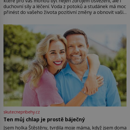
které pro vás mohou být nejen zdrojem osvěžení, ale i
duchovní síly a léčení. Voda z potoků a studánek má moc
přinést do vašeho života pozitivní změny a obnovit vaši
energii. Využitím těchto přírodních zdrojů v magii
můžete obohatit své rituály a přinést do svého života
větší harmonii a klid. Je důležité
skutecnepribehy.cz
Ten můj chlap je prostě báječný
Jsem holka Štěstěny, tvrdila moje máma, když jsem doma