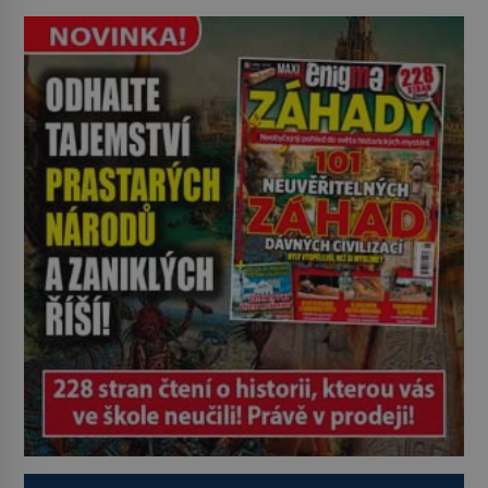
pověsil Napoleon? Samotný císař
Napoleon Bonaparte (1769–1821)
má pro malbu slabost, a tak si ji
ještě jako první konzul přemístí do
své ložnice v Tuilerisjkém […]