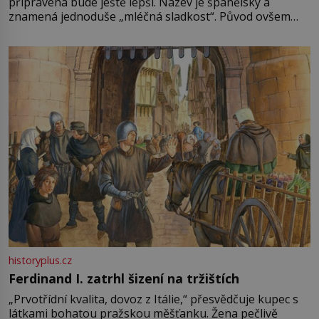
připravená bude ještě lepší. Název je španělský a
znamená jednoduše „mléčná sladkost“. Původ ovšem
není úplně jednoznačný, o autorství této receptury se
pře hned několik latinskoamerických zemí a k tomu
Francie, kde se traduje,
historyplus.cz
Ferdinand I. zatrhl šizení na tržištích
„Prvotřídní kvalita, dovoz z Itálie,“ přesvědčuje kupec s
látkami bohatou pražskou měšťanku. Žena pečlivě