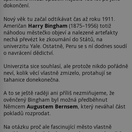
dokončení.
Nový věk tu začal odtikávat čas až roku 1911.
Američan
Harry Bingham
(1875–1956) totiž
náhodou městečko objeví a nalezené artefakty
nechá převézt ke zkoumání do Států, na
univerzitu Yale. Ostatně, Peru se s ní dodnes soudí
o navrácení dědictví.
Univerzita sice souhlasí, ale protože nikdo pořádně
neví, kolik věcí vlastně zmizelo, protahují se
tahanice donekonečna.
A to se ještě raději ani příliš nezmiňujeme, že
ověnčený Bingham byl možná předběhnut
Němcem
Augustem Bernsem
, který neváhal část
pokladů rozprodat.
Na otázku proč ale fascinující město vlastně