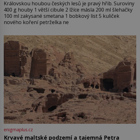
Královskou houbou českých lesů je pravý hřib. Suroviny
400 g houby 1 větší cibule 2 lžíce másla 200 ml šlehačky
100 ml zakysané smetana 1 bobkový list 5 kuliček
nového koření petrželka ne
enigmaplus.cz
Krvavé maltské podzemí a tajemná Petra