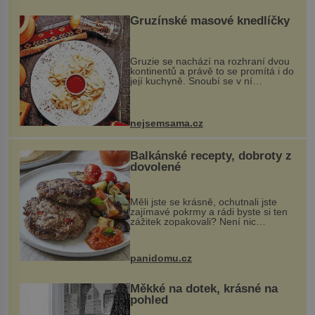
Gruzínské masové knedlíčky
Gruzie se nachází na rozhraní dvou
kontinentů a právě to se promítá i do
její kuchyně. Snoubí se v ní
evropské a asijské chutě a díky tomu
vznikají rozmanité a chuťově bohaté
pokrmy, které rozhodně st...
nejsemsama.cz
Balkánské recepty, dobroty z
dovolené
Měli jste se krásně, ochutnali jste
zajímavé pokrmy a rádi byste si ten
zážitek zopakovali? Není nic
snazšího. Pljeskavica (10 porcí)
Možná jste ji ochutnali na dovolené v
bývalé Jugoslávii, lze ji vi...
panidomu.cz
Měkké na dotek, krásné na
pohled