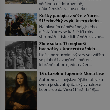
většinou nedobrovolně,
náboženská, rasová nebo
národnostní menšina obyvatel.
Kočky padající z věže v Ypres:
Bohaté historické zkušenosti mají s
Středověký zvyk, který dodnes
takovým životem Židé. Už od
budí rozpaky
Na hlavním náměstí belgického
středověku jsou totiž v každou
města Ypres se každé tři roky
chvíli nuceni v nějakém žít. Mezi ty
shromáždí tisíce lidí. Z věže slavné
nejslavnější patří i římské ghetto
tržnice létají do davu kočky, diváci
založené v roce 1555. Pokud jde o
Zlo v sukni. Tři nejhorší
jásají a snaží se je chytit. Naštěstí
vztah k Židům, nemá se Řím čím
bachařky z koncentračních
už nejde o živá zvířata, ale jenom o
chlubit. […]
táborů
Lidé s bezduchými výrazy ve tvářích
plyšové suvenýry. Kdysi to ale bylo
se plahočí z vagónů směrem
jinak. Tato veselá podívaná
k bráně tábora. Jedna z žen
připomíná jeden z nejpodivnějších
pohlédne přímo na dozorkyni a
a zároveň nejkrutějších zvyků […]
15 otázek o tajemné Mona Lise
jejich oči se setkají. Místo soucitu
však přichází gesto, které
Autorem asi nejslavnějšího obrazu
nebožačku posílá rovnou do
světa je slovutný italský vynálezce
plynové komory. Jména jako Rudolf
Leonardo da Vinci (1452–1519).
Höss (1901–1947), Josef Mengele
Jenže jeho nevinně usmívající dámu
(1911–1979) či Heinrich Himmler
obklopují otazníky, na některé
(1900–1945) zná každý, o koho se
historici odpověď objeví, jiné
historie jen otřela. Jenže […]
zůstanou nezodpovězené. Kam si ji