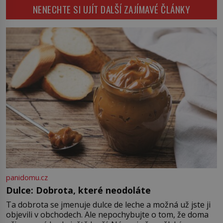
čelilo město v minulosti potenciální
NENECHTE SI UJÍT DALŠÍ ZAJÍMAVÉ ČLÁNKY
ohnivé katastrofě a proč jsou zde
stále tolik obávány měsíce
smaženého lilku? První hasičský
sbor se v Istanbulu objevuje v roce
1714 a […]
panidomu.cz
Dulce: Dobrota, které neodoláte
Ta dobrota se jmenuje dulce de leche a možná už jste ji
objevili v obchodech. Ale nepochybujte o tom, že doma