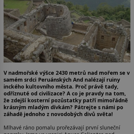
V nadmořské výšce 2430 metrů nad mořem se v
samém srdci Peruánských And nalézají ruiny
inckého kultovního města. Proč právě tady,
odříznuté od civilizace? A co je pravdy na tom,
že zdejší kosterní pozůstatky patří mimořádně
krásným mladým dívkám? Pátrejte s námi po
záhadě jednoho z novodobých divů světa!
Mlhavé ráno pomalu prořezávají první sluneční