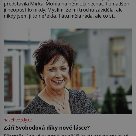
představila Mirka. Mohla na něm oči nechat. To nadšení
ji neopustilo nikdy. Myslím, že mi trochu záviděla, ale
nikdy jsem jí to neřekla. Tátu měla ráda, ale co si
pamatuji, tak jsme s Mirkem byli zamilovaní mnohem víc.
Jsme spolu moc rádi Tehdy byla jiná doba, když
nasehvezdy.cz
Září Svobodová díky nové lásce?