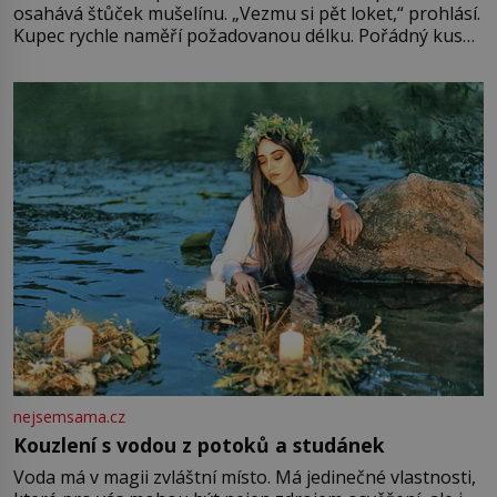
osahává štůček mušelínu. „Vezmu si pět loket,“ prohlásí.
Kupec rychle naměří požadovanou délku. Pořádný kus
mu přitom zůstane za prsty… „Na šaty ho bude málo,
milostpaní. Stačí jenom na sukni,“ zhodnotí švadlena
množství růžového mušelínu. „Ošidili vás, podívejte.“
Vezme do ruky dřevěnou
nejsemsama.cz
Kouzlení s vodou z potoků a studánek
Voda má v magii zvláštní místo. Má jedinečné vlastnosti,