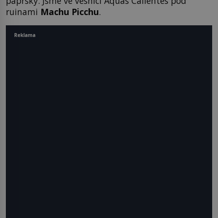
paprsky. Jsme ve vesnici Aquas Calientes pod
ruinami
Machu Picchu
.
Reklama