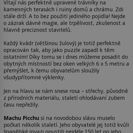
Vítají nás perfektně upravené trávníky na
kamenných terasách i ruiny domů a chrámu. Zdi
stále drží. A to bez použití jediného pojidla! Nejde
o zázrak dávné magie, ale trpělivost, zkušenost a
hlavně preciznost stavitelů.
Každý kvádr (většinou žulový) je totiž perfektně
opracován tak, aby jako puzzle zapadl k těm
ostatním! Díky tomu se i dnes můžeme posadit do
obytných místností bez oken velkých 6 x 5 metru a
přemýšlet, k čemu obyvatelům sloužily
všudypřítomné výklenky.
Jen na hlavu se nám snese rosa – střechy, původně
z přírodních materiálu, staletí ohlodávaní zubem
času nepřežily.
Machu Picchu
si na novodobou slávu muselo
počkat několik staletí. Jeho obyvatelé jej totiž kvůli
španělské invazi opustili nejdéle 150 let po jeho