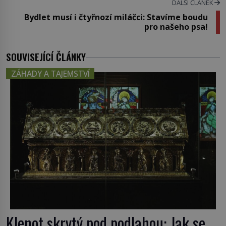
DALŠÍ ČLÁNEK
Bydlet musí i čtyřnozí miláčci: Stavíme boudu
pro našeho psa!
SOUVISEJÍCÍ ČLÁNKY
ZÁHADY A TAJEMSTVÍ
Klenot skrytý pod podlahou: Jak se