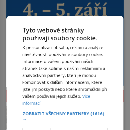
Tyto webové stránky
používají soubory cookie.
K personalizaci obsahu, reklam a analýze
návštěvnosti používáme soubory cookie.
Informace o vašem používání našich
stránek také sdílíme s našimi reklamními a
analytickými partnery, kteří je mohou
kombinovat s dalšími informacemi, které
jste jim poskytli nebo které shromáždili při
LIFESTYLE
vašem používání jejich služeb.
Více
informací
Jak vznikl budík? První modely
zvoní jen v jedinou nastavenou
ZOBRAZIT VŠECHNY PARTNERY
(1616)
hodinu
→
Každé ráno nás nemilosrdně
vytáhne z postele. Budík patří k