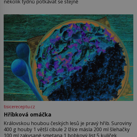
několik týdnů potkávat se stejně
tisicereceptu.cz
Hříbková omáčka
Královskou houbou českých lesů je pravý hřib. Suroviny
400 g houby 1 větší cibule 2 lžíce másla 200 ml šlehačky
100 ml zakysané smetana 1 bobkový list 5 kuliček