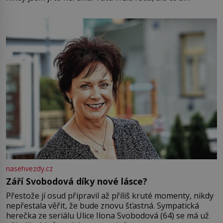
pamatuji, tak jsme s Mirkem byli zamilovaní mnohem víc.
Jsme spolu moc rádi Tehdy byla jiná doba, když
nasehvezdy.cz
Září Svobodová díky nové lásce?
Přestože jí osud připravil až příliš kruté momenty, nikdy
nepřestala věřit, že bude znovu šťastná. Sympatická
herečka ze seriálu Ulice Ilona Svobodová (64) se má už