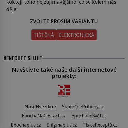
koktejl toho nejzajímavějšího, co se kolem nás
děje!
ZVOLTE PROSÍM VARIANTU
TIŠTĚNÁ
ELEKTRONICKÁ
NENECHTE SI UJÍT
Navštivte také naše další internetové
projekty:
NašeHvězdy.cz
SkutečnéPříběhy.cz
EpochaNaCestach.cz
EpochálníSvět.cz
Epochaplus.cz
Enigmaplus.cz
TisíceReceptů.cz