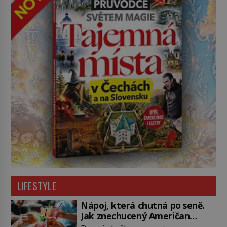
LIFESTYLE
Nápoj, která chutná po seně.
Jak znechucený Američan
vymyslel brčko