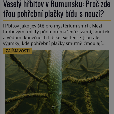
Veselý hřbitov v Rumunsku: Proč zde
třou pohřební plačky bídu s nouzí?
Hřbitov jako jeviště pro mystérium smrti. Mezi
hrobovými místy půda promáčená slzami, smutek
a vědomí konečnosti lidské existence. Jsou ale
výjimky, kde pohřební plačky smutně žmoulají
kapesníky nikoli při smutečním obřadu, ale při
ZAJÍMAVOSTI
pohledu na výši vyměřené podpory
v nezaměstnanosti. Kam vás pozveme? Unikátní
hřbitov, který si vysloužil název „Veselý“, najdeme
v rumunské vesnici Sapanta, nedaleko hranic […]