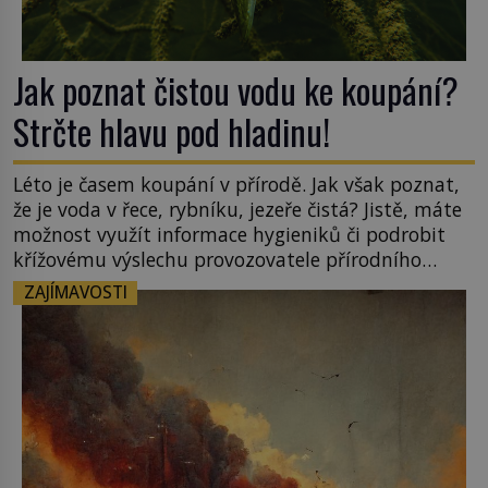
Jak poznat čistou vodu ke koupání?
Strčte hlavu pod hladinu!
Léto je časem koupání v přírodě. Jak však poznat,
že je voda v řece, rybníku, jezeře čistá? Jistě, máte
možnost využít informace hygieniků či podrobit
křížovému výslechu provozovatele přírodního
koupaliště. Existuje ale ještě jiná alternativa. Jaká?
ZAJÍMAVOSTI
Podívat se pod hladinu a zjistit, kdo si onu
konkrétní vodní lokalitu oblíbil už dávno před
vámi. Říká se jim bioindikátory […]