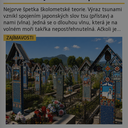
Nejprve špetka školometské teorie. Výraz tsunami
vznikl spojením japonských slov tsu (přístav) a
nami (vlna). Jedná se o dlouhou vlnu, která je na
volném moři takřka nepostřehnutelná. Ačkoli je
vlnová délka tsunami i 300 kilometrů, výška vlny
ZAJÍMAVOSTI
na volném moři je maximálně 1,5 metru. Máme se
podobné obří vlny obávat i v Evropě? Vznik
tsunami si […]