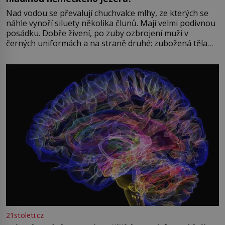
Nad vodou se převalují chuchvalce mlhy, ze kterých se
náhle vynoří siluety několika člunů. Mají velmi podivnou
posádku. Dobře živení, po zuby ozbrojení muži v
černých uniformách a na straně druhé: zubožená těla
oblečená v chatrných vězeňských hadrech. Co tato
přízračná scéna znamená? Je jaro roku 1945, druhá
světová válka se chýlí ke konci. Jezero Stolpsee
21stoleti.cz