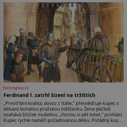
pře hned několik latinskoamerických zemí a k tomu
Francie, kde se traduje,
historyplus.cz
Ferdinand I. zatrhl šizení na tržištích
„Prvotřídní kvalita, dovoz z Itálie,“ přesvědčuje kupec s
látkami bohatou pražskou měšťanku. Žena pečlivě
osahává štůček mušelínu. „Vezmu si pět loket,“ prohlásí.
Kupec rychle naměří požadovanou délku. Pořádný kus
mu přitom zůstane za prsty… „Na šaty ho bude málo,