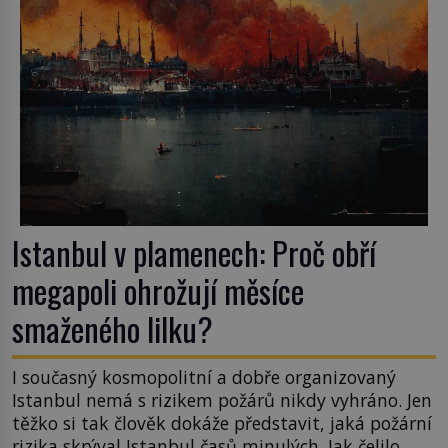
Istanbul v plamenech: Proč obří
megapoli ohrožují měsíce
smaženého lilku?
I současný kosmopolitní a dobře organizovaný
Istanbul nemá s rizikem požárů nikdy vyhráno. Jen
těžko si tak člověk dokáže představit, jaká požární
rizika skrýval Istanbul časů minulých. Jak čelilo