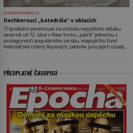
rezidenceonline.cz
Dechberoucí „katedrála“ v oblacích
Třípodlažní penthouse na vrcholu nejvyššího věžáku
severně od 72. ulice v New Yorku „patřil“ jednomu z
protagonistů populárního seriálu, mapujícího život
milionářské rodiny Royových. Jakkoliv jsou jejich osudy
fiktivní, nemovitosti, v nichž „žijí“, jsou velmi reálné.
Ohromující luxusní byt s pěti ložnicemi, čtyřmi
koupelnami a výhledem na Husdon Yards je přitom
jenom jednou z nemovitostí
PŘEDPLATNÉ ČASOPISU