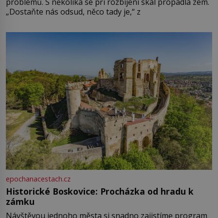
problémů. S několika se při rozbíjení skal propadla zem.
„Dostaňte nás odsud, něco tady je,“ z
epochanacestach.cz
Historické Boskovice: Procházka od hradu k
zámku
Návštěvou jednoho města si snadno zajistíme program