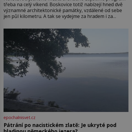
třeba na celý víkend. Boskovice totiž nabízejí hned dvě
významné architektonické památky, vzdálené od sebe
jen půl kilometru. A tak se vydejme za hradem i za
zámkem do krásné jihomoravské krajiny. Trhová osada
Boskovice na okraji Drahanské vrchoviny vznikla někdy
ve13. století, a už v roce 1313 kronikáři zaznamenali
epochalnisvet.cz
Pátrání po nacistickém zlatě: Je ukryté pod
hladinou německého jezera?