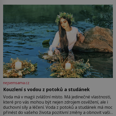
milostpaní. Stačí jenom na sukni,“ zhodnotí švadlena
množství růžového mušelínu. „Ošidili vás, podívejte.“
Vezme do ruky dřevěnou
nejsemsama.cz
Kouzlení s vodou z potoků a studánek
Voda má v magii zvláštní místo. Má jedinečné vlastnosti,
které pro vás mohou být nejen zdrojem osvěžení, ale i
duchovní síly a léčení. Voda z potoků a studánek má moc
přinést do vašeho života pozitivní změny a obnovit vaši