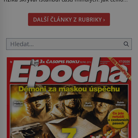
město v minulosti potenciální ohnivé katastrofě a
proč jsou zde stále tolik obávány měsíce
DALŠÍ ČLÁNKY Z RUBRIKY ›
smaženého lilku? První hasičský sbor se
v Istanbulu objevuje v roce 1714 a […]