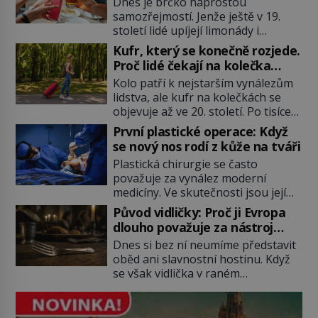
Dnes je brčko naprostou
samozřejmostí. Jenže ještě v 19.
století lidé upíjejí limonády i
koktejly dutými stébly žita nebo
Kufr, který se konečně rozjede.
žitné slámy. Fungují sice dobře,
Proč lidé čekají na kolečka
mají ale jednu nepříjemnou
téměř pět tisíc let?
Kolo patří k nejstarším vynálezům
vlastnost po chvíli se rozmáčejí a
lidstva, ale kufr na kolečkách se
nápoji dodávají travnatou příchuť.
objevuje až ve 20. století. Po tisíce
Právě tahle drobná nepříjemnost
let lidé vláčejí těžká zavazadla v
přivede amerického výrobce
První plastické operace: Když
rukou, na zádech nebo je nakládají
cigaretových náustků k nápadu,
se nový nos rodí z kůže na tváři
na povozy. Stačí přitom jediný
který změní způsob pití po celém
Plastická chirurgie se často
nápad, připevnit ke kufru kolečka.
[…]
považuje za vynález moderní
Jenže právě ten nikdo dlouho
medicíny. Ve skutečnosti jsou její
nedostane. Až jednou se na letišti
kořeny staré více než dva a půl
ozve věta, která změní […]
Původ vidličky: Proč ji Evropa
tisíce let. V dobách, kdy ještě
dlouho považuje za nástroj
neexistují antibiotika ani anestezie,
samotného satana?
Dnes si bez ní neumíme představit
se odvážní lékaři pokoušejí vracet
oběd ani slavnostní hostinu. Když
lidem tváře znetvořené válkou,
se však vidlička v raném
tresty nebo nehodami. Jejich
středověku objevuje na evropských
metody jsou překvapivě
stolech, vzbuzuje pohoršení,
promyšlené a některé principy
posměch i strach. Mnozí duchovní ji