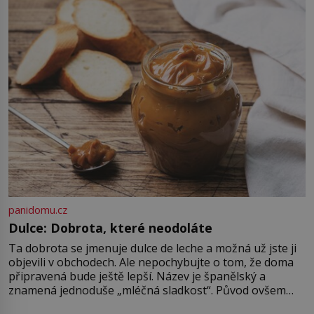
století. Za jeho vznikem stojí
talentovaná Američanka Margaret
Knightová, která musí svést tvrdý
boj nejen s technickými problémy,
ale i se zlodějem svého vlastního
nápadu. Je polovina […]
panidomu.cz
Dulce: Dobrota, které neodoláte
Ta dobrota se jmenuje dulce de leche a možná už jste ji
objevili v obchodech. Ale nepochybujte o tom, že doma
připravená bude ještě lepší. Název je španělský a
znamená jednoduše „mléčná sladkost“. Původ ovšem
není úplně jednoznačný, o autorství této receptury se