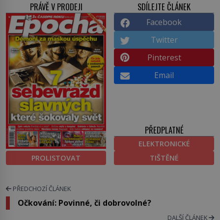
PRÁVĚ V PRODEJI
SDÍLEJTE ČLÁNEK
Facebook
Twitter
Pinterest
Email
PŘEDPLATNÉ
ELEKTRONICKÉ
PROLISTOVAT
TIŠTĚNÉ
PŘEDCHOZÍ ČLÁNEK
Očkování: Povinné, či dobrovolné?
DALŠÍ ČLÁNEK