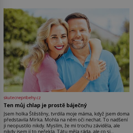
energii. Využitím těchto přírodních zdrojů v magii
můžete obohatit své rituály a přinést do svého života
větší harmonii a klid. Je důležité
skutecnepribehy.cz
Ten můj chlap je prostě báječný
Jsem holka Štěstěny, tvrdila moje máma, když jsem doma
představila Mirka. Mohla na něm oči nechat. To nadšení
ji neopustilo nikdy. Myslím, že mi trochu záviděla, ale
nikdy jsem jí to neřekla. Tátu měla ráda, ale co si