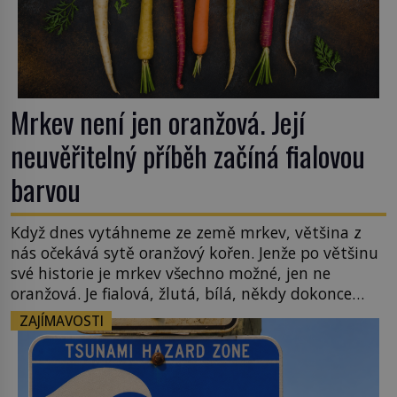
Mrkev není jen oranžová. Její
neuvěřitelný příběh začíná fialovou
barvou
Když dnes vytáhneme ze země mrkev, většina z
nás očekává sytě oranžový kořen. Jenže po většinu
své historie je mrkev všechno možné, jen ne
oranžová. Je fialová, žlutá, bílá, někdy dokonce
téměř černá. Až díky stovkám let pečlivého
ZAJÍMAVOSTI
šlechtění se z ní stává zelenina, bez které si českou
zahradu ani nedokážeme představit. Její příběh je
[…]