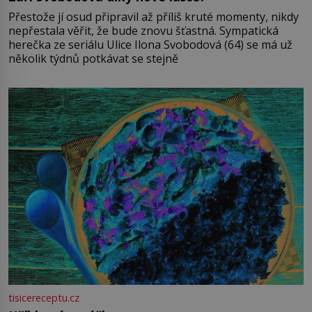
Přestože jí osud připravil až příliš kruté momenty, nikdy
nepřestala věřit, že bude znovu šťastná. Sympatická
herečka ze seriálu Ulice Ilona Svobodová (64) se má už
několik týdnů potkávat se stejně
tisicereceptu.cz