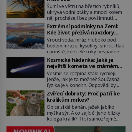
Šumí ve větru na březích rybníků,
ukrývá vodní ptáky a mnozí kolem
něj procházejí bez povšimnutí.
Přesto právě rákos pomáhal stavět
Extrémní podmínky na Zemi:
domy, vyrábět lodě, zapisovat první
Kde život přežívá navzdory
texty a inspiroval řadu pověstí.
všemu
Vroucí voda, mráz hluboko pod
Tato skromná, ale užitečná
bodem mrazu, kyseliny, smrtící tlak
rostlina provází člověka už tisíce
i pouště, kde celé roky nespadne
let. Většina lidí vnímá rákos jen jako
jediná kapka deště. Na první
obyčejnou kulisu letního koupání.
Kosmická hádanka: Jaká je
pohled místa, kde nemůže
Stačí se však podívat […]
největší kometa ve známém
existovat vůbec nic. Přesto právě
vesmíru?
Vesmír se rozpíná stále rychleji.
tady vědci objevují organismy,
Jenže, jak je to možné? Současná
které posouvají hranice života.
fyzika je v koncích. Odpovědí by
Každý nový nález mění naše
mohla být hypotetická temná
představy o tom, co všechno
Zvířecí dobroty: Proč patří ke
energie. Právě na tu se zaměří
dokáže příroda a napovídá, kde
králíkům mrkev?
pozornost dvojice zkušených
bychom jednou […]
Opice si dá banán, ježek jablko,
astronomů. Namísto ní ale objeví
myška sýr. A co zajíc či jeho blízký
něco mnohem hmatatelnějšího.
kolega králík? Ti si samozřejmě
Naprosto rekordní kometu!
pochutnají na mrkvi! Proč jsou
Astronomové Pedro Bernardinelli a
podobné představy o potravě