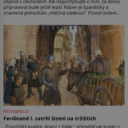
objevili v obchodech. Ale nepochybujte o tom, že doma
připravená bude ještě lepší. Název je španělský a
znamená jednoduše „mléčná sladkost“. Původ ovšem
není úplně jednoznačný, o autorství této receptury se
pře hned několik latinskoamerických zemí a k tomu
Francie, kde se traduje,
historyplus.cz
Ferdinand I. zatrhl šizení na tržištích
„Prvotřídní kvalita, dovoz z Itálie,“ přesvědčuje kupec s