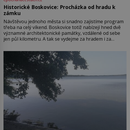
Historické Boskovice: Procházka od hradu k
zámku
Návštěvou jednoho města si snadno zajistíme program
třeba na celý víkend. Boskovice totiž nabízejí hned dvě
významné architektonické památky, vzdálené od sebe
jen půl kilometru. A tak se vydejme za hradem i za
zámkem do krásné jihomoravské krajiny. Trhová osada
Boskovice na okraji Drahanské vrchoviny vznikla někdy
ve13. století, a už v roce 1313 kronikáři zaznamenali