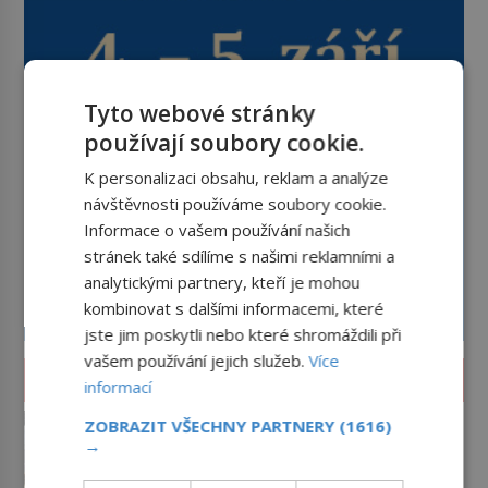
Tyto webové stránky
používají soubory cookie.
K personalizaci obsahu, reklam a analýze
návštěvnosti používáme soubory cookie.
Informace o vašem používání našich
stránek také sdílíme s našimi reklamními a
analytickými partnery, kteří je mohou
kombinovat s dalšími informacemi, které
jste jim poskytli nebo které shromáždili při
vašem používání jejich služeb.
Více
HISTORIE
informací
Římské ghetto: Místo, kam
ZOBRAZIT VŠECHNY PARTNERY
(1616)
papež kamenem dohodil
→
Ghetto je část města, kde musí žít,