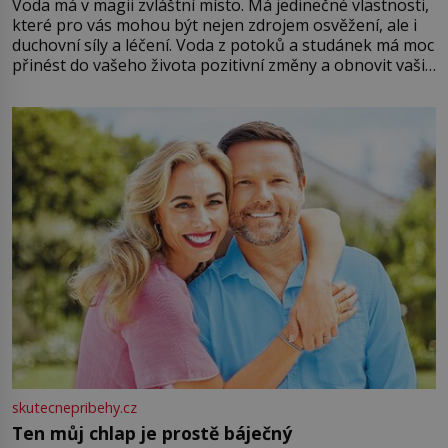
Voda má v magii zvláštní místo. Má jedinečné vlastnosti,
které pro vás mohou být nejen zdrojem osvěžení, ale i
duchovní síly a léčení. Voda z potoků a studánek má moc
přinést do vašeho života pozitivní změny a obnovit vaši
energii. Využitím těchto přírodních zdrojů v magii
můžete obohatit své rituály a přinést do svého života
větší harmonii a klid. Je důležité
skutecnepribehy.cz
Ten můj chlap je prostě báječný