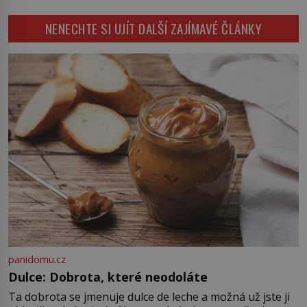
pověsil Napoleon? Samotný císař
Napoleon Bonaparte (1769–1821)
NENECHTE SI UJÍT DALŠÍ ZAJÍMAVÉ ČLÁNKY
má pro malbu slabost, a tak si ji
ještě jako první konzul přemístí do
své ložnice v Tuilerisjkém […]
panidomu.cz
Dulce: Dobrota, které neodoláte
Ta dobrota se jmenuje dulce de leche a možná už jste ji