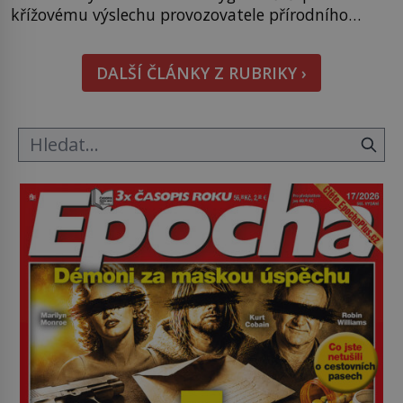
křížovému výslechu provozovatele přírodního
koupaliště. Existuje ale ještě jiná alternativa. Jaká?
Podívat se pod hladinu a zjistit, kdo si onu
DALŠÍ ČLÁNKY Z RUBRIKY ›
konkrétní vodní lokalitu oblíbil už dávno před
vámi. Říká se jim bioindikátory […]