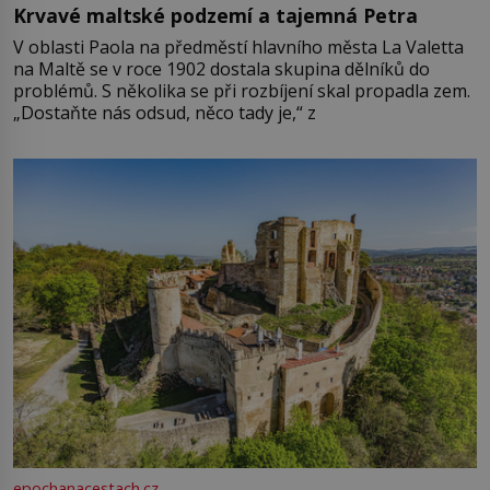
Krvavé maltské podzemí a tajemná Petra
V oblasti Paola na předměstí hlavního města La Valetta
na Maltě se v roce 1902 dostala skupina dělníků do
problémů. S několika se při rozbíjení skal propadla zem.
„Dostaňte nás odsud, něco tady je,“ z
epochanacestach.cz