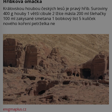
Hříbková omáčka
Královskou houbou českých lesů je pravý hřib. Suroviny
400 g houby 1 větší cibule 2 lžíce másla 200 ml šlehačky
100 ml zakysané smetana 1 bobkový list 5 kuliček
nového koření petrželka ne
enigmaplus.cz