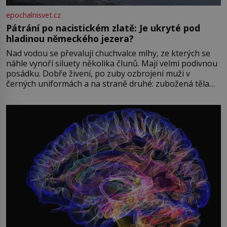
epochalnisvet.cz
Pátrání po nacistickém zlatě: Je ukryté pod
hladinou německého jezera?
Nad vodou se převalují chuchvalce mlhy, ze kterých se
náhle vynoří siluety několika člunů. Mají velmi podivnou
posádku. Dobře živení, po zuby ozbrojení muži v
černých uniformách a na straně druhé: zubožená těla
oblečená v chatrných vězeňských hadrech. Co tato
přízračná scéna znamená? Je jaro roku 1945, druhá
světová válka se chýlí ke konci. Jezero Stolpsee