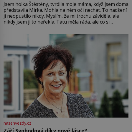
Jsem holka Štěstěny, tvrdila moje máma, když jsem doma
představila Mirka. Mohla na něm oči nechat. To nadšení
ji neopustilo nikdy. Myslím, že mi trochu záviděla, ale
nikdy jsem jí to neřekla. Tátu měla ráda, ale co si
pamatuji, tak jsme s Mirkem byli zamilovaní mnohem víc.
Jsme spolu moc rádi Tehdy byla jiná doba, když
nasehvezdy.cz
Září Svobodová díky nové lásce?