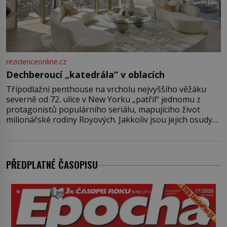
rezidenceonline.cz
Dechberoucí „katedrála“ v oblacích
Třípodlažní penthouse na vrcholu nejvyššího věžáku
severně od 72. ulice v New Yorku „patřil“ jednomu z
protagonistů populárního seriálu, mapujícího život
milionářské rodiny Royových. Jakkoliv jsou jejich osudy
fiktivní, nemovitosti, v nichž „žijí“, jsou velmi reálné.
Ohromující luxusní byt s pěti ložnicemi, čtyřmi
koupelnami a výhledem na Husdon Yards je přitom
jenom jednou z nemovitostí
PŘEDPLATNÉ ČASOPISU