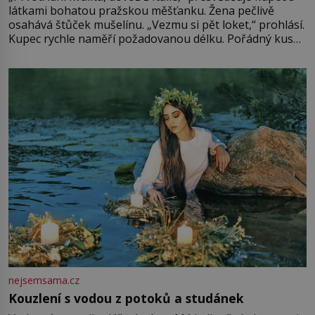
látkami bohatou pražskou měšťanku. Žena pečlivě
osahává štůček mušelínu. „Vezmu si pět loket,“ prohlásí.
Kupec rychle naměří požadovanou délku. Pořádný kus
mu přitom zůstane za prsty… „Na šaty ho bude málo,
milostpaní. Stačí jenom na sukni,“ zhodnotí švadlena
množství růžového mušelínu. „Ošidili vás, podívejte.“
Vezme do ruky dřevěnou
nejsemsama.cz
Kouzlení s vodou z potoků a studánek