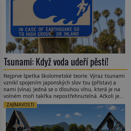
Tsunami: Když voda udeří pěstí!
Nejprve špetka školometské teorie. Výraz tsunami
vznikl spojením japonských slov tsu (přístav) a
nami (vlna). Jedná se o dlouhou vlnu, která je na
volném moři takřka nepostřehnutelná. Ačkoli je
vlnová délka tsunami i 300 kilometrů, výška vlny
ZAJÍMAVOSTI
na volném moři je maximálně 1,5 metru. Máme se
podobné obří vlny obávat i v Evropě? Vznik
tsunami si […]