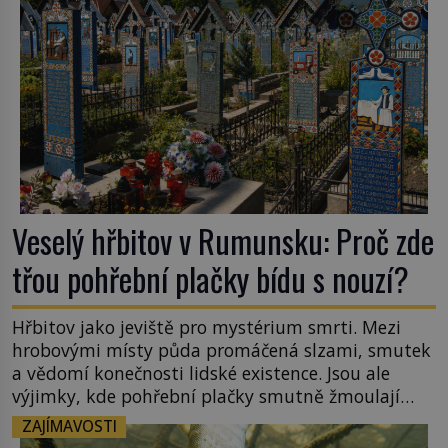
Veselý hřbitov v Rumunsku: Proč zde
třou pohřební plačky bídu s nouzí?
Hřbitov jako jeviště pro mystérium smrti. Mezi
hrobovými místy půda promáčená slzami, smutek
a vědomí konečnosti lidské existence. Jsou ale
výjimky, kde pohřební plačky smutně žmoulají
kapesníky nikoli při smutečním obřadu, ale při
ZAJÍMAVOSTI
pohledu na výši vyměřené podpory