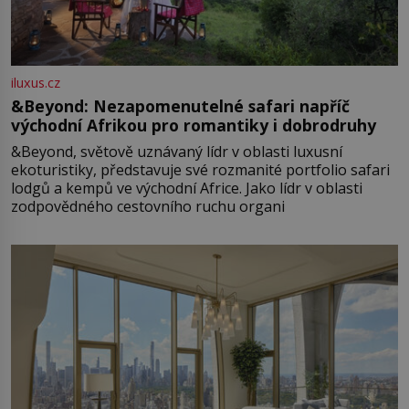
iluxus.cz
&Beyond: Nezapomenutelné safari napříč
východní Afrikou pro romantiky i dobrodruhy
&Beyond, světově uznávaný lídr v oblasti luxusní
ekoturistiky, představuje své rozmanité portfolio safari
lodgů a kempů ve východní Africe. Jako lídr v oblasti
zodpovědného cestovního ruchu organi