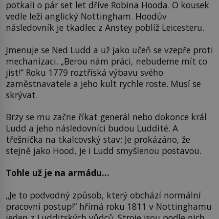
potkali o pár set let dříve Robina Hooda. O kousek
vedle leží anglický Nottingham. Hoodův
následovník je tkadlec z Anstey poblíž Leicesteru.
Jmenuje se Ned Ludd a už jako učeň se vzepře proti
mechanizaci. „Berou nám práci, nebudeme mít co
jíst!“ Roku 1779 roztříská výbavu svého
zaměstnavatele a jeho kult rychle roste. Musí se
skrývat.
Brzy se mu začne říkat generál nebo dokonce král
Ludd a jeho následovníci budou Luddité. A
třešnička na tkalcovský stav: Je prokázáno, že
stejně jako Hood, je i Ludd smyšlenou postavou.
Tohle už je na armádu…
„Je to podvodný způsob, který obchází normální
pracovní postup!“ hřímá roku 1811 v Nottinghamu
jeden z Ludditských vůdců. Stroje jsou podle nich