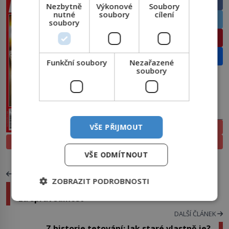
Facebook
Nezbytně
Výkonové
Soubory
nutné
soubory
cílení
Twitter
soubory
Pinterest
Email
Funkční soubory
Nezařazené
soubory
PŘEDPLATNÉ
VŠE PŘIJMOUT
ELEKTRONICKÉ
PROLISTOVAT
TIŠTĚNÉ
VŠE ODMÍTNOUT
PŘEDCHOZÍ ČLÁNEK
ZOBRAZIT PODROBNOSTI
Emiliano Zapata: Hrdina revoluce a symbol boje
za spravedlnost
DALŠÍ ČLÁNEK
Z historie tetování: Jak staré vlastně je?