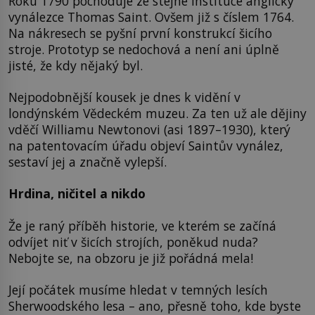
Roku 1790 pochoduje ze stejné instituce anglický
vynálezce Thomas Saint. Ovšem již s číslem 1764.
Na nákresech se pyšní první konstrukcí šicího
stroje. Prototyp se nedochová a není ani úplně
jisté, že kdy nějaký byl.
Nejpodobnější kousek je dnes k vidění v
londýnském Vědeckém muzeu. Za ten už ale dějiny
vděčí Williamu Newtonovi (asi 1897–1930), který
na patentovacím úřadu objeví Saintův vynález,
sestaví jej a značně vylepší.
Hrdina, ničitel a nikdo
Že je raný příběh historie, ve kterém se začíná
odvíjet niť v šicích strojích, poněkud nuda?
Nebojte se, na obzoru je již pořádná mela!
Její počátek musíme hledat v temných lesích
Sherwoodského lesa – ano, přesně toho, kde byste