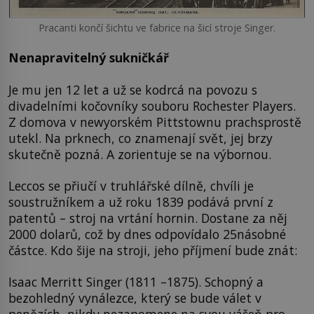
Pracanti končí šichtu ve fabrice na šicí stroje Singer.
Nenapravitelný sukničkář
Je mu jen 12 let a už se kodrcá na povozu s
divadelními kočovníky souboru Rochester Players.
Z domova v newyorském Pittstownu prachsprostě
utekl. Na prknech, co znamenají svět, jej brzy
skutečně pozná. A zorientuje se na výbornou.
Leccos se přiučí v truhlářské dílně, chvíli je
soustružníkem a už roku 1839 podává první z
patentů – stroj na vrtání hornin. Dostane za něj
2000 dolarů, což by dnes odpovídalo 25násobné
částce. Kdo šije na stroji, jeho příjmení bude znát:
Isaac Merritt Singer (1811 –1875). Schopný a
bezohledný vynálezce, který se bude válet v