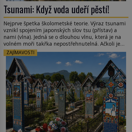
Tsunami: Když voda udeří pěstí!
Nejprve špetka školometské teorie. Výraz tsunami
vznikl spojením japonských slov tsu (přístav) a
nami (vlna). Jedná se o dlouhou vlnu, která je na
volném moři takřka nepostřehnutelná. Ačkoli je
vlnová délka tsunami i 300 kilometrů, výška vlny
ZAJÍMAVOSTI
na volném moři je maximálně 1,5 metru. Máme se
podobné obří vlny obávat i v Evropě? Vznik
tsunami si […]