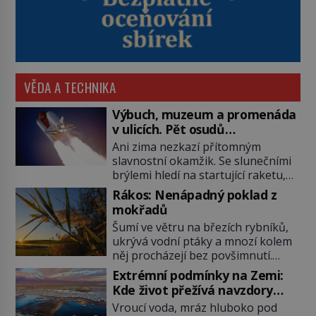
VĚDA A TECHNIKA
Výbuch, muzeum a promenáda
v ulicích. Pět osudů
nejslavnějších raketoplánů
Ani zima nezkazí přítomným
slavnostní okamžik. Se slunečními
brýlemi hledí na startující raketu,
která má do vesmíru vynést kromě
Rákos: Nenápadný poklad z
posádky také obyčejnou učitelku.
mokřadů
Po několika sekundách všem
Šumí ve větru na březích rybníků,
ztuhnou úsměvy, stroj totiž
ukrývá vodní ptáky a mnozí kolem
exploduje. Jejich konstrukce není
něj procházejí bez povšimnutí.
z levného kraje, daňové poplatníky
Přesto právě rákos pomáhal stavět
stojí miliardy dolarů. Na druhou
Extrémní podmínky na Zemi:
domy, vyrábět lodě, zapisovat první
stranu zvládnou jen představitelné
Kde život přežívá navzdory
texty a inspiroval řadu pověstí.
věci. Na malé kousky Název:
všemu
Vroucí voda, mráz hluboko pod
Tato skromná, ale užitečná