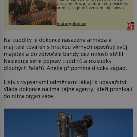
Ukrajiny. Řeč je o obřím černovickém
areálu, za jehož vznikem stál slavný
český architekt Josef Hlávka. Ten si
na něm dal mimořádně záležet. Jeho
stavební plány by při ...
historyplus.cz
Na Luddity je dokonce nasazena armáda a
majitelé továren s hrstkou věrných opevňují svůj
majetek a do zdivočelé bandy bez milosti střílí!
Následuje série poprav Ludditů a rozsudky
dlouhých žalářů. Anglie připomíná divoký západ.
Listy s vypsanými odměnami lákají k udavačství.
Vláda dokonce najímá tajné agenty, kteří pronikají
do nitra organizace.