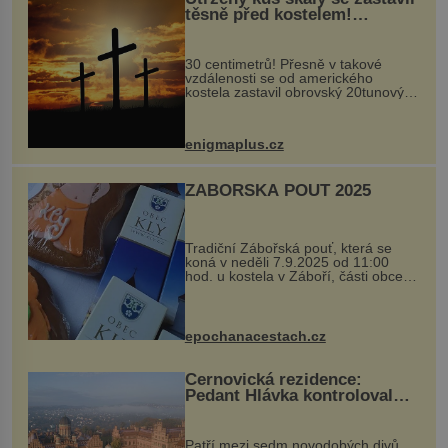
těsně před kostelem!
Ochránila ho boží síla?
30 centimetrů! Přesně v takové
vzdálenosti se od amerického
kostela zastavil obrovský 20tunový
balvan, který se v květnu 2014
nečekaně odtrhl od nedaleké skály
při její demolici. Podle místních stojí
enigmaplus.cz
...
ZÁBOŘSKÁ POUŤ 2025
Tradiční Zábořská pouť, která se
koná v neděli 7.9.2025 od 11:00
hod. u kostela v Záboří, části obce
Kly u Mělníka. V programu naleznete
komentovanou prohlídku kostela,
dobovou hudbu, řemesla, atrakce...
epochanacestach.cz
Černovická rezidence:
Pedant Hlávka kontroloval
každou cihlu
Patří mezi sedm novodobých divů