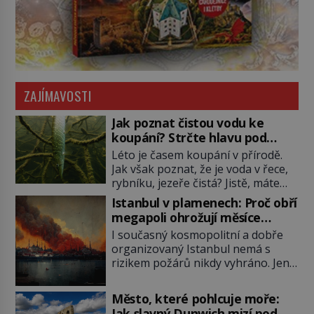
ZAJÍMAVOSTI
Jak poznat čistou vodu ke
koupání? Strčte hlavu pod
hladinu!
Léto je časem koupání v přírodě.
Jak však poznat, že je voda v řece,
rybníku, jezeře čistá? Jistě, máte
možnost využít informace
Istanbul v plamenech: Proč obří
hygieniků či podrobit křížovému
megapoli ohrožují měsíce
výslechu provozovatele přírodního
smaženého lilku?
I současný kosmopolitní a dobře
koupaliště. Existuje ale ještě jiná
organizovaný Istanbul nemá s
alternativa. Jaká? Podívat se pod
rizikem požárů nikdy vyhráno. Jen
hladinu a zjistit, kdo si onu
těžko si tak člověk dokáže
konkrétní vodní lokalitu oblíbil už
představit, jaká požární rizika
dávno před vámi. Říká se jim
Město, které pohlcuje moře:
skrýval Istanbul časů minulých. Jak
bioindikátory […]
Jak slavný Dunwich mizí pod