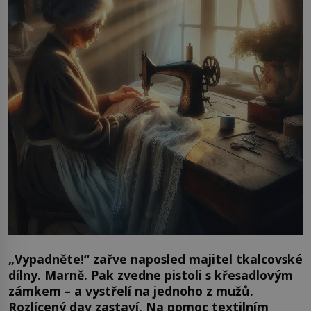
„Vypadněte!“ zařve naposled majitel tkalcovské
dílny. Marně. Pak zvedne pistoli s křesadlovým
zámkem – a vystřelí na jednoho z mužů.
Rozlícený dav zastaví. Na pomoc textilním