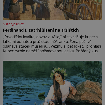
historyplus.cz
Ferdinand I. zatrhl šizení na tržištích
„Prvotřídní kvalita, dovoz z Itálie,“ přesvědčuje kupec s
látkami bohatou pražskou měšťanku. Žena pečlivě
osahává štůček mušelínu. „Vezmu si pět loket,“ prohlásí.
Kupec rychle naměří požadovanou délku. Pořádný kus
mu přitom zůstane za prsty… „Na šaty ho bude málo,
milostpaní. Stačí jenom na sukni,“ zhodnotí švadlena
množství růžového mušelínu. „Ošidili vás, podívejte.“
Vezme do ruky dřevěnou