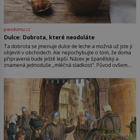
panidomu.cz
Dulce: Dobrota, které neodoláte
Ta dobrota se jmenuje dulce de leche a možná už jste ji
objevili v obchodech. Ale nepochybujte o tom, že doma
připravená bude ještě lepší. Název je španělský a
znamená jednoduše „mléčná sladkost“. Původ ovšem
není úplně jednoznačný, o autorství této receptury se
pře hned několik latinskoamerických zemí a k tomu
Francie, kde se traduje,