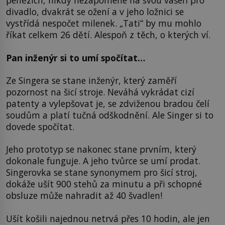
penězích, nikdy nezapomene na svou vášeň pro
divadlo, dvakrát se ožení a v jeho ložnici se
vystřídá nespočet milenek. „Tati“ by mu mohlo
říkat celkem 26 dětí. Alespoň z těch, o kterých ví.
Pan inženýr si to umí spočítat…
Ze Singera se stane inženýr, který zaměří
pozornost na šicí stroje. Neváhá vykrádat cizí
patenty a vylepšovat je, se zdviženou bradou čelí
soudům a platí tučná odškodnění. Ale Singer si to
dovede spočítat.
Jeho prototyp se nakonec stane prvním, který
dokonale funguje. A jeho tvůrce se umí prodat.
Singerovka se stane synonymem pro šicí stroj,
dokáže ušít 900 stehů za minutu a při schopné
obsluze může nahradit až 40 švadlen!
Ušít košili najednou netrvá přes 10 hodin, ale jen