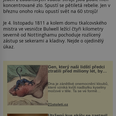
koncentrované zlo. Spustí se pětiletá rebelie. Jen v
březnu onoho roku opustí svět na 60 strojů!
Je 4. listopadu 1811 a kolem domu tkalcovského
mistra ve vesničce Bulwell ležící čtyři kilometry
severně od Nottinghamu pochoduje rozlícený
zástup se sekerami a kladivy. Nejde o ojedinělý
úkaz.
Gen, který naši lidští předci
ztratili před miliony let, by
mohl pomoci s léčbou
„nemoci králů“
Dna je zánětlivé onemocnění kloubů,
které vzniká kvůli nadbytku kyseliny
močové v těle. Ta se ve formě
krystalků ukládá v blízkosti kloubů,
nejčastěji přitom postihuje palce na
nohou, a způsobuje bole...
21stoleti.cz
Utržený kus skály se zastavil