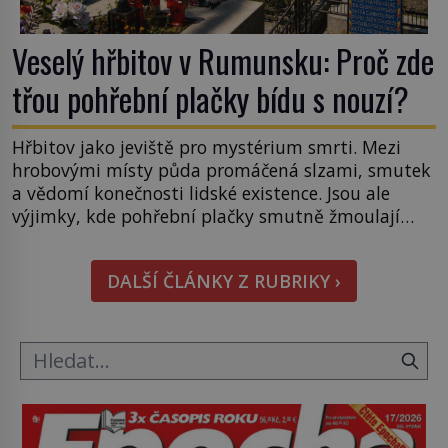
Veselý hřbitov v Rumunsku: Proč zde
třou pohřební plačky bídu s nouzí?
Hřbitov jako jeviště pro mystérium smrti. Mezi
hrobovými místy půda promáčená slzami, smutek
a vědomí konečnosti lidské existence. Jsou ale
výjimky, kde pohřební plačky smutně žmoulají
kapesníky nikoli při smutečním obřadu, ale při
pohledu na výši vyměřené podpory
DALŠÍ ČLÁNKY Z RUBRIKY ›
v nezaměstnanosti. Kam vás pozveme? Unikátní
hřbitov, který si vysloužil název „Veselý“, najdeme
v rumunské vesnici Sapanta, nedaleko hranic […]