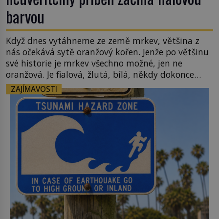
barvou
Když dnes vytáhneme ze země mrkev, většina z
nás očekává sytě oranžový kořen. Jenže po většinu
své historie je mrkev všechno možné, jen ne
oranžová. Je fialová, žlutá, bílá, někdy dokonce
téměř černá. Až díky stovkám let pečlivého
ZAJÍMAVOSTI
šlechtění se z ní stává zelenina, bez které si českou
zahradu ani nedokážeme představit. Její příběh je
[…]