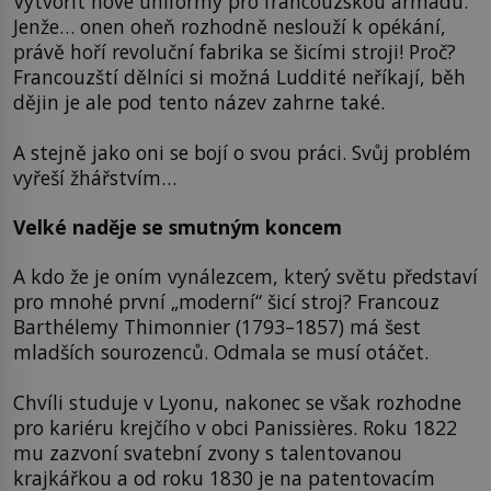
Vytvořit nové uniformy pro francouzskou armádu.
Jenže… onen oheň rozhodně neslouží k opékání,
právě hoří revoluční fabrika se šicími stroji! Proč?
Francouzští dělníci si možná Luddité neříkají, běh
dějin je ale pod tento název zahrne také.
A stejně jako oni se bojí o svou práci. Svůj problém
vyřeší žhářstvím…
Velké naděje se smutným koncem
A kdo že je oním vynálezcem, který světu představí
pro mnohé první „moderní“ šicí stroj? Francouz
Barthélemy Thimonnier (1793–1857) má šest
mladších sourozenců. Odmala se musí otáčet.
Chvíli studuje v Lyonu, nakonec se však rozhodne
pro kariéru krejčího v obci Panissières. Roku 1822
mu zazvoní svatební zvony s talentovanou
krajkářkou a od roku 1830 je na patentovacím