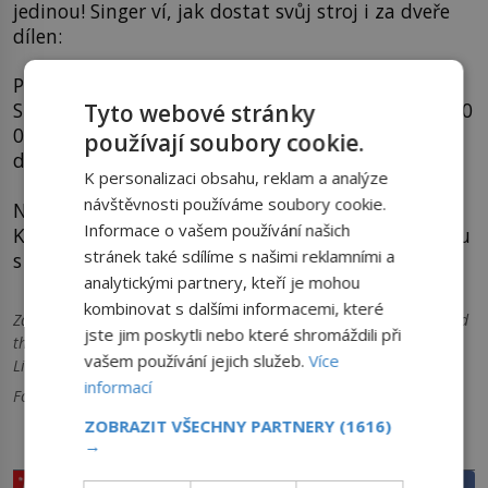
jedinou! Singer ví, jak dostat svůj stroj i za dveře
dílen:
Prodává se stejně jako dnes auta – na leasing! Až
Singer v roce 1875 zemře, jeho jmění čítající 13 000
Tyto webové stránky
000 dolarů podědí dle závěti zejména 20 žijících
používají soubory cookie.
dětí. Nerovnoměrně.
K personalizaci obsahu, reklam a analýze
návštěvnosti používáme soubory cookie.
Například jeden ze synků, který se za svou matku
Informace o vašem používání našich
Katherinu Marii postaví roku 1960 během rozvodu
stránek také sdílíme s našimi reklamními a
s otcem, dostane jen 500 dolarů…
analytickými partnery, kteří je mohou
kombinovat s dalšími informacemi, které
Zdroje informací:
Brandon, Ruth. A Capitalist Romance: Singer and
jste jim poskytli nebo které shromáždili při
the Sewing Machine (Lippincott, 1977), Smithsonian Institution
vašem používání jejich služeb.
Více
Libraries, wikipedia.org
informací
Foto 1: Pixabay, 2 Isaac Singer / CC0 1.0, 3 CC volné dílo
ZOBRAZIT VŠECHNY PARTNERY
(1616)
→
PRÁVĚ V PRODEJI
SDÍLEJTE ČLÁNEK