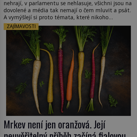
nehrají, v parlamentu se nehlasuje, všichni jsou na
dovolené a média tak nemají o čem mluvit a psát.
A vymýšlejí si proto témata, které nikoho
nezajímají. Proč je však ona letní doba spojovaná
ZAJÍMAVOSTI
zrovna s okurkami? Okurkovou sezónu známe už
od poloviny 19. století, ovšem jako Češi […]
Mrkev není jen oranžová. Její
neuvěřitelný příběh začíná fialovou