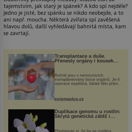
tajemstvím, jak starý je spánek? A kdo spí nejdéle?
Jedno je jisté, bez spánku se nikdo neobejde, a to
ani např. moucha. Některá zvířata spí zavěšená
hlavou dolů, další vyhledávají bahnitá místa, kam
se zavrtají.
Transplantace a duše.
Přenesly orgány i kousek
osobnosti dárce?
Ročně jsou v nemocnicích
transplantovány tisíce orgánů. Je-li
operace úspěšná, lidské tělo přijme
darovaný orgán za své a pacient
může vést plnohodnotný život. Ale co
když při transplantaci nepřijímám...
enigmaplus.cz
Duplikace genomu u rostlin:
Skrytá genetická zátěž i
evoluční výhoda
Představte si, že by se rostlina