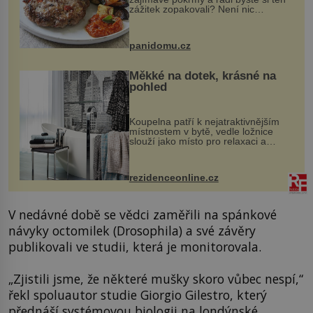
zážitek zopakovali? Není nic
snazšího. Pljeskavica (10 porcí)
Možná jste ji ochutnali na dovolené v
bývalé Jugoslávii, lze ji vi...
panidomu.cz
Měkké na dotek, krásné na
pohled
Koupelna patří k nejatraktivnějším
místnostem v bytě, vedle ložnice
slouží jako místo pro relaxaci a
odpočinek. Koupelnový textil –
ručníky, osušky a koberečky –
mohou jako mávnutím kouzelného
rezidenceonline.cz
proutku...
V nedávné době se vědci zaměřili na spánkové
návyky octomilek (Drosophila) a své závěry
publikovali ve studii, která je monitorovala.
„Zjistili jsme, že některé mušky skoro vůbec nespí,“
řekl spoluautor studie Giorgio Gilestro, který
přednáší systémovou biologii na londýnské