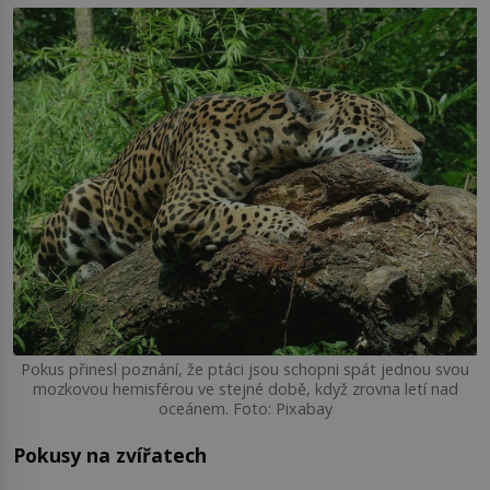
Pokus přinesl poznání, že ptáci jsou schopni spát jednou svou
mozkovou hemisférou ve stejné době, když zrovna letí nad
oceánem. Foto: Pixabay
Pokusy na zvířatech