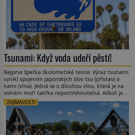
Tsunami: Když voda udeří pěstí!
Nejprve špetka školometské teorie. Výraz tsunami
vznikl spojením japonských slov tsu (přístav) a
nami (vlna). Jedná se o dlouhou vlnu, která je na
volném moři takřka nepostřehnutelná. Ačkoli je
vlnová délka tsunami i 300 kilometrů, výška vlny
ZAJÍMAVOSTI
na volném moři je maximálně 1,5 metru. Máme se
podobné obří vlny obávat i v Evropě? Vznik
tsunami si […]