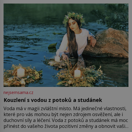
milostpaní. Stačí jenom na sukni,“ zhodnotí švadlena
množství růžového mušelínu. „Ošidili vás, podívejte.“
Vezme do ruky dřevěnou
nejsemsama.cz
Kouzlení s vodou z potoků a studánek
Voda má v magii zvláštní místo. Má jedinečné vlastnosti,
které pro vás mohou být nejen zdrojem osvěžení, ale i
duchovní síly a léčení. Voda z potoků a studánek má moc
přinést do vašeho života pozitivní změny a obnovit vaši
energii. Využitím těchto přírodních zdrojů v magii