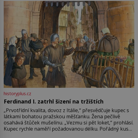
pře hned několik latinskoamerických zemí a k tomu
Francie, kde se traduje,
historyplus.cz
Ferdinand I. zatrhl šizení na tržištích
„Prvotřídní kvalita, dovoz z Itálie,“ přesvědčuje kupec s
látkami bohatou pražskou měšťanku. Žena pečlivě
osahává štůček mušelínu. „Vezmu si pět loket,“ prohlásí.
Kupec rychle naměří požadovanou délku. Pořádný kus
mu přitom zůstane za prsty… „Na šaty ho bude málo,