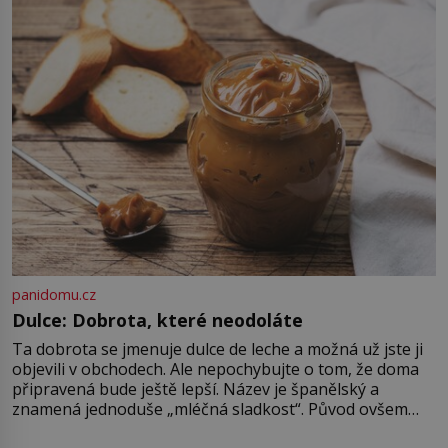
na jméno. Neustále se předhání v
plánování sabotáží, […]
panidomu.cz
Dulce: Dobrota, které neodoláte
Ta dobrota se jmenuje dulce de leche a možná už jste ji
objevili v obchodech. Ale nepochybujte o tom, že doma
připravená bude ještě lepší. Název je španělský a
znamená jednoduše „mléčná sladkost“. Původ ovšem
není úplně jednoznačný, o autorství této receptury se