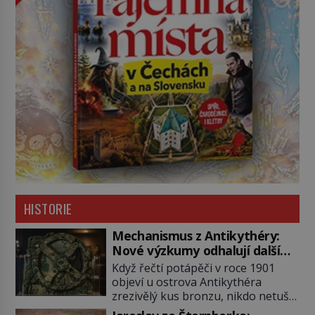
HISTORIE
Mechanismus z Antikythéry:
Nové výzkumy odhalují další
překvapení o starověkém
Když řečtí potápěči v roce 1901
počítači
objeví u ostrova Antikythéra
zrezivělý kus bronzu, nikdo netuší,
že drží v rukou jeden z