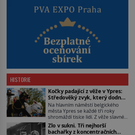
HISTORIE
Kočky padající z věže v Ypres:
Středověký zvyk, který dodnes
budí rozpaky
Na hlavním náměstí belgického
města Ypres se každé tři roky
shromáždí tisíce lidí. Z věže slavné
tržnice létají do davu kočky, diváci
Zlo v sukni. Tři nejhorší
jásají a snaží se je chytit. Naštěstí
bachařky z koncentračních