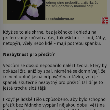
jednou ráno probudila a zjistila, že
má svůj genetický manuál celý
dvakrát. Přesně to se občas v
přírodě stane – a podle nového
výzkumu to může být pro druhy
epochalnisvet.cz
vstupenka...
Když se to ale shrne, bez jakéhokoli ohledu na
preferovaný způsob a čas, tak všichni – sloni, žáby,
netopýři, včely nebo lidé – mají potřebu spánku.
Nezbytnost pro přežití?
Vědcům se dosud nepodařilo nalézt tvora, který by
dokázal žít, aniž by spal, nicméně se domnívají, že
to není úplně jasná odpověď na otázku, zda je
spánek skutečně nezbytný pro přežití. U lidí je to
ještě trochu složitější.
I když je lidské tělo uzpůsobeno, aby bylo schopno
přežít bez řádného vyspání nějakou dobu, většina