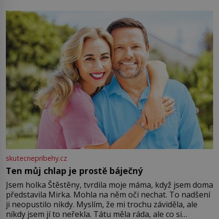
můžete obohatit své rituály a přinést do svého života
větší harmonii a klid. Je důležité
skutecnepribehy.cz
Ten můj chlap je prostě báječný
Jsem holka Štěstěny, tvrdila moje máma, když jsem doma
představila Mirka. Mohla na něm oči nechat. To nadšení
ji neopustilo nikdy. Myslím, že mi trochu záviděla, ale
nikdy jsem jí to neřekla. Tátu měla ráda, ale co si