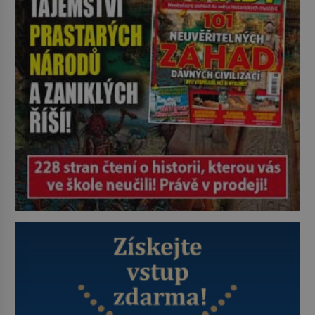
založené v roce 1555. Pokud jde o
vztah k Židům, nemá se Řím čím
chlubit. […]