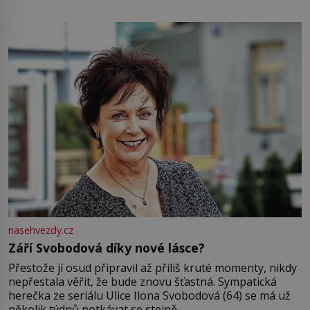
pamatuji, tak jsme s Mirkem byli zamilovaní mnohem víc.
Jsme spolu moc rádi Tehdy byla jiná doba, když
nasehvezdy.cz
Září Svobodová díky nové lásce?
Přestože jí osud připravil až příliš kruté momenty, nikdy
nepřestala věřit, že bude znovu šťastná. Sympatická
herečka ze seriálu Ulice Ilona Svobodová (64) se má už
několik týdnů potkávat se stejně