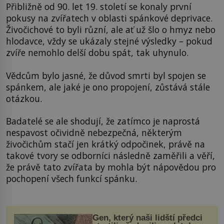
Přibližně od 90. let 19. století se konaly první
pokusy na zvířatech v oblasti spánkové deprivace.
Živočichové to byli různí, ale ať už šlo o hmyz nebo
hlodavce, vždy se ukázaly stejné výsledky – pokud
zvíře nemohlo delší dobu spát, tak uhynulo.
Vědcům bylo jasné, že důvod smrti byl spojen se
spánkem, ale jaké je ono propojení, zůstává stále
otázkou.
Badatelé se ale shodují, že zatímco je naprostá
nespavost očividně nebezpečná, některým
živočichům stačí jen krátký odpočinek, právě na
takové tvory se odborníci následně zaměřili a věří,
že právě tato zvířata by mohla být nápovědou pro
pochopení všech funkcí spánku.
Gen, který naši lidští předci