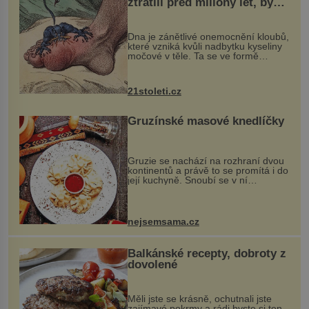
ztratili před miliony let, by
mohl pomoci s léčbou
„nemoci králů“
Dna je zánětlivé onemocnění kloubů,
které vzniká kvůli nadbytku kyseliny
močové v těle. Ta se ve formě
krystalků ukládá v blízkosti kloubů,
nejčastěji přitom postihuje palce na
nohou, a způsobuje bole...
21stoleti.cz
Gruzínské masové knedlíčky
Gruzie se nachází na rozhraní dvou
kontinentů a právě to se promítá i do
její kuchyně. Snoubí se v ní
evropské a asijské chutě a díky tomu
vznikají rozmanité a chuťově bohaté
pokrmy, které rozhodně st...
nejsemsama.cz
Balkánské recepty, dobroty z
dovolené
Měli jste se krásně, ochutnali jste
zajímavé pokrmy a rádi byste si ten