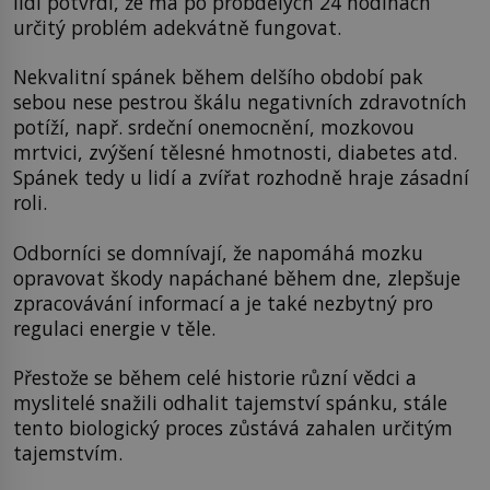
lidí potvrdí, že má po probdělých 24 hodinách
určitý problém adekvátně fungovat.
Nekvalitní spánek během delšího období pak
sebou nese pestrou škálu negativních zdravotních
potíží, např. srdeční onemocnění, mozkovou
mrtvici, zvýšení tělesné hmotnosti, diabetes atd.
Spánek tedy u lidí a zvířat rozhodně hraje zásadní
roli.
Odborníci se domnívají, že napomáhá mozku
opravovat škody napáchané během dne, zlepšuje
zpracovávání informací a je také nezbytný pro
regulaci energie v těle.
Přestože se během celé historie různí vědci a
myslitelé snažili odhalit tajemství spánku, stále
tento biologický proces zůstává zahalen určitým
tajemstvím.