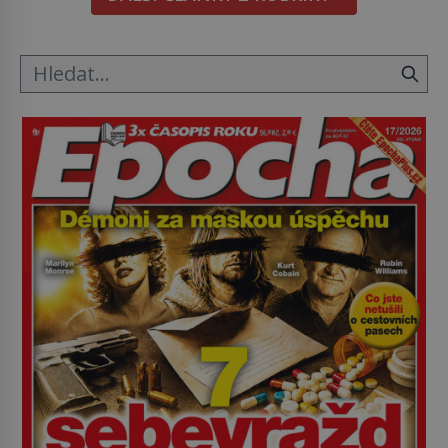
hřbitov, který si vysloužil název „Veselý“, najdeme
v rumunské vesnici Sapanta, nedaleko hranic […]