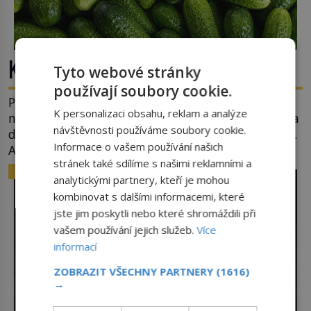
Kde se vzala okurková sezóna?
Tyto webové stránky
používají soubory cookie.
Prostě období, kdy se téměř nic neděje. Divadla
K personalizaci obsahu, reklam a analýze
nehrají, v parlamentu se nehlasuje, všichni jsou na
návštěvnosti používáme soubory cookie.
dovolené a média tak nemají o čem mluvit a psát.
Informace o vašem používání našich
A vymýšlejí si proto témata, které nikoho
stránek také sdílíme s našimi reklamními a
nezajímají. Proč je však ona letní doba spojovaná
ZAJÍMAVOSTI
analytickými partnery, kteří je mohou
zrovna s okurkami? Okurkovou sezónu známe už
kombinovat s dalšími informacemi, které
od poloviny 19. století, ovšem jako Češi […]
jste jim poskytli nebo které shromáždili při
vašem používání jejich služeb.
Více
informací
ZOBRAZIT VŠECHNY PARTNERY
(1616)
→