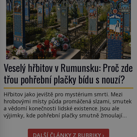
Veselý hřbitov v Rumunsku: Proč zde
třou pohřební plačky bídu s nouzí?
Hřbitov jako jeviště pro mystérium smrti. Mezi
hrobovými místy půda promáčená slzami, smutek
a vědomí konečnosti lidské existence. Jsou ale
výjimky, kde pohřební plačky smutně žmoulají
kapesníky nikoli při smutečním obřadu, ale při
pohledu na výši vyměřené podpory
DALŠÍ ČLÁNKY Z RUBRIKY ›
v nezaměstnanosti. Kam vás pozveme? Unikátní