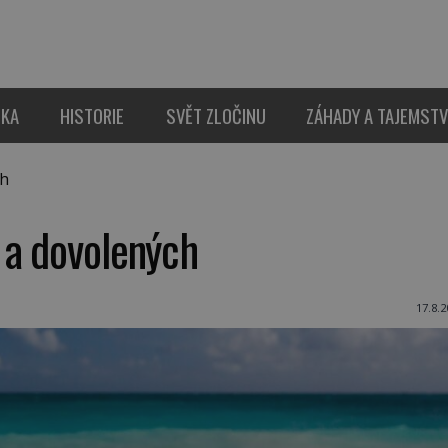
IKA
HISTORIE
SVĚT ZLOČINU
ZÁHADY A TAJEMSTV
ch
 a dovolených
17.8.2