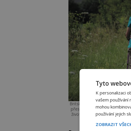
Tyto webové
K personalizaci o
vašem používání na
Britský pár, Charlie a Gayle An
mohou kombinovat 
přestěhovat se na Jamajku, kde
používání jejich s
života na Jamajce se manželé st
pravděpodobn
ZOBRAZIT VŠE