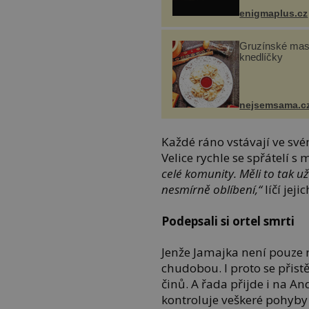
enigmaplus.cz
Gruzínské ma
knedlíčky
nejsemsama.c
Každé ráno vstávají ve s
Velice rychle se spřátelí s
celé komunity. Měli to tak u
nesmírně oblíbení,“
líčí jeji
Podepsali si ortel smrti
Jenže Jamajka není pouze 
chudobou. I proto se přist
činů. A řada přijde i na An
kontroluje veškeré pohyby 