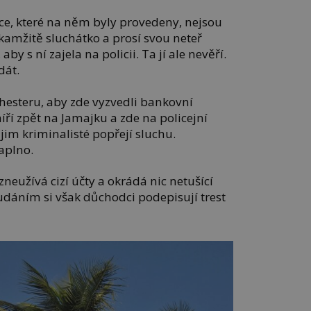
akce, které na něm byly provedeny, nejsou
kamžitě sluchátko a prosí svou neteř
aby s ní zajela na policii. Ta jí ale nevěří.
dát.
hesteru, aby zde vyzvedli bankovní
íří zpět na Jamajku a zde na policejní
 jim kriminalisté popřejí sluchu.
aplno.
neužívá cizí účty a okrádá nic netušící
o udáním si však důchodci podepisují trest