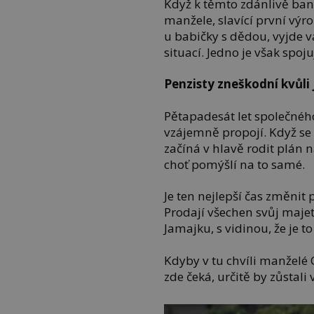
Když k těmto zdánlivě ban
manžele, slavící první výroč
u babičky s dědou, vyjde 
situací. Jedno je však spoj
Penzisty zneškodní kvůli
Pětapadesát let společného 
vzájemně propojí. Když se
začíná v hlavě rodit plán n
choť pomýšlí na to samé.
Je ten nejlepší čas změnit 
Prodají všechen svůj majet
Jamajku, s vidinou, že je t
Kdyby v tu chvíli manželé C
zde čeká, určitě by zůstali 