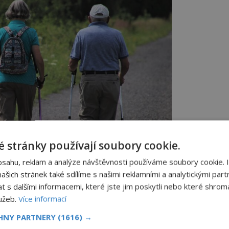
 stránky používají soubory cookie.
bsahu, reklam a analýze návštěvnosti používáme soubory cookie. 
šich stránek také sdílíme s našimi reklamními a analytickými partn
dersonovi, se rozhodl prodat veškerý svůj majetek a
s dalšími informacemi, které jste jim poskytli nebo které shromá
 si chtěli užít klidný důchod. Po roce spokojeného
lužeb.
Více informací
ali obětí brutální vraždy. Byli mučeni a zastřeleni,
ě kvůli penězům. Foto: pixabay
CHNY PARTNERY
(1616) →