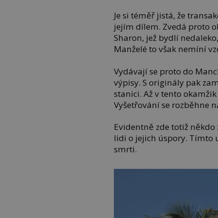
Je si téměř jistá, že trans
jejím dílem. Zvedá proto o
Sharon, jež bydlí nedaleko, 
Manželé to však nemíní vz
Vydávají se proto do Manc
výpisy. S originály pak zam
stanici. Až v tento okamžik
Vyšetřování se rozběhne n
Evidentně zde totiž někdo z
lidi o jejich úspory. Tímt
smrti.