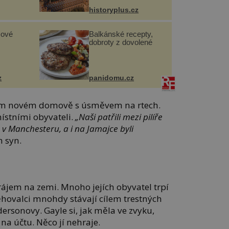
historyplus.cz
sové
Balkánské recepty,
dobroty z dovolené
z
panidomu.cz
vém novém domově s úsměvem na rtech.
 místními obyvateli.
„Naši patřili mezi pilíře
ž v Manchesteru, a i na Jamajce byli
ch syn.
rájem na zemi. Mnoho jejích obyvatel trpí
ěhovalci mnohdy stávají cílem trestných
dersonovy. Gayle si, jak měla ve zvyku,
na účtu. Něco jí nehraje.