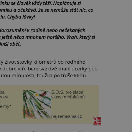
ku se člověk vždy těší. Naplánuje si
tíku a očekává, že se nemůže stát nic, co
u. Chyba lávky!
edorozumění v rodině nebo nečekaných
t ještě něco mnohem horšího. Vrah, který si
alší oběť.
dný život stovky kilometrů od rodného
 v dobré víře bere své dvě malé dcerky pod
tou minulostí, toužící po troše klidu.
čba
S.O.S. pro slabé
novy
vlasy: mořská sůl
í
helmy“
nejsemsama.cz