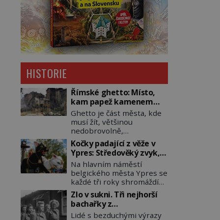
HISTORIE
Římské ghetto: Místo,
kam papež kamenem
dohodil
Ghetto je část města, kde
musí žít, většinou
nedobrovolně,
náboženská, rasová nebo
Kočky padající z věže v
národnostní menšina
Ypres: Středověký zvyk,
obyvatel. Bohaté
který dodnes budí
Na hlavním náměstí
historické zkušenosti mají
rozpaky
belgického města Ypres se
s takovým životem Židé. Už
každé tři roky shromáždí
od středověku jsou totiž v
tisíce lidí. Z věže slavné
každou chvíli nuceni v
Zlo v sukni. Tři nejhorší
tržnice létají do davu
nějakém žít. Mezi ty
bachařky z
kočky, diváci jásají a snaží
nejslavnější patří i římské
koncentračních táborů
Lidé s bezduchými výrazy
se je chytit. Naštěstí už
ghetto založené v roce