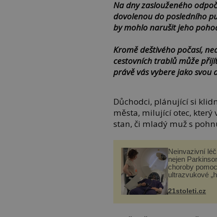
Na dny zaslouženého odpočin
dovolenou do posledního pun
by mohlo narušit jeho pohod
Kromě deštivého počasí, n
cestovních trablů může přijí
právě vás vybere jako svou d
Důchodci, plánující si kli
města, milující otec, který
stan, či mladý muž s pohnu
Neinvazivní lé
nejen Parkinso
choroby pomoc
ultrazvukové „
21stoleti.cz