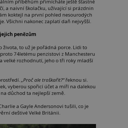
álním příběhům přimícháte ještě šťastné
í, a naivní školačku, užívající si prázdnin
vám koktejl na první pohled nesourodých
uje. Všichni nakonec zaplatí daň nejvyšší.
 jejich penězům
života, to už je pořádná porce. Lidi to
 proto 74letému penzistovi z Manchesteru
a velké rozhodnutí, jeho o tři roky mladší
prostředí.
„Proč ale troškařit?“
řeknou si.
ek, vyberou spořicí účet a míří na dalekou
o na důchod ta nejlepší země.
harlie a Gayle Andersonovi tušili, co je
věrní deštivé Velké Británii.