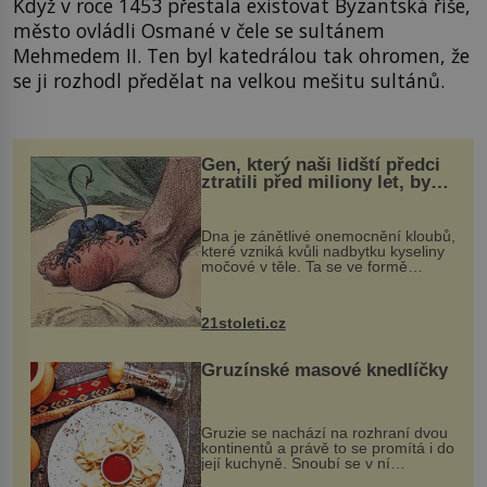
Když v roce 1453 přestala existovat Byzantská říše,
město ovládli Osmané v čele se sultánem
Mehmedem II. Ten byl katedrálou tak ohromen, že
se ji rozhodl předělat na velkou mešitu sultánů.
Gen, který naši lidští předci
ztratili před miliony let, by
mohl pomoci s léčbou
„nemoci králů“
Dna je zánětlivé onemocnění kloubů,
které vzniká kvůli nadbytku kyseliny
močové v těle. Ta se ve formě
krystalků ukládá v blízkosti kloubů,
nejčastěji přitom postihuje palce na
nohou, a způsobuje bole...
21stoleti.cz
Gruzínské masové knedlíčky
Gruzie se nachází na rozhraní dvou
kontinentů a právě to se promítá i do
její kuchyně. Snoubí se v ní
evropské a asijské chutě a díky tomu