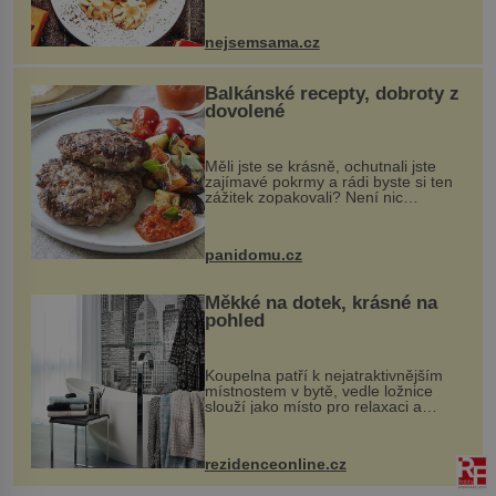
vznikají rozmanité a chuťově bohaté
pokrmy, které rozhodně st...
nejsemsama.cz
Balkánské recepty, dobroty z
dovolené
Měli jste se krásně, ochutnali jste
zajímavé pokrmy a rádi byste si ten
zážitek zopakovali? Není nic
snazšího. Pljeskavica (10 porcí)
Možná jste ji ochutnali na dovolené v
bývalé Jugoslávii, lze ji vi...
panidomu.cz
Měkké na dotek, krásné na
pohled
Koupelna patří k nejatraktivnějším
místnostem v bytě, vedle ložnice
slouží jako místo pro relaxaci a
odpočinek. Koupelnový textil –
ručníky, osušky a koberečky –
mohou jako mávnutím kouzelného
rezidenceonline.cz
proutku...