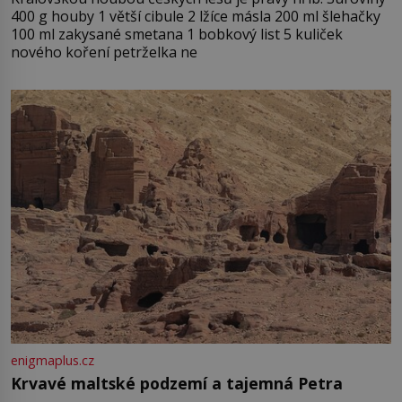
400 g houby 1 větší cibule 2 lžíce másla 200 ml šlehačky
100 ml zakysané smetana 1 bobkový list 5 kuliček
nového koření petrželka ne
enigmaplus.cz
Krvavé maltské podzemí a tajemná Petra