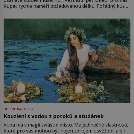
Kupec rychle naměří požadovanou délku. Pořádný kus
mu přitom zůstane za prsty… „Na šaty ho bude málo,
milostpaní. Stačí jenom na sukni,“ zhodnotí švadlena
množství růžového mušelínu. „Ošidili vás, podívejte.“
Vezme do ruky dřevěnou
nejsemsama.cz
Kouzlení s vodou z potoků a studánek
Voda má v magii zvláštní místo. Má jedinečné vlastnosti,
které pro vás mohou být nejen zdrojem osvěžení, ale i