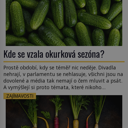
Kde se vzala okurková sezóna?
Prostě období, kdy se téměř nic neděje. Divadla
nehrají, v parlamentu se nehlasuje, všichni jsou na
dovolené a média tak nemají o čem mluvit a psát.
A vymýšlejí si proto témata, které nikoho
nezajímají. Proč je však ona letní doba spojovaná
ZAJÍMAVOSTI
zrovna s okurkami? Okurkovou sezónu známe už
od poloviny 19. století, ovšem jako Češi […]