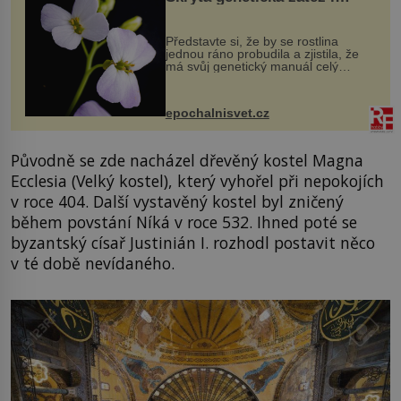
evoluční výhoda
Představte si, že by se rostlina
jednou ráno probudila a zjistila, že
má svůj genetický manuál celý
dvakrát. Přesně to se občas v
přírodě stane – a podle nového
výzkumu to může být pro druhy
epochalnisvet.cz
vstupenka...
Původně se zde nacházel dřevěný kostel Magna
Ecclesia (Velký kostel), který vyhořel při nepokojích
v roce 404. Další vystavěný kostel byl zničený
během povstání Níká v roce 532. Ihned poté se
byzantský císař Justinián I. rozhodl postavit něco
v té době nevídaného.