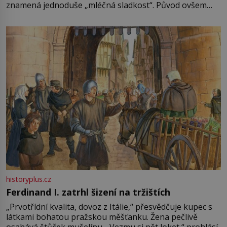
znamená jednoduše „mléčná sladkost“. Původ ovšem
není úplně jednoznačný, o autorství této receptury se
pře hned několik latinskoamerických zemí a k tomu
Francie, kde se traduje,
historyplus.cz
Ferdinand I. zatrhl šizení na tržištích
„Prvotřídní kvalita, dovoz z Itálie,“ přesvědčuje kupec s
látkami bohatou pražskou měšťanku. Žena pečlivě
osahává štůček mušelínu. „Vezmu si pět loket,“ prohlásí.