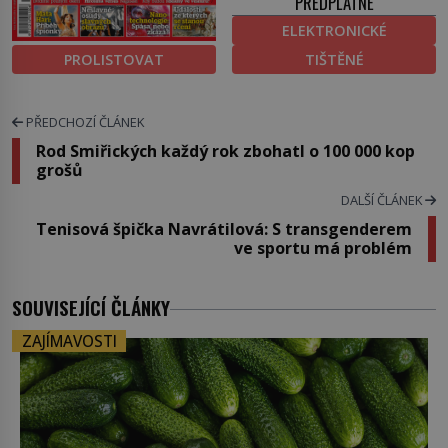
PŘEDPLATNÉ
ELEKTRONICKÉ
PROLISTOVAT
TIŠTĚNÉ
PŘEDCHOZÍ ČLÁNEK
Rod Smiřických každý rok zbohatl o 100 000 kop
grošů
DALŠÍ ČLÁNEK
Tenisová špička Navrátilová: S transgenderem
ve sportu má problém
SOUVISEJÍCÍ ČLÁNKY
ZAJÍMAVOSTI