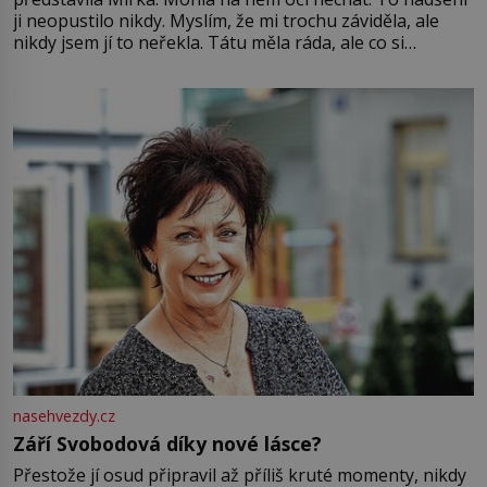
ji neopustilo nikdy. Myslím, že mi trochu záviděla, ale
nikdy jsem jí to neřekla. Tátu měla ráda, ale co si
pamatuji, tak jsme s Mirkem byli zamilovaní mnohem víc.
Jsme spolu moc rádi Tehdy byla jiná doba, když
nasehvezdy.cz
Září Svobodová díky nové lásce?
Přestože jí osud připravil až příliš kruté momenty, nikdy