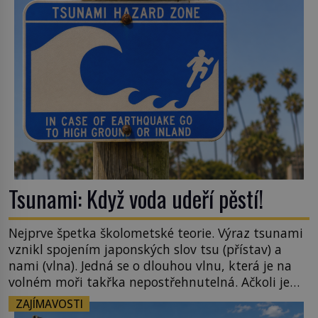
zahradu ani nedokážeme představit. Její příběh je
[…]
Tsunami: Když voda udeří pěstí!
Nejprve špetka školometské teorie. Výraz tsunami
vznikl spojením japonských slov tsu (přístav) a
nami (vlna). Jedná se o dlouhou vlnu, která je na
volném moři takřka nepostřehnutelná. Ačkoli je
vlnová délka tsunami i 300 kilometrů, výška vlny
ZAJÍMAVOSTI
na volném moři je maximálně 1,5 metru. Máme se