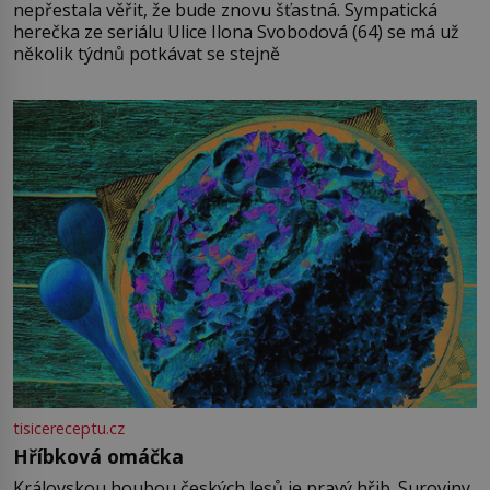
nepřestala věřit, že bude znovu šťastná. Sympatická
herečka ze seriálu Ulice Ilona Svobodová (64) se má už
několik týdnů potkávat se stejně
tisicereceptu.cz
Hříbková omáčka
Královskou houbou českých lesů je pravý hřib. Suroviny