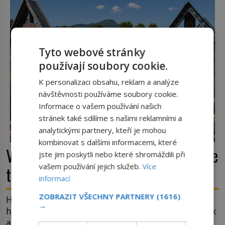
podobné obří vlny obávat i v Evropě? Vznik
tsunami si […]
Tyto webové stránky
používají soubory cookie.
K personalizaci obsahu, reklam a analýze
návštěvnosti používáme soubory cookie.
Informace o vašem používání našich
stránek také sdílíme s našimi reklamními a
analytickými partnery, kteří je mohou
kombinovat s dalšími informacemi, které
Veselý hřbitov v Rumunsku: Proč zde
jste jim poskytli nebo které shromáždili při
vašem používání jejich služeb.
Více
třou pohřební plačky bídu s nouzí?
informací
ZOBRAZIT VŠECHNY PARTNERY
(1616)
Hřbitov jako jeviště pro mystérium smrti. Mezi
→
hrobovými místy půda promáčená slzami, smutek
a vědomí konečnosti lidské existence. Jsou ale