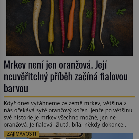
Mrkev není jen oranžová. Její
neuvěřitelný příběh začíná fialovou
barvou
Když dnes vytáhneme ze země mrkev, většina z
nás očekává sytě oranžový kořen. Jenže po většinu
své historie je mrkev všechno možné, jen ne
oranžová. Je fialová, žlutá, bílá, někdy dokonce
téměř černá. Až díky stovkám let pečlivého
ZAJÍMAVOSTI
šlechtění se z ní stává zelenina, bez které si českou