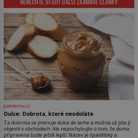
NENECHTE SI UJÍT DALŠÍ ZAJÍMAVÉ ČLÁNKY
zvířat nikomu neublíží. To je ale
mince připadají samozřejmé, ale po
velký omyl. Pouhých 24 králíků,
většinu […]
kterým v roce 1859 dá
domov Thomas Austin (1815-1871),
rozpoutá nejrychlejší invazi savců
v lidské historii. […]
panidomu.cz
Dulce: Dobrota, které neodoláte
Ta dobrota se jmenuje dulce de leche a možná už jste ji
objevili v obchodech. Ale nepochybujte o tom, že doma
připravená bude ještě lepší. Název je španělský a