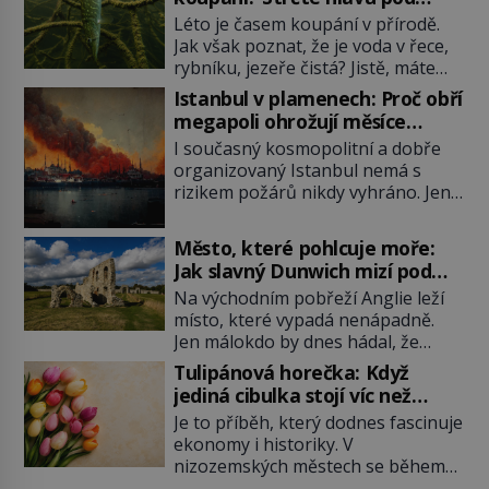
hladinu!
Léto je časem koupání v přírodě.
Jak však poznat, že je voda v řece,
rybníku, jezeře čistá? Jistě, máte
možnost využít informace
Istanbul v plamenech: Proč obří
hygieniků či podrobit křížovému
megapoli ohrožují měsíce
výslechu provozovatele přírodního
smaženého lilku?
I současný kosmopolitní a dobře
koupaliště. Existuje ale ještě jiná
organizovaný Istanbul nemá s
alternativa. Jaká? Podívat se pod
rizikem požárů nikdy vyhráno. Jen
hladinu a zjistit, kdo si onu
těžko si tak člověk dokáže
konkrétní vodní lokalitu oblíbil už
představit, jaká požární rizika
dávno před vámi. Říká se jim
Město, které pohlcuje moře:
skrýval Istanbul časů minulých. Jak
bioindikátory […]
Jak slavný Dunwich mizí pod
čelilo město v minulosti potenciální
hladinou
Na východním pobřeží Anglie leží
ohnivé katastrofě a proč jsou zde
místo, které vypadá nenápadně.
stále tolik obávány měsíce
Jen málokdo by dnes hádal, že
smaženého lilku? První hasičský
právě zde kdysi stojí jeden z
sbor se v Istanbulu objevuje v roce
Tulipánová horečka: Když
nejvýznamnějších anglických
1714 a […]
jediná cibulka stojí víc než
přístavů. Středověký Dunwich
honosný dům
Je to příběh, který dodnes fascinuje
soupeří svým významem s
ekonomy i historiky. V
Londýnem, pyšní se kostely,
nizozemských městech se během
kláštery i rušnými tržišti. Pak se ale
několika měsíců obyčejná cibulka