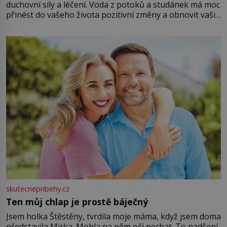
duchovní síly a léčení. Voda z potoků a studánek má moc
přinést do vašeho života pozitivní změny a obnovit vaši
energii. Využitím těchto přírodních zdrojů v magii
můžete obohatit své rituály a přinést do svého života
větší harmonii a klid. Je důležité
skutecnepribehy.cz
Ten můj chlap je prostě báječný
Jsem holka Štěstěny, tvrdila moje máma, když jsem doma
představila Mirka. Mohla na něm oči nechat. To nadšení