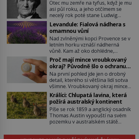
je nevrací!
Otec mu zemře na tyfus, když je mu
asi půl roku, a jeho otčímem se
necelý rok poté stane Ludwig
Geyer (1779–1821). Je o pět let
Levandule: Fialová nádhera s
mladší, než matka Richarda
omamnou vůní
Wagnera (1813–1883) a podle
Nad zvlněnými kopci Provence se v
nedochované korespondence je
letním horku vznáší nádherná
docela dobře možné, že Geyer není
vůně. Kam až oko dohlédne,
jen jeho otčím, ale rovnou otec.
táhnou se řady fialových květů, nad
Velký otazník také visí nad tím, […]
Proč mají mince vroubkovaný
nimiž bzučí tisíce včel. Levandule se
okraj? Původně šlo o ochranu
stala symbolem jižní Francie,
proti podvodníkům
Na první pohled jde jen o drobný
romantických prázdnin i klidu
detail, kterého si většina lidí sotva
venkova. Její příběh je však
všimne. Vroubkovaný okraj mince
mnohem starší než slavné
ale není ozdobou. Vzniká jako
provensálské plantáže. Lidé si této
Králíci: Chlupatá lavina, která
důmyslná ochrana proti
neobyčejné rostlinky cenili už před
požírá australský kontinent
podvodníkům, kteří po staletí
tisíci […]
Píše se rok 1859 a anglický osadník
okrádají státní pokladny i obyčejné
Thomas Austin vypouští na svém
obchodníky. Za nenápadnými
pozemku v australském státě
zoubky se skrývá příběh lidské
Victoria dva tucty králíků divokých.
vynalézavosti, chamtivosti i
Touží po lovu a domnívá se, že pár
technického pokroku. Dnes nám