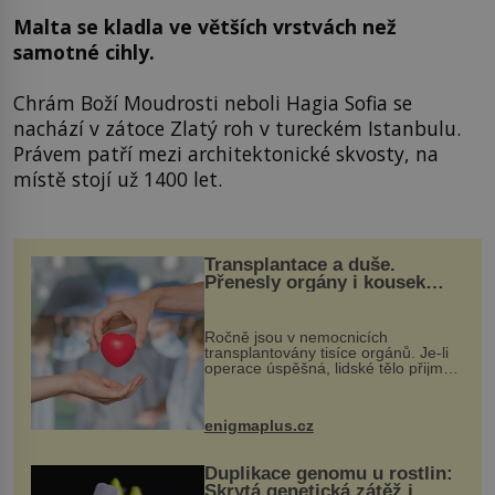
Malta se kladla ve větších vrstvách než
samotné cihly.
Chrám Boží Moudrosti neboli Hagia Sofia se
nachází v zátoce Zlatý roh v tureckém Istanbulu.
Právem patří mezi architektonické skvosty, na
místě stojí už 1400 let.
Transplantace a duše.
Přenesly orgány i kousek
osobnosti dárce?
Ročně jsou v nemocnicích
transplantovány tisíce orgánů. Je-li
operace úspěšná, lidské tělo přijme
darovaný orgán za své a pacient
může vést plnohodnotný život. Ale co
když při transplantaci nepřijímám...
enigmaplus.cz
Duplikace genomu u rostlin:
Skrytá genetická zátěž i