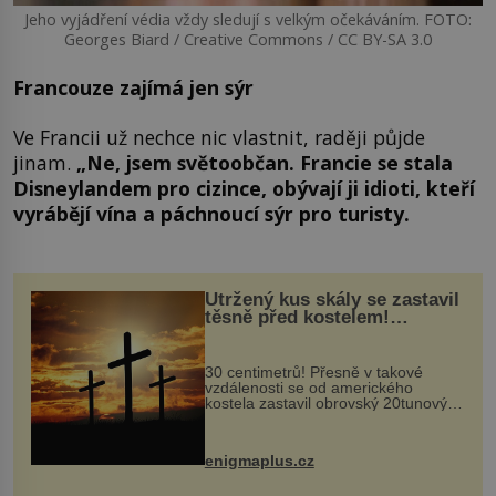
Jeho vyjádření védia vždy sledují s velkým očekáváním. FOTO:
Georges Biard / Creative Commons / CC BY-SA 3.0
Francouze zajímá jen sýr
Ve Francii už nechce nic vlastnit, raději půjde
jinam.
„Ne, jsem světoobčan. Francie se stala
Disneylandem pro cizince, obývají ji idioti, kteří
vyrábějí vína a páchnoucí sýr pro turisty.
Utržený kus skály se zastavil
těsně před kostelem!
Ochránila ho boží síla?
30 centimetrů! Přesně v takové
vzdálenosti se od amerického
kostela zastavil obrovský 20tunový
balvan, který se v květnu 2014
nečekaně odtrhl od nedaleké skály
při její demolici. Podle místních stojí
enigmaplus.cz
...