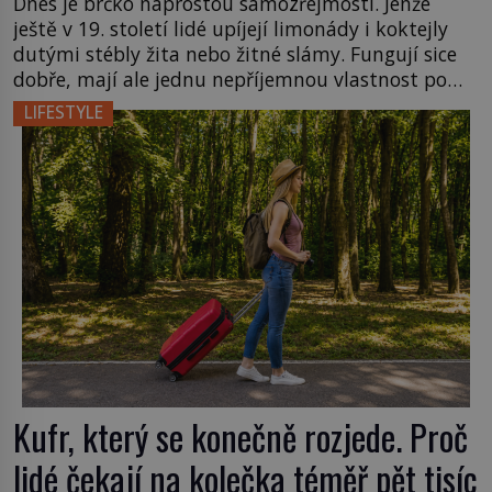
Dnes je brčko naprostou samozřejmostí. Jenže
ještě v 19. století lidé upíjejí limonády i koktejly
dutými stébly žita nebo žitné slámy. Fungují sice
dobře, mají ale jednu nepříjemnou vlastnost po
chvíli se rozmáčejí a nápoji dodávají travnatou
LIFESTYLE
příchuť. Právě tahle drobná nepříjemnost přivede
amerického výrobce cigaretových náustků k
nápadu, který změní způsob pití po celém […]
Kufr, který se konečně rozjede. Proč
lidé čekají na kolečka téměř pět tisíc