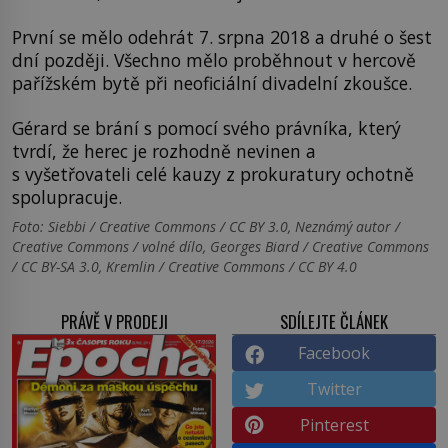
První se mělo odehrát 7. srpna 2018 a druhé o šest
dní později. Všechno mělo proběhnout v hercově
pařížském bytě při neoficiální divadelní zkoušce.
Gérard se brání s pomocí svého právníka, který
tvrdí, že herec je rozhodně nevinen a
s vyšetřovateli celé kauzy z prokuratury ochotně
spolupracuje.
Foto: Siebbi / Creative Commons / CC BY 3.0, Neznámý autor /
Creative Commons / volné dílo, Georges Biard / Creative Commons
/ CC BY-SA 3.0, Kremlin / Creative Commons / CC BY 4.0
PRÁVĚ V PRODEJI
SDÍLEJTE ČLÁNEK
Facebook
Twitter
Pinterest