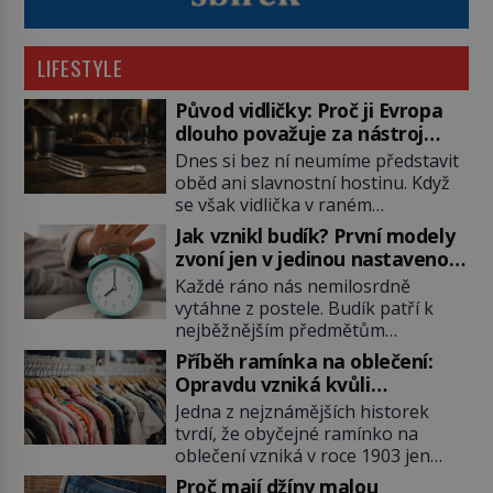
LIFESTYLE
Původ vidličky: Proč ji Evropa
dlouho považuje za nástroj
samotného satana?
Dnes si bez ní neumíme představit
oběd ani slavnostní hostinu. Když
se však vidlička v raném
středověku objevuje na evropských
Jak vznikl budík? První modely
stolech, vzbuzuje pohoršení,
zvoní jen v jedinou nastavenou
posměch i strach. Mnozí duchovní ji
hodinu
Každé ráno nás nemilosrdně
označují za projev pýchy a
vytáhne z postele. Budík patří k
zbytečného přepychu, někteří
nejběžnějším předmětům
dokonce za nástroj ďábla. Trvá
domácnosti, jeho cesta k dnešní
téměř sedm století, než se z
Příběh ramínka na oblečení:
podobě je ale překvapivě dlouhá.
opovrhovaného předmětu stává
Opravdu vzniká kvůli
První lidé se probouzejí podle
nepostradatelná součást stolování.
zapomenutému kabátu?
Jedna z nejznámějších historek
slunce, kohoutů nebo kostelních
První […]
tvrdí, že obyčejné ramínko na
zvonů. Když se konečně objeví
oblečení vzniká v roce 1903 jen
první skutečný mechanický budík,
proto, že zaměstnanec americké
má jednu zásadní nevýhodu,
Proč mají džíny malou