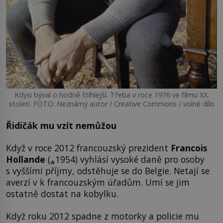
Kdysi býval o hodně štíhlejší. Třeba v roce 1976 ve filmu XX.
století. FOTO: Neznámý autor / Creative Commons / volné dílo
Řidičák mu vzít nemůžou
Když v roce 2012 francouzský prezident
Francois
Hollande
(⁎1954) vyhlásí vysoké daně pro osoby
s vyššími příjmy, odstěhuje se do Belgie. Netají se
averzí v k francouzským úřadům. Umí se jim
ostatně dostat na kobylku.
Když roku 2012 spadne z motorky a policie mu