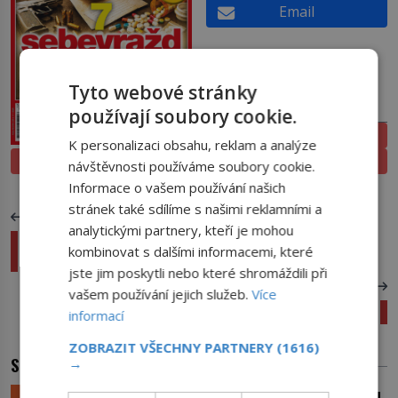
Email
Tyto webové stránky
PŘEDPLATNÉ
používají soubory cookie.
ELEKTRONICKÉ
K personalizaci obsahu, reklam a analýze
PROLISTOVAT
TIŠTĚNÉ
návštěvnosti používáme soubory cookie.
Informace o vašem používání našich
stránek také sdílíme s našimi reklamními a
PŘEDCHOZÍ ČLÁNEK
analytickými partnery, kteří je mohou
Verbování vojska v Habsburské monarchii:
kombinovat s dalšími informacemi, které
Dělostřelci rukovali na 14 let
jste jim poskytli nebo které shromáždili při
DALŠÍ ČLÁNEK
vašem používání jejich služeb.
Více
Zkamenělo u Carnacu římské vojsko?
informací
ZOBRAZIT VŠECHNY PARTNERY
(1616)
SOUVISEJÍCÍ ČLÁNKY
→
LIFESTYLE