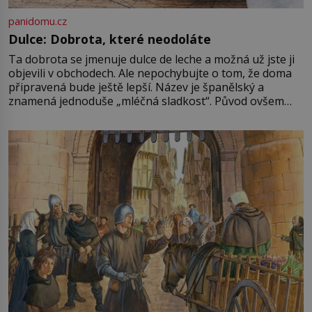
panidomu.cz
Dulce: Dobrota, které neodoláte
Ta dobrota se jmenuje dulce de leche a možná už jste ji
objevili v obchodech. Ale nepochybujte o tom, že doma
připravená bude ještě lepší. Název je španělský a
znamená jednoduše „mléčná sladkost“. Původ ovšem
není úplně jednoznačný, o autorství této receptury se
pře hned několik latinskoamerických zemí a k tomu
Francie, kde se traduje,