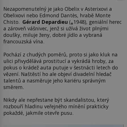
Nezapomenutelný je jako Obelix v Asterixovi a
Obelixovi nebo Edmond Dantès, hrabě Monte
Chisto.
Gérard Depardieu
(⁎1948), geniální herec
a zároveň vášnivec, jenž si užívá život plnými
doušky, miluje ženy, dobré jídlo a vybraná
francouzská vína.
Pochází z chudých poměrů, proto si jako kluk na
ulici přivydělává prostitucí a vykrádá hroby, za
pokus o krádež auta putuje v šestnácti letech do
vězení. Naštěstí ho ale objeví divadelní hledač
talentů a nasměruje jeho kariéru správným
směrem.
Nikdy ale nepřestane být skandalistou, který
rozbouří hladinu veřejného mínění prakticky
pokaždé, jakmile otevře pusu.