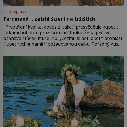
historyplus.cz
Ferdinand I. zatrhl šizení na tržištích
„Prvotřídní kvalita, dovoz z Itálie,“ přesvědčuje kupec s
látkami bohatou pražskou měšťanku. Žena pečlivě
osahává štůček mušelínu. „Vezmu si pět loket,“ prohlásí.
Kupec rychle naměří požadovanou délku. Pořádný kus
mu přitom zůstane za prsty… „Na šaty ho bude málo,
milostpaní. Stačí jenom na sukni,“ zhodnotí švadlena
množství růžového mušelínu. „Ošidili vás, podívejte.“
Vezme do ruky dřevěnou