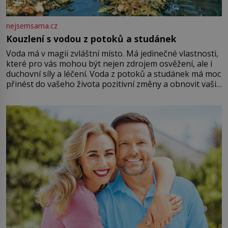
nejsemsama.cz
Kouzlení s vodou z potoků a studánek
Voda má v magii zvláštní místo. Má jedinečné vlastnosti,
které pro vás mohou být nejen zdrojem osvěžení, ale i
duchovní síly a léčení. Voda z potoků a studánek má moc
přinést do vašeho života pozitivní změny a obnovit vaši
energii. Využitím těchto přírodních zdrojů v magii
můžete obohatit své rituály a přinést do svého života
větší harmonii a klid. Je důležité