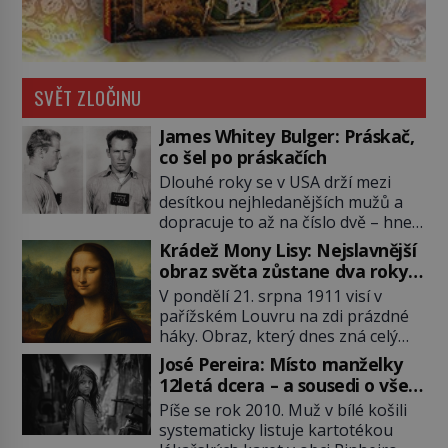
SVĚT ZLOČINU
James Whitey Bulger: Práskač,
co šel po práskačích
Dlouhé roky se v USA drží mezi
desítkou nejhledanějších mužů a
dopracuje to až na číslo dvě – hned
po Usámovi bin Ládinovi (1957–
Krádež Mony Lisy: Nejslavnější
2011). To je James „Whitey“ Bulger
obraz světa zůstane dva roky
(1929–2018) viněný ze spoluúčasti
nezvěstný
V pondělí 21. srpna 1911 visí v
na 19 vraždách, vydírání a lichvy. A
pařížském Louvru na zdi prázdné
samozřejmě, krom toho je ještě
háky. Obraz, který dnes zná celý
drogový dealer, který neváhá
svět, je pryč. Zpočátku si nikdo
odstranit z cesty všechny práskače,
José Pereira: Místo manželky
nemyslí, že jde o krádež.
zatímco […]
12letá dcera – a sousedi o všem
Zaměstnanci jsou přesvědčeni, že
vědí!
Píše se rok 2010. Muž v bílé košili
Mona Lisa je jen v restaurátorské
systematicky listuje kartotékou
dílně nebo u fotografa. Když se