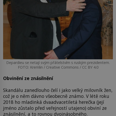
Depardieu se netají svým přátelstvím s ruským prezidentem.
FOTO: Kremlin / Creative Commons / CC BY 4.0
Obvinění ze znásilnění
Skandálu zanedlouho čelí i jako velký milovník žen,
což je o něm dávno všeobecně známo. V létě roku
2018 ho mladinká dvaadvacetiletá herečka (její
jméno zůstalo před veřejností utajeno) obviní ze
znásilnění, a to rovnou dvojnásobného.