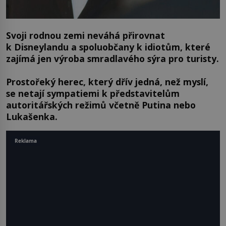
Svoji rodnou zemi neváhá přirovnat
k Disneylandu a spoluobčany k idiotům, které
zajímá jen výroba smradlavého sýra pro turisty.
Prostořeký herec, který dřív jedná, než myslí,
se netají sympatiemi k představitelům
autoritářských režimů včetně Putina nebo
Lukašenka.
Reklama