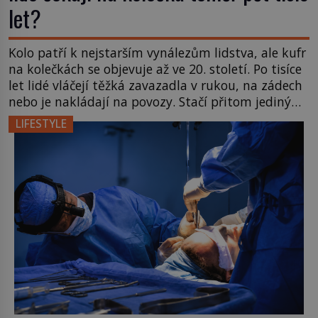
let?
Kolo patří k nejstarším vynálezům lidstva, ale kufr
na kolečkách se objevuje až ve 20. století. Po tisíce
let lidé vláčejí těžká zavazadla v rukou, na zádech
nebo je nakládají na povozy. Stačí přitom jediný
nápad, připevnit ke kufru kolečka. Jenže právě ten
LIFESTYLE
nikdo dlouho nedostane. Až jednou se na letišti
ozve věta, která změní […]