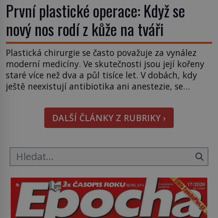
První plastické operace: Když se
nový nos rodí z kůže na tváři
Plastická chirurgie se často považuje za vynález
moderní medicíny. Ve skutečnosti jsou její kořeny
staré více než dva a půl tisíce let. V dobách, kdy
ještě neexistují antibiotika ani anestezie, se
odvážní lékaři pokoušejí vracet lidem tváře
znetvořené válkou, tresty nebo nehodami. Jejich
DALŠÍ ČLÁNKY Z RUBRIKY ›
metody jsou překvapivě promyšlené a některé
principy používají chirurgové dodnes. Úplně první
[…]