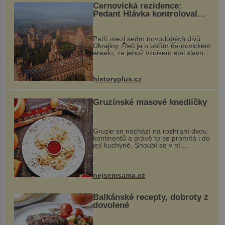
Černovická rezidence:
Pedant Hlávka kontroloval
každou cihlu
Patří mezi sedm novodobých divů
Ukrajiny. Řeč je o obřím černovickém
areálu, za jehož vznikem stál slavný
český architekt Josef Hlávka. Ten si
na něm dal mimořádně záležet. Jeho
stavební plány by při ...
historyplus.cz
Gruzínské masové knedlíčky
Gruzie se nachází na rozhraní dvou
kontinentů a právě to se promítá i do
její kuchyně. Snoubí se v ní
evropské a asijské chutě a díky tomu
vznikají rozmanité a chuťově bohaté
pokrmy, které rozhodně st...
nejsemsama.cz
Balkánské recepty, dobroty z
dovolené