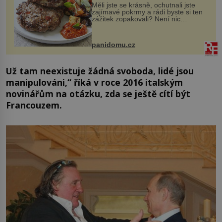
Měli jste se krásně, ochutnali jste
zajímavé pokrmy a rádi byste si ten
zážitek zopakovali? Není nic
snazšího. Pljeskavica (10 porcí)
Možná jste ji ochutnali na dovolené v
bývalé Jugoslávii, lze ji vi...
panidomu.cz
Už tam neexistuje žádná svoboda, lidé jsou
manipulováni,“
říká v roce 2016 italským
novinářům na otázku, zda se ještě cítí být
Francouzem.