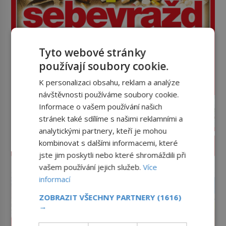
Tyto webové stránky
používají soubory cookie.
K personalizaci obsahu, reklam a analýze
návštěvnosti používáme soubory cookie.
Informace o vašem používání našich
stránek také sdílíme s našimi reklamními a
analytickými partnery, kteří je mohou
kombinovat s dalšími informacemi, které
PROLISTOVAT ČASOPIS
jste jim poskytli nebo které shromáždili při
vašem používání jejich služeb.
Více
reklama
informací
ZOBRAZIT VŠECHNY PARTNERY
(1616)
→