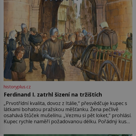
Francie, kde se traduje,
historyplus.cz
Ferdinand I. zatrhl šizení na tržištích
„Prvotřídní kvalita, dovoz z Itálie,“ přesvědčuje kupec s
látkami bohatou pražskou měšťanku. Žena pečlivě
osahává štůček mušelínu. „Vezmu si pět loket,“ prohlásí.
Kupec rychle naměří požadovanou délku. Pořádný kus
mu přitom zůstane za prsty… „Na šaty ho bude málo,
milostpaní. Stačí jenom na sukni,“ zhodnotí švadlena