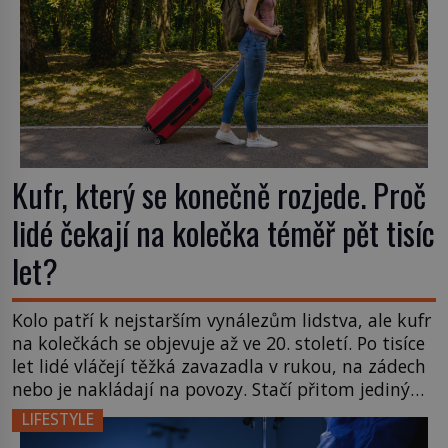
Kufr, který se konečně rozjede. Proč
lidé čekají na kolečka téměř pět tisíc
let?
Kolo patří k nejstarším vynálezům lidstva, ale kufr
na kolečkách se objevuje až ve 20. století. Po tisíce
let lidé vláčejí těžká zavazadla v rukou, na zádech
nebo je nakládají na povozy. Stačí přitom jediný
nápad, připevnit ke kufru kolečka. Jenže právě ten
LIFESTYLE
nikdo dlouho nedostane. Až jednou se na letišti