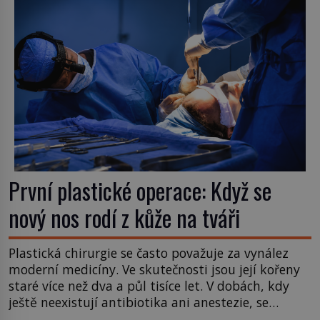
ozve věta, která změní […]
První plastické operace: Když se
nový nos rodí z kůže na tváři
Plastická chirurgie se často považuje za vynález
moderní medicíny. Ve skutečnosti jsou její kořeny
staré více než dva a půl tisíce let. V dobách, kdy
ještě neexistují antibiotika ani anestezie, se
odvážní lékaři pokoušejí vracet lidem tváře