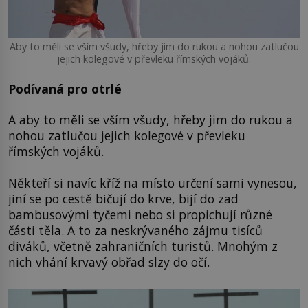
Aby to měli se vším všudy, hřeby jim do rukou a nohou zatlučou
jejich kolegové v převleku římských vojáků.
Podívaná pro otrlé
A aby to měli se vším všudy, hřeby jim do rukou a
nohou zatlučou jejich kolegové v převleku
římských vojáků.
Někteří si navíc kříž na místo určení sami vynesou,
jiní se po cestě bičují do krve, bijí do zad
bambusovými tyčemi nebo si propichují různé
části těla. A to za neskrývaného zájmu tisíců
diváků, včetně zahraničních turistů. Mnohým z
nich vhání krvavý obřad slzy do očí.