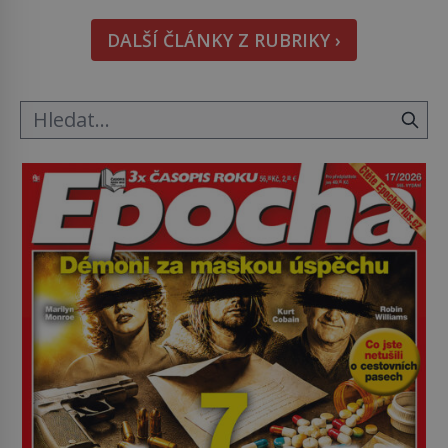
znetvořené válkou, tresty nebo nehodami. Jejich
DALŠÍ ČLÁNKY Z RUBRIKY ›
metody jsou překvapivě promyšlené a některé
principy používají chirurgové dodnes. Úplně první
[…]