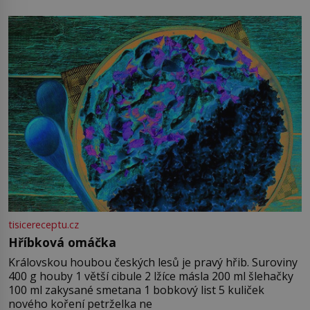
tisicereceptu.cz
Hříbková omáčka
Královskou houbou českých lesů je pravý hřib. Suroviny
400 g houby 1 větší cibule 2 lžíce másla 200 ml šlehačky
100 ml zakysané smetana 1 bobkový list 5 kuliček
nového koření petrželka ne