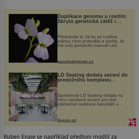
Duplikace genomu u rostlin:
Skrytá genetická zátěž i
evoluční výhoda
Představte si, že by se rostlina
jednou ráno probudila a zjistila, že
má svůj genetický manuál celý
dvakrát. Přesně to se občas v
přírodě stane – a podle nového
výzkumu to může být pro druhy
epochalnisvet.cz
vstupenka...
LD Seating dodala sezení do
prestižního komplexu
MediaCityUK v Salfordu
Společnost LD Seating dodala na
míru navržené sezení pro dvě
výjimečné realizace kanceláří v
areálu MediaCityUK v anglickém
Salfordu – konkrétně do budov Blue
Tower a Orange Tower. Komplex
iluxus.cz
budov Media...
Ruben Enaje se například předloni modlil za