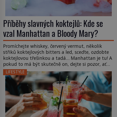
Příběhy slavných koktejlů: Kde se
vzal Manhattan a Bloody Mary?
Promíchejte whiskey, červený vermut, několik
střiků koktejlových bitters a led, sceďte, ozdobte
koktejlovou třešinkou a tadá… Manhattan je tu! A
pokud to má být skutečně on, dejte si pozor, ať
místo klasické americké rye whiskey či klidně
LIFESTYLE
bourbonu nepoužijete skotskou whisku. Co se
stane? Inu, koktejl bude stále skvělý, ale už to
nebude Manhattan ale […]