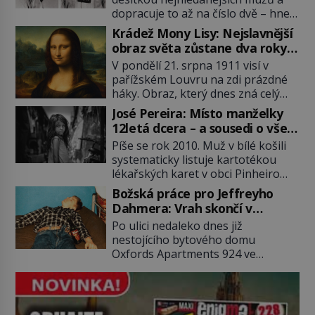
dopracuje to až na číslo dvě – hned
po Usámovi bin Ládinovi (1957–
Krádež Mony Lisy: Nejslavnější
2011). To je James „Whitey“ Bulger
obraz světa zůstane dva roky
(1929–2018) viněný ze spoluúčasti
nezvěstný
V pondělí 21. srpna 1911 visí v
na 19 vraždách, vydírání a lichvy. A
pařížském Louvru na zdi prázdné
samozřejmě, krom toho je ještě
háky. Obraz, který dnes zná celý
drogový dealer, který neváhá
svět, je pryč. Zpočátku si nikdo
odstranit z cesty všechny práskače,
José Pereira: Místo manželky
nemyslí, že jde o krádež.
zatímco […]
12letá dcera – a sousedi o všem
Zaměstnanci jsou přesvědčeni, že
vědí!
Píše se rok 2010. Muž v bílé košili
Mona Lisa je jen v restaurátorské
systematicky listuje kartotékou
dílně nebo u fotografa. Když se
lékařských karet v obci Pinheiro
ukáže pravda, propukne jeden z
ležící asi 20 kilometrů od farmy s
největších honů na zloděje v […]
Božská práce pro Jeffreyho
podivínským majitelem. Něco tu
Dahmera: Vrah skončí v
nesedí. Ledaže… Ledaže by ta
tratolišti krve ve vězeňských
Po ulici nedaleko dnes již
mladá dívka z farmy byla ne
umývárnách
nestojícího bytového domu
manželkou, ale dcerou – a všechny
Oxfords Apartments 924 ve
ty děti byly zplozené v incestu. Na
wisconsinském Milwaukee se
sociálním odboru jednoho z […]
potácí zcela zmatený 14letý
Konerak Sinthasomphone. Když ho
zastaví policejní hlídka, ochable jí