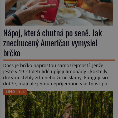
Nápoj, která chutná po seně. Jak
znechucený Američan vymyslel
brčko
Dnes je brčko naprostou samozřejmostí. Jenže
ještě v 19. století lidé upíjejí limonády i koktejly
dutými stébly žita nebo žitné slámy. Fungují sice
dobře, mají ale jednu nepříjemnou vlastnost po
chvíli se rozmáčejí a nápoji dodávají travnatou
LIFESTYLE
příchuť. Právě tahle drobná nepříjemnost přivede
amerického výrobce cigaretových náustků k
nápadu, který změní způsob pití po celém […]