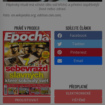
Filipínský rituál má očistit tělo od hříchů a přinést úspěšnější
život nebo zdraví.
Foto: en.wikipedia.org, edition.cnn.com,
PRÁVĚ V PRODEJI
SDÍLEJTE ČLÁNEK
Facebook
Twitter
Pinterest
Email
PŘEDPLATNÉ
ELEKTRONICKÉ
PROLISTOVAT
TIŠTĚNÉ