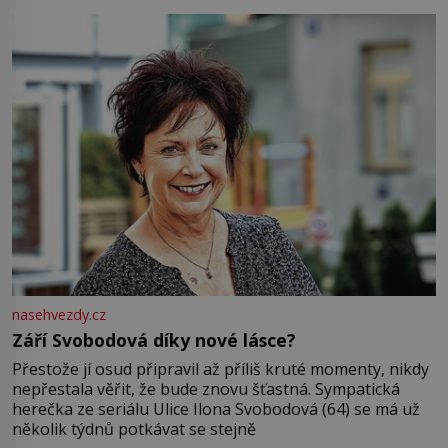
Jsme spolu moc rádi Tehdy byla jiná doba, když
nasehvezdy.cz
Září Svobodová díky nové lásce?
Přestože jí osud připravil až příliš kruté momenty, nikdy
nepřestala věřit, že bude znovu šťastná. Sympatická
herečka ze seriálu Ulice Ilona Svobodová (64) se má už
několik týdnů potkávat se stejně