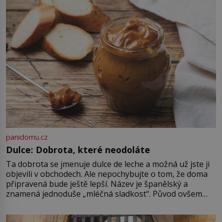
než sedmi stech letech není jisté,
kdo tehdy vraždil, a právě to činí
[…]
panidomu.cz
Dulce: Dobrota, které neodoláte
Ta dobrota se jmenuje dulce de leche a možná už jste ji
objevili v obchodech. Ale nepochybujte o tom, že doma
připravená bude ještě lepší. Název je španělský a
znamená jednoduše „mléčná sladkost“. Původ ovšem
není úplně jednoznačný, o autorství této receptury se
pře hned několik latinskoamerických zemí a k tomu