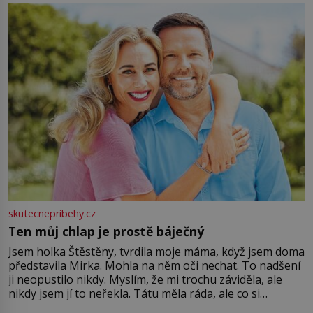
můžete obohatit své rituály a přinést do svého života
větší harmonii a klid. Je důležité
skutecnepribehy.cz
Ten můj chlap je prostě báječný
Jsem holka Štěstěny, tvrdila moje máma, když jsem doma
představila Mirka. Mohla na něm oči nechat. To nadšení
ji neopustilo nikdy. Myslím, že mi trochu záviděla, ale
nikdy jsem jí to neřekla. Tátu měla ráda, ale co si
pamatuji, tak jsme s Mirkem byli zamilovaní mnohem víc.