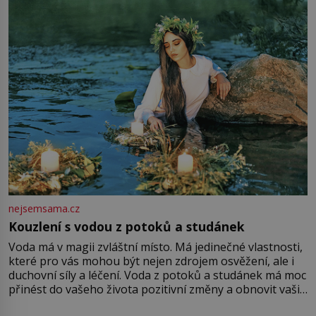
množství růžového mušelínu. „Ošidili vás, podívejte.“
Vezme do ruky dřevěnou
nejsemsama.cz
Kouzlení s vodou z potoků a studánek
Voda má v magii zvláštní místo. Má jedinečné vlastnosti,
které pro vás mohou být nejen zdrojem osvěžení, ale i
duchovní síly a léčení. Voda z potoků a studánek má moc
přinést do vašeho života pozitivní změny a obnovit vaši
energii. Využitím těchto přírodních zdrojů v magii