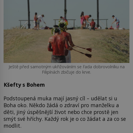
Ještě před samotným ukřižováním se řada dobrovolníku na
Filipínách zbičuje do krve.
Kšefty s Bohem
Podstoupená muka mají jasný cíl – udělat si u
Boha oko. Někdo žádá o zdraví pro manželku a
děti, jiný úspěšnější život nebo chce prostě jen
smýt své hříchy. Každý rok je o co žádat a za co se
modlit.