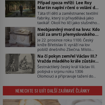
pečovatelského domu Charles a
Případ zpoza mříží: Lee Roy
Katharine Schmidovi. Synek jim
Martin naplní rčení o volání do
mnoho radosti nepřinese. Mezi
lesa
Táta tří dětí a zaměstnanec textilní
přáteli v arizonském Tusconu se
fabriky, který si přivydělává jako
mu přezdívá Krysař. Je to pohledný
taxikář. Okolí ho líčí jako slušného
a charismatický mladík, kterému to
člověka. To je Lee Roy Martin
ve škole dvakrát nejde. Exceluje ale
Neobjasněný mord na lovu: Kdo
(1937–1972), jinak též Škrtič z
v tělocviku. Škola si díky němu
stál za smrtí přemyslovského
Gaffney, městečka v Jižní Karolíně.
může vystavit […]
knížete Břetislava II.?
Je 22. prosince roku 1100. Český
Mezi lety 1967 až 1968 zavraždí dvě
kníže Břetislav II. vyráží na lov
ženy a dvě dívky. Dne 20. května
poblíž dnešního Zbečna. Místo
1967 znásilní a zavraždí 32letou
návratu na Pražský hrad však
Annie Lucille Dedmondovou. […]
Na čí pokyn zemřel Václav III.?
přichází smrt. Muž na něj zaútočí
Vražda mladého krále zůstává
kopím a panovník svým zraněním
po 720 letech nevyřešenou
Šestnáctiletý český král Václav III.
podlehne. Kdo atentát zosnoval a
záhadou
pobývá v srpnu roku 1306
proč? Odpověď neznají ani historici
Olomouci a připravuje tažení do
po více než devíti stech letech.
Polska. Místo vojenského triumfu
Zimní les je tichý a pokrytý sněhem.
však přichází smrt. Poslední
[…]
NENECHTE SI UJÍT DALŠÍ ZAJÍMAVÉ ČLÁNKY
mužský potomek rodu
Přemyslovců padá rukou vraha a
české dějiny se během jediného
dne obracejí naruby. Ani po více