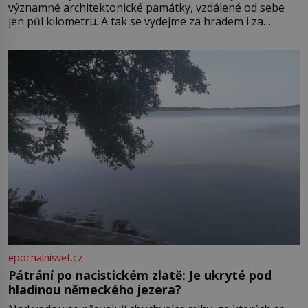
významné architektonické památky, vzdálené od sebe
jen půl kilometru. A tak se vydejme za hradem i za
zámkem do krásné jihomoravské krajiny. Trhová osada
Boskovice na okraji Drahanské vrchoviny vznikla někdy
ve13. století, a už v roce 1313 kronikáři zaznamenali
epochalnisvet.cz
Pátrání po nacistickém zlatě: Je ukryté pod
hladinou německého jezera?