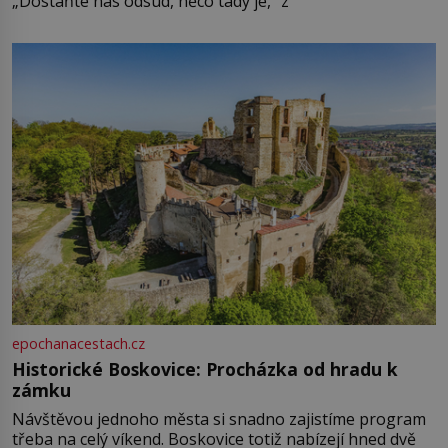
„Dostaňte nás odsud, něco tady je,“ z
epochanacestach.cz
Historické Boskovice: Procházka od hradu k
zámku
Návštěvou jednoho města si snadno zajistíme program
třeba na celý víkend. Boskovice totiž nabízejí hned dvě