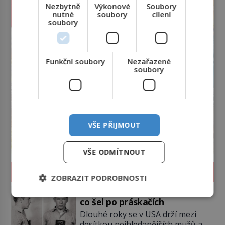
Nezbytně
Výkonové
Soubory
nutné
soubory
cílení
soubory
Funkční soubory
Nezařazené
soubory
VŠE PŘIJMOUT
VŠE ODMÍTNOUT
SVĚT ZLOČINU
ZOBRAZIT PODROBNOSTI
James Whitey Bulger: Práskač,
co šel po práskačích
Dlouhé roky se v USA drží mezi
desítkou nejhledanějších mužů a