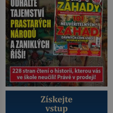
nadiktuje adresu „jeho kamaráda“.
Strážníci ho dopraví zpět do
udaného bytu. Oním „kamarádem“
je ovšem jeden z nejslavnějších
vrahů, Jeffrey Dahmer (1960–1994).
Je 27. května 1991. […]