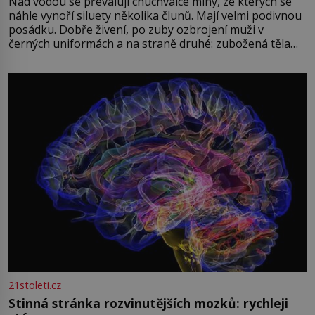
Nad vodou se převalují chuchvalce mlhy, ze kterých se
náhle vynoří siluety několika člunů. Mají velmi podivnou
posádku. Dobře živení, po zuby ozbrojení muži v
černých uniformách a na straně druhé: zubožená těla
oblečená v chatrných vězeňských hadrech. Co tato
přízračná scéna znamená? Je jaro roku 1945, druhá
světová válka se chýlí ke konci. Jezero Stolpsee
21stoleti.cz
Stinná stránka rozvinutějších mozků: rychleji