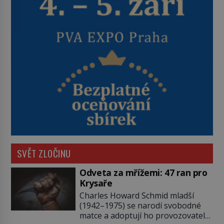
SVĚT ZLOČINU
Odveta za mřížemi: 47 ran pro
Krysaře
Charles Howard Schmid mladší
(1942–1975) se narodí svobodné
matce a adoptují ho provozovatelé