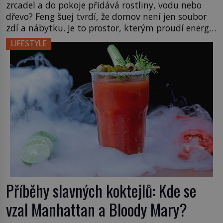
zrcadel a do pokoje přidává rostliny, vodu nebo
dřevo? Feng šuej tvrdí, že domov není jen soubor
zdí a nábytku. Je to prostor, kterým proudí energie
čchi a jeho uspořádání může ovlivňovat, jak se v
LIFESTYLE
něm člověk cítí. Feng šuej má kořeny ve staré Číně
a jeho historie […]
Příběhy slavných koktejlů: Kde se
vzal Manhattan a Bloody Mary?