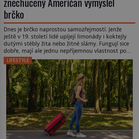
znechucený Američan vymyslel
brčko
Dnes je brčko naprostou samozřejmostí. Jenže
ještě v 19. století lidé upíjejí limonády i koktejly
dutými stébly žita nebo žitné slámy. Fungují sice
dobře, mají ale jednu nepříjemnou vlastnost po
chvíli se rozmáčejí a nápoji dodávají travnatou
LIFESTYLE
příchuť. Právě tahle drobná nepříjemnost přivede
amerického výrobce cigaretových náustků k
nápadu, který změní způsob pití po celém […]