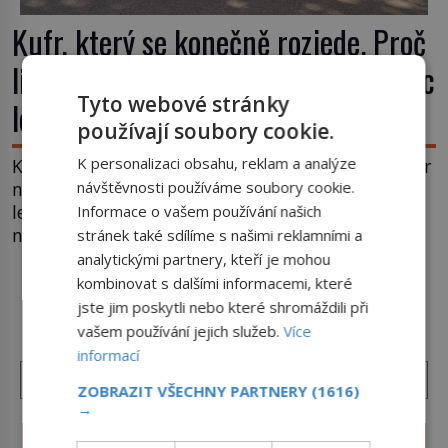
Kufr, který se konečně rozjede. Proč
lidé čekají na kolečka téměř pět tisíc
Tyto webové stránky
let?
používají soubory cookie.
K personalizaci obsahu, reklam a analýze
Kolo patří k nejstarším vynálezům lidstva, ale kufr
na kolečkách se objevuje až ve 20. století. Po tisíce
návštěvnosti používáme soubory cookie.
let lidé vláčejí těžká zavazadla v rukou, na zádech
Informace o vašem používání našich
nebo je nakládají na povozy. Stačí přitom jediný
stránek také sdílíme s našimi reklamními a
nápad, připevnit ke kufru kolečka. Jenže právě ten
analytickými partnery, kteří je mohou
nikdo dlouho nedostane. Až jednou se na letišti
kombinovat s dalšími informacemi, které
DALŠÍ ČLÁNKY Z RUBRIKY ›
ozve věta, která změní […]
jste jim poskytli nebo které shromáždili při
vašem používání jejich služeb.
Více
informací
ZOBRAZIT VŠECHNY PARTNERY
(1616)
→