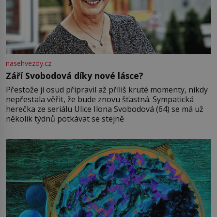
nasehvezdy.cz
Září Svobodová díky nové lásce?
Přestože jí osud připravil až příliš kruté momenty, nikdy
nepřestala věřit, že bude znovu šťastná. Sympatická
herečka ze seriálu Ulice Ilona Svobodová (64) se má už
několik týdnů potkávat se stejně