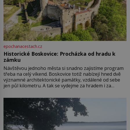
epochanacestach.cz
Historické Boskovice: Procházka od hradu k
zámku
Návštěvou jednoho města si snadno zajistíme program
třeba na celý víkend. Boskovice totiž nabízejí hned dvě
významné architektonické památky, vzdálené od sebe
jen půl kilometru. A tak se vydejme za hradem i za
zámkem do krásné jihomoravské krajiny. Trhová osada
Boskovice na okraji Drahanské vrchoviny vznikla někdy
ve13. století, a už v roce 1313 kronikáři zaznamenali