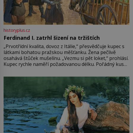
historyplus.cz
Ferdinand I. zatrhl šizení na tržištích
„Prvotřídní kvalita, dovoz z Itálie,“ přesvědčuje kupec s
látkami bohatou pražskou měšťanku. Žena pečlivě
osahává štůček mušelínu. „Vezmu si pět loket,“ prohlásí.
Kupec rychle naměří požadovanou délku. Pořádný kus
mu přitom zůstane za prsty… „Na šaty ho bude málo,
milostpaní. Stačí jenom na sukni,“ zhodnotí švadlena
množství růžového mušelínu. „Ošidili vás, podívejte.“
Vezme do ruky dřevěnou