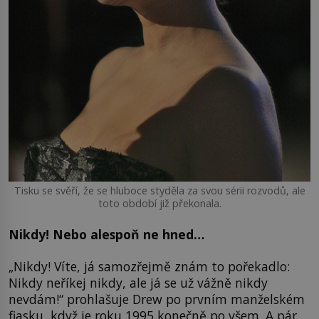
Tisku se svěří, že se hluboce styděla za svou sérii rozvodů, ale
toto období již překonala.
Nikdy! Nebo alespoň ne hned…
„Nikdy! Víte, já samozřejmě znám to pořekadlo:
Nikdy neříkej nikdy, ale já se už vážně nikdy
nevdám!“ prohlašuje Drew po prvním manželském
fiasku, když je roku 1995 konečně po všem. A pár