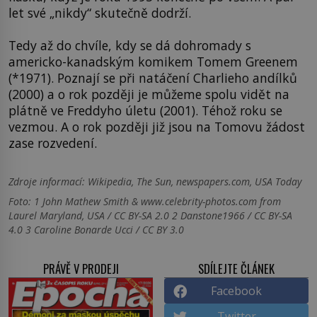
let své „nikdy“ skutečně dodrží.
Tedy až do chvíle, kdy se dá dohromady s
americko-kanadským komikem Tomem Greenem
(*1971). Poznají se při natáčení Charlieho andílků
(2000) a o rok později je můžeme spolu vidět na
plátně ve Freddyho úletu (2001). Téhož roku se
vezmou. A o rok později již jsou na Tomovu žádost
zase rozvedení.
Zdroje informací:
Wikipedia, The Sun, newspapers.com, USA Today
Foto: 1 John Mathew Smith & www.celebrity-photos.com from
Laurel Maryland, USA / CC BY-SA 2.0 2 Danstone1966 / CC BY-SA
4.0 3 Caroline Bonarde Ucci / CC BY 3.0
PRÁVĚ V PRODEJI
SDÍLEJTE ČLÁNEK
Facebook
Twitter