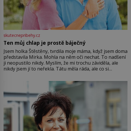
skutecnepribehy.cz
Ten můj chlap je prostě báječný
Jsem holka Štěstěny, tvrdila moje máma, když jsem doma
představila Mirka. Mohla na něm oči nechat. To nadšení
ji neopustilo nikdy. Myslím, že mi trochu záviděla, ale
nikdy jsem jí to neřekla. Tátu měla ráda, ale co si
pamatuji, tak jsme s Mirkem byli zamilovaní mnohem víc.
Jsme spolu moc rádi Tehdy byla jiná doba, když