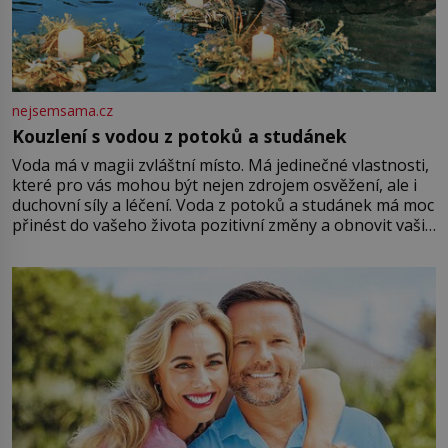
nejsemsama.cz
Kouzlení s vodou z potoků a studánek
Voda má v magii zvláštní místo. Má jedinečné vlastnosti,
které pro vás mohou být nejen zdrojem osvěžení, ale i
duchovní síly a léčení. Voda z potoků a studánek má moc
přinést do vašeho života pozitivní změny a obnovit vaši
energii. Využitím těchto přírodních zdrojů v magii
můžete obohatit své rituály a přinést do svého života
větší harmonii a klid. Je důležité