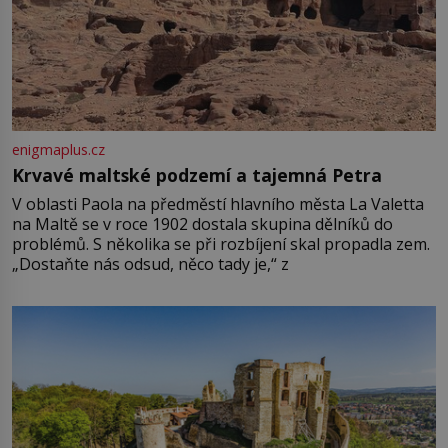
enigmaplus.cz
Krvavé maltské podzemí a tajemná Petra
V oblasti Paola na předměstí hlavního města La Valetta
na Maltě se v roce 1902 dostala skupina dělníků do
problémů. S několika se při rozbíjení skal propadla zem.
„Dostaňte nás odsud, něco tady je,“ z