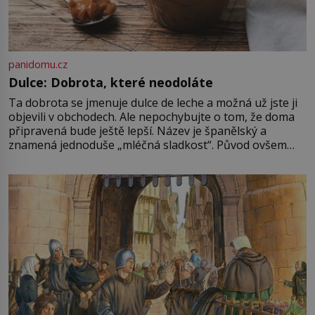
panidomu.cz
Dulce: Dobrota, které neodoláte
Ta dobrota se jmenuje dulce de leche a možná už jste ji
objevili v obchodech. Ale nepochybujte o tom, že doma
připravená bude ještě lepší. Název je španělský a
znamená jednoduše „mléčná sladkost“. Původ ovšem
není úplně jednoznačný, o autorství této receptury se
pře hned několik latinskoamerických zemí a k tomu
Francie, kde se traduje,