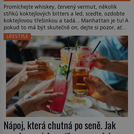
Promíchejte whiskey, červený vermut, několik
střiků koktejlových bitters a led, sceďte, ozdobte
koktejlovou třešinkou a tadá… Manhattan je tu! A
pokud to má být skutečně on, dejte si pozor, ať
místo klasické americké rye whiskey či klidně
LIFESTYLE
bourbonu nepoužijete skotskou whisku. Co se
stane? Inu, koktejl bude stále skvělý, ale už to
nebude Manhattan ale […]
Nápoj, která chutná po seně. Jak