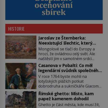
HISTORIE
Jaroslav ze Šternberka:
Neexistující šlechtic, který
z Moravy vyžene Mongoly
Mongolové se tlačí do Evropy a
hrozí, že ovládnou celý svět. Ale
naštěstí jim v samotném srdci
Evropy stojí v cestě malé, ale silné
Casanova v Pobaltí: Co měl
království, které dokáže
legendární svůdník společného
dobyvatelské hordy zastavit. Co
se svobodnými zednáři?
V roce 1764 byste mohli na
nedokáže žádná z asijských říší, co
lotyšských plážích potkat
nedokážou Němci – to dokáže
dobrodruha a sukničkáře Giacoma
český král. Nebo že by ne?
Casanovu. Jeho cesta k Baltskému
Mongolové od roku 1223 postupují
Římské ghetto: Místo, kam
moři však nebyla turistickým
podél Kaspického a Azovského
papež kamenem dohodil
výletem, ale ryze pracovní cestou
moře, […]
Ghetto je část města, kde musí žít,
se zištnými úmysly. Jaký cíl