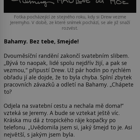
Fotka pocházející ze stejného roku, kdy si Drew vezme
Jeremyho. V době, ze které snímek pochází, se ale již snaží
rozvést.
Bahamy. Bez tebe, šmejde!
Dvouměsíční randění zakončí svatebním slibem.
„Bývá to naopak, lidé spolu nejdřív žijí, a pak se
vezmou,“ připustí Drew. Už pár hodin po rychlém
obřadu jí ale dojde, že to byla chyba. Splní zbytek
pracovních závazků a odletí na Bahamy. „Chápete
to?
Odjela na svatební cestu a nechala mě doma!“
vzteká se Jeremy. A bude se vztekat ještě víc.
Kráska mu dá z tropického ráje kopačky po
telefonu. „Uvědomila jsem si, jaký šmejd to je. Asi
největší, s jakým jsem byla.