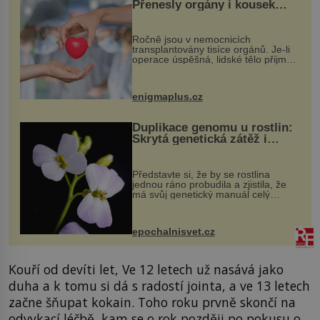
Přenesly orgány i kousek
osobnosti dárce?
Ročně jsou v nemocnicích
transplantovány tisíce orgánů. Je-li
operace úspěšná, lidské tělo přijme
darovaný orgán za své a pacient
může vést plnohodnotný život. Ale co
když při transplantaci nepřijímám...
enigmaplus.cz
Duplikace genomu u rostlin:
Skrytá genetická zátěž i
evoluční výhoda
Představte si, že by se rostlina
jednou ráno probudila a zjistila, že
má svůj genetický manuál celý
dvakrát. Přesně to se občas v
přírodě stane – a podle nového
výzkumu to může být pro druhy
epochalnisvet.cz
vstupenka...
Kouří od devíti let, Ve 12 letech už nasává jako
duha a k tomu si dá s radostí jointa, a ve 13 letech
začne šňupat kokain. Toho roku prvně skončí na
odvykací léčbě, kam se o rok později po pokusu o