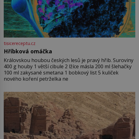
tisicereceptu.cz
Hříbková omáčka
Královskou houbou českých lesů je pravý hřib. Suroviny
400 g houby 1 větší cibule 2 lžíce másla 200 ml šlehačky
100 ml zakysané smetana 1 bobkový list 5 kuliček
nového koření petrželka ne