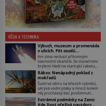
VĚDA A TECHNIKA
Výbuch, muzeum a promenáda
v ulicích. Pět osudů
nejslavnějších raketoplánů
Ani zima nezkazí přítomným
slavnostní okamžik. Se slunečními
brýlemi hledí na startující raketu,
která má do vesmíru vynést kromě
Rákos: Nenápadný poklad z
posádky také obyčejnou učitelku.
mokřadů
Po několika sekundách všem
Šumí ve větru na březích rybníků,
ztuhnou úsměvy, stroj totiž
ukrývá vodní ptáky a mnozí kolem
exploduje. Jejich konstrukce není
něj procházejí bez povšimnutí.
z levného kraje, daňové poplatníky
Přesto právě rákos pomáhal stavět
stojí miliardy dolarů. Na druhou
Extrémní podmínky na Zemi:
domy, vyrábět lodě, zapisovat první
stranu zvládnou jen představitelné
Kde život přežívá navzdory