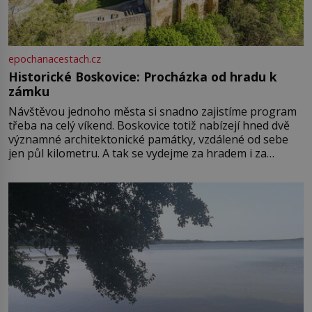
epochanacestach.cz
Historické Boskovice: Procházka od hradu k
zámku
Návštěvou jednoho města si snadno zajistíme program
třeba na celý víkend. Boskovice totiž nabízejí hned dvě
významné architektonické památky, vzdálené od sebe
jen půl kilometru. A tak se vydejme za hradem i za
zámkem do krásné jihomoravské krajiny. Trhová osada
Boskovice na okraji Drahanské vrchoviny vznikla někdy
ve13. století, a už v roce 1313 kronikáři zaznamenali