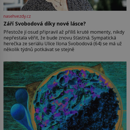
nasehvezdy.cz
Září Svobodová díky nové lásce?
Přestože jí osud připravil až příliš kruté momenty, nikdy
nepřestala věřit, že bude znovu šťastná. Sympatická
herečka ze seriálu Ulice Ilona Svobodová (64) se má už
několik týdnů potkávat se stejně