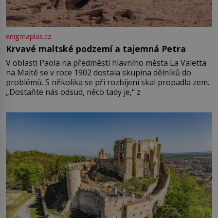
enigmaplus.cz
Krvavé maltské podzemí a tajemná Petra
V oblasti Paola na předměstí hlavního města La Valetta
na Maltě se v roce 1902 dostala skupina dělníků do
problémů. S několika se při rozbíjení skal propadla zem.
„Dostaňte nás odsud, něco tady je,“ z