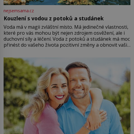
nejsemsama.cz
Kouzlení s vodou z potoků a studánek
Voda má v magii zvláštní místo. Má jedinečné vlastnosti,
které pro vás mohou být nejen zdrojem osvěžení, ale i
duchovní síly a léčení. Voda z potoků a studánek má moc
přinést do vašeho života pozitivní změny a obnovit vaši
energii. Využitím těchto přírodních zdrojů v magii
můžete obohatit své rituály a přinést do svého života
větší harmonii a klid. Je důležité