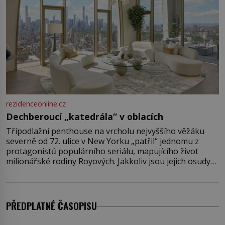
rezidenceonline.cz
Dechberoucí „katedrála“ v oblacích
Třípodlažní penthouse na vrcholu nejvyššího věžáku
severně od 72. ulice v New Yorku „patřil“ jednomu z
protagonistů populárního seriálu, mapujícího život
milionářské rodiny Royových. Jakkoliv jsou jejich osudy
fiktivní, nemovitosti, v nichž „žijí“, jsou velmi reálné.
Ohromující luxusní byt s pěti ložnicemi, čtyřmi
koupelnami a výhledem na Husdon Yards je přitom
jenom jednou z nemovitostí
PŘEDPLATNÉ ČASOPISU