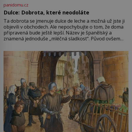
panidomu.cz
Dulce: Dobrota, které neodoláte
Ta dobrota se jmenuje dulce de leche a možná už jste ji
objevili v obchodech. Ale nepochybujte o tom, že doma
připravená bude ještě lepší. Název je španělský a
znamená jednoduše „mléčná sladkost“. Původ ovšem
není úplně jednoznačný, o autorství této receptury se
pře hned několik latinskoamerických zemí a k tomu
Francie, kde se traduje,