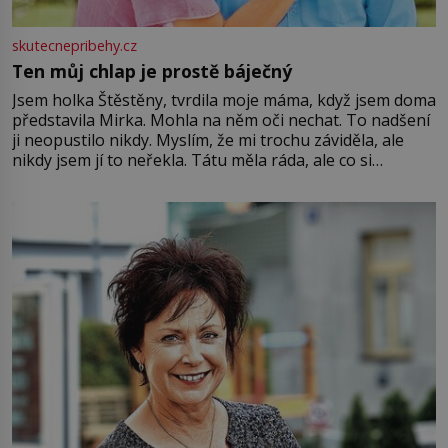
skutecnepribehy.cz
Ten můj chlap je prostě báječný
Jsem holka Štěstěny, tvrdila moje máma, když jsem doma
představila Mirka. Mohla na něm oči nechat. To nadšení
ji neopustilo nikdy. Myslím, že mi trochu záviděla, ale
nikdy jsem jí to neřekla. Tátu měla ráda, ale co si
pamatuji, tak jsme s Mirkem byli zamilovaní mnohem víc.
Jsme spolu moc rádi Tehdy byla jiná doba, když