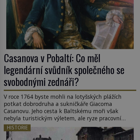
Casanova v Pobaltí: Co měl
legendární svůdník společného se
svobodnými zednáři?
V roce 1764 byste mohli na lotyšských plážích
potkat dobrodruha a sukničkáře Giacoma
Casanovu. Jeho cesta k Baltskému moři však
nebyla turistickým výletem, ale ryze pracovní
cestou se zištnými úmysly. Jaký cíl Casanova
HISTORIE
sledoval, když se například procházel uličkami
lotyšské Rigy? Casanova v Pobaltí kontaktoval