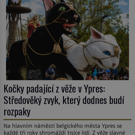
ghetto založené v roce 1555. Pokud jde o vztah
k Židům, nemá se Řím čím chlubit. […]
Kočky padající z věže v Ypres:
Středověký zvyk, který dodnes budí
rozpaky
Na hlavním náměstí belgického města Ypres se
každé tři roky shromáždí tisíce lidí. Z věže slavné