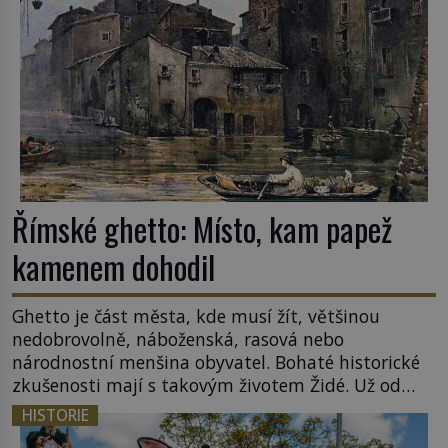
tamní zednářské lóže. Nebyl v této oblasti žádným
nováčkem, protože do zednářské […]
Římské ghetto: Místo, kam papež
kamenem dohodil
Ghetto je část města, kde musí žít, většinou
nedobrovolně, náboženská, rasová nebo
národnostní menšina obyvatel. Bohaté historické
zkušenosti mají s takovým životem Židé. Už od
středověku jsou totiž v každou chvíli nuceni v
HISTORIE
nějakém žít. Mezi ty nejslavnější patří i římské