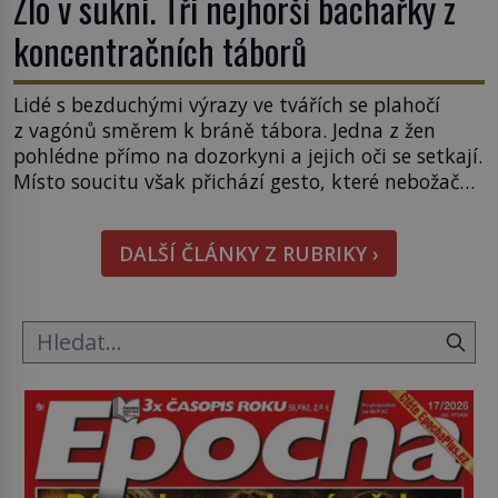
Zlo v sukni. Tři nejhorší bachařky z
koncentračních táborů
Lidé s bezduchými výrazy ve tvářích se plahočí
z vagónů směrem k bráně tábora. Jedna z žen
pohlédne přímo na dozorkyni a jejich oči se setkají.
Místo soucitu však přichází gesto, které nebožačku
posílá rovnou do plynové komory. Jména jako
Rudolf Höss (1901–1947), Josef Mengele (1911–
DALŠÍ ČLÁNKY Z RUBRIKY ›
1979) či Heinrich Himmler (1900–1945) zná každý,
o koho se historie jen otřela. Jenže […]