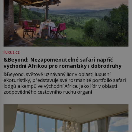
iluxus.cz
&Beyond: Nezapomenutelné safari napříč
východní Afrikou pro romantiky i dobrodruhy
&Beyond, světově uznávaný lídr v oblasti luxusní
ekoturistiky, představuje své rozmanité portfolio safari
lodgů a kempů ve východní Africe. Jako lídr v oblasti
zodpovědného cestovního ruchu organi