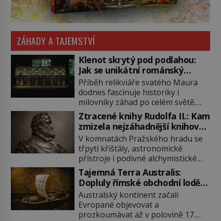
ZÁHADY A TAJEMSTVÍ
Klenot skrytý pod podlahou:
Jak se unikátní románský
poklad dostal do zapadlého
Příběh relikviáře svatého Maura
Bečova?
dodnes fascinuje historiky i
milovníky záhad po celém světě.
Tato románská zlatnická památka
Ztracené knihy Rudolfa II.: Kam
ze 13. století je po českých
zmizela nejzáhadnější knihovna
korunovačních klenotech druhým
Evropy?
V komnatách Pražského hradu se
nejcennějším movitým majetkem v
třpytí křišťály, astronomické
České republice. Přestože byl
přístroje i podivné alchymistické
klenot v roce 1985 po dramatickém
rukopisy. Císař Rudolf II.
pátrání kriminalistů úspěšně
Tajemná Terra Australis:
shromažďuje vše, co souvisí s
nalezen, jeho minulost stále
Dopluly římské obchodní lodě
tajemstvím přírody, hvězd i
obestírá hustá mlha. Otázky, jak
až do Austrálie?
Australský kontinent začali
lidského poznání. Jenže po jeho
přesně se tato […]
Evropané objevovat a
smrti se jeho slavné sbírky začínají
prozkoumávat až v polovině 17.
rozpadat a část z nich mizí navždy.