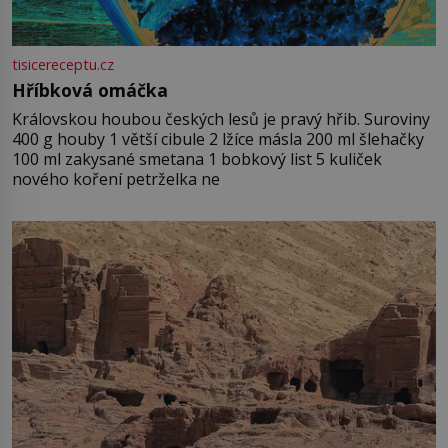
tisicereceptu.cz
Hříbková omáčka
Královskou houbou českých lesů je pravý hřib. Suroviny
400 g houby 1 větší cibule 2 lžíce másla 200 ml šlehačky
100 ml zakysané smetana 1 bobkový list 5 kuliček
nového koření petrželka ne