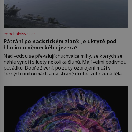
epochalnisvet.cz
Pátrání po nacistickém zlatě: Je ukryté pod
hladinou německého jezera?
Nad vodou se převalují chuchvalce mlhy, ze kterých se
náhle vynoří siluety několika člunů. Mají velmi podivnou
posádku. Dobře živení, po zuby ozbrojení muži v
černých uniformách a na straně druhé: zubožená těla
oblečená v chatrných vězeňských hadrech. Co tato
přízračná scéna znamená? Je jaro roku 1945, druhá
světová válka se chýlí ke konci. Jezero Stolpsee