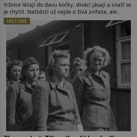
tržnice létají do davu kočky, diváci jásají a snaží se
je chytit. Naštěstí už nejde o živá zvířata, ale
jenom o plyšové suvenýry. Kdysi to ale bylo jinak.
HISTORIE
Tato veselá podívaná připomíná jeden z
nejpodivnějších a zároveň nejkrutějších zvyků […]