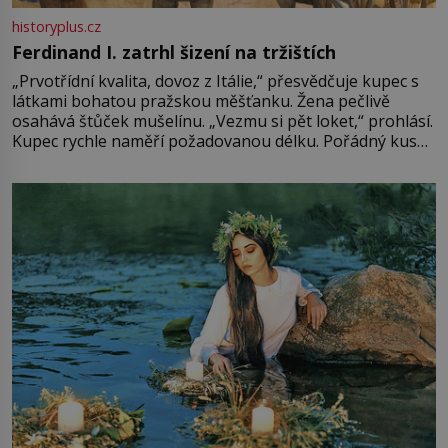
historyplus.cz
Ferdinand I. zatrhl šizení na tržištích
„Prvotřídní kvalita, dovoz z Itálie,“ přesvědčuje kupec s
látkami bohatou pražskou měšťanku. Žena pečlivě
osahává štůček mušelínu. „Vezmu si pět loket,“ prohlásí.
Kupec rychle naměří požadovanou délku. Pořádný kus
mu přitom zůstane za prsty… „Na šaty ho bude málo,
milostpaní. Stačí jenom na sukni,“ zhodnotí švadlena
množství růžového mušelínu. „Ošidili vás, podívejte.“
Vezme do ruky dřevěnou