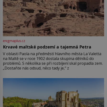
enigmaplus.cz
Krvavé maltské podzemí a tajemná Petra
V oblasti Paola na předměstí hlavního města La Valetta
na Maltě se v roce 1902 dostala skupina dělníků do
problémů. S několika se při rozbíjení skal propadla zem.
„Dostaňte nás odsud, něco tady je,“ z