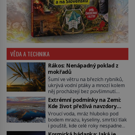
VĚDA A TECHNIKA
Rákos: Nenápadný poklad z
mokřadů
Šumí ve větru na březích rybníků,
ukrývá vodní ptáky a mnozí kolem
něj procházejí bez povšimnutí.
Přesto právě rákos pomáhal stavět
Extrémní podmínky na Zemi:
domy, vyrábět lodě, zapisovat první
Kde život přežívá navzdory
texty a inspiroval řadu pověstí.
všemu
Vroucí voda, mráz hluboko pod
Tato skromná, ale užitečná
bodem mrazu, kyseliny, smrtící tlak
rostlina provází člověka už tisíce
i pouště, kde celé roky nespadne
let. Většina lidí vnímá rákos jen jako
jediná kapka deště. Na první
obyčejnou kulisu letního koupání.
Kosmická hádanka: Jaká je