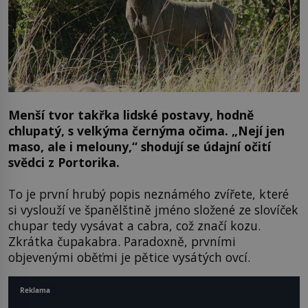
Menší tvor takřka lidské postavy, hodně
chlupatý, s velkýma černýma očima. „Nejí jen
maso, ale i melouny,“ shodují se údajní očití
svědci z Portorika.
To je první hrubý popis neznámého zvířete, které
si vyslouží ve španělštině jméno složené ze slovíček
chupar tedy vysávat a cabra, což značí kozu.
Zkrátka čupakabra. Paradoxně, prvními
objevenými oběťmi je pětice vysátých ovcí.
Reklama