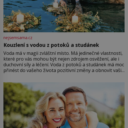
nejsemsama.cz
Kouzlení s vodou z potoků a studánek
Voda má v magii zvláštní místo. Má jedinečné vlastnosti,
které pro vás mohou být nejen zdrojem osvěžení, ale i
duchovní síly a léčení. Voda z potoků a studánek má moc
přinést do vašeho života pozitivní změny a obnovit vaši
energii. Využitím těchto přírodních zdrojů v magii
můžete obohatit své rituály a přinést do svého života
větší harmonii a klid. Je důležité