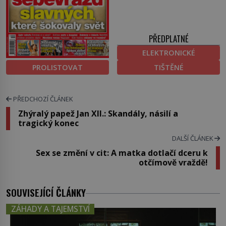
PŘEDPLATNÉ
ELEKTRONICKÉ
PROLISTOVAT
TIŠTĚNÉ
PŘEDCHOZÍ ČLÁNEK
Zhýralý papež Jan XII.: Skandály, násilí a
tragický konec
DALŠÍ ČLÁNEK
Sex se změní v cit: A matka dotlačí dceru k
otčímově vraždě!
SOUVISEJÍCÍ ČLÁNKY
ZÁHADY A TAJEMSTVÍ