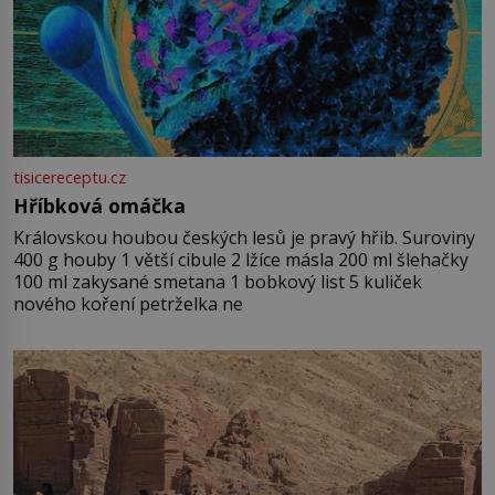
tisicereceptu.cz
Hříbková omáčka
Královskou houbou českých lesů je pravý hřib. Suroviny
400 g houby 1 větší cibule 2 lžíce másla 200 ml šlehačky
100 ml zakysané smetana 1 bobkový list 5 kuliček
nového koření petrželka ne