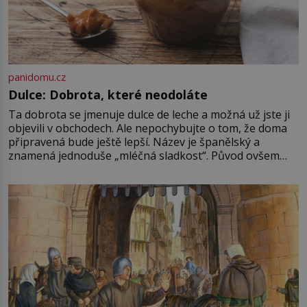
panidomu.cz
Dulce: Dobrota, které neodoláte
Ta dobrota se jmenuje dulce de leche a možná už jste ji
objevili v obchodech. Ale nepochybujte o tom, že doma
připravená bude ještě lepší. Název je španělský a
znamená jednoduše „mléčná sladkost“. Původ ovšem
není úplně jednoznačný, o autorství této receptury se
pře hned několik latinskoamerických zemí a k tomu
Francie, kde se traduje,