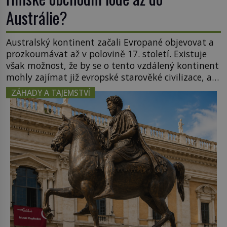
Austrálie?
Australský kontinent začali Evropané objevovat a
prozkoumávat až v polovině 17. století. Existuje
však možnost, že by se o tento vzdálený kontinent
mohly zajímat již evropské starověké civilizace, a
to o 15 století dříve? Již od starověku kartografové
ZÁHADY A TAJEMSTVÍ
zakreslovali do map záhadný kontinent Terra
Australis – Jižní zemi. Proč? Do jisté míry to byl
smysl pro […]