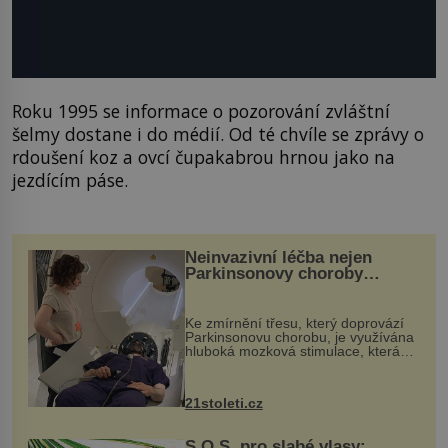
Roku 1995 se informace o pozorování zvláštní
šelmy dostane i do médií. Od té chvíle se zprávy o
rdoušení koz a ovcí čupakabrou hrnou jako na
jezdícím páse.
Neinvazivní léčba nejen
Parkinsonovy choroby
pomocí ultrazvukové
„helmy“
Ke zmírnění třesu, který doprovází
Parkinsonovu chorobu, je využívána
hluboká mozková stimulace, která
však vyžaduje vysoce invazivní
zákrok. Ultrazvuk zase není vhodný
k dostatečně přesnému zacílení ...
21stoleti.cz
S.O.S. pro slabé vlasy: