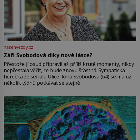
nasehvezdy.cz
Září Svobodová díky nové lásce?
Přestože jí osud připravil až příliš kruté momenty, nikdy
nepřestala věřit, že bude znovu šťastná. Sympatická
herečka ze seriálu Ulice Ilona Svobodová (64) se má už
několik týdnů potkávat se stejně