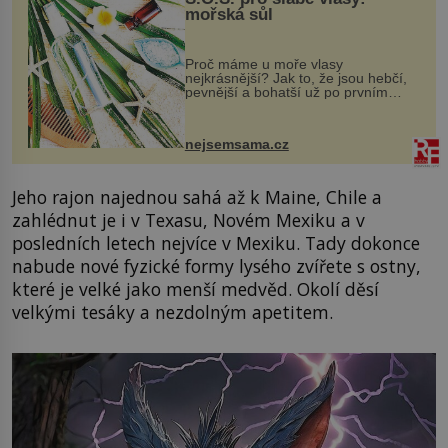
mořská sůl
Proč máme u moře vlasy
nejkrásnější? Jak to, že jsou hebčí,
pevnější a bohatší už po prvním
vykoupání? Protože sůl obsažená v
mořské vodě má blahodárný vliv.
Nejen na tělo a pokožku, ale i na
nejsemsama.cz
vlasy. ...
Jeho rajon najednou sahá až k Maine, Chile a
zahlédnut je i v Texasu, Novém Mexiku a v
posledních letech nejvíce v Mexiku. Tady dokonce
nabude nové fyzické formy lysého zvířete s ostny,
které je velké jako menší medvěd. Okolí děsí
velkými tesáky a nezdolným apetitem.