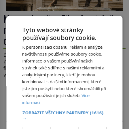
Marcus Aurelius: Filozof na trůně,
nebo unavený vládce závislý na
Tyto webové stránky
používají soubory cookie.
opiu?
K personalizaci obsahu, reklam a analýze
návštěvnosti používáme soubory cookie.
Dějiny si římského císaře Marca Aurelia (121–180)
pamatují jako moudrého vládce s vášní pro
Informace o vašem používání našich
filozofii, byť musíme tuto moudrost vnímat
stránek také sdílíme s našimi reklamními a
v kontextu jeho postavení i doby, ve které žil.
analytickými partnery, kteří je mohou
Máme však nyní rozbít tuto obecně přijímanou
kombinovat s dalšími informacemi, které
pravdu na padrť a prohlásit, že to byl jen životem
jste jim poskytli nebo které shromáždili při
DALŠÍ ČLÁNKY Z RUBRIKY ›
unavený a drogou ovládaný muž? Marcus Aurelius
vašem používání jejich služeb.
Více
byl zastáncem stoicismu, učení, […]
informací
ZOBRAZIT VŠECHNY PARTNERY
(1616)
→