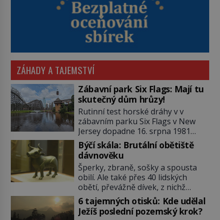
ZÁHADY A TAJEMSTVÍ
Zábavní park Six Flags: Mají tu
skutečný dům hrůzy!
Rutinní test horské dráhy v v
zábavním parku Six Flags v New
Jersey dopadne 16. srpna 1981
katastrofou. 20letý technik Scott
Býčí skála: Brutální obětiště
Tyler se zřítí na zem! Zranění jsou
dávnověku
neslučitelná se životem. „Nepoužil
Šperky, zbraně, sošky a spousta
bezpečnostní zábranu,“ osvětlí
obilí. Ale také přes 40 lidských
smrtelnou nehodu tiskový mluvčí
obětí, převážně dívek, z nichž
parku a vyšetřovatelé mu dávají za
některým rozetnou hlavu a
pravdu: „Atrakce je v pořádku.“ A
6 tajemných otisků: Kde udělal
useknou končetiny. To je slavný
pak přijde srpen roku […]
Ježíš poslední pozemský krok?
halštatský pohřeb. V Evropě