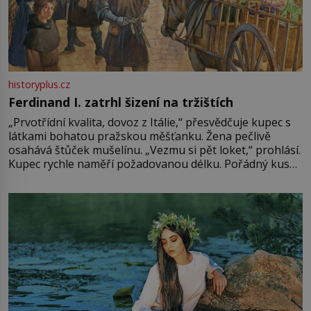
historyplus.cz
Ferdinand I. zatrhl šizení na tržištích
„Prvotřídní kvalita, dovoz z Itálie,“ přesvědčuje kupec s
látkami bohatou pražskou měšťanku. Žena pečlivě
osahává štůček mušelínu. „Vezmu si pět loket,“ prohlásí.
Kupec rychle naměří požadovanou délku. Pořádný kus
mu přitom zůstane za prsty… „Na šaty ho bude málo,
milostpaní. Stačí jenom na sukni,“ zhodnotí švadlena
množství růžového mušelínu. „Ošidili vás, podívejte.“
Vezme do ruky dřevěnou