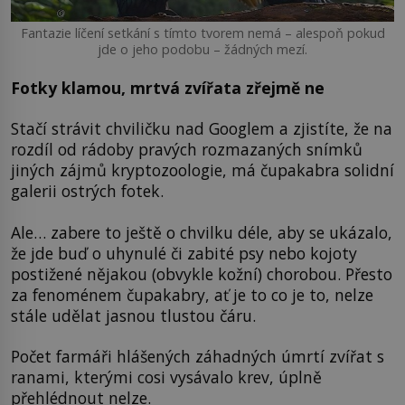
Fantazie líčení setkání s tímto tvorem nemá – alespoň pokud
jde o jeho podobu – žádných mezí.
Fotky klamou, mrtvá zvířata zřejmě ne
Stačí strávit chviličku nad Googlem a zjistíte, že na
rozdíl od rádoby pravých rozmazaných snímků
jiných zájmů kryptozoologie, má čupakabra solidní
galerii ostrých fotek.
Ale… zabere to ještě o chvilku déle, aby se ukázalo,
že jde buď o uhynulé či zabité psy nebo kojoty
postižené nějakou (obvykle kožní) chorobou. Přesto
za fenoménem čupakabry, ať je to co je to, nelze
stále udělat jasnou tlustou čáru.
Počet farmáři hlášených záhadných úmrtí zvířat s
ranami, kterými cosi vysávalo krev, úplně
přehlédnout nelze.