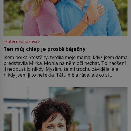
skutecnepribehy.cz
Ten můj chlap je prostě báječný
Jsem holka Štěstěny, tvrdila moje máma, když jsem doma
představila Mirka. Mohla na něm oči nechat. To nadšení
ji neopustilo nikdy. Myslím, že mi trochu záviděla, ale
nikdy jsem jí to neřekla. Tátu měla ráda, ale co si
pamatuji, tak jsme s Mirkem byli zamilovaní mnohem víc.
Jsme spolu moc rádi Tehdy byla jiná doba, když