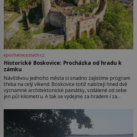
epochanacestach.cz
Historické Boskovice: Procházka od hradu k
zámku
Návštěvou jednoho města si snadno zajistíme program
třeba na celý víkend. Boskovice totiž nabízejí hned dvě
významné architektonické památky, vzdálené od sebe
jen půl kilometru. A tak se vydejme za hradem i za
zámkem do krásné jihomoravské krajiny. Trhová osada
Boskovice na okraji Drahanské vrchoviny vznikla někdy
ve13. století, a už v roce 1313 kronikáři zaznamenali