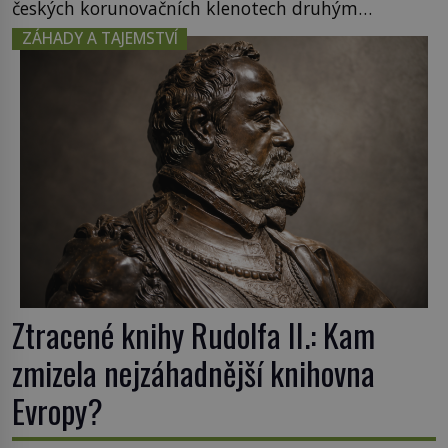
českých korunovačních klenotech druhým
nejcennějším movitým majetkem v České
ZÁHADY A TAJEMSTVÍ
republice. Přestože byl klenot v roce 1985 po
dramatickém pátrání kriminalistů úspěšně
nalezen, jeho minulost stále obestírá hustá mlha.
Otázky, jak přesně se tato […]
Ztracené knihy Rudolfa II.: Kam
zmizela nejzáhadnější knihovna
Evropy?