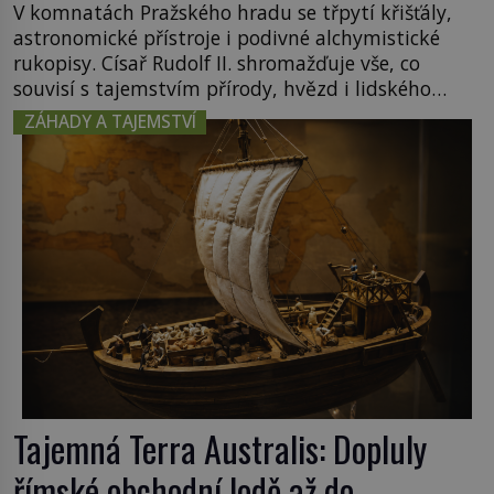
V komnatách Pražského hradu se třpytí křišťály,
astronomické přístroje i podivné alchymistické
rukopisy. Císař Rudolf II. shromažďuje vše, co
souvisí s tajemstvím přírody, hvězd i lidského
poznání. Jenže po jeho smrti se jeho slavné sbírky
ZÁHADY A TAJEMSTVÍ
začínají rozpadat a část z nich mizí navždy. Kdo
odnesl nejvzácnější knihy? A existují ještě někde
zapomenuté rukopisy, které nikdo […]
Tajemná Terra Australis: Dopluly
římské obchodní lodě až do