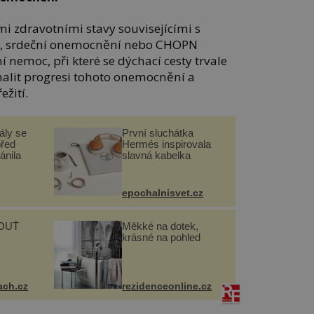
kými zdravotními stavy souvisejícími s
na, srdeční onemocnění nebo CHOPN
í nemoc, při které se dýchací cesty trvale
alit progresi tohoto onemocnění a
ežití.
ály se
První sluchátka
před
Hermés inspirovala
ánila
slavná kabelka
epochalnisvet.cz
OUŤ
Měkké na dotek,
krásné na pohled
ach.cz
rezidenceonline.cz