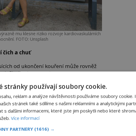
výrazně mu klesne riziko rozvoje kardiovaskulárních
ocnění. FOTO: Unsplash
ší čich a chuť
sících od ukončení kouření může rovněž
huti. Choi to komentuje:
 stránky používají soubory cookie.
í, že ztratili čich a chuť, dokud se jim
přestane kouřit, se po několika letech
bsahu, reklam a analýze návštěvnosti používáme soubory cookie. 
ziko rozvoje kardiovaskulárních
šich stránek také sdílíme s našimi reklamními a analytickými partn
s dalšími informacemi, které jste jim poskytli nebo které shromá
lužeb.
Více informací
dioložka, která pracuje jako vedoucí
é kardiologické asociace, k tomu říká:
CHNY PARTNERY
(1616) →