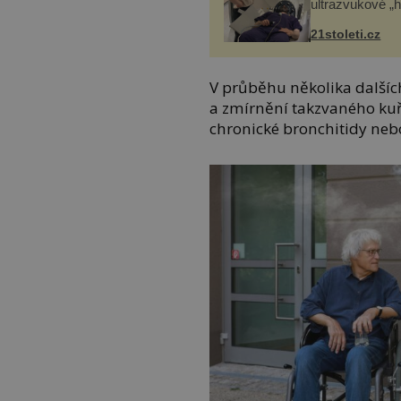
ultrazvukové „
21stoleti.cz
V průběhu několika dalších
a zmírnění takzvaného kuř
chronické bronchitidy nebo