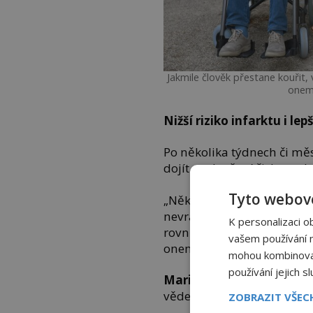
Jakmile člověk přestane kouřit, 
onem
Nižší riziko infarktu i lep
Po několika týdnech či mě
dojít ze zlepšení čichu a c
Tyto webové
„Někdy si lidé ani neuvědom
nevrátí.“ U člověka, který 
K personalizaci o
rovněž dramaticky sníží ri
vašem používání na
onemocnění.
mohou kombinovat 
používání jejich s
Marie Robertsonová
, kar
vědecká pracovnice Americk
ZOBRAZIT VŠE