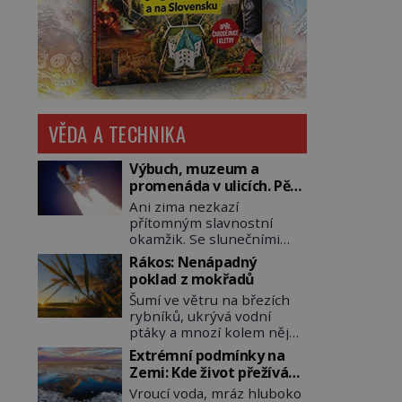
VĚDA A TECHNIKA
Výbuch, muzeum a
promenáda v ulicích. Pět
osudů nejslavnějších
Ani zima nezkazí
raketoplánů
přítomným slavnostní
okamžik. Se slunečními
brýlemi hledí na startující
Rákos: Nenápadný
raketu, která má do
poklad z mokřadů
vesmíru vynést kromě
Šumí ve větru na březích
posádky také obyčejnou
rybníků, ukrývá vodní
učitelku. Po několika
ptáky a mnozí kolem něj
sekundách všem ztuhnou
procházejí bez povšimnutí.
úsměvy, stroj totiž
Extrémní podmínky na
Přesto právě rákos
exploduje. Jejich
Zemi: Kde život přežívá
pomáhal stavět domy,
konstrukce není z levného
navzdory všemu
Vroucí voda, mráz hluboko
vyrábět lodě, zapisovat
kraje, daňové poplatníky