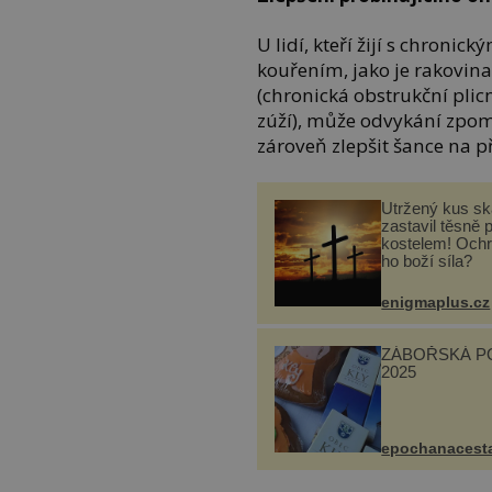
U lidí, kteří žijí s chronic
kouřením, jako je rakovi
(chronická obstrukční plicn
zúží), může odvykání zpom
zároveň zlepšit šance na př
Utržený kus sk
zastavil těsně 
kostelem! Ochr
ho boží síla?
enigmaplus.cz
ZÁBOŘSKÁ P
2025
epochanacest