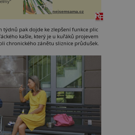
helmy“
nejsemsama.cz
 týdnů pak dojde ke zlepšení funkce plic
áckého kašle, který je u kuřáků projevem
li chronického zánětu sliznice průdušek.