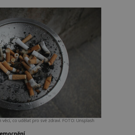
h věcí, co udělat pro své zdraví. FOTO: Unsplash
onemocnění