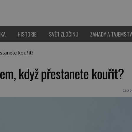
IKA
HISTORIE
SVĚT ZLOČINU
ZÁHADY A TAJEMSTV
stanete kouřit?
lem, když přestanete kouřit?
24.2.2