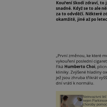
Kouření škodí zdraví, to j
snadné. Když se to ale ně
za to odvděčí. Některé z
okamžitě, jiné až po letec
„První změnou, ke které m
vykouření poslední cigarety
říká
Humberto Choi
, plic
kliniky. Zvýšené hladiny o
jež jsou zhruba třikrát vy
dní vrátí k normálu.
Neinvazivní lé
nejen Parkinso
choroby pomoc