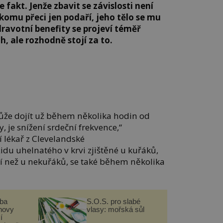
e fakt. Jenže zbavit se závislosti není
komu přeci jen podaří, jeho tělo se mu
dravotní benefity se projeví téměř
h, ale rozhodně stojí za to.
ůže dojít už během několika hodin od
, je snížení srdeční frekvence,“
ní lékař z Clevelandské
xidu uhelnatého v krvi zjištěné u kuřáků,
šší než u nekuřáků, se také během několika
čba
S.O.S. pro slabé
novy
vlasy: mořská sůl
í