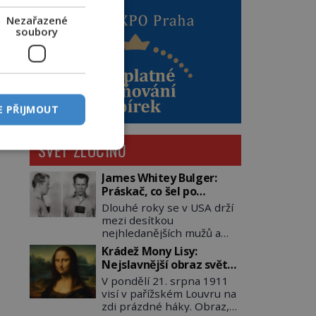
Nezařazené
soubory
E PŘIJMOUT
SVĚT ZLOČINU
James Whitey Bulger:
Práskač, co šel po
práskačích
Dlouhé roky se v USA drží
mezi desítkou
nejhledanějších mužů a
dopracuje to až na číslo
Krádež Mony Lisy:
dvě – hned po Usámovi bin
Nejslavnější obraz světa
Ládinovi (1957–2011). To je
zůstane dva roky
V pondělí 21. srpna 1911
James „Whitey“ Bulger
nezvěstný
visí v pařížském Louvru na
(1929–2018) viněný ze
zdi prázdné háky. Obraz,
spoluúčasti na 19