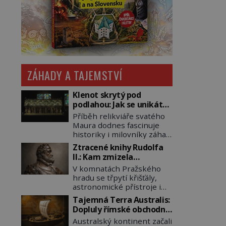
ZÁHADY A TAJEMSTVÍ
Klenot skrytý pod
podlahou: Jak se unikátní
románský poklad dostal
Příběh relikviáře svatého
do zapadlého Bečova?
Maura dodnes fascinuje
historiky i milovníky záhad
po celém světě. Tato
Ztracené knihy Rudolfa
románská zlatnická
II.: Kam zmizela
památka ze 13. století je
nejzáhadnější knihovna
V komnatách Pražského
po českých korunovačních
Evropy?
hradu se třpytí křišťály,
klenotech druhým
astronomické přístroje i
nejcennějším movitým
podivné alchymistické
majetkem v České
Tajemná Terra Australis:
rukopisy. Císař Rudolf II.
republice. Přestože byl
Dopluly římské obchodní
shromažďuje vše, co
klenot v roce 1985 po
lodě až do Austrálie?
Australský kontinent začali
souvisí s tajemstvím
dramatickém pátrání