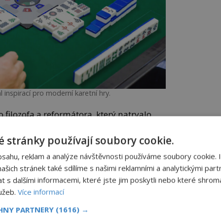
 inspirací pro moderní karetní hry.
filozofa a reformátora, který natrvalo
 politiku i náboženství. A právě jemu je
sován zrod populární čínské hry s
 stránky používají soubory cookie.
vané mahjong.
bsahu, reklam a analýze návštěvnosti používáme soubory cookie. 
šich stránek také sdílíme s našimi reklamními a analytickými partn
představují tři z pěti základních ctností,
s dalšími informacemi, které jste jim poskytli nebo které shromá
čení uznává, tedy shovívavost, upřímnost
lužeb.
Více informací
CHNY PARTNERY
(1616) →
etí našeho letopočtu, se z mahjongu v Číně