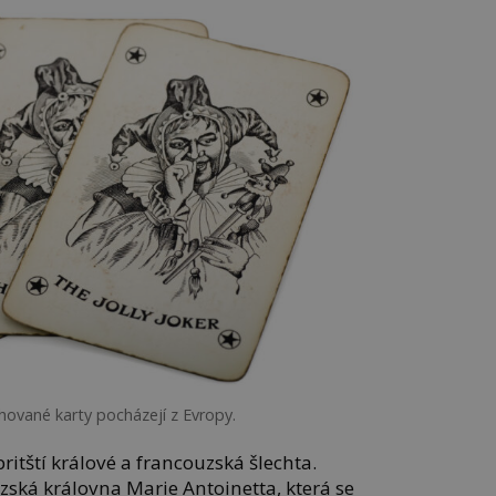
hované karty pocházejí z Evropy.
britští králové a francouzská šlechta.
zská královna Marie Antoinetta, která se