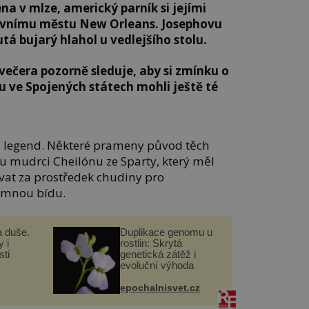
ena v mlze, americký parník si jejími
stavnímu městu New Orleans. Josephovu
á bujarý hlahol u vedlejšího stolu.
večera pozorně sleduje, aby si zmínku o
u ve Spojených státech mohli ještě té
u legend. Některé prameny původ těch
u mudrci Cheilónu ze Sparty, který měl
vat za prostředek chudiny pro
omnou bídu.
a duše.
Duplikace genomu u
 i
rostlin: Skrytá
ti
genetická zátěž i
evoluční výhoda
epochalnisvet.cz