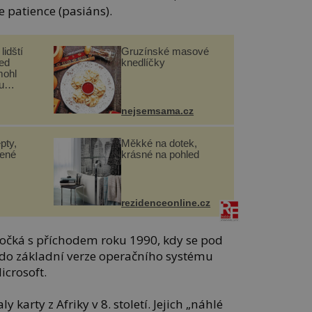
e patience (pasiáns).
lidští
Gruzínské masové
řed
knedlíčky
mohl
u
nejsemsama.cz
pty,
Měkké na dotek,
lené
krásné na pohled
rezidenceonline.cz
očká s příchodem roku 1990, kdy se pod
do základní verze operačního systému
icrosoft.
karty z Afriky v 8. století. Jejich „náhlé