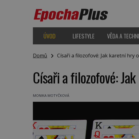
ÚVOD
LIFESTYLE
VĚDA A TECHN
Domů
Císaři a filozofové: Jak karetní hry ov
Císaři a filozofové: Jak
MONIKA MOTYČKOVÁ