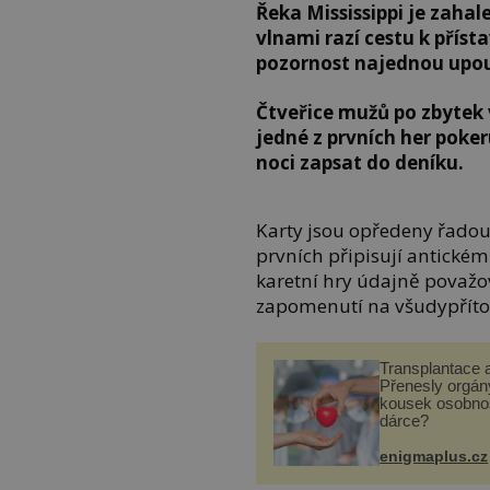
Řeka Mississippi je zahal
vlnami razí cestu k pří
pozornost najednou upout
Čtveřice mužů po zbytek 
jedné z prvních her poker
noci zapsat do deníku.
Karty jsou opředeny řado
prvních připisují antickém
karetní hry údajně považo
zapomenutí na všudypřít
Transplantace 
Přenesly orgány
kousek osobnos
dárce?
enigmaplus.cz