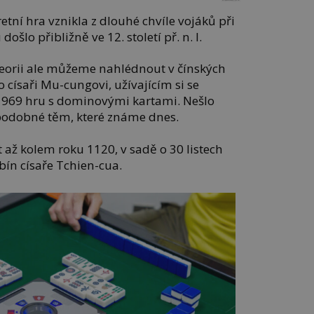
etní hra vznikla z dlouhé chvíle vojáků při
ošlo přibližně ve 12. století př. n. l.
eorii ale můžeme nahlédnout v čínských
o císaři Mu-cungovi, užívajícím si se
 969 hru s dominovými kartami. Nešlo
 podobné těm, které známe dnes.
t až kolem roku 1120, v sadě o 30 listech
ín císaře Tchien-cua.