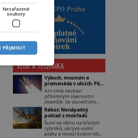
Nezařazené
soubory
E PŘIJMOUT
VĚDA A TECHNIKA
Výbuch, muzeum a
promenáda v ulicích. Pět
osudů nejslavnějších
Ani zima nezkazí
raketoplánů
přítomným slavnostní
okamžik. Se slunečními
brýlemi hledí na startující
Rákos: Nenápadný
raketu, která má do
poklad z mokřadů
vesmíru vynést kromě
Šumí ve větru na březích
posádky také obyčejnou
rybníků, ukrývá vodní
učitelku. Po několika
ptáky a mnozí kolem něj
sekundách všem ztuhnou