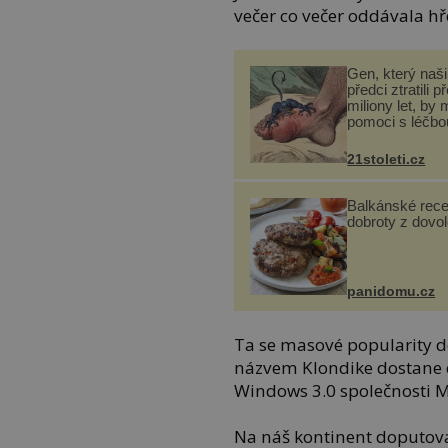
večer co večer oddávala hř
Gen, který naši 
předci ztratili p
miliony let, by 
pomoci s léčbo
„nemoci králů“
21stoleti.cz
Balkánské rece
dobroty z dovo
panidomu.cz
Ta se masové popularity d
názvem Klondike dostane 
Windows 3.0 společnosti M
Na náš kontinent doputovaly 