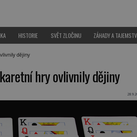
IKA
HISTORIE
SVĚT ZLOČINU
ZÁHADY A TAJEMSTV
livnily dějiny
 karetní hry ovlivnily dějiny
28.9.2