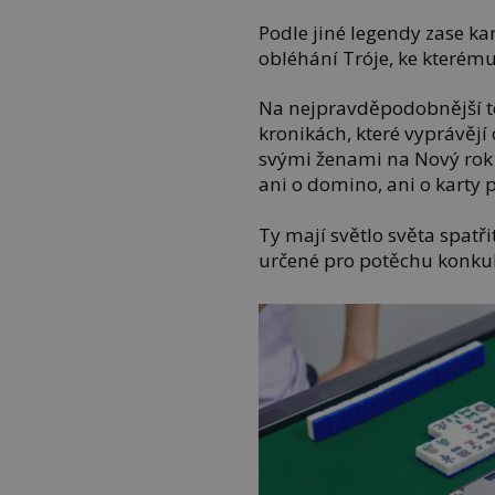
Podle jiné legendy zase kar
obléhání Tróje, ke kterému d
Na nejpravděpodobnější t
kronikách, které vyprávějí 
svými ženami na Nový rok
ani o domino, ani o karty
Ty mají světlo světa spatři
určené pro potěchu konkub