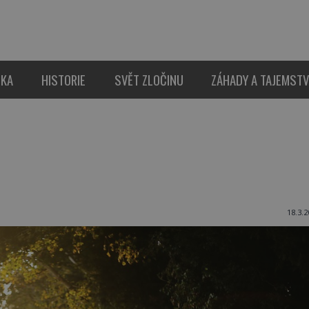
IKA
HISTORIE
SVĚT ZLOČINU
ZÁHADY A TAJEMSTV
18.3.2