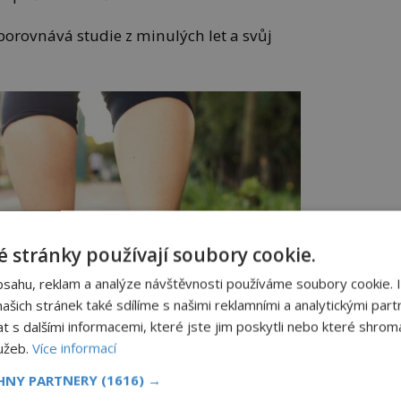
porovnává studie z minulých let a svůj
 stránky používají soubory cookie.
bsahu, reklam a analýze návštěvnosti používáme soubory cookie. 
šich stránek také sdílíme s našimi reklamními a analytickými partn
s dalšími informacemi, které jste jim poskytli nebo které shromá
lužeb.
Více informací
CHNY PARTNERY
(1616) →