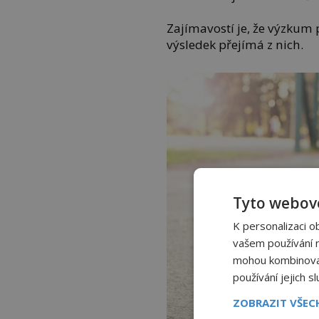
Zajímavostí je, že výzkum 
výsledek přejímá z nich.
Tyto webové
K personalizaci o
vašem používání na
mohou kombinovat 
používání jejich s
ZOBRAZIT VŠE