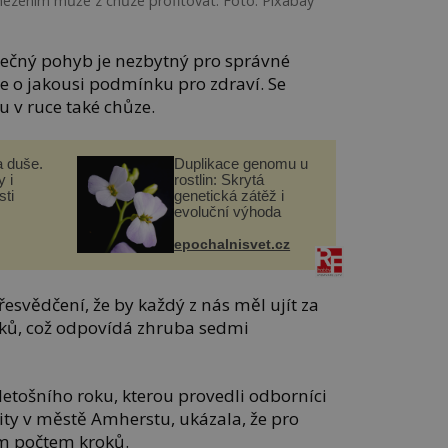
mezením může z chůze profitovat. Foto: Pixabay
tečný pohyb je nezbytný pro správné
de o jakousi podmínku pro zdraví. Se
 v ruce také chůze.
a duše.
Duplikace genomu u
 i
rostlin: Skrytá
ti
genetická zátěž i
evoluční výhoda
epochalnisvet.cz
svědčení, že by každý z nás měl ujít za
roků, což odpovídá zhruba sedmi
etošního roku, kterou provedli odborníci
ity v městě Amherstu, ukázala, že pro
ím počtem kroků.