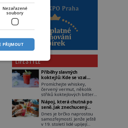
Nezařazené
soubory
E PŘIJMOUT
LIFESTYLE
Příběhy slavných
koktejlů: Kde se vzal
Manhattan a Bloody
Promíchejte whiskey,
Mary?
červený vermut, několik
střiků koktejlových bitters
a led, sceďte, ozdobte
Nápoj, která chutná po
koktejlovou třešinkou a
seně. Jak znechucený
tadá… Manhattan je tu! A
Američan vymyslel brčko
Dnes je brčko naprostou
pokud to má být skutečně
samozřejmostí. Jenže ještě
on, dejte si pozor, ať místo
v 19. století lidé upíjejí
klasické americké rye