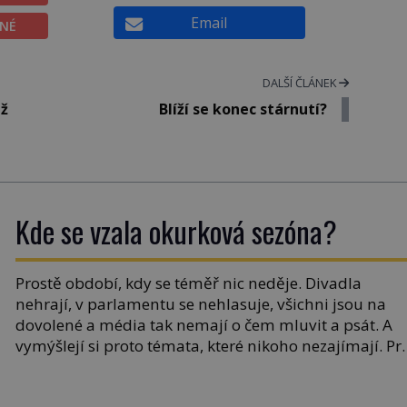
Email
ĚNÉ
DALŠÍ ČLÁNEK
už
Blíží se konec stárnutí?
Kde se vzala okurková sezóna?
Prostě období, kdy se téměř nic neděje. Divadla
nehrají, v parlamentu se nehlasuje, všichni jsou na
dovolené a média tak nemají o čem mluvit a psát. A
vymýšlejí si proto témata, které nikoho nezajímají. Pr
je však ona letní doba spojovaná zrovna s okurkami?
Okurkovou sezónu známe už od poloviny 19. století,