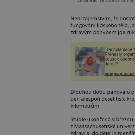
Většina lidí se zdravotním o
Není tajemstvím, že dosta
fungování lidského těla, j
zdravým pohybem jde ruku
Transplantace 
Přenesly orgány
kousek osobnos
dárce?
enigmaplus.cz
Dlouhou dobu panovalo pře
den alespoň deset tisíc k
kilometrům.
Studie ukončená v březnu l
z Massachusettské univerz
zdraví si dojdete i s menš