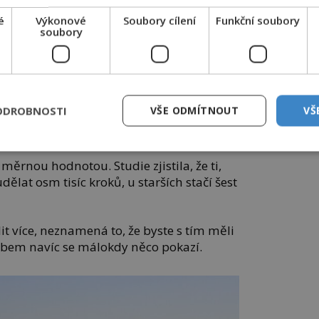
é
Výkonové
Soubory cílení
Funkční soubory
přirozenější cesta k hubnutí. Foto: Pixabay
soubory
ce na zdravý život stoupají už po 6000
nto limit už podle metastudie významný vliv
ODROBNOSTI
VŠE ODMÍTNOUT
VŠ
manda E. Paluch, Ph.D., ze zmíněné
měrnou hodnotou. Studie zjistila, že ti,
dělat osm tisíc kroků, u starších stačí šest
it více, neznamená to, že byste s tím měli
ohybem navíc se málokdy něco pokazí.