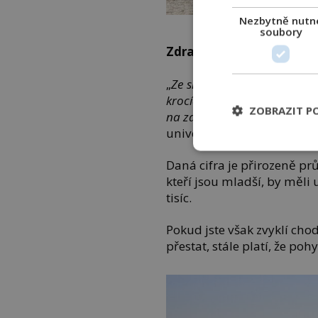
Nezbytně nutn
Pravidelná chůze je nej
soubory
Zdravá chůze
„
Ze srovnání vyplývá, že šan
krocích denně. Kroky nad te
ZOBRAZIT P
na zdraví nemají,“
uvedla A
univerzity.
Daná cifra je přirozeně prů
kteří jsou mladší, by měli u
tisíc.
Pokud jste však zvyklí chod
přestat, stále platí, že p