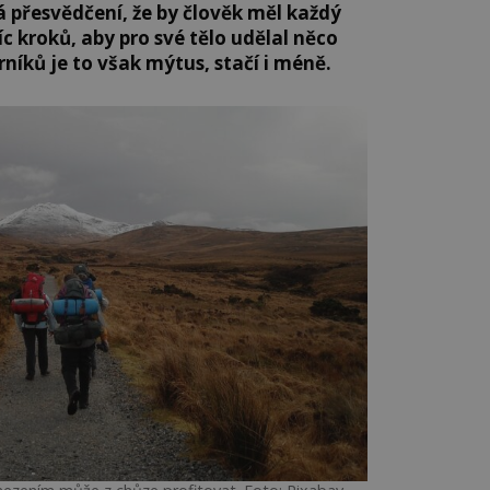
á přesvědčení, že by člověk měl každý
íc kroků, aby pro své tělo udělal něco
níků je to však mýtus, stačí i méně.