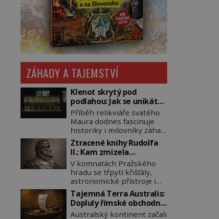
ZÁHADY A TAJEMSTVÍ
Klenot skrytý pod
podlahou: Jak se unikátní
románský poklad dostal
Příběh relikviáře svatého
do zapadlého Bečova?
Maura dodnes fascinuje
historiky i milovníky záhad
po celém světě. Tato
Ztracené knihy Rudolfa
románská zlatnická
II.: Kam zmizela
památka ze 13. století je
nejzáhadnější knihovna
V komnatách Pražského
po českých korunovačních
Evropy?
hradu se třpytí křišťály,
klenotech druhým
astronomické přístroje i
nejcennějším movitým
podivné alchymistické
majetkem v České
Tajemná Terra Australis:
rukopisy. Císař Rudolf II.
republice. Přestože byl
Dopluly římské obchodní
shromažďuje vše, co
klenot v roce 1985 po
lodě až do Austrálie?
Australský kontinent začali
souvisí s tajemstvím
dramatickém pátrání