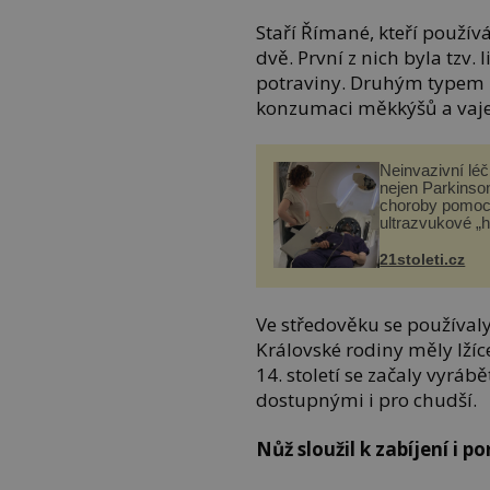
Staří Římané, kteří používá
dvě. První z nich byla tzv
potraviny. Druhým typem by
konzumaci měkkýšů a vaje
Neinvazivní lé
nejen Parkinso
choroby pomoc
ultrazvukové „
21stoleti.cz
Ve středověku se používaly
Královské rodiny měly lžíc
14. století se začaly vyrábět
dostupnými i pro chudší.
Nůž sloužil k zabíjení i p