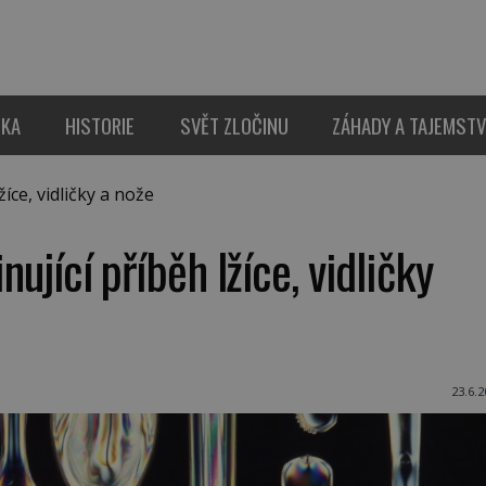
IKA
HISTORIE
SVĚT ZLOČINU
ZÁHADY A TAJEMSTV
žíce, vidličky a nože
inující příběh lžíce, vidličky
23.6.2