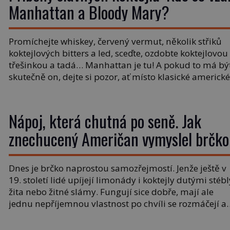
Manhattan a Bloody Mary?
Promíchejte whiskey, červený vermut, několik střiků
koktejlových bitters a led, sceďte, ozdobte koktejlovou
třešinkou a tadá… Manhattan je tu! A pokud to má bý
skutečně on, dejte si pozor, ať místo klasické americk
rye whiskey či klidně bourbonu nepoužijete skotskou
whisku. Co se stane? Inu, koktejl bude stále skvělý, ale
už to nebude Manhattan ale […]
Nápoj, která chutná po seně. Jak
znechucený Američan vymyslel brčko
Dnes je brčko naprostou samozřejmostí. Jenže ještě v
19. století lidé upíjejí limonády i koktejly dutými stébl
žita nebo žitné slámy. Fungují sice dobře, mají ale
jednu nepříjemnou vlastnost po chvíli se rozmáčejí a
nápoji dodávají travnatou příchuť. Právě tahle drobn
nepříjemnost přivede amerického výrobce cigaretový