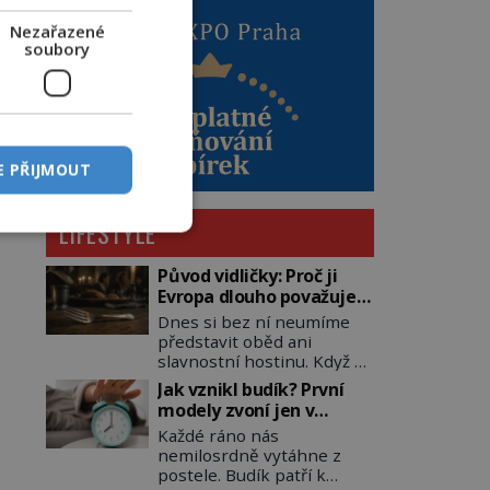
Nezařazené
soubory
E PŘIJMOUT
LIFESTYLE
Původ vidličky: Proč ji
Evropa dlouho považuje
za nástroj samotného
Dnes si bez ní neumíme
satana?
představit oběd ani
slavnostní hostinu. Když se
však vidlička v raném
Jak vznikl budík? První
středověku objevuje na
modely zvoní jen v
evropských stolech,
jedinou nastavenou
Každé ráno nás
vzbuzuje pohoršení,
hodinu
nemilosrdně vytáhne z
posměch i strach. Mnozí
postele. Budík patří k
duchovní ji označují za