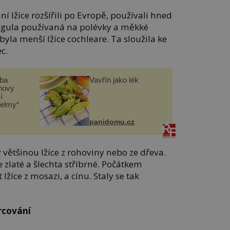
ní lžíce rozšířili po Evropě, používali hned
. ligula používaná na polévky a měkké
la menší lžíce cochleare. Ta sloužila ke
c.
čba
Vavřín jako lék
novy
í
helmy“
panidomu.cz
 většinou lžíce z rohoviny nebo ze dřeva.
e zlaté a šlechta stříbrné. Počátkem
 lžíce z mosazi, a cínu. Staly se tak
orcování