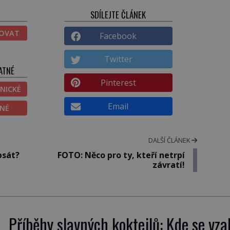
SDÍLEJTE ČLÁNEK
TOVAT
Facebook
Twitter
ATNÉ
Pinterest
NICKÉ
Email
ĚNÉ
DALŠÍ ČLÁNEK
psát?
FOTO: Něco pro ty, kteří netrpí
závratí!
Příběhy slavných koktejlů: Kde se vza