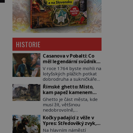
HISTORIE
Casanova v Pobaltí: Co
měl legendární svůdník
společného se
V roce 1764 byste mohli na
svobodnými zednáři?
lotyšských plážích potkat
dobrodruha a sukničkáře
Giacoma Casanovu. Jeho
Římské ghetto: Místo,
cesta k Baltskému moři
kam papež kamenem
však nebyla turistickým
dohodil
Ghetto je část města, kde
výletem, ale ryze pracovní
musí žít, většinou
cestou se zištnými úmysly.
nedobrovolně,
Jaký cíl Casanova sledoval,
náboženská, rasová nebo
když se například
Kočky padající z věže v
národnostní menšina
procházel uličkami
Ypres: Středověký zvyk,
obyvatel. Bohaté
lotyšské Rigy? Casanova
který dodnes budí
Na hlavním náměstí
historické zkušenosti mají
v Pobaltí kontaktoval