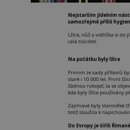
Nejstarším jídelním nást
samozřejmě příliš hygieni
Lžíce, nůž a vidlička si do 
celá tisíciletí.
Na počátku byly lžíce
Prvním ze sady příborů byl
staré i 10 000 let. První lž
žádnou rukojeť, ta se objev
kde byly lžíce používány p
Zajímavé byly starověké lží
totiž sloužila k napichová
Do Evropy je šířili Říman