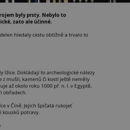
rojem byly prsty. Nebylo to
cké, zato ale účinné.
jídelen hledaly cestu obtížně a trvalo to
y lžíce. Dokládají to archeologické nálezy
íce z mušlí, kamenů či kostí ještě neměly
uje až okolo roku 1000 př. n. l. v Egyptě,
ři obřadech.
ce v Číně. Jejich špičatá rukojeť
ní kousků potravy.
é