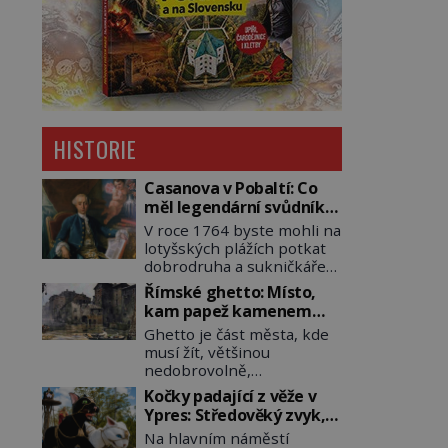
HISTORIE
Casanova v Pobaltí: Co
měl legendární svůdník
společného se
V roce 1764 byste mohli na
svobodnými zednáři?
lotyšských plážích potkat
dobrodruha a sukničkáře
Giacoma Casanovu. Jeho
Římské ghetto: Místo,
cesta k Baltskému moři
kam papež kamenem
však nebyla turistickým
dohodil
Ghetto je část města, kde
výletem, ale ryze pracovní
musí žít, většinou
cestou se zištnými úmysly.
nedobrovolně,
Jaký cíl Casanova sledoval,
náboženská, rasová nebo
když se například
Kočky padající z věže v
národnostní menšina
procházel uličkami
Ypres: Středověký zvyk,
obyvatel. Bohaté
lotyšské Rigy? Casanova
který dodnes budí
Na hlavním náměstí
historické zkušenosti mají
v Pobaltí kontaktoval