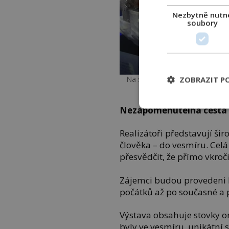
Nezbytně nutn
soubory
Na své si přijdou všechny gene
ZOBRAZIT P
Nezapomenutelná cesta
Realizátoři představují šir
člověka – do vesmíru. Cel
přesvědčit, že přímo vkroč
Zájemci budou provedeni hi
počátků až po současné a 
Výstava obsahuje stovky or
byly ve vesmíru, unikátní