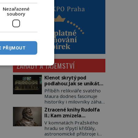
Nezařazené
soubory
E PŘIJMOUT
ZÁHADY A TAJEMSTVÍ
Klenot skrytý pod
podlahou: Jak se unikátní
románský poklad dostal
Příběh relikviáře svatého
do zapadlého Bečova?
Maura dodnes fascinuje
historiky i milovníky záhad
po celém světě. Tato
Ztracené knihy Rudolfa
románská zlatnická
II.: Kam zmizela
památka ze 13. století je
nejzáhadnější knihovna
V komnatách Pražského
po českých korunovačních
Evropy?
hradu se třpytí křišťály,
klenotech druhým
astronomické přístroje i
nejcennějším movitým