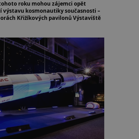
a tohoto roku mohou zájemci opět
ní výstavu kosmonautiky současnosti –
orách Křižíkových pavilonů Výstaviště