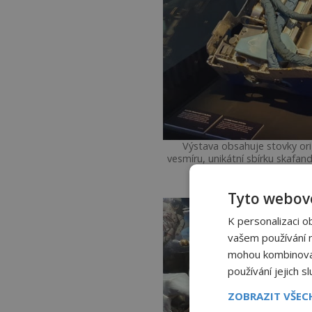
Výstava obsahuje stovky ori
vesmíru, unikátní sbírku skafan
Tyto webové
K personalizaci o
vašem používání na
mohou kombinovat 
používání jejich s
ZOBRAZIT VŠE