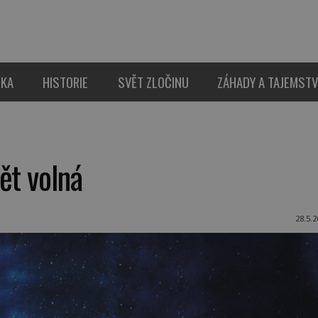
IKA
HISTORIE
SVĚT ZLOČINU
ZÁHADY A TAJEMSTV
ět volná
28.5.2