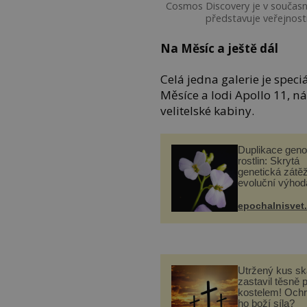
Cosmos Discovery je v současné
představuje veřejnost
Na Měsíc a ještě dál
Celá jedna galerie je spe
Měsíce a lodi Apollo 11,
velitelské kabiny.
Duplikace gen
rostlin: Skrytá
genetická zátěž
evoluční výhod
epochalnisvet
Utržený kus sk
zastavil těsně 
kostelem! Ochr
ho boží síla?