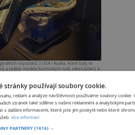
ginálních exponátů z USA i Ruska, které byly ve
drů a reálné modely kosmických lodí, raketoplánů a
raket.
 stránky používají soubory cookie.
bsahu, reklam a analýze návštěvnosti používáme soubory cookie. 
šich stránek také sdílíme s našimi reklamními a analytickými partn
s dalšími informacemi, které jste jim poskytli nebo které shromá
lužeb.
Více informací
CHNY PARTNERY
(1616) →