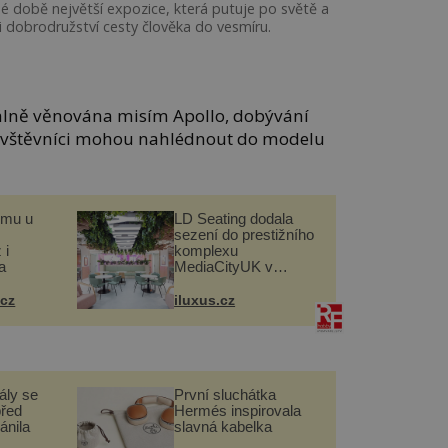
 době největší expozice, která putuje po světě a
i dobrodružství cesty člověka do vesmíru.
ciálně věnována misím Apollo, dobývání
 návštěvníci mohou nahlédnout do modelu
omu u
LD Seating dodala
sezení do prestižního
 i
komplexu
a
MediaCityUK v
Salfordu
.cz
iluxus.cz
ály se
První sluchátka
před
Hermés inspirovala
ánila
slavná kabelka