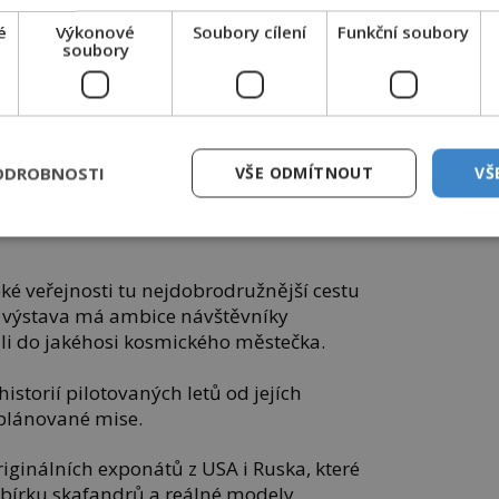
é
Výkonové
Soubory cílení
Funkční soubory
soubory
race a speciální program je připraven i pro školní
ODROBNOSTI
VŠE ODMÍTNOUT
VŠ
výpravy.
oké veřejnosti tu nejdobrodružnější cestu
á výstava má ambice návštěvníky
ili do jakéhosi kosmického městečka.
storií pilotovaných letů od jejích
plánované mise.
iginálních exponátů z USA i Ruska, které
 sbírku skafandrů a reálné modely