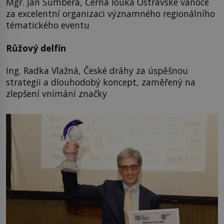
Mgr. Jan Šumbera, Černá louka Ostravské vánoce
za excelentní organizaci významného regionálního
tématického eventu
Růžový delfín
Ing. Radka Vlažná, České dráhy za úspěšnou
strategii a dlouhodobý koncept, zaměřený na
zlepšení vnímání značky