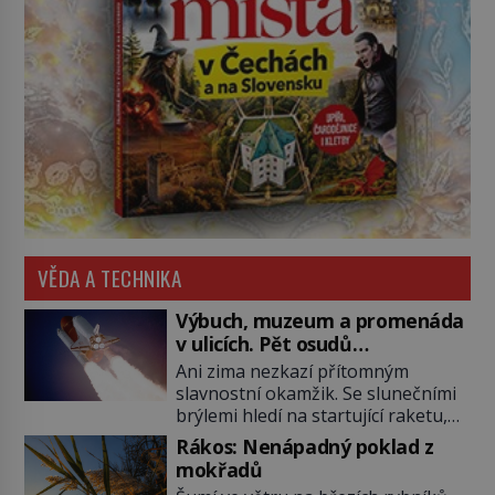
VĚDA A TECHNIKA
Výbuch, muzeum a promenáda
v ulicích. Pět osudů
nejslavnějších raketoplánů
Ani zima nezkazí přítomným
slavnostní okamžik. Se slunečními
brýlemi hledí na startující raketu,
která má do vesmíru vynést kromě
Rákos: Nenápadný poklad z
posádky také obyčejnou učitelku.
mokřadů
Po několika sekundách všem