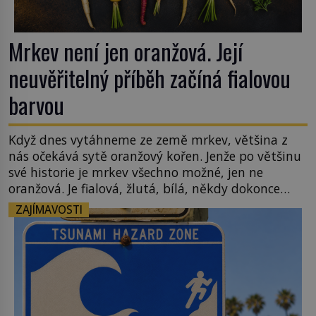
Mrkev není jen oranžová. Její
neuvěřitelný příběh začíná fialovou
barvou
Když dnes vytáhneme ze země mrkev, většina z
nás očekává sytě oranžový kořen. Jenže po většinu
své historie je mrkev všechno možné, jen ne
oranžová. Je fialová, žlutá, bílá, někdy dokonce
téměř černá. Až díky stovkám let pečlivého
ZAJÍMAVOSTI
šlechtění se z ní stává zelenina, bez které si českou
zahradu ani nedokážeme představit. Její příběh je
[…]