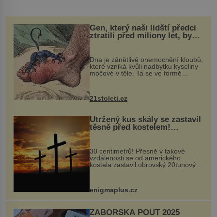
Gen, který naši lidští předci
ztratili před miliony let, by
mohl pomoci s léčbou
„nemoci králů“
Dna je zánětlivé onemocnění kloubů,
které vzniká kvůli nadbytku kyseliny
močové v těle. Ta se ve formě
krystalků ukládá v blízkosti kloubů,
nejčastěji přitom postihuje palce na
nohou, a způsobuje bole...
21stoleti.cz
Utržený kus skály se zastavil
těsně před kostelem!
Ochránila ho boží síla?
30 centimetrů! Přesně v takové
vzdálenosti se od amerického
kostela zastavil obrovský 20tunový
balvan, který se v květnu 2014
nečekaně odtrhl od nedaleké skály
při její demolici. Podle místních stojí
enigmaplus.cz
...
ZÁBOŘSKÁ POUŤ 2025