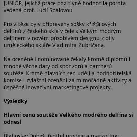
JUNIOR, jejichž práce pozitivně hodnotila porota
vedená prof. Lucií Spalovou.
Pro vítěze byly připraveny sošky křišťálových
delfínů z českého skla v čele s Velkým modrým
delfínem v novém působivém designu z díly
uměleckého skláře Vladimíra Zubričana.
Na oceněné i nominované čekaly kromě diplomů i
mnohé věcné dary od sponzorů a partnerů
soutěže. Kromě hlavních cen udělila hodnotitelská
komise i zvláštní ocenění za mimořádné aktivity a
úspěšné inovativní marketingové projekty.
Výsledky
Hlavní cenu soutěže Velkého modrého delfína si
odnesl
Blahoslav Dobeš, ředitel prodeje a marketingu,