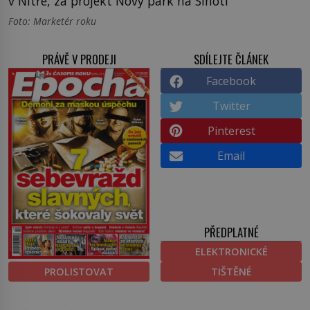
v Nitře, za projekt Nový park na Sihoti
Foto: Marketér roku
PRÁVĚ V PRODEJI
SDÍLEJTE ČLÁNEK
Facebook
Twitter
Pinterest
Email
PŘEDPLATNÉ
ELEKTRONICKÉ
PROLISTOVAT
TIŠTĚNÉ