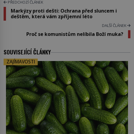
PŘEDCHOZÍ ČLÁNEK
Markýzy proti dešti: Ochrana před sluncem i
deštěm, která vám zpříjemní léto
DALŠÍ ČLÁNEK
Proč se komunistům nelíbila Boží muka?
SOUVISEJÍCÍ ČLÁNKY
ZAJÍMAVOSTI