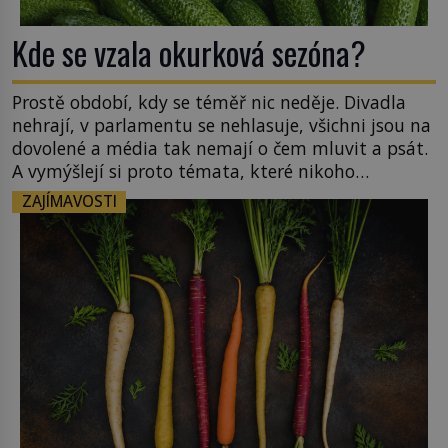
Kde se vzala okurková sezóna?
Prostě období, kdy se téměř nic neděje. Divadla
nehrají, v parlamentu se nehlasuje, všichni jsou na
dovolené a média tak nemají o čem mluvit a psát.
A vymýšlejí si proto témata, které nikoho
nezajímají. Proč je však ona letní doba spojovaná
ZAJÍMAVOSTI
zrovna s okurkami? Okurkovou sezónu známe už
od poloviny 19. století, ovšem jako Češi […]