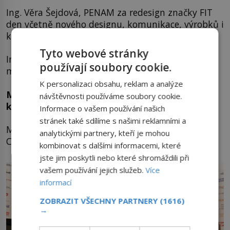
Ing. Věra Šejdová, PENAM za redesign značky FIT
den včetně nového designu, komunikace, výrobků i
kampaně
Tyto webové stránky
Ing. Tomáš Richtr, Hero Czech Corny za úspěšnou
používají soubory cookie.
marketingovou podporu nového produktu
K personalizaci obsahu, reklam a analýze
Michal Roud, M+H za realizaci nové
návštěvnosti používáme soubory cookie.
komunikační strategie
Informace o vašem používání našich
stránek také sdílíme s našimi reklamními a
Mgr. Šuchrat Saidov, SILON za inovativní využití
analytickými partnery, kteří je mohou
CSR aktivity
kombinovat s dalšími informacemi, které
jste jim poskytli nebo které shromáždili při
vašem používání jejich služeb.
Více
informací
ZOBRAZIT VŠECHNY PARTNERY
(1616)
→