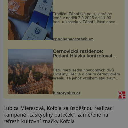
Tradiční Zábořská pouť, která se
koná v neděli 7.9.2025 od 11:00
hod. u kostela v Záboří, části obce
Kly u Mělníka. V programu naleznete
komentovanou prohlídku kostela,
dobovou hudbu, řemesla, atrakce...
epochanacestach.cz
Černovická rezidence:
Pedant Hlávka kontroloval
každou cihlu
Patří mezi sedm novodobých divů
Ukrajiny. Řeč je o obřím černovickém
areálu, za jehož vznikem stál slavný
český architekt Josef Hlávka. Ten si
na něm dal mimořádně záležet. Jeho
stavební plány by při ...
historyplus.cz
Lubica Mieresová, Kofola za úspěšnou realizaci
kampaně „Láskyplný páteček“, zaměřené na
refresh kultovní značky Kofola