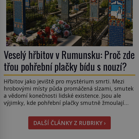
Veselý hřbitov v Rumunsku: Proč zde
třou pohřební plačky bídu s nouzí?
Hřbitov jako jeviště pro mystérium smrti. Mezi
hrobovými místy půda promáčená slzami, smutek
a vědomí konečnosti lidské existence. Jsou ale
výjimky, kde pohřební plačky smutně žmoulají
kapesníky nikoli při smutečním obřadu, ale při
pohledu na výši vyměřené podpory
DALŠÍ ČLÁNKY Z RUBRIKY ›
v nezaměstnanosti. Kam vás pozveme? Unikátní
hřbitov, který si vysloužil název „Veselý“, najdeme
v rumunské vesnici Sapanta, nedaleko hranic […]