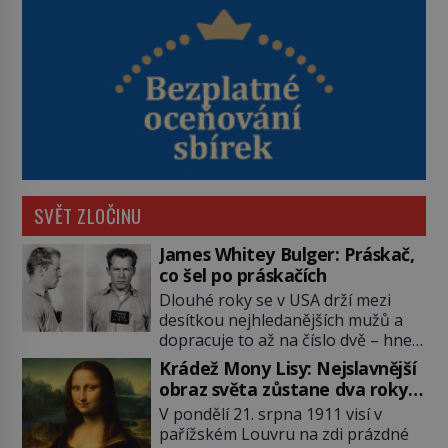
SVĚT ZLOČINU
James Whitey Bulger: Práskač,
co šel po práskačích
Dlouhé roky se v USA drží mezi
desítkou nejhledanějších mužů a
dopracuje to až na číslo dvě – hned
po Usámovi bin Ládinovi (1957–
Krádež Mony Lisy: Nejslavnější
2011). To je James „Whitey“ Bulger
obraz světa zůstane dva roky
(1929–2018) viněný ze spoluúčasti
nezvěstný
V pondělí 21. srpna 1911 visí v
na 19 vraždách, vydírání a lichvy. A
pařížském Louvru na zdi prázdné
samozřejmě, krom toho je ještě