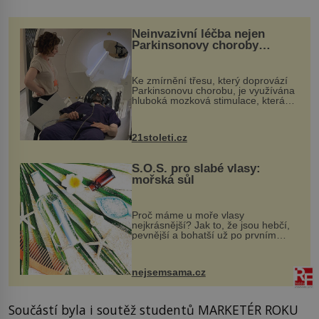
Neinvazivní léčba nejen
Parkinsonovy choroby
pomocí ultrazvukové
„helmy“
Ke zmírnění třesu, který doprovází
Parkinsonovu chorobu, je využívána
hluboká mozková stimulace, která
však vyžaduje vysoce invazivní
zákrok. Ultrazvuk zase není vhodný
k dostatečně přesnému zacílení ...
21stoleti.cz
S.O.S. pro slabé vlasy:
mořská sůl
Proč máme u moře vlasy
nejkrásnější? Jak to, že jsou hebčí,
pevnější a bohatší už po prvním
vykoupání? Protože sůl obsažená v
mořské vodě má blahodárný vliv.
Nejen na tělo a pokožku, ale i na
nejsemsama.cz
vlasy. ...
Součástí byla i soutěž studentů MARKETÉR ROKU