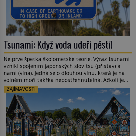
Tsunami: Když voda udeří pěstí!
Nejprve špetka školometské teorie. Výraz tsunami
vznikl spojením japonských slov tsu (přístav) a
nami (vlna). Jedná se o dlouhou vlnu, která je na
volném moři takřka nepostřehnutelná. Ačkoli je
vlnová délka tsunami i 300 kilometrů, výška vlny
ZAJÍMAVOSTI
na volném moři je maximálně 1,5 metru. Máme se
podobné obří vlny obávat i v Evropě? Vznik
tsunami si […]