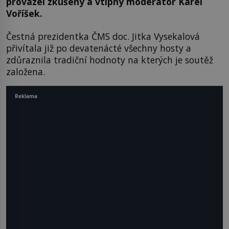
provázel zkušený a vtipný moderátor Karel
Voříšek.
Čestná prezidentka ČMS doc. Jitka Vysekalová
přivítala již po devatenácté všechny hosty a
zdůraznila tradiční hodnoty na kterých je soutěž
založena.
Reklama