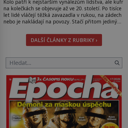
Kolo patří k nejstarším vynálezům lidstva, ale kufr
na kolečkách se objevuje až ve 20. století. Po tisíce
let lidé vláčejí těžká zavazadla v rukou, na zádech
nebo je nakládají na povozy. Stačí přitom jediný
nápad, připevnit ke kufru kolečka. Jenže právě ten
nikdo dlouho nedostane. Až jednou se na letišti
DALŠÍ ČLÁNKY Z RUBRIKY ›
ozve věta, která změní […]