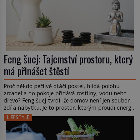
Feng šuej: Tajemství prostoru, který
má přinášet štěstí
Proč někdo pečlivě otáčí postel, hlídá polohu
zrcadel a do pokoje přidává rostliny, vodu nebo
dřevo? Feng šuej tvrdí, že domov není jen soubor
zdí a nábytku. Je to prostor, kterým proudí energie
čchi a jeho uspořádání může ovlivňovat, jak se v
LIFESTYLE
něm člověk cítí. Feng šuej má kořeny ve staré Číně
a jeho historie […]