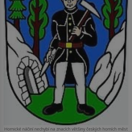
Hornické náčiní nechybí na znacích většiny českých horních měst