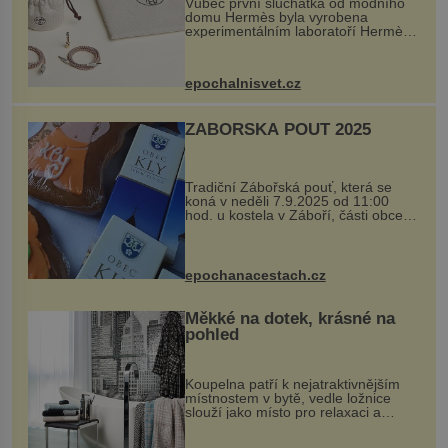
Vůbec první sluchátka od módního
domu Hermès byla vyrobena
experimentálním laboratoří Hermès
Ateliers Horizons. Elegantní gadget
si vyžádal dva roky vývoje a chlubí
se ručně šitou hovězí kůží a
epochalnisvet.cz
kovový...
ZÁBOŘSKÁ POUŤ 2025
Tradiční Zábořská pouť, která se
koná v neděli 7.9.2025 od 11:00
hod. u kostela v Záboří, části obce
Kly u Mělníka. V programu naleznete
komentovanou prohlídku kostela,
dobovou hudbu, řemesla, atrakce...
epochanacestach.cz
Měkké na dotek, krásné na
pohled
Koupelna patří k nejatraktivnějším
místnostem v bytě, vedle ložnice
slouží jako místo pro relaxaci a
odpočinek. Koupelnový textil –
ručníky, osušky a koberečky –