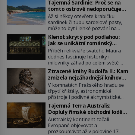
Tajemná Sardinie: Proč se na
tomto ostrově nedoporučuje
pytlovat „mořské brambory“?
Až si někdy otevřete krabičku
sardinek či tubu sardelové pasty,
může to být i lehké pozvání na
cestu do srdce Středozemního
Klenot skrytý pod podlahou:
moře, na ostrov hrdých Sardů.
Jak se unikátní románský
Věděli jste, že to byl právě italský
poklad dostal do zapadlého
Příběh relikviáře svatého Maura
ostrov Sardinie, jenž těmto
Bečova?
dodnes fascinuje historiky i
produktům moře propůjčil své
milovníky záhad po celém světě.
jméno. Co dalšího je pro Sardinii
Tato románská zlatnická památka
typické a pro Středoevropana
Ztracené knihy Rudolfa II.: Kam
ze 13. století je po českých
zajímavé? Na mapách má […]
zmizela nejzáhadnější knihovna
korunovačních klenotech druhým
Evropy?
V komnatách Pražského hradu se
nejcennějším movitým majetkem v
třpytí křišťály, astronomické
České republice. Přestože byl
přístroje i podivné alchymistické
klenot v roce 1985 po dramatickém
rukopisy. Císař Rudolf II.
pátrání kriminalistů úspěšně
Tajemná Terra Australis:
shromažďuje vše, co souvisí s
nalezen, jeho minulost stále
Dopluly římské obchodní lodě
tajemstvím přírody, hvězd i
obestírá hustá mlha. Otázky, jak
až do Austrálie?
Australský kontinent začali
lidského poznání. Jenže po jeho
přesně se tato […]
Evropané objevovat a
smrti se jeho slavné sbírky začínají
prozkoumávat až v polovině 17.
rozpadat a část z nich mizí navždy.