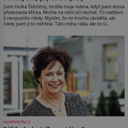
Jsem holka Štěstěny, tvrdila moje máma, když jsem doma
představila Mirka. Mohla na něm oči nechat. To nadšení
ji neopustilo nikdy. Myslím, že mi trochu záviděla, ale
nikdy jsem jí to neřekla. Tátu měla ráda, ale co si
pamatuji, tak jsme s Mirkem byli zamilovaní mnohem víc.
Jsme spolu moc rádi Tehdy byla jiná doba, když
nasehvezdy.cz