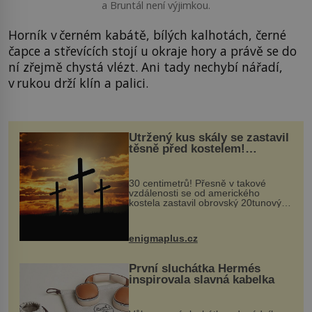
a Bruntál není výjimkou.
Horník v černém kabátě, bílých kalhotách, černé
čapce a střevících stojí u okraje hory a právě se do
ní zřejmě chystá vlézt. Ani tady nechybí nářadí,
v rukou drží klín a palici.
Utržený kus skály se zastavil
těsně před kostelem!
Ochránila ho boží síla?
30 centimetrů! Přesně v takové
vzdálenosti se od amerického
kostela zastavil obrovský 20tunový
balvan, který se v květnu 2014
nečekaně odtrhl od nedaleké skály
při její demolici. Podle místních stojí
enigmaplus.cz
...
První sluchátka Hermés
inspirovala slavná kabelka