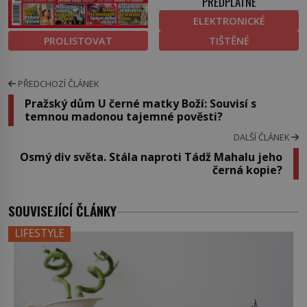
PŘEDPLATNÉ
ELEKTRONICKÉ
PROLISTOVAT
TIŠTĚNÉ
PŘEDCHOZÍ ČLÁNEK
Pražský dům U černé matky Boží: Souvisí s
temnou madonou tajemné pověsti?
DALŠÍ ČLÁNEK
Osmý div světa. Stála naproti Tádž Mahalu jeho
černá kopie?
SOUVISEJÍCÍ ČLÁNKY
LIFESTYLE