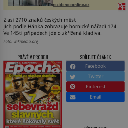
mohou jako mávnutím kouzelného
rezidenceonline.cz
proutku...
Z asi 2710 znaků českých měst
jich podle Hánka zobrazuje hornické nářadí 174.
Ve 145ti případech jde o zkřížená kladiva.
Foto: wikipedia.org
PRÁVĚ V PRODEJI
SDÍLEJTE ČLÁNEK
Facebook
Twitter
Pinterest
Email