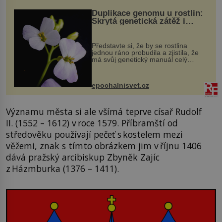
Duplikace genomu u rostlin:
Skrytá genetická zátěž i
evoluční výhoda
Představte si, že by se rostlina
jednou ráno probudila a zjistila, že
má svůj genetický manuál celý
dvakrát. Přesně to se občas v
přírodě stane – a podle nového
výzkumu to může být pro druhy
epochalnisvet.cz
vstupenka...
Významu města si ale všímá teprve císař Rudolf
II. (1552 – 1612) v roce 1579. Příbramští od
středověku používají pečeť s kostelem mezi
věžemi, znak s tímto obrázkem jim v říjnu 1406
dává pražský arcibiskup Zbyněk Zajíc
z Házmburka (1376 – 1411).