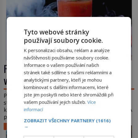
Tyto webové stránky
používají soubory cookie.
K personalizaci obsahu, reklam a analýze
návštěvnosti používáme soubory cookie.
Příběhy slavných koktejlů: Kde se
Informace o vašem používání našich
stránek také sdílíme s našimi reklamními a
vzal Manhattan a Bloody Mary?
analytickými partnery, kteří je mohou
kombinovat s dalšími informacemi, které
jste jim poskytli nebo které shromáždili při
Promíchejte whiskey, červený vermut, několik
střiků koktejlových bitters a led, sceďte, ozdobte
vašem používání jejich služeb.
Více
koktejlovou třešinkou a tadá… Manhattan je tu! A
informací
pokud to má být skutečně on, dejte si pozor, ať
ZOBRAZIT VŠECHNY PARTNERY
(1616)
místo klasické americké rye whiskey či klidně
LIFESTYLE
→
bourbonu nepoužijete skotskou whisku. Co se
stane? Inu, koktejl bude stále skvělý, ale už to