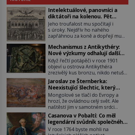
Intelektuálové, panovníci a
diktátoři na kolenou. Pět
posledních okamžiků před
Jeho troufalost mu spočítají i
popravou
s úroky. Nejdřív ho nahého
zapřáhnou za koně a dopřejí mu
vyhlídkovou trasu kolem Londýna.
Mechanismus z Antikythéry:
Když ho pak věší, myslí si, že útrapy
Nové výzkumy odhalují další
skončily. Těsně předtím, než ztratí
překvapení o starověkém
vědomí ho odříznou a začnou jeho
Když řečtí potápěči v roce 1901
počítači
tělo zbavovat orgánů. Chvíli ještě
objeví u ostrova Antikythéra
vnímá, pak ho vysvobodí
zrezivělý kus bronzu, nikdo netuší,
bezvědomí a smrt. Do posledního
že drží v rukou jeden z
Jaroslav ze Šternberka:
doušku Kdo: Sokrates […]
nejúžasnějších vynálezů starověku.
Neexistující šlechtic, který
Až moderní rentgenové tomografy
z Moravy vyžene Mongoly
Mongolové se tlačí do Evropy a
odhalí desítky ozubených kol
hrozí, že ovládnou celý svět. Ale
ukrytých uvnitř. Mechanismus z
naštěstí jim v samotném srdci
Antikythéry je dnes považován za
Evropy stojí v cestě malé, ale silné
nejstarší známý analogový počítač
Casanova v Pobaltí: Co měl
království, které dokáže
na světě. Přesto ani po více než sto
legendární svůdník společného
dobyvatelské hordy zastavit. Co
letech výzkumu […]
se svobodnými zednáři?
V roce 1764 byste mohli na
nedokáže žádná z asijských říší, co