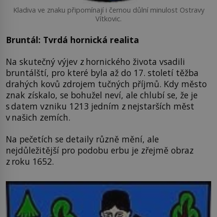
Kladiva ve znaku připomínají i černou důlní minulost Ostravy
Vítkovic.
Bruntál: Tvrdá hornická realita
Na skutečný výjev z hornického života vsadili
bruntálští, pro které byla až do 17. století těžba
drahých kovů zdrojem tučných příjmů. Kdy město
znak získalo, se bohužel neví, ale chlubí se, že je
s datem vzniku 1213 jedním z nejstarších měst
v našich zemích.
Na pečetích se detaily různě mění, ale
nejdůležitější pro podobu erbu je zřejmě obraz
z roku 1652.