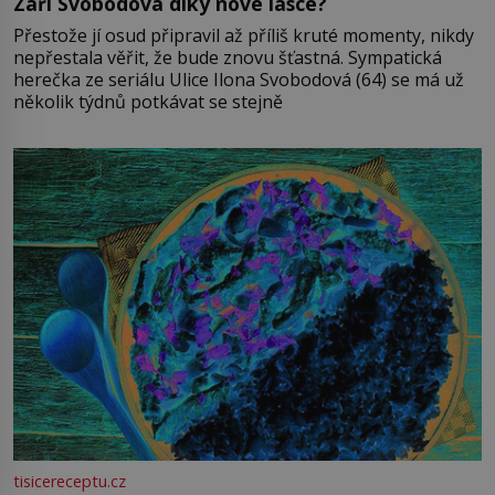
Září Svobodová díky nové lásce?
Přestože jí osud připravil až příliš kruté momenty, nikdy
nepřestala věřit, že bude znovu šťastná. Sympatická
herečka ze seriálu Ulice Ilona Svobodová (64) se má už
několik týdnů potkávat se stejně
tisicereceptu.cz