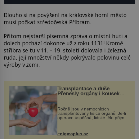
Dlouho si na povýšení na královské horní město
musí počkat středočeská Příbram.
Přitom nejstarší písemná zpráva o místní huti a
dolech pochází dokonce už z roku 1131! Kromě
stříbra se tu v 11. – 19. století dolovala i železná
ruda, její množství někdy pokrývalo polovinu celé
výroby v zemi.
Transplantace a duše.
Přenesly orgány i kousek
osobnosti dárce?
Ročně jsou v nemocnicích
transplantovány tisíce orgánů. Je-li
operace úspěšná, lidské tělo přijme
darovaný orgán za své a pacient
může vést plnohodnotný život. Ale co
když při transplantaci nepřijímám...
enigmaplus.cz