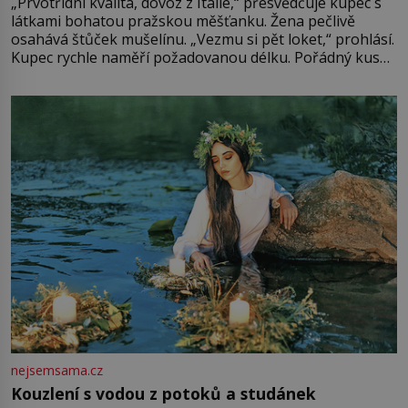
„Prvotřídní kvalita, dovoz z Itálie,“ přesvědčuje kupec s
látkami bohatou pražskou měšťanku. Žena pečlivě
osahává štůček mušelínu. „Vezmu si pět loket,“ prohlásí.
Kupec rychle naměří požadovanou délku. Pořádný kus
mu přitom zůstane za prsty… „Na šaty ho bude málo,
milostpaní. Stačí jenom na sukni,“ zhodnotí švadlena
množství růžového mušelínu. „Ošidili vás, podívejte.“
Vezme do ruky dřevěnou
nejsemsama.cz
Kouzlení s vodou z potoků a studánek