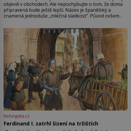
objevili v obchodech. Ale nepochybujte o tom, že doma
připravená bude ještě lepší. Název je španělský a
znamená jednoduše „mléčná sladkost“. Původ ovšem
není úplně jednoznačný, o autorství této receptury se
pře hned několik latinskoamerických zemí a k tomu
Francie, kde se traduje,
historyplus.cz
Ferdinand I. zatrhl šizení na tržištích