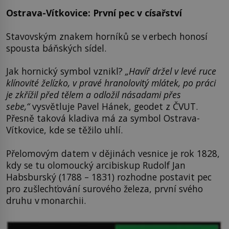
Ostrava-Vítkovice: První pec v císařství
Stavovským znakem horníků se v erbech honosí
spousta báňských sídel.
Jak hornický symbol vznikl?
„Havíř držel v levé ruce
klínovité želízko, v pravé hranolovitý mlátek, po práci
je zkřížil před tělem a odložil násadami
přes
sebe,“
vysvětluje Pavel Hánek, geodet z ČVUT.
Přesně taková kladiva má za symbol Ostrava-
Vítkovice, kde se těžilo uhlí.
Přelomovým datem v dějinách vesnice je rok 1828,
kdy se tu olomoucký arcibiskup Rudolf Jan
Habsburský (1788 – 1831) rozhodne postavit pec
pro zušlechťování surového železa, první svého
druhu v monarchii.