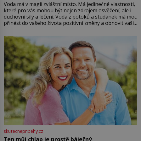
Voda má v magii zvláštní místo. Má jedinečné vlastnosti,
které pro vás mohou být nejen zdrojem osvěžení, ale i
duchovní síly a léčení. Voda z potoků a studánek má moc
přinést do vašeho života pozitivní změny a obnovit vaši
energii. Využitím těchto přírodních zdrojů v magii
můžete obohatit své rituály a přinést do svého života
větší harmonii a klid. Je důležité
skutecnepribehy.cz
Ten můj chlap je prostě báječný