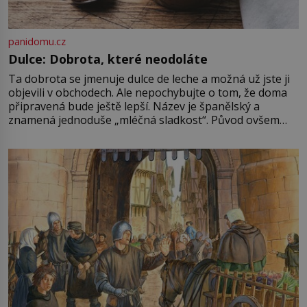
panidomu.cz
Dulce: Dobrota, které neodoláte
Ta dobrota se jmenuje dulce de leche a možná už jste ji
objevili v obchodech. Ale nepochybujte o tom, že doma
připravená bude ještě lepší. Název je španělský a
znamená jednoduše „mléčná sladkost“. Původ ovšem
není úplně jednoznačný, o autorství této receptury se
pře hned několik latinskoamerických zemí a k tomu
Francie, kde se traduje,