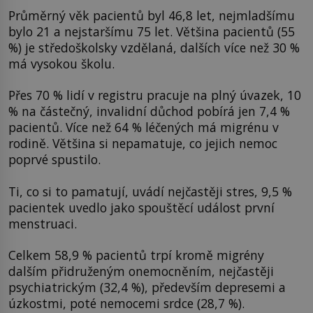
Průměrný věk pacientů byl 46,8 let, nejmladšímu
bylo 21 a nejstaršímu 75 let. Většina pacientů (55
%) je středoškolsky vzdělaná, dalších více než 30 %
má vysokou školu.
Přes 70 % lidí v registru pracuje na plný úvazek, 10
% na částečný, invalidní důchod pobírá jen 7,4 %
pacientů. Více než 64 % léčených má migrénu v
rodině. Většina si nepamatuje, co jejich nemoc
poprvé spustilo.
Ti, co si to pamatují, uvádí nejčastěji stres, 9,5 %
pacientek uvedlo jako spouštěcí událost první
menstruaci.
Celkem 58,9 % pacientů trpí kromě migrény
dalším přidruženým onemocněním, nejčastěji
psychiatrickým (32,4 %), především depresemi a
úzkostmi, poté nemocemi srdce (28,7 %).