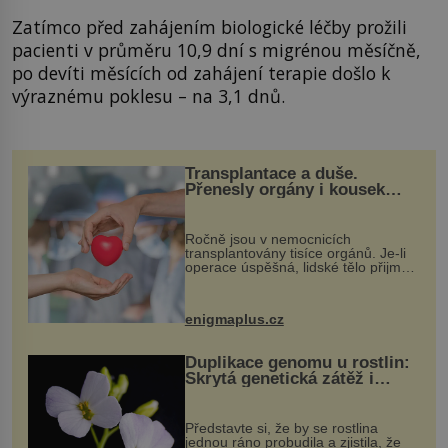
Zatímco před zahájením biologické léčby prožili
pacienti v průměru 10,9 dní s migrénou měsíčně,
po devíti měsících od zahájení terapie došlo k
výraznému poklesu – na 3,1 dnů.
Transplantace a duše.
Přenesly orgány i kousek
osobnosti dárce?
Ročně jsou v nemocnicích
transplantovány tisíce orgánů. Je-li
operace úspěšná, lidské tělo přijme
darovaný orgán za své a pacient
může vést plnohodnotný život. Ale co
když při transplantaci nepřijímám...
enigmaplus.cz
Duplikace genomu u rostlin:
Skrytá genetická zátěž i
evoluční výhoda
Představte si, že by se rostlina
jednou ráno probudila a zjistila, že