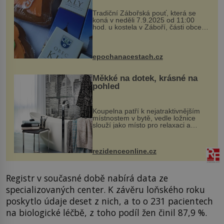
Tradiční Zábořská pouť, která se
koná v neděli 7.9.2025 od 11:00
hod. u kostela v Záboří, části obce
Kly u Mělníka. V programu naleznete
komentovanou prohlídku kostela,
dobovou hudbu, řemesla, atrakce...
epochanacestach.cz
Měkké na dotek, krásné na
pohled
Koupelna patří k nejatraktivnějším
místnostem v bytě, vedle ložnice
slouží jako místo pro relaxaci a
odpočinek. Koupelnový textil –
ručníky, osušky a koberečky –
mohou jako mávnutím kouzelného
rezidenceonline.cz
proutku...
Registr v současné době nabírá data ze
specializovaných center. K závěru loňského roku
poskytlo údaje deset z nich, a to o 231 pacientech
na biologické léčbě, z toho podíl žen činil 87,9 %.