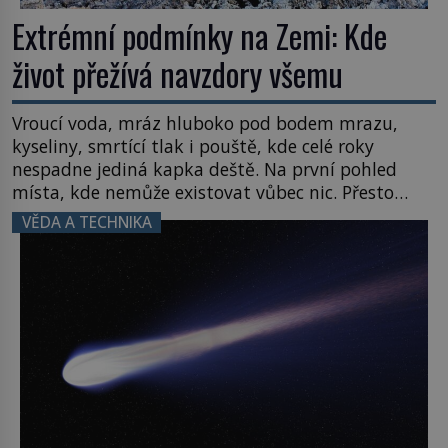
Extrémní podmínky na Zemi: Kde
život přežívá navzdory všemu
Vroucí voda, mráz hluboko pod bodem mrazu,
kyseliny, smrtící tlak i pouště, kde celé roky
nespadne jediná kapka deště. Na první pohled
místa, kde nemůže existovat vůbec nic. Přesto
právě tady vědci objevují organismy, které
VĚDA A TECHNIKA
posouvají hranice života. Každý nový nález mění
naše představy o tom, co všechno dokáže příroda a
napovídá, kde bychom jednou […]