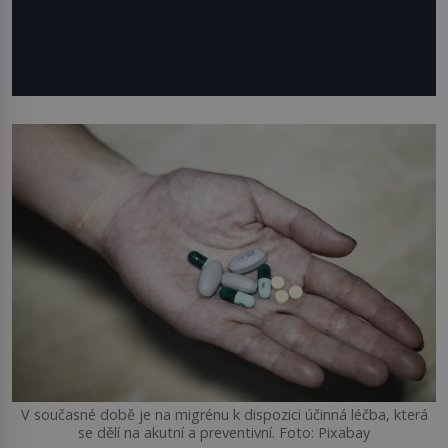
V současné době je na migrénu k dispozici účinná léčba, která
se dělí na akutní a preventivní. Foto: Pixabay