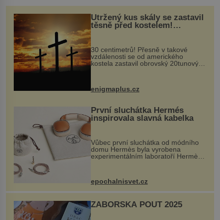
Utržený kus skály se zastavil
těsně před kostelem!
Ochránila ho boží síla?
30 centimetrů! Přesně v takové
vzdálenosti se od amerického
kostela zastavil obrovský 20tunový
balvan, který se v květnu 2014
nečekaně odtrhl od nedaleké skály
při její demolici. Podle místních stojí
enigmaplus.cz
...
První sluchátka Hermés
inspirovala slavná kabelka
Vůbec první sluchátka od módního
domu Hermès byla vyrobena
experimentálním laboratoří Hermès
Ateliers Horizons. Elegantní gadget
si vyžádal dva roky vývoje a chlubí
se ručně šitou hovězí kůží a
epochalnisvet.cz
kovový...
ZÁBOŘSKÁ POUŤ 2025