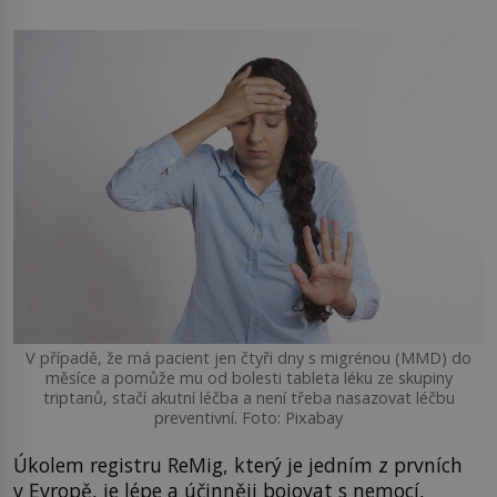
V případě, že má pacient jen čtyři dny s migrénou (MMD) do
měsíce a pomůže mu od bolesti tableta léku ze skupiny
triptanů, stačí akutní léčba a není třeba nasazovat léčbu
preventivní. Foto: Pixabay
Úkolem registru ReMig, který je jedním z prvních
v Evropě, je lépe a účinněji bojovat s nemocí,