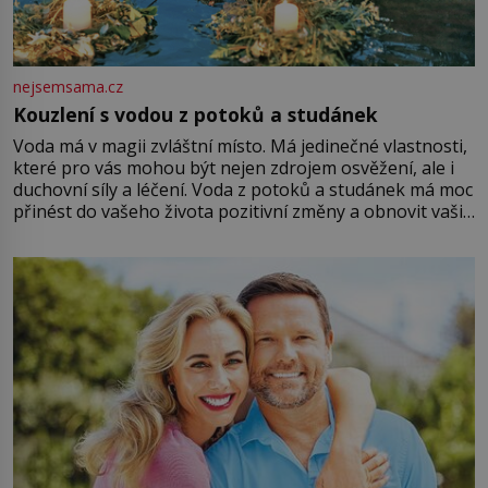
nejsemsama.cz
Kouzlení s vodou z potoků a studánek
Voda má v magii zvláštní místo. Má jedinečné vlastnosti,
které pro vás mohou být nejen zdrojem osvěžení, ale i
duchovní síly a léčení. Voda z potoků a studánek má moc
přinést do vašeho života pozitivní změny a obnovit vaši
energii. Využitím těchto přírodních zdrojů v magii
můžete obohatit své rituály a přinést do svého života
větší harmonii a klid. Je důležité