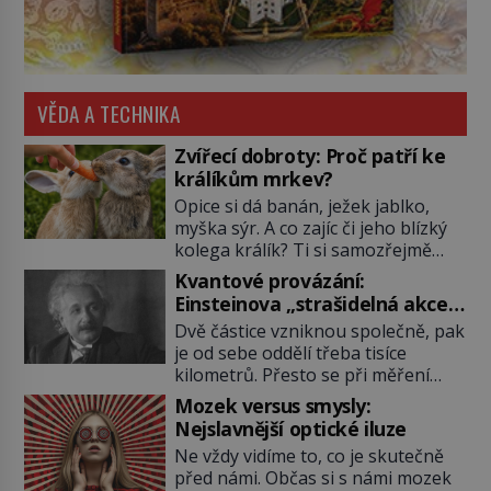
VĚDA A TECHNIKA
Zvířecí dobroty: Proč patří ke
králíkům mrkev?
Opice si dá banán, ježek jablko,
myška sýr. A co zajíc či jeho blízký
kolega králík? Ti si samozřejmě
pochutnají na mrkvi! Proč jsou
Kvantové provázání:
podobné představy o potravě
Einsteinova „strašidelná akce
zvířat často spíš mýty? Pokud máte
na dálku“ dál mate i fascinuje
Dvě částice vzniknou společně, pak
doma králíka, mrkev mu dát
vědce
je od sebe oddělí třeba tisíce
můžete. A nejspíš mu i bude
kilometrů. Přesto se při měření
chutnat, ovšem měl by ji mít jen
chovají, jako by mezi nimi
jako občasný pamlsek. […]
Mozek versus smysly:
existovalo neviditelné pouto. Albert
Nejslavnější optické iluze
Einstein tomu s jistou dávkou
Ne vždy vidíme to, co je skutečně
ironie říká „strašidelná akce na
před námi. Občas si s námi mozek
dálku“ a dlouhá desetiletí věří, že