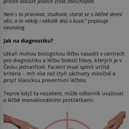
přitom dokáže jedince zcela zneschopnit.
Není s to pracovat, studovat, starat se o běžné denní
věci, a to někdy i několik dnů v kuse,“
popisuje
neurolog.
Jak na diagnostiku?
Lékaři mohou biologickou léčbu nasadit v centrech
pro diagnostiku a léčbu bolestí hlavy, kterých je v
Česku jednatřicet. Pacient musí splnit určitá
kritéria – mít více než čtyři záchvaty měsíčně a
projít klasickou preventivní léčbou.
Teprve když ta nezabere, může odborník uvažovat
o léčbě monoklonálními protilátkami.