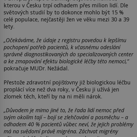
kterou v Česku trpí odhadem přes milion lidí. Dle
světových studií by to dokonce mohlo být 15 %
celé populace, nejčastěji žen ve věku mezi 30 a 39
lety.
„Očekáváme, že údaje z registru povedou k lepšímu
pochopení potřeb pacientů, k včasnému odeslání
správně diagnostikovaných do specializovaných center
a ke zmapování efektu biologické léčby této nemoci,“
pokračuje MUDr. Nežádal.
Přestože zdravotní pojišťovny již biologickou léčbu
proplácí více než dva roky, v Česku ji užívá jen
zlomek těch, kteří by na ni měli nárok.
„Důvodem je mimo jiné to, že řada lidí nemoc před
svým okolím tají – bojí se zlehčování a posměchu – a
odhadem 40 % pacientů vůbec neví, že jejich problémy
má na svědomí právě migréna. Záchvat migrény