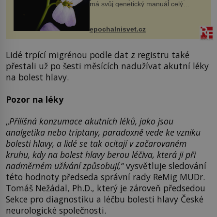
má svůj genetický manuál celý
dvakrát. Přesně to se občas v
přírodě stane – a podle nového
výzkumu to může být pro druhy
epochalnisvet.cz
vstupenka...
Lidé trpící migrénou podle dat z registru také
přestali už po šesti měsících nadužívat akutní léky
na bolest hlavy.
Pozor na léky
„
Přílišná konzumace akutních léků, jako jsou
analgetika nebo triptany, paradoxně vede ke vzniku
bolesti hlavy, a lidé se tak ocitají v začarovaném
kruhu, kdy na bolest hlavy berou léčiva, která ji při
nadměrném užívání způsobují,“
vysvětluje sledování
této hodnoty předseda správní rady ReMig MUDr.
Tomáš Nežádal, Ph.D., který je zároveň předsedou
Sekce pro diagnostiku a léčbu bolesti hlavy České
neurologické společnosti.