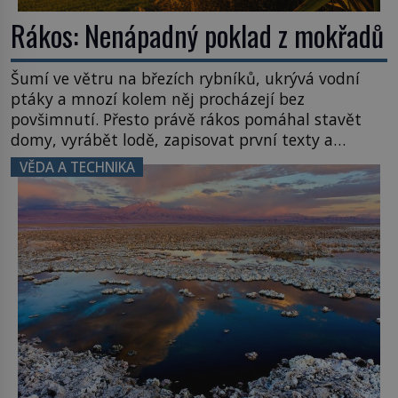
Rákos: Nenápadný poklad z mokřadů
Šumí ve větru na březích rybníků, ukrývá vodní
ptáky a mnozí kolem něj procházejí bez
povšimnutí. Přesto právě rákos pomáhal stavět
domy, vyrábět lodě, zapisovat první texty a
inspiroval řadu pověstí. Tato skromná, ale
VĚDA A TECHNIKA
užitečná rostlina provází člověka už tisíce let.
Většina lidí vnímá rákos jen jako obyčejnou kulisu
letního koupání. Stačí se však podívat […]