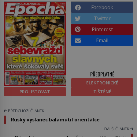
Facebook
Twitter
Pinterest
Email
PŘEDPLATNÉ
ELEKTRONICKÉ
PROLISTOVAT
TIŠTĚNÉ
PŘEDCHOZÍ ČLÁNEK
Ruský vyslanec balamutil orientálce
DALŠÍ ČLÁNEK