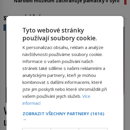
Národní muzeum zachraňuje památky v Sýrii
SOUVISEJÍCÍ ČLÁNKY
VĚDA A TECHNIKA
Tyto webové stránky
používají soubory cookie.
K personalizaci obsahu, reklam a analýze
návštěvnosti používáme soubory cookie.
Informace o vašem používání našich
stránek také sdílíme s našimi reklamními a
analytickými partnery, kteří je mohou
kombinovat s dalšími informacemi, které
jste jim poskytli nebo které shromáždili při
vašem používání jejich služeb.
Více
informací
Výbuch, muzeum a promenáda v
ZOBRAZIT VŠECHNY PARTNERY
(1616)
ulicích. Pět osudů nejslavnějších
→