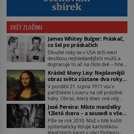
SVĚT ZLOČINU
James Whitey Bulger: Práskač,
co šel po práskačích
Dlouhé roky se v USA drží mezi
desítkou nejhledanějších mužů a
dopracuje to až na číslo dvě – hned
po Usámovi bin Ládinovi (1957–
Krádež Mony Lisy: Nejslavnější
2011). To je James „Whitey“ Bulger
obraz světa zůstane dva roky
(1929–2018) viněný ze spoluúčasti
nezvěstný
V pondělí 21. srpna 1911 visí v
na 19 vraždách, vydírání a lichvy. A
pařížském Louvru na zdi prázdné
samozřejmě, krom toho je ještě
háky. Obraz, který dnes zná celý
drogový dealer, který neváhá
svět, je pryč. Zpočátku si nikdo
odstranit z cesty všechny práskače,
José Pereira: Místo manželky
nemyslí, že jde o krádež.
zatímco […]
12letá dcera – a sousedi o všem
Zaměstnanci jsou přesvědčeni, že
vědí!
Píše se rok 2010. Muž v bílé košili
Mona Lisa je jen v restaurátorské
systematicky listuje kartotékou
dílně nebo u fotografa. Když se
lékařských karet v obci Pinheiro