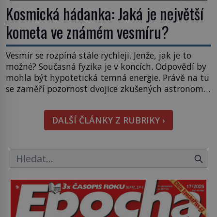
Kosmická hádanka: Jaká je největší
kometa ve známém vesmíru?
Vesmír se rozpíná stále rychleji. Jenže, jak je to
možné? Současná fyzika je v koncích. Odpovědí by
mohla být hypotetická temná energie. Právě na tu
se zaměří pozornost dvojice zkušených astronomů.
Namísto ní ale objeví něco mnohem
hmatatelnějšího. Naprosto rekordní kometu!
DALŠÍ ČLÁNKY Z RUBRIKY ›
Astronomové Pedro Bernardinelli a Gary Bernstein
mravenčí prací zkoumají archivní snímky v rámci
Průzkumu temné energie […]