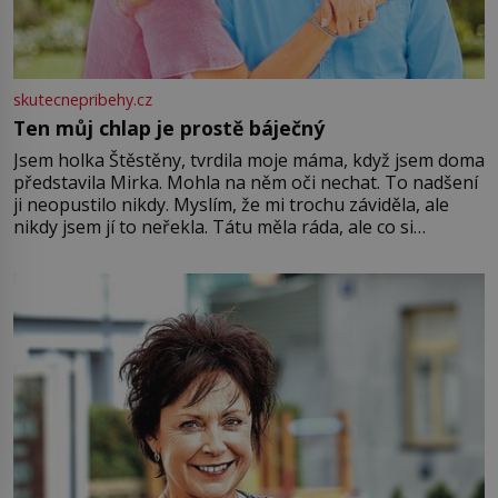
skutecnepribehy.cz
Ten můj chlap je prostě báječný
Jsem holka Štěstěny, tvrdila moje máma, když jsem doma
představila Mirka. Mohla na něm oči nechat. To nadšení
ji neopustilo nikdy. Myslím, že mi trochu záviděla, ale
nikdy jsem jí to neřekla. Tátu měla ráda, ale co si
pamatuji, tak jsme s Mirkem byli zamilovaní mnohem víc.
Jsme spolu moc rádi Tehdy byla jiná doba, když