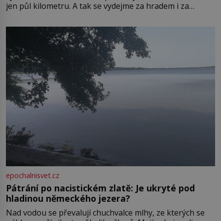
jen půl kilometru. A tak se vydejme za hradem i za
zámkem do krásné jihomoravské krajiny. Trhová osada
Boskovice na okraji Drahanské vrchoviny vznikla někdy
ve13. století, a už v roce 1313 kronikáři zaznamenali
epochalnisvet.cz
Pátrání po nacistickém zlatě: Je ukryté pod
hladinou německého jezera?
Nad vodou se převalují chuchvalce mlhy, ze kterých se