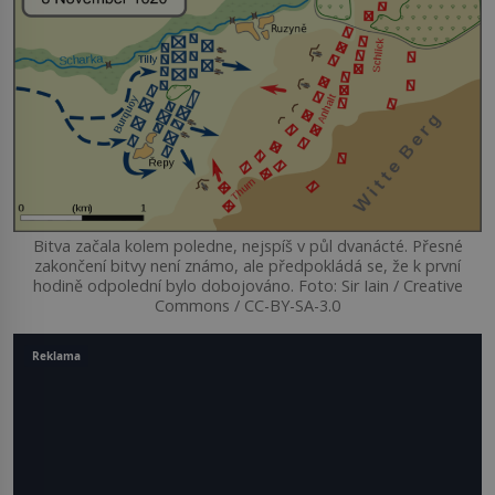
Bitva začala kolem poledne, nejspíš v půl dvanácté. Přesné
zakončení bitvy není známo, ale předpokládá se, že k první
hodině odpolední bylo dobojováno. Foto: Sir Iain / Creative
Commons / CC-BY-SA-3.0
Reklama