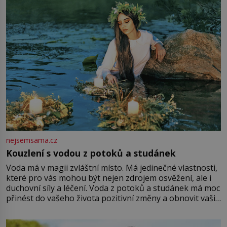
Vezme do ruky dřevěnou
nejsemsama.cz
Kouzlení s vodou z potoků a studánek
Voda má v magii zvláštní místo. Má jedinečné vlastnosti,
které pro vás mohou být nejen zdrojem osvěžení, ale i
duchovní síly a léčení. Voda z potoků a studánek má moc
přinést do vašeho života pozitivní změny a obnovit vaši
energii. Využitím těchto přírodních zdrojů v magii
můžete obohatit své rituály a přinést do svého života