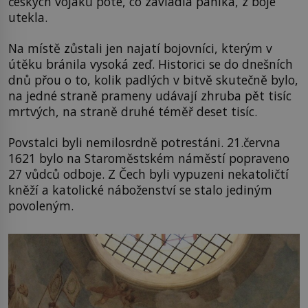
českých vojáků poté, co zavládla panika, z boje
utekla.
Na místě zůstali jen najatí bojovníci, kterým v
útěku bránila vysoká zeď. Historici se do dnešních
dnů přou o to, kolik padlých v bitvě skutečně bylo,
na jedné straně prameny udávají zhruba pět tisíc
mrtvých, na straně druhé téměř deset tisíc.
Povstalci byli nemilosrdně potrestáni. 21.června
1621 bylo na Staroměstském náměstí popraveno
27 vůdců odboje. Z Čech byli vypuzeni nekatoličtí
kněží a katolické náboženství se stalo jediným
povoleným.