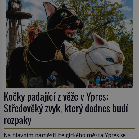
nějakém žít. Mezi ty nejslavnější patří i římské
ghetto založené v roce 1555. Pokud jde o vztah
k Židům, nemá se Řím čím chlubit. […]
Kočky padající z věže v Ypres:
Středověký zvyk, který dodnes budí
rozpaky
Na hlavním náměstí belgického města Ypres se