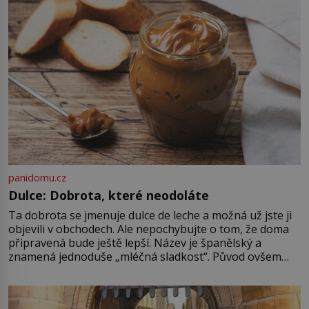
promyšlené a některé principy
používají chirurgové dodnes. Úplně
první […]
panidomu.cz
Dulce: Dobrota, které neodoláte
Ta dobrota se jmenuje dulce de leche a možná už jste ji
objevili v obchodech. Ale nepochybujte o tom, že doma
připravená bude ještě lepší. Název je španělský a
znamená jednoduše „mléčná sladkost“. Původ ovšem
není úplně jednoznačný, o autorství této receptury se
pře hned několik latinskoamerických zemí a k tomu
Francie, kde se traduje,