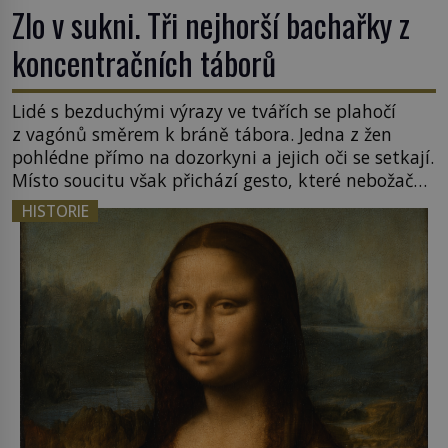
Zlo v sukni. Tři nejhorší bachařky z
koncentračních táborů
Lidé s bezduchými výrazy ve tvářích se plahočí
z vagónů směrem k bráně tábora. Jedna z žen
pohlédne přímo na dozorkyni a jejich oči se setkají.
Místo soucitu však přichází gesto, které nebožačku
posílá rovnou do plynové komory. Jména jako
HISTORIE
Rudolf Höss (1901–1947), Josef Mengele (1911–
1979) či Heinrich Himmler (1900–1945) zná každý,
o koho se historie jen otřela. Jenže […]