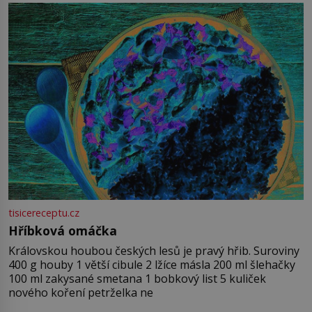
tisicereceptu.cz
Hříbková omáčka
Královskou houbou českých lesů je pravý hřib. Suroviny
400 g houby 1 větší cibule 2 lžíce másla 200 ml šlehačky
100 ml zakysané smetana 1 bobkový list 5 kuliček
nového koření petrželka ne