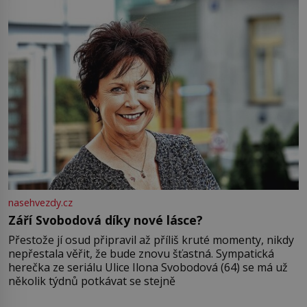
nasehvezdy.cz
Září Svobodová díky nové lásce?
Přestože jí osud připravil až příliš kruté momenty, nikdy
nepřestala věřit, že bude znovu šťastná. Sympatická
herečka ze seriálu Ulice Ilona Svobodová (64) se má už
několik týdnů potkávat se stejně