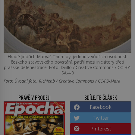
Hrabě Jindřich Matyáš Thurn byl jednou z vůdčích osobností
českého stavovského povstání, patřil mezi iniciátory třetí
pražské defenestrace. Foto: Dirillo / Creative Commons / CC-BY-
SA-4.0
Foto: Úvodní foto: Richienb / Creative Commons / CC-PD-Mark
PRÁVĚ V PRODEJI
SDÍLEJTE ČLÁNEK
Facebook
Twitter
Pinterest