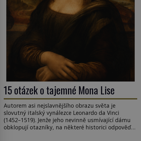
15 otázek o tajemné Mona Lise
Autorem asi nejslavnějšího obrazu světa je
slovutný italský vynálezce Leonardo da Vinci
(1452–1519). Jenže jeho nevinně usmívající dámu
obklopují otazníky, na některé historici odpověď
objeví, jiné zůstanou nezodpovězené. Kam si ji