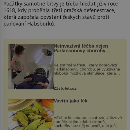
Počátky samotné bitvy je třeba hledat již v roce
1618, kdy proběhla třetí pražská defenestrace,
která započala povstání českých stavů proti
panování Habsburků.
Neinvazivní léčba nejen
Parkinsonovy choroby
pomocí ultrazvukové
„helmy“
Ke zmírnění třesu, který doprovází
Parkinsonovu chorobu, je využívána
hluboká mozková stimulace, která
však vyžaduje vysoce invazivní
zákrok. Ultrazvuk zase není vhodný
k dostatečně přesnému zacílení ...
21stoleti.cz
Vavřín jako lék
Všichni ho známe, císařové, vítězové
i umělci si jím zdobili skráně,
kuchařky bez něj neuvaří, a to ještě
nevíte, že bobkový list může výrazně