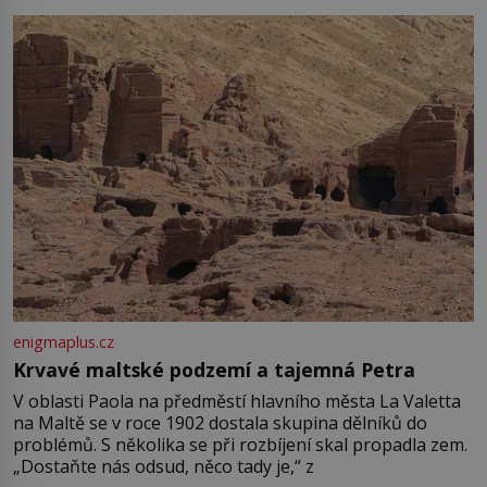
enigmaplus.cz
Krvavé maltské podzemí a tajemná Petra
V oblasti Paola na předměstí hlavního města La Valetta
na Maltě se v roce 1902 dostala skupina dělníků do
problémů. S několika se při rozbíjení skal propadla zem.
„Dostaňte nás odsud, něco tady je,“ z