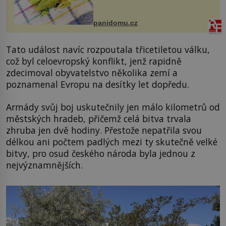
zmírnit některé naše neduhy.
Obsahuje v malém množství ně...
panidomu.cz
Tato událost navíc rozpoutala třicetiletou válku,
což byl celoevropský konflikt, jenž rapidně
zdecimoval obyvatelstvo několika zemí a
poznamenal Evropu na desítky let dopředu.
Armády svůj boj uskutečnily jen málo kilometrů od
městských hradeb, přičemž celá bitva trvala
zhruba jen dvě hodiny. Přestože nepatřila svou
délkou ani počtem padlých mezi ty skutečně velké
bitvy, pro osud českého národa byla jednou z
nejvýznamnějších.