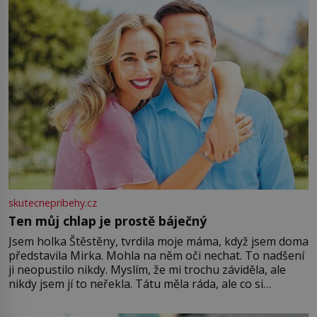
větší harmonii a klid. Je důležité
skutecnepribehy.cz
Ten můj chlap je prostě báječný
Jsem holka Štěstěny, tvrdila moje máma, když jsem doma
představila Mirka. Mohla na něm oči nechat. To nadšení
ji neopustilo nikdy. Myslím, že mi trochu záviděla, ale
nikdy jsem jí to neřekla. Tátu měla ráda, ale co si
pamatuji, tak jsme s Mirkem byli zamilovaní mnohem víc.
Jsme spolu moc rádi Tehdy byla jiná doba, když