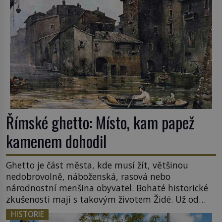
Římské ghetto: Místo, kam papež
kamenem dohodil
Ghetto je část města, kde musí žít, většinou
nedobrovolně, náboženská, rasová nebo
národnostní menšina obyvatel. Bohaté historické
zkušenosti mají s takovým životem Židé. Už od
středověku jsou totiž v každou chvíli nuceni v
HISTORIE