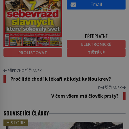
Email
PŘEDPLATNÉ
ELEKTRONICKÉ
PROLISTOVAT
TIŠTĚNÉ
PŘEDCHOZÍ ČLÁNEK
Proč lidé chodí k lékaři až když kašlou krev?
DALŠÍ ČLÁNEK
V čem všem má člověk prsty?
SOUVISEJÍCÍ ČLÁNKY
HISTORIE