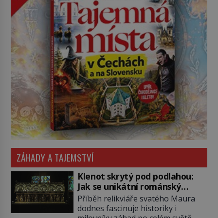
ZÁHADY A TAJEMSTVÍ
Klenot skrytý pod podlahou:
Jak se unikátní románský
poklad dostal do zapadlého
Příběh relikviáře svatého Maura
Bečova?
dodnes fascinuje historiky i
milovníky záhad po celém světě.