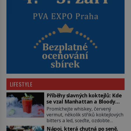
LIFESTYLE
Příběhy slavných koktejlů: Kde
se vzal Manhattan a Bloody
Mary?
Promíchejte whiskey, červený
vermut, několik střiků koktejlových
bitters a led, sceďte, ozdobte
koktejlovou třešinkou a tadá…
Nápoj, která chutná po seně.