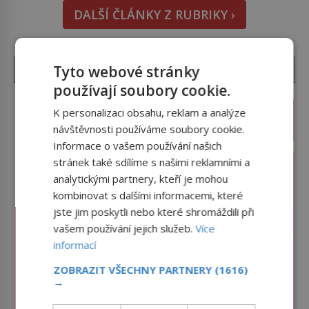
pověsil Napoleon? Samotný císař Napoleon
DALŠÍ ČLÁNKY Z RUBRIKY ›
Bonaparte (1769–1821) má pro malbu slabost, a
tak si ji ještě jako první konzul přemístí do své
ložnice v Tuilerisjkém […]
Tyto webové stránky
používají soubory cookie.
K personalizaci obsahu, reklam a analýze
návštěvnosti používáme soubory cookie.
Informace o vašem používání našich
stránek také sdílíme s našimi reklamními a
analytickými partnery, kteří je mohou
kombinovat s dalšími informacemi, které
jste jim poskytli nebo které shromáždili při
vašem používání jejich služeb.
Více
informací
ZOBRAZIT VŠECHNY PARTNERY
(1616)
→