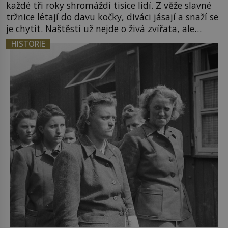
každé tři roky shromáždí tisíce lidí. Z věže slavné
tržnice létají do davu kočky, diváci jásají a snaží se
je chytit. Naštěstí už nejde o živá zvířata, ale
jenom o plyšové suvenýry. Kdysi to ale bylo jinak.
HISTORIE
Tato veselá podívaná připomíná jeden z
nejpodivnějších a zároveň nejkrutějších zvyků […]