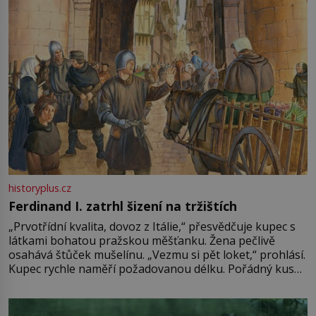
historyplus.cz
Ferdinand I. zatrhl šizení na tržištích
„Prvotřídní kvalita, dovoz z Itálie,“ přesvědčuje kupec s
látkami bohatou pražskou měšťanku. Žena pečlivě
osahává štůček mušelínu. „Vezmu si pět loket,“ prohlásí.
Kupec rychle naměří požadovanou délku. Pořádný kus
mu přitom zůstane za prsty… „Na šaty ho bude málo,
milostpaní. Stačí jenom na sukni,“ zhodnotí švadlena
množství růžového mušelínu. „Ošidili vás, podívejte.“