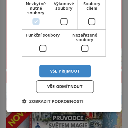
Nezbytně
Výkonové
Soubory
nutné
soubory
cílení
soubory
Funkční soubory
Nezařazené
soubory
VŠE PŘIJMOUT
PROLISTOVAT ČASOPIS
VŠE ODMÍTNOUT
reklama
ZOBRAZIT PODROBNOSTI