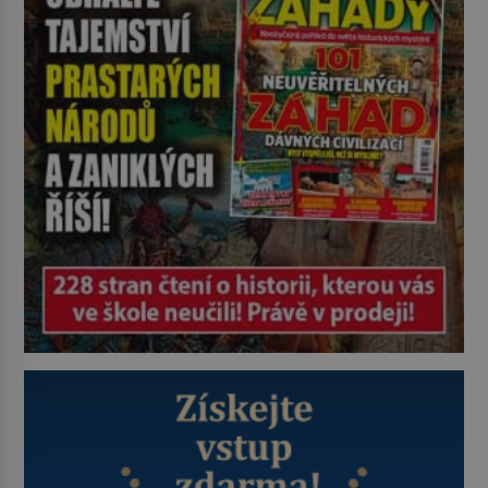
byl jen životem unavený a drogou
ovládaný muž? Marcus Aurelius byl
zastáncem stoicismu, učení, […]