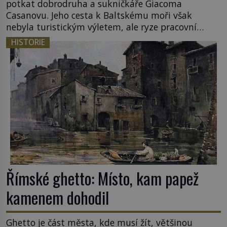
potkat dobrodruha a sukničkáře Giacoma
Casanovu. Jeho cesta k Baltskému moři však
nebyla turistickým výletem, ale ryze pracovní
cestou se zištnými úmysly. Jaký cíl Casanova
HISTORIE
sledoval, když se například procházel uličkami
lotyšské Rigy? Casanova v Pobaltí kontaktoval
tamní zednářské lóže. Nebyl v této oblasti žádným
nováčkem, protože do zednářské […]
Římské ghetto: Místo, kam papež
kamenem dohodil
Ghetto je část města, kde musí žít, většinou