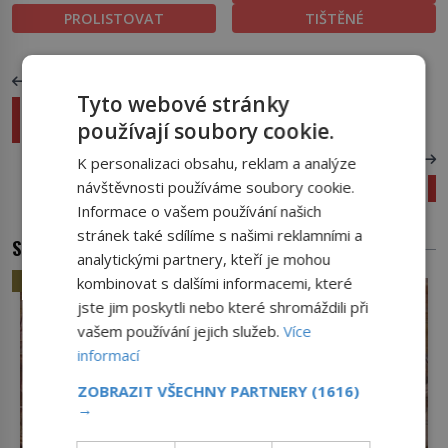
PROLISTOVAT
TIŠTĚNÉ
PŘEDCHOZÍ ČLÁNEK
Tyto webové stránky
Antarktida rozmrzává: Co odhalí ledové
používají soubory cookie.
království?
DALŠÍ ČLÁNEK
K personalizaci obsahu, reklam a analýze
návštěvnosti používáme soubory cookie.
Krysy trochu jinak: Změníte na ně názor?
Informace o vašem používání našich
stránek také sdílíme s našimi reklamními a
SOUVISEJÍCÍ ČLÁNKY
analytickými partnery, kteří je mohou
HISTORIE
kombinovat s dalšími informacemi, které
jste jim poskytli nebo které shromáždili při
vašem používání jejich služeb.
Více
informací
ZOBRAZIT VŠECHNY PARTNERY
(1616)
→