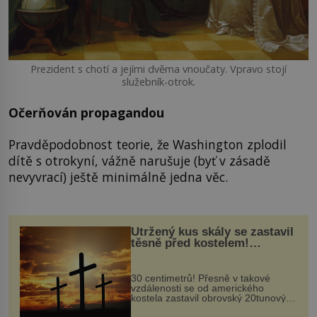
Prezident s chotí a jejími dvěma vnoučaty. Vpravo stojí
služebník-otrok.
Očerňován propagandou
Pravděpodobnost teorie, že Washington zplodil
dítě s otrokyní, vážně narušuje (byť v zásadě
nevyvrací) ještě minimálně jedna věc.
Utržený kus skály se zastavil
těsně před kostelem!
Ochránila ho boží síla?
30 centimetrů! Přesně v takové
vzdálenosti se od amerického
kostela zastavil obrovský 20tunový
balvan, který se v květnu 2014