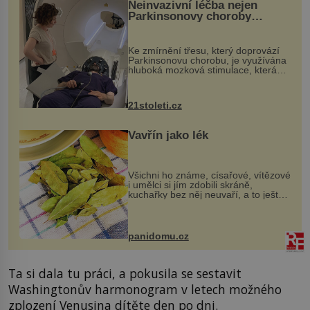
Neinvazivní léčba nejen
Parkinsonovy choroby
pomocí ultrazvukové
„helmy“
Ke zmírnění třesu, který doprovází
Parkinsonovu chorobu, je využívána
hluboká mozková stimulace, která
však vyžaduje vysoce invazivní
zákrok. Ultrazvuk zase není vhodný
k dostatečně přesnému zacílení ...
21stoleti.cz
Vavřín jako lék
Všichni ho známe, císařové, vítězové
i umělci si jím zdobili skráně,
kuchařky bez něj neuvaří, a to ještě
nevíte, že bobkový list může výrazně
zmírnit některé naše neduhy.
Obsahuje v malém množství ně...
panidomu.cz
Ta si dala tu práci, a pokusila se sestavit
Washingtonův harmonogram v letech možného
zplození Venusina dítěte den po dni.