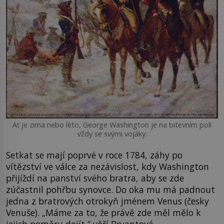
Ať je zima nebo léto, George Washington je na bitevním poli
vždy se svými vojáky.
Setkat se mají poprvé v roce 1784, záhy po
vítězství ve válce za nezávislost, kdy Washington
přijíždí na panství svého bratra, aby se zde
zúčastnil pohřbu synovce. Do oka mu má padnout
jedna z bratrových otrokyň jménem Venus (česky
Venuše). „Máme za to, že právě zde měl mělo k