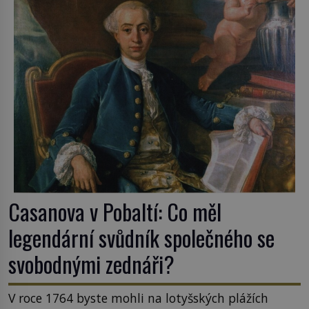
Casanova v Pobaltí: Co měl
legendární svůdník společného se
svobodnými zednáři?
V roce 1764 byste mohli na lotyšských plážích