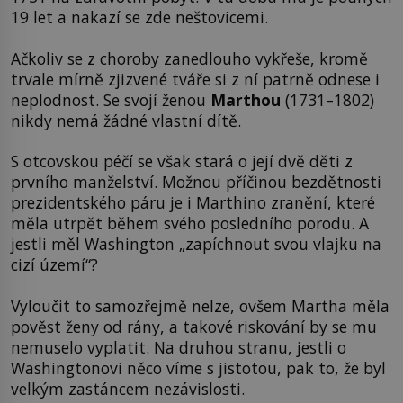
19 let a nakazí se zde neštovicemi.
Ačkoliv se z choroby zanedlouho vykřeše, kromě
trvale mírně zjizvené tváře si z ní patrně odnese i
neplodnost. Se svojí ženou
Marthou
(1731–1802)
nikdy nemá žádné vlastní dítě.
S otcovskou péčí se však stará o její dvě děti z
prvního manželství. Možnou příčinou bezdětnosti
prezidentského páru je i Marthino zranění, které
měla utrpět během svého posledního porodu. A
jestli měl Washington „zapíchnout svou vlajku na
cizí území“?
Vyloučit to samozřejmě nelze, ovšem Martha měla
pověst ženy od rány, a takové riskování by se mu
nemuselo vyplatit. Na druhou stranu, jestli o
Washingtonovi něco víme s jistotou, pak to, že byl
velkým zastáncem nezávislosti.