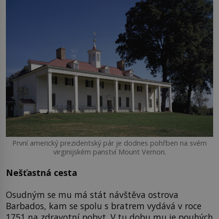
První americký prezidentský pár je dodnes pohřben na svém
virginijském panství Mount Vernon.
Nešťastná cesta
Osudným se mu má stát návštěva ostrova
Barbados, kam se spolu s bratrem vydává v roce
1751 na zdravotní pobyt. V tu dobu mu je pouhých