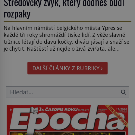
Středověký zvyk, který dodnes budí
rozpaky
Na hlavním náměstí belgického města Ypres se
každé tři roky shromáždí tisíce lidí. Z věže slavné
tržnice létají do davu kočky, diváci jásají a snaží se
je chytit. Naštěstí už nejde o živá zvířata, ale
jenom o plyšové suvenýry. Kdysi to ale bylo jinak.
Tato veselá podívaná připomíná jeden z
DALŠÍ ČLÁNKY Z RUBRIKY ›
nejpodivnějších a zároveň nejkrutějších zvyků […]