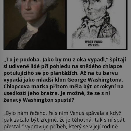
„To je podoba. Jako by mu z oka vypadl,“ špitají
si udiveně lidé při pohledu na snědého chlapce
potulujícího se po plantážích. Až na tu barvu
vypadá jako mladší klon George Washingtona.
Chlapcova matka přitom měla být otrokyní na
usedlosti jeho bratra. Je možné, že se s ní
ženatý Washington spustil?
„Bylo nám řečeno, že s ním Venus spávala a když
pak začalo být zřejmé, že je těhotná, tak s ní spát
přestal,“ vypravuje příběh, který se v její rodině