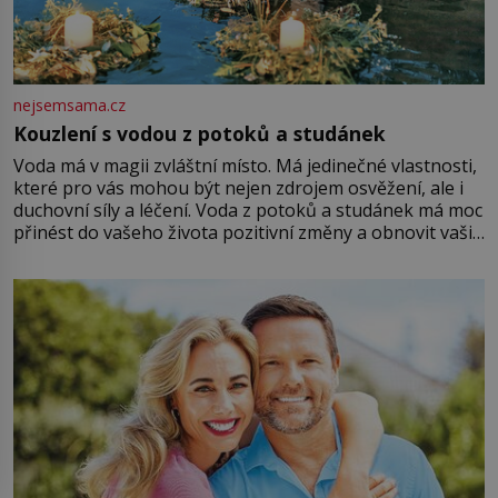
nejsemsama.cz
Kouzlení s vodou z potoků a studánek
Voda má v magii zvláštní místo. Má jedinečné vlastnosti,
které pro vás mohou být nejen zdrojem osvěžení, ale i
duchovní síly a léčení. Voda z potoků a studánek má moc
přinést do vašeho života pozitivní změny a obnovit vaši
energii. Využitím těchto přírodních zdrojů v magii
můžete obohatit své rituály a přinést do svého života
větší harmonii a klid. Je důležité