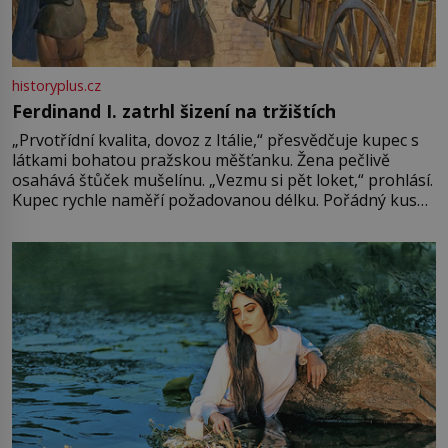
historyplus.cz
Ferdinand I. zatrhl šizení na tržištích
„Prvotřídní kvalita, dovoz z Itálie,“ přesvědčuje kupec s
látkami bohatou pražskou měšťanku. Žena pečlivě
osahává štůček mušelínu. „Vezmu si pět loket,“ prohlásí.
Kupec rychle naměří požadovanou délku. Pořádný kus
mu přitom zůstane za prsty… „Na šaty ho bude málo,
milostpaní. Stačí jenom na sukni,“ zhodnotí švadlena
množství růžového mušelínu. „Ošidili vás, podívejte.“
Vezme do ruky dřevěnou