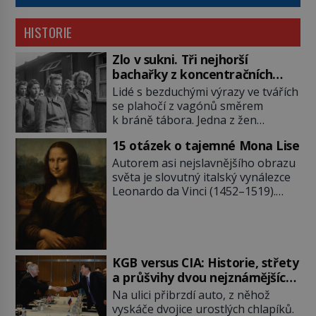
HISTORIE
Zlo v sukni. Tři nejhorší
bachařky z koncentračních
táborů
Lidé s bezduchými výrazy ve tvářích
se plahočí z vagónů směrem
k bráně tábora. Jedna z žen
pohlédne přímo na dozorkyni a
15 otázek o tajemné Mona Lise
jejich oči se setkají. Místo soucitu
však přichází gesto, které
Autorem asi nejslavnějšího obrazu
nebožačku posílá rovnou do
světa je slovutný italský vynálezce
plynové komory. Jména jako Rudolf
Leonardo da Vinci (1452–1519).
Höss (1901–1947), Josef Mengele
Jenže jeho nevinně usmívající dámu
(1911–1979) či Heinrich Himmler
obklopují otazníky, na některé
(1900–1945) zná každý, o koho se
historici odpověď objeví, jiné
historie jen otřela. Jenže […]
zůstanou nezodpovězené. Kam si ji
pověsil Napoleon? Samotný císař
KGB versus CIA: Historie, střety
Napoleon Bonaparte (1769–1821)
a průšvihy dvou nejznámějších
má pro malbu slabost, a tak si ji
tajných služeb historie
Na ulici přibrzdí auto, z něhož
ještě jako první konzul přemístí do
vyskáče dvojice urostlých chlapíků.