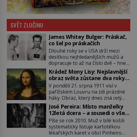
SVĚT ZLOČINU
James Whitey Bulger: Práskač,
co šel po práskačích
Dlouhé roky se v USA drží mezi
desítkou nejhledanějších mužů a
dopracuje to až na číslo dvě – hned
po Usámovi bin Ládinovi (1957–
Krádež Mony Lisy: Nejslavnější
2011). To je James „Whitey“ Bulger
obraz světa zůstane dva roky
(1929–2018) viněný ze spoluúčasti
nezvěstný
V pondělí 21. srpna 1911 visí v
na 19 vraždách, vydírání a lichvy. A
pařížském Louvru na zdi prázdné
samozřejmě, krom toho je ještě
háky. Obraz, který dnes zná celý
drogový dealer, který neváhá
svět, je pryč. Zpočátku si nikdo
odstranit z cesty všechny práskače,
José Pereira: Místo manželky
nemyslí, že jde o krádež.
zatímco […]
12letá dcera – a sousedi o všem
Zaměstnanci jsou přesvědčeni, že
vědí!
Píše se rok 2010. Muž v bílé košili
Mona Lisa je jen v restaurátorské
systematicky listuje kartotékou
dílně nebo u fotografa. Když se
lékařských karet v obci Pinheiro
ukáže pravda, propukne jeden z