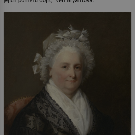
jejich poměru dojít,“ věří Bryantová.