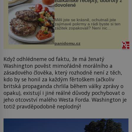
Balkánské recepty, dobroty z
dovolené
Měli jste se krásně, ochutnali jste
zajímavé pokrmy a rádi byste si ten
zážitek zopakovali? Není nic
snazšího. Pljeskavica (10 porcí)
Možná jste ji ochutnali na dovolené v
bývalé Jugoslávii, lze ji vi...
panidomu.cz
Když odhlédneme od faktu, že má ženatý
Washington pověst mimořádně morálního a
zásadového člověka, který rozhodně není z těch,
kdo by se honil za každým fěrtoškem (ačkoliv
britská propaganda chrlila během války zprávy o
opaku), existují i jiné reálné důvody pochybovat o
jeho otcovství malého Westa Forda. Washington je
totiž pravděpodobně neplodný!