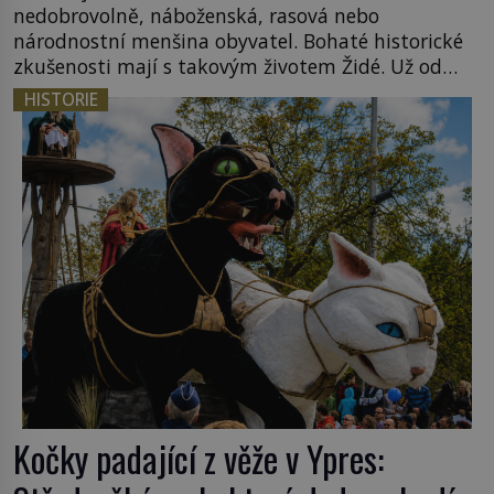
nedobrovolně, náboženská, rasová nebo
národnostní menšina obyvatel. Bohaté historické
zkušenosti mají s takovým životem Židé. Už od
středověku jsou totiž v každou chvíli nuceni v
HISTORIE
nějakém žít. Mezi ty nejslavnější patří i římské
ghetto založené v roce 1555. Pokud jde o vztah
k Židům, nemá se Řím čím chlubit. […]
Kočky padající z věže v Ypres: