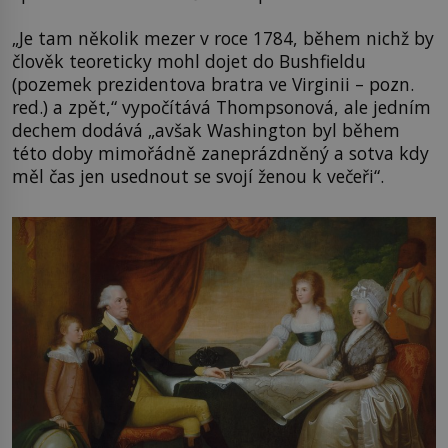
„Je tam několik mezer v roce 1784, během nichž by
člověk teoreticky mohl dojet do Bushfieldu
(pozemek prezidentova bratra ve Virginii – pozn.
red.) a zpět,“ vypočítává Thompsonová, ale jedním
dechem dodává „avšak Washington byl během
této doby mimořádně zaneprázdněný a sotva kdy
měl čas jen usednout se svojí ženou k večeři“.