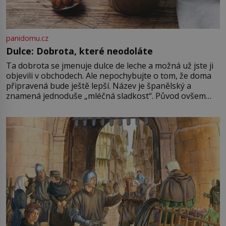
panidomu.cz
Dulce: Dobrota, které neodoláte
Ta dobrota se jmenuje dulce de leche a možná už jste ji
objevili v obchodech. Ale nepochybujte o tom, že doma
připravená bude ještě lepší. Název je španělský a
znamená jednoduše „mléčná sladkost“. Původ ovšem
není úplně jednoznačný, o autorství této receptury se
pře hned několik latinskoamerických zemí a k tomu
Francie, kde se traduje,