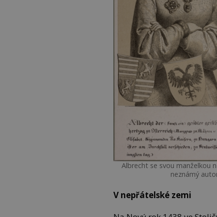
Albrecht se svou manželkou n
neznámý autor
V nepřátelské zemi
Na Nový rok 1438 ve Stol