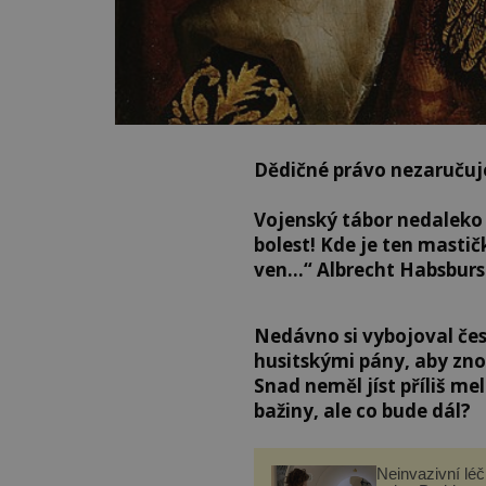
Dědičné právo nezaručuj
Vojenský tábor nedaleko 
bolest! Kde je ten mastič
ven…“ Albrecht Habsburs
Nedávno si vybojoval čes
husitskými pány, aby zno
Snad neměl jíst příliš me
bažiny, ale co bude dál?
Neinvazivní lé