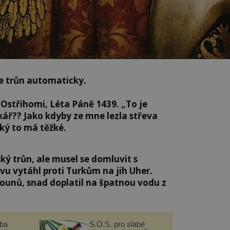
e trůn automaticky.
Ostřihomi, Léta Páně 1439. „To je
kář?? Jako kdyby ze mne lezla střeva
ký to má těžké.
ký trůn, ale musel se domluvit s
vu vytáhl proti Turkům na jih Uher.
lounů, snad doplatil na špatnou vodu z
čba
S.O.S. pro slabé