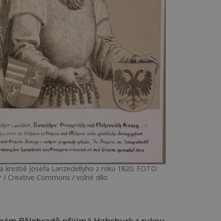
a kresbě Josefa Lanzedellyho z roku 1820. FOTO:
 / Creative Commons / volné dílo
ičném Bělehradě přijímá Habsburk z rukou