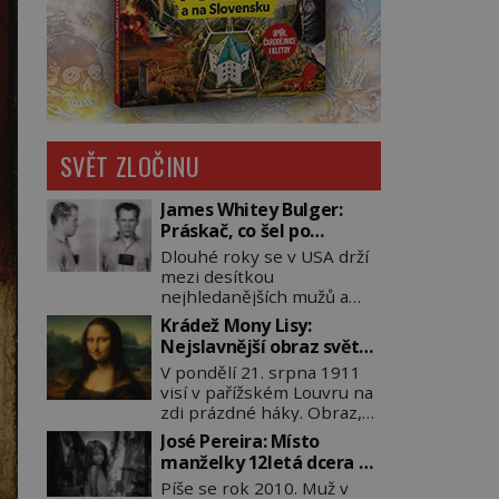
SVĚT ZLOČINU
James Whitey Bulger:
Práskač, co šel po
práskačích
Dlouhé roky se v USA drží
mezi desítkou
nejhledanějších mužů a
dopracuje to až na číslo
Krádež Mony Lisy:
dvě – hned po Usámovi bin
Nejslavnější obraz světa
Ládinovi (1957–2011). To je
zůstane dva roky
V pondělí 21. srpna 1911
James „Whitey“ Bulger
nezvěstný
visí v pařížském Louvru na
(1929–2018) viněný ze
zdi prázdné háky. Obraz,
spoluúčasti na 19
který dnes zná celý svět, je
vraždách, vydírání a lichvy.
José Pereira: Místo
pryč. Zpočátku si nikdo
A samozřejmě, krom toho
manželky 12letá dcera –
nemyslí, že jde o krádež.
je ještě drogový dealer,
a sousedi o všem vědí!
Píše se rok 2010. Muž v
Zaměstnanci jsou
který neváhá odstranit z