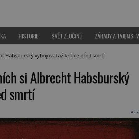
IKA
HISTORIE
SVĚT ZLOČINU
ZÁHADY A TAJEMSTV
ht Habsburský vybojoval až krátce před smrtí
mích si Albrecht Habsburský
ed smrtí
4.7.