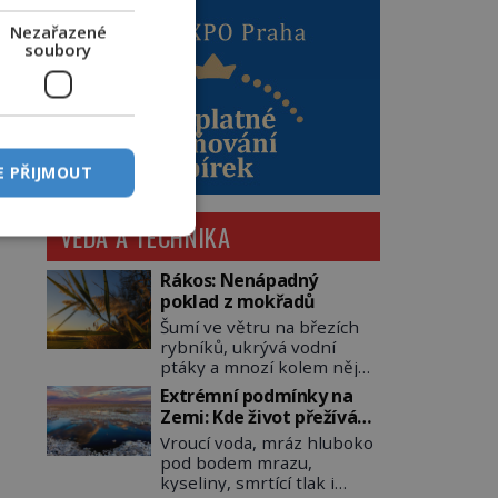
Nezařazené
soubory
E PŘIJMOUT
VĚDA A TECHNIKA
Rákos: Nenápadný
poklad z mokřadů
Šumí ve větru na březích
rybníků, ukrývá vodní
ptáky a mnozí kolem něj
procházejí bez povšimnutí.
Extrémní podmínky na
Přesto právě rákos
Zemi: Kde život přežívá
pomáhal stavět domy,
navzdory všemu
Vroucí voda, mráz hluboko
vyrábět lodě, zapisovat
pod bodem mrazu,
první texty a inspiroval
kyseliny, smrtící tlak i
řadu pověstí. Tato