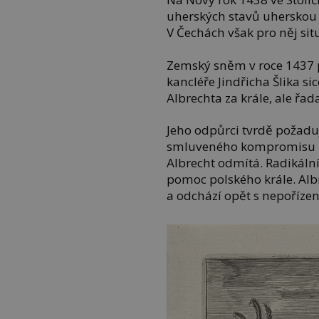
uherských stavů uherskou 
V Čechách však pro něj sit
Zemský sněm v roce 1437 
kancléře Jindřicha Šlika s
Albrechta za krále, ale řad
Jeho odpůrci tvrdě požadu
smluveného kompromisu mez
Albrecht odmítá. Radikální
pomoc polského krále. Al
a odchází opět s nepoříze