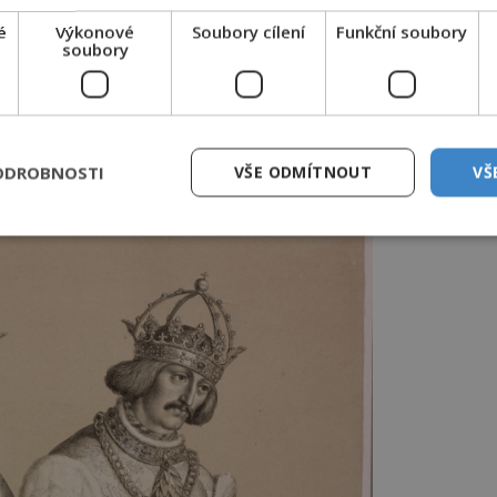
ře a stává se jeho zetěm i
kých válek se účastní první křížové
é
Výkonové
Soubory cílení
Funkční soubory
soubory
mberkem obléhá Tábor, takže u nás
í.
ODROBNOSTI
VŠE ODMÍTNOUT
VŠ