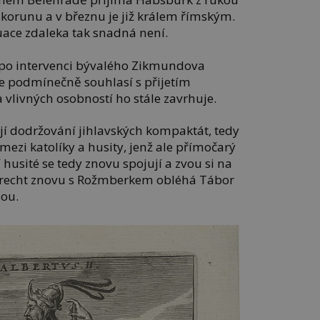
korunu a v březnu je již králem římským.
uace zdaleka tak snadná není.
po intervenci bývalého Zikmundova
ice podmínečně souhlasí s přijetím
a vlivných osobností ho stále zavrhuje.
jí dodržování jihlavských kompaktát, tedy
i katolíky a husity, jenž ale přímočarý
 husité se tedy znovu spojují a zvou si na
brecht znovu s Rožmberkem obléhá Tábor
nou.