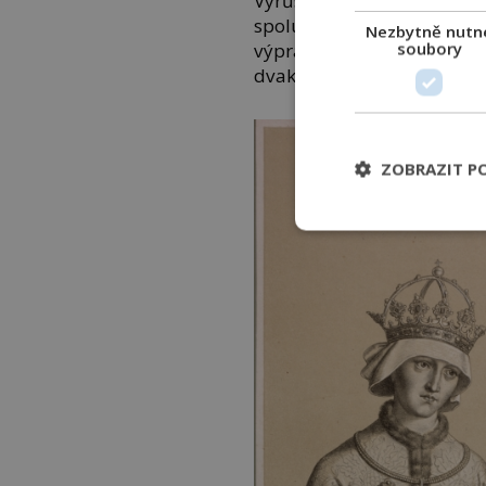
Vyrůstá na Zikmundově dvo
spolubojovníkem. Za husits
Nezbytně nutn
soubory
výpravy, a dokonce s Rož
dvakrát dobře zapsaný nen
ZOBRAZIT P