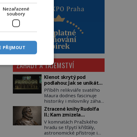
Nezařazené
soubory
E PŘIJMOUT
ZÁHADY A TAJEMSTVÍ
Klenot skrytý pod
podlahou: Jak se unikátní
románský poklad dostal
Příběh relikviáře svatého
do zapadlého Bečova?
Maura dodnes fascinuje
historiky i milovníky záhad
po celém světě. Tato
Ztracené knihy Rudolfa
románská zlatnická
II.: Kam zmizela
památka ze 13. století je
nejzáhadnější knihovna
V komnatách Pražského
po českých korunovačních
Evropy?
hradu se třpytí křišťály,
klenotech druhým
astronomické přístroje i
nejcennějším movitým