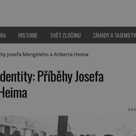
IKA
HISTORIE
SVĚT ZLOČINU
ZÁHADY A TAJEMSTV
běhy Josefa Mengeleho a Ariberta Heima
dentity: Příběhy Josefa
 Heima
8.8.