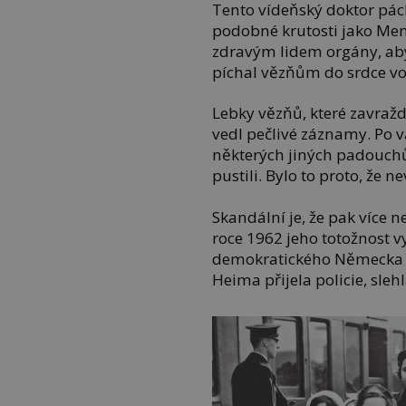
Tento vídeňský doktor pá
podobné krutosti jako Men
zdravým lidem orgány, aby s
píchal vězňům do srdce v
Lebky vězňů, které zavraždi
vedl pečlivé záznamy. Po v
některých jiných padouchů
pustili. Bylo to proto, že n
Skandální je, že pak více n
roce 1962 jeho totožnost v
demokratického Německa na
Heima přijela policie, sle