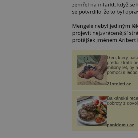
zemřel na infarkt, když se 
se potvrdilo, že to byl opr
Mengele nebyl jediným lé
projevit nejzvrácenější st
protějšek jménem Aribert 
Gen, který naši 
předci ztratili p
miliony let, by 
pomoci s léčbo
„nemoci králů“
21stoleti.cz
Balkánské rece
dobroty z dovo
panidomu.cz