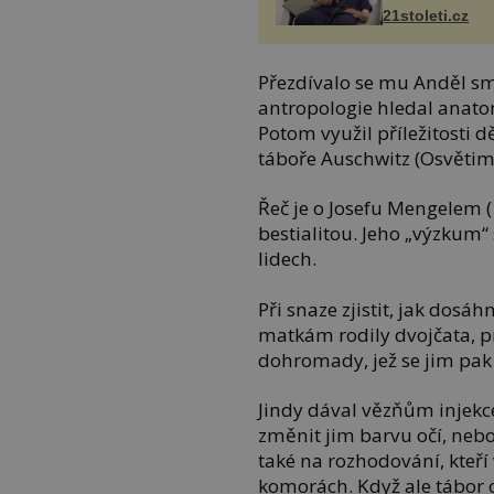
21stoleti.cz
Přezdívalo se mu Anděl sm
antropologie hledal anatom
Potom využil příležitosti 
táboře Auschwitz (Osvětim
Řeč je o Josefu Mengelem (
bestialitou. Jeho „výzkum
lidech.
Při snaze zjistit, jak dos
matkám rodily dvojčata, 
dohromady, jež se jim pak 
Jindy dával vězňům injekce
změnit jim barvu očí, nebo
také na rozhodování, kteř
komorách. Když ale tábor o