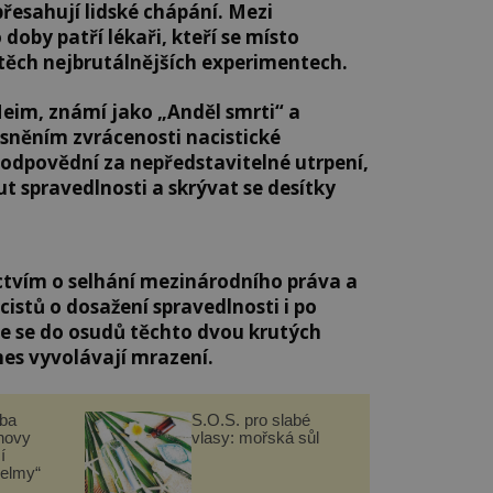
přesahují lidské chápání. Mezi
doby patří lékaři, kteří se místo
 těch nejbrutálnějších experimentech.
Heim, známí jako „Anděl smrti“ a
esněním zvrácenosti nacistické
 zodpovědní za nepředstavitelné utrpení,
t spravedlnosti a skrývat se desítky
ectvím o selhání mezinárodního práva a
istů o dosažení spravedlnosti i po
e se do osudů těchto dvou krutých
es vyvolávají mrazení.
čba
S.O.S. pro slabé
novy
vlasy: mořská sůl
í
helmy“