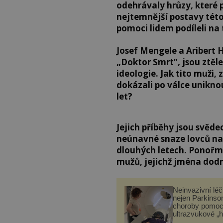
odehrávaly hrůzy, které 
nejtemnější postavy této 
pomoci lidem podíleli na
Josef Mengele a Aribert 
„Doktor Smrt“, jsou ztěl
ideologie. Jak tito muži,
dokázali po válce uniknou
let?
Jejich příběhy jsou svěd
neúnavné snaze lovců nac
dlouhých letech. Ponořm
mužů, jejichž jména dodn
Neinvazivní lé
nejen Parkinso
choroby pomoc
ultrazvukové „