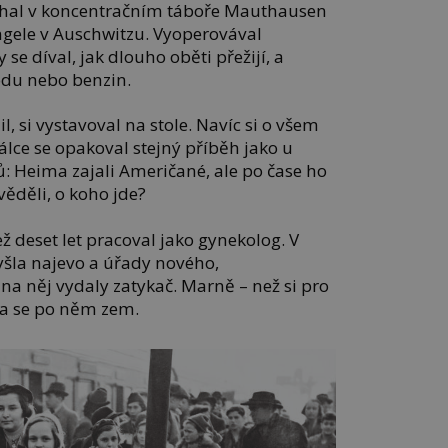
chal v koncentračním táboře Mauthausen
gele v Auschwitzu. Vyoperovával
e díval, jak dlouho oběti přežijí, a
odu nebo benzin.
l, si vystavoval na stole. Navíc si o všem
álce se opakoval stejný příběh jako u
: Heima zajali Američané, ale po čase ho
evěděli, o koho jde?
ež deset let pracoval jako gynekolog. V
yšla najevo a úřady nového,
 něj vydaly zatykač. Marně – než si pro
hla se po něm zem.