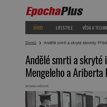
ÚVOD
LIFESTYLE
VĚDA A TECHN
Domů
Andělé smrti a skryté identity: Pří
Andělé smrti a skryté i
Mengeleho a Ariberta
MONIKA VAŠKOVÁ