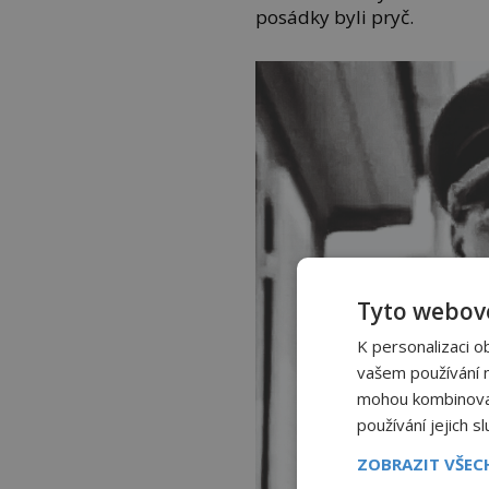
posádky byli pryč.
Tyto webové
K personalizaci o
vašem používání na
mohou kombinovat 
používání jejich s
ZOBRAZIT VŠE