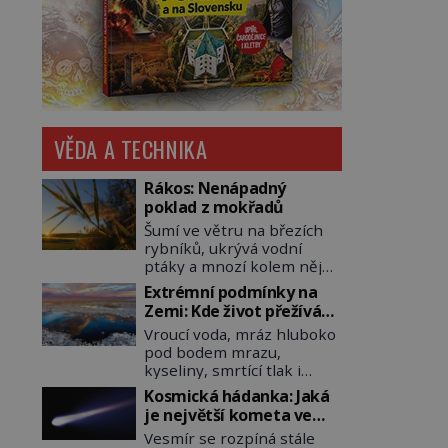
VĚDA A TECHNIKA
Rákos: Nenápadný
poklad z mokřadů
Šumí ve větru na březích
rybníků, ukrývá vodní
ptáky a mnozí kolem něj
procházejí bez povšimnutí.
Extrémní podmínky na
Přesto právě rákos
Zemi: Kde život přežívá
pomáhal stavět domy,
navzdory všemu
Vroucí voda, mráz hluboko
vyrábět lodě, zapisovat
pod bodem mrazu,
první texty a inspiroval
kyseliny, smrtící tlak i
řadu pověstí. Tato
pouště, kde celé roky
skromná, ale užitečná
Kosmická hádanka: Jaká
nespadne jediná kapka
rostlina provází člověka už
je největší kometa ve
deště. Na první pohled
tisíce let. Většina lidí vnímá
známém vesmíru?
Vesmír se rozpíná stále
místa, kde nemůže
rákos jen jako obyčejnou