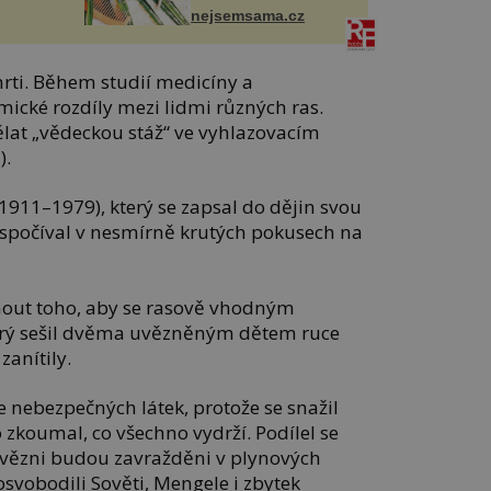
nejsemsama.cz
rti. Během studií medicíny a
ické rozdíly mezi lidmi různých ras.
dělat „vědeckou stáž“ ve vyhlazovacím
).
1911–1979), který se zapsal do dějin svou
“ spočíval v nesmírně krutých pokusech na
áhnout toho, aby se rasově vhodným
prý sešil dvěma uvězněným dětem ruce
zanítily.
 nebezpečných látek, protože se snažil
 zkoumal, co všechno vydrží. Podílel se
í vězni budou zavražděni v plynových
svobodili Sověti, Mengele i zbytek