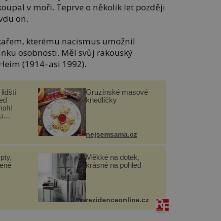
koupal v moři. Teprve o několik let později
avdu on.
kařem, kterému nacismus umožnil
ránku osobnosti. Měl svůj rakouský
Heim (1914–asi 1992).
lidští
Gruzínské masové
řed
knedlíčky
mohl
u
nejsemsama.cz
pty,
Měkké na dotek,
lené
krásné na pohled
rezidenceonline.cz