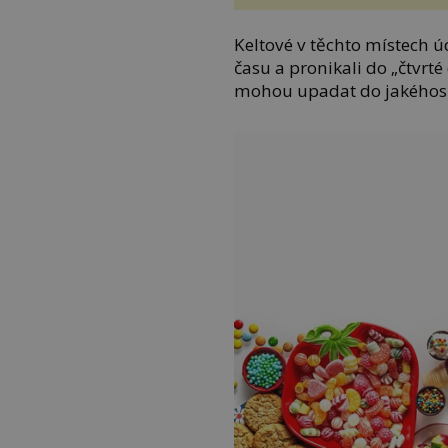
Keltové v těchto místech ú
času a pronikali do „čtvrté
mohou upadat do jakéhosi