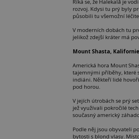
Říká se, že Halekalā je vo
rozvoj. Kdysi tu prý byly 
působili tu všemožní léčite
V moderních dobách tu pro
jelikož zdejší kráter má 
Mount Shasta, Kaliforni
Americká hora Mount Shas
tajemnými příběhy, které s
indiáni. Někteří lidé hovo
pod horou.
V jejích útrobách se prý set
jež využívali pokročilé tec
současný americký záhado
Podle něj jsou obyvateli
bytosti s blond vlasy. Místo