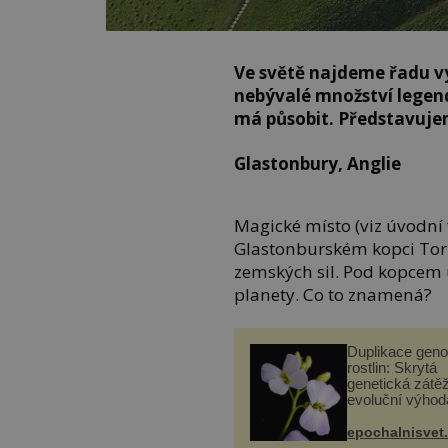
Ve světě najdeme řadu vý
nebývalé množství legend 
má působit. Představuje
Glastonbury, Anglie
Magické místo (viz úvodní f
Glastonburském kopci Tor 
zemských sil. Pod kopcem ú
planety. Co to znamená?
Duplikace gen
rostlin: Skrytá
genetická zátěž
evoluční výhod
epochalnisvet