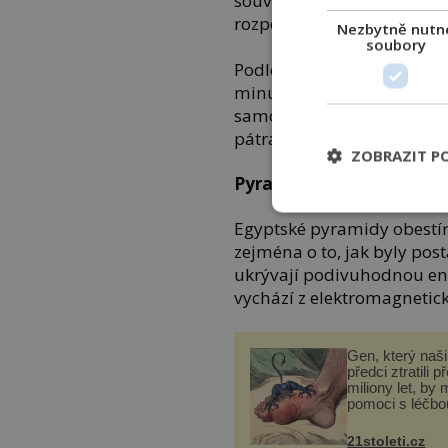
souvisí s astronomií. Sta
rozpoznávání slunovratu.
Nezbytně nutn
soubory
Podle další teorie bylo St
minulosti léčeny nemoci – 
samotné kameny. Dodnes al
pátrá. Stejně tak není jas
ZOBRAZIT P
Pyramidy v Gíze, Egypt
Egyptské pyramidy obestír
zejména o to, jak byly post
ukrývají podivuhodnou ene
vychází z elektromagnetick
Gen, který naši 
předci ztratili p
miliony let, by 
pomoci s léčbo
„nemoci králů“
21stoleti.cz