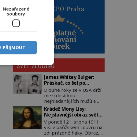
Nezařazené
soubory
E PŘIJMOUT
SVĚT ZLOČINU
James Whitey Bulger:
Práskač, co šel po
práskačích
Dlouhé roky se v USA drží
mezi desítkou
nejhledanějších mužů a
dopracuje to až na číslo
Krádež Mony Lisy:
dvě – hned po Usámovi bin
Nejslavnější obraz světa
Ládinovi (1957–2011). To je
zůstane dva roky
V pondělí 21. srpna 1911
James „Whitey“ Bulger
nezvěstný
visí v pařížském Louvru na
(1929–2018) viněný ze
zdi prázdné háky. Obraz,
spoluúčasti na 19