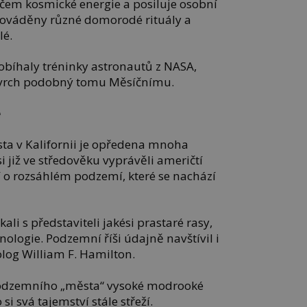
dičem kosmické energie a posiluje osobní
prováděny různé domorodé rituály a
lé.
bíhaly tréninky astronautů z NASA,
povrch podobný tomu Měsíčnímu.
e
ta v Kalifornii je opředena mnoha
i již ve středověku vyprávěli američtí
ří o rozsáhlém podzemí, které se nachází
kali s představiteli jakési prastaré rasy,
hnologie. Podzemní říši údajně navštívil i
log William F. Hamilton.
 podzemního „města“ vysoké modrooké
 si svá tajemství stále střeží.