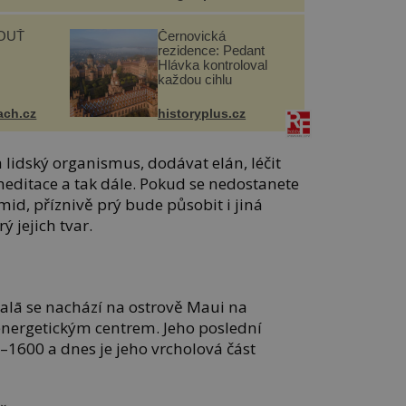
OUŤ
Černovická
rezidence: Pedant
Hlávka kontroloval
každou cihlu
ach.cz
historyplus.cz
lidský organismus, dodávat elán, léčit
meditace a tak dále. Pokud se nedostanete
id, příznivě prý bude působit i jiná
ý jejich tvar.
kalā se nachází na ostrově Maui na
energetickým centrem. Jeho poslední
–1600 a dnes je jeho vrcholová část