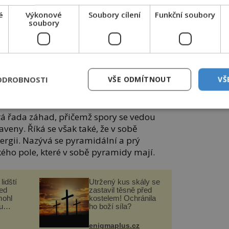
vba byla možná postavena kvůli
é
Výkonové
Soubory cílení
Funkční soubory
soubory
onehenge poutní místo, kde byly v
magické vlastnosti mají prý mít navíc i
e jeho účel není znám a stále se po něm
né, kdo ho postavil a jakým způsobem.
ODROBNOSTI
VŠE ODMÍTNOUT
VŠ
á řada záhad, přičemž spory se vedou
aveny. Říká se však také, že v sobě
rgii. Nazývá se pyramidální a prý
ého pole, které v sobě pyramidy mají.
lidští
Utržený kus skály se
řed
zastavil těsně před
mohl
kostelem! Ochránila
u
ho boží síla?
enigmaplus.cz