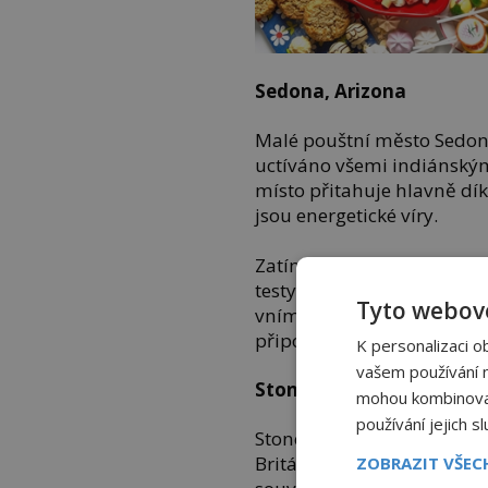
Sedona, Arizona
Malé pouštní město Sedona
uctíváno všemi indiánský
místo přitahuje hlavně dík
jsou energetické víry.
Zatím se fenomén vortexů 
testy nepřinesly přesvědčiv
Tyto webové
vnímají zvláštní světla neb
připomínající zvony nebo 
K personalizaci o
vašem používání na
Stonehenge, Anglie
mohou kombinovat 
používání jejich s
Stonehenge je prehistoric
Británii. Rozestavění kam
ZOBRAZIT VŠE