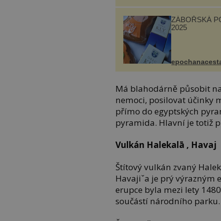
ZÁBOŘSKÁ P
2025
epochanacest
Má blahodárně působit na 
nemoci, posilovat účinky 
přímo do egyptských pyram
pyramida. Hlavní je totiž pr
Vulkán Halekalā , Havaj
Štítový vulkán zvaný Hale
Havajiˇa je prý výrazným 
erupce byla mezi lety 1480
součástí národního parku.