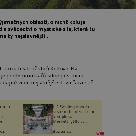
jimečných oblastí, o nichž koluje
a svědectví o mystické síle, která tu
me ty nejslavnější…
oto) uctívali už staří Keltové. Na
je podle proutkařů silné působení
dajně vede nejsilnější silová čára naší
omu u
LD Seating dodala
sezení do prestižního
 i
komplexu
a
MediaCityUK v
Salfordu
.cz
iluxus.cz