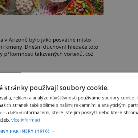
 v Arizoně bylo jako posvátné místo
mi kmeny. Dnešní duchovní hledače toto
y přítomnosti takzvaných vortexů, což
nepodařilo vědecky vysvětlit a provedené
é důkazy. Často lidé v blízkosti skal
 stránky používají soubory cookie.
o z nich slyší vycházet podivné zvuky,
tlumené burácení.
bsahu, reklam a analýze návštěvnosti používáme soubory cookie. 
šich stránek také sdílíme s našimi reklamními a analytickými partn
s dalšími informacemi, které jste jim poskytli nebo které shromá
lužeb.
Více informací
ký monument, který se nachází ve Velké
enů má prý svůj důvod – údajně vše
CHNY PARTNERY
(1616) →