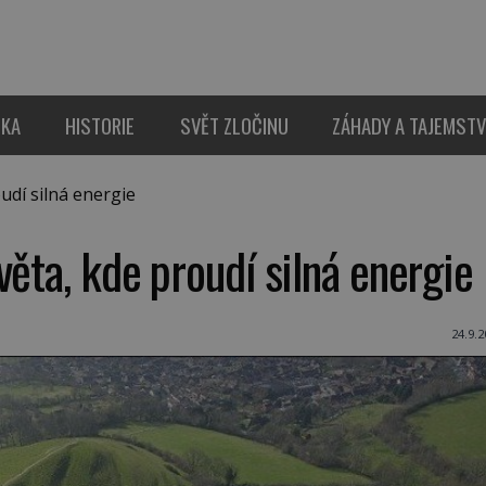
IKA
HISTORIE
SVĚT ZLOČINU
ZÁHADY A TAJEMSTV
udí silná energie
věta, kde proudí silná energie
24.9.2