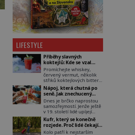
LIFESTYLE
Příběhy slavných
koktejlů: Kde se vzal
Manhattan a Bloody
Promíchejte whiskey,
Mary?
červený vermut, několik
střiků koktejlových bitters
a led, sceďte, ozdobte
Nápoj, která chutná po
koktejlovou třešinkou a
seně. Jak znechucený
tadá… Manhattan je tu! A
Američan vymyslel brčko
Dnes je brčko naprostou
pokud to má být skutečně
samozřejmostí. Jenže ještě
on, dejte si pozor, ať místo
v 19. století lidé upíjejí
klasické americké rye
limonády i koktejly dutými
whiskey či klidně
Kufr, který se konečně
stébly žita nebo žitné
bourbonu nepoužijete
rozjede. Proč lidé čekají
slámy. Fungují sice dobře,
skotskou whisku. Co se
na kolečka téměř pět
Kolo patří k nejstarším
mají ale jednu
stane? Inu, koktejl bude