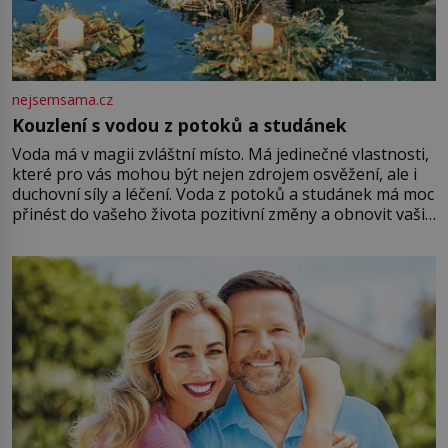
nejsemsama.cz
Kouzlení s vodou z potoků a studánek
Voda má v magii zvláštní místo. Má jedinečné vlastnosti,
které pro vás mohou být nejen zdrojem osvěžení, ale i
duchovní síly a léčení. Voda z potoků a studánek má moc
přinést do vašeho života pozitivní změny a obnovit vaši
energii. Využitím těchto přírodních zdrojů v magii
můžete obohatit své rituály a přinést do svého života
větší harmonii a klid. Je důležité