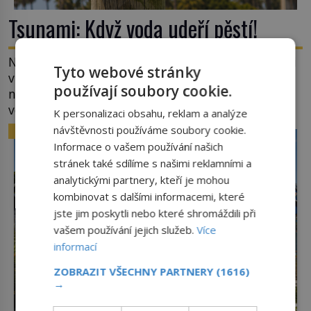
Tsunami: Když voda udeří pěstí!
Nejprve špetka školometské teorie. Výraz tsunami
Tyto webové stránky
vznikl spojením japonských slov tsu (přístav) a
používají soubory cookie.
nami (vlna). Jedná se o dlouhou vlnu, která je na
volném moři takřka nepostřehnutelná. Ačkoli je
K personalizaci obsahu, reklam a analýze
vlnová délka tsunami i 300 kilometrů, výška vlny
návštěvnosti používáme soubory cookie.
ZAJÍMAVOSTI
na volném moři je maximálně 1,5 metru. Máme se
Informace o vašem používání našich
podobné obří vlny obávat i v Evropě? Vznik
stránek také sdílíme s našimi reklamními a
tsunami si […]
analytickými partnery, kteří je mohou
kombinovat s dalšími informacemi, které
jste jim poskytli nebo které shromáždili při
vašem používání jejich služeb.
Více
informací
ZOBRAZIT VŠECHNY PARTNERY
(1616)
→