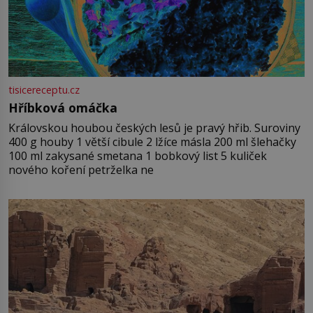
tisicereceptu.cz
Hříbková omáčka
Královskou houbou českých lesů je pravý hřib. Suroviny
400 g houby 1 větší cibule 2 lžíce másla 200 ml šlehačky
100 ml zakysané smetana 1 bobkový list 5 kuliček
nového koření petrželka ne