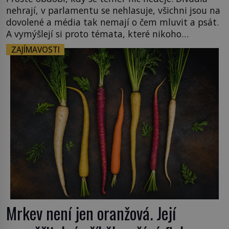
nehrají, v parlamentu se nehlasuje, všichni jsou na
dovolené a média tak nemají o čem mluvit a psát.
A vymýšlejí si proto témata, které nikoho
nezajímají. Proč je však ona letní doba spojovaná
ZAJÍMAVOSTI
zrovna s okurkami? Okurkovou sezónu známe už
od poloviny 19. století, ovšem jako Češi […]
Mrkev není jen oranžová. Její