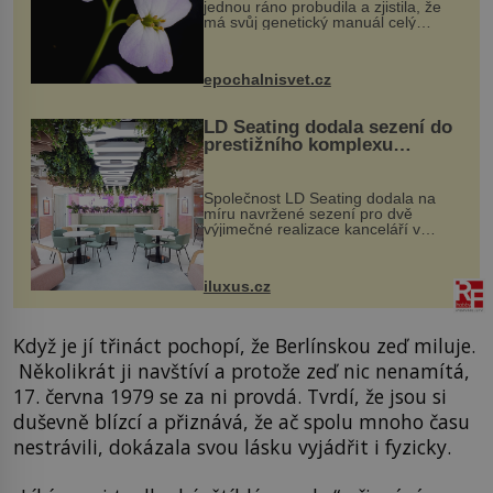
jednou ráno probudila a zjistila, že
má svůj genetický manuál celý
dvakrát. Přesně to se občas v
přírodě stane – a podle nového
výzkumu to může být pro druhy
epochalnisvet.cz
vstupenka...
LD Seating dodala sezení do
prestižního komplexu
MediaCityUK v Salfordu
Společnost LD Seating dodala na
míru navržené sezení pro dvě
výjimečné realizace kanceláří v
areálu MediaCityUK v anglickém
Salfordu – konkrétně do budov Blue
Tower a Orange Tower. Komplex
iluxus.cz
budov Media...
Když je jí třináct pochopí, že Berlínskou zeď miluje.
Několikrát ji navštíví a protože zeď nic nenamítá,
17. června 1979 se za ni provdá. Tvrdí, že jsou si
duševně blízcí a přiznává, že ač spolu mnoho času
nestrávili, dokázala svou lásku vyjádřit i fyzicky.