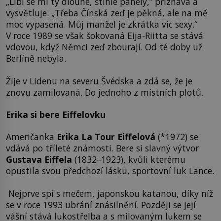
„Líbí se mi ty dlouhé, štíhlé panely,“ přiznává a
vysvětluje: „Třeba Čínská zeď je pěkná, ale na mě
moc vypasená. Můj manžel je zkrátka víc sexy.“
V roce 1989 se však šokovaná Eija-Riitta se stává
vdovou, když Němci zeď zbourají. Od té doby už
Berlíně nebyla.
Žije v Lidenu na severu Švédska a zdá se, že je
znovu zamilovaná. Do jednoho z místních plotů.
Erika si bere Eiffelovku
Američanka
Erika La Tour Eiffelová
(*1972) se
vdává po tříleté známosti. Bere si slavný výtvor
Gustava Eiffela
(1832–1923), kvůli kterému
opustila svou předchozí lásku, sportovní luk Lance.
Nejprve spí s mečem, japonskou katanou, díky níž
se v roce 1993 ubrání znásilnění. Později se její
vášní stává lukostřelba a s milovaným lukem se