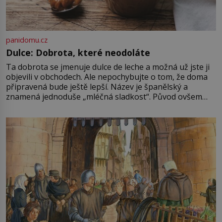
panidomu.cz
Dulce: Dobrota, které neodoláte
Ta dobrota se jmenuje dulce de leche a možná už jste ji
objevili v obchodech. Ale nepochybujte o tom, že doma
připravená bude ještě lepší. Název je španělský a
znamená jednoduše „mléčná sladkost“. Původ ovšem
není úplně jednoznačný, o autorství této receptury se
pře hned několik latinskoamerických zemí a k tomu
Francie, kde se traduje,