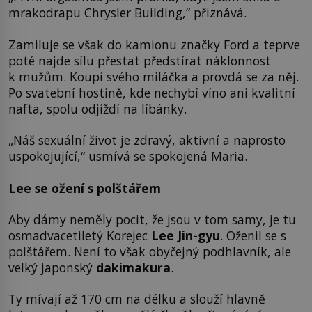
mrakodrapu Chrysler Building,“ přiznává.
Zamiluje se však do kamionu značky Ford a teprve
poté najde sílu přestat předstírat náklonnost
k mužům. Koupí svého miláčka a provdá se za něj.
Po svatební hostině, kde nechybí víno ani kvalitní
nafta, spolu odjíždí na líbánky.
„Náš sexuální život je zdravý, aktivní a naprosto
uspokojující,“ usmívá se spokojená Maria.
Lee se ožení s polštářem
Aby dámy neměly pocit, že jsou v tom samy, je tu
osmadvacetiletý Korejec
Lee Jin-gyu
. Oženil se s
polštářem. Není to však obyčejný podhlavník, ale
velký japonský
dakimakura
.
Ty mívají až 170 cm na délku a slouží hlavně