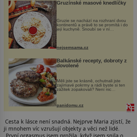
Gruzínské masové knedlíčky
Gruzie se nachází na rozhraní dvou
kontinentů a právě to se promítá i do
její kuchyně. Snoubí se v ní
evropské a asijské chutě a díky tomu
vznikají rozmanité a chuťově bohaté
pokrmy, které rozhodně st...
nejsemsama.cz
Balkánské recepty, dobroty z
dovolené
Měli jste se krásně, ochutnali jste
zajímavé pokrmy a rádi byste si ten
zážitek zopakovali? Není nic
snazšího. Pljeskavica (10 porcí)
Možná jste ji ochutnali na dovolené v
bývalé Jugoslávii, lze ji vi...
panidomu.cz
Cesta k lásce není snadná. Nejprve Maria zjistí, že
ji mnohem víc vzrušují objekty a věci než lidé.
„První orgasmus jsem prožila, když jsem snila o