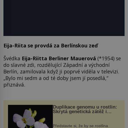
Eija-Riita se provdá za Berlínskou zeď
Švédka
Eija-Riitta Berliner Mauerová
(*1954) se
do slavné zdi, rozdělující Západní a východní
Berlín, zamilovala když ji poprvé viděla v televizi.
„Bylo mi sedm a od té doby jsem jí posedlá,“
přiznává.
Duplikace genomu u rostlin:
Skrytá genetická zátěž i
evoluční výhoda
Představte si, že by se rostlina