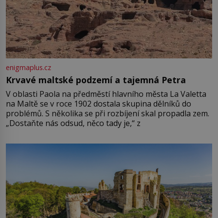
enigmaplus.cz
Krvavé maltské podzemí a tajemná Petra
V oblasti Paola na předměstí hlavního města La Valetta
na Maltě se v roce 1902 dostala skupina dělníků do
problémů. S několika se při rozbíjení skal propadla zem.
„Dostaňte nás odsud, něco tady je,“ z