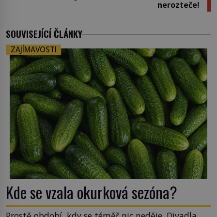
nerozteče!
SOUVISEJÍCÍ ČLÁNKY
ZAJÍMAVOSTI
Kde se vzala okurková sezóna?
Prostě období, kdy se téměř nic neděje. Divadla