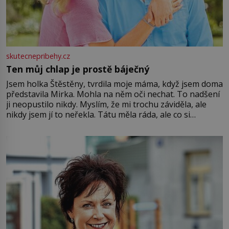
skutecnepribehy.cz
Ten můj chlap je prostě báječný
Jsem holka Štěstěny, tvrdila moje máma, když jsem doma
představila Mirka. Mohla na něm oči nechat. To nadšení
ji neopustilo nikdy. Myslím, že mi trochu záviděla, ale
nikdy jsem jí to neřekla. Tátu měla ráda, ale co si
pamatuji, tak jsme s Mirkem byli zamilovaní mnohem víc.
Jsme spolu moc rádi Tehdy byla jiná doba, když