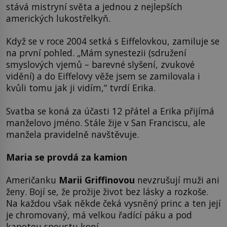
stává mistryní světa a jednou z nejlepších
amerických lukostřelkyň.
Když se v roce 2004 setká s Eiffelovkou, zamiluje se
na první pohled. „Mám synestezii (sdružení
smyslových vjemů – barevné slyšení, zvukové
vidění) a do Eiffelovy věže jsem se zamilovala i
kvůli tomu jak ji vidím,“ tvrdí Erika.
Svatba se koná za účasti 12 přátel a Erika přijímá
manželovo jméno. Stále žije v San Franciscu, ale
manžela pravidelně navštěvuje.
Maria se provdá za kamion
Američanku
Marii Griffinovou
nevzrušují muži ani
ženy. Bojí se, že prožije život bez lásky a rozkoše.
Na každou však někde čeká vysněný princ a ten její
je chromovaný, má velkou řadící páku a pod
kapotou spoustu koní.