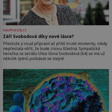
nasehvezdy.cz
Září Svobodová díky nové lásce?
Přestože jí osud připravil až příliš kruté momenty, nikdy
nepřestala věřit, že bude znovu šťastná. Sympatická
herečka ze seriálu Ulice Ilona Svobodová (64) se má už
několik týdnů potkávat se stejně