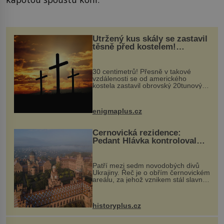
Utržený kus skály se zastavil
těsně před kostelem!
Ochránila ho boží síla?
30 centimetrů! Přesně v takové
vzdálenosti se od amerického
kostela zastavil obrovský 20tunový
balvan, který se v květnu 2014
nečekaně odtrhl od nedaleké skály
při její demolici. Podle místních stojí
enigmaplus.cz
...
Černovická rezidence:
Pedant Hlávka kontroloval
každou cihlu
Patří mezi sedm novodobých divů
Ukrajiny. Řeč je o obřím černovickém
areálu, za jehož vznikem stál slavný
český architekt Josef Hlávka. Ten si
na něm dal mimořádně záležet. Jeho
stavební plány by při ...
historyplus.cz