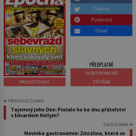
Twitter
Pinterest
Email
PŘEDPLATNÉ
ELEKTRONICKÉ
PROLISTOVAT
TIŠTĚNÉ
PŘEDCHOZÍ ČLÁNEK
Tajemný John Dee: Poslalo ho ke dnu přátelství
s Edvardem Kellym?
DALŠÍ ČLÁNEK
Novinka gastronomie: Zmrzlina, která se