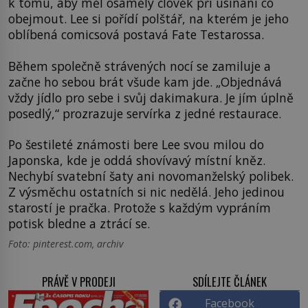
k tomu, aby měl osamělý člověk při usínání co
obejmout. Lee si pořídí polštář, na kterém je jeho
oblíbená comicsová postavá Fate Testarossa.
Během společně strávených nocí se zamiluje a
začne ho sebou brát všude kam jde. „Objednává
vždy jídlo pro sebe i svůj dakimakura. Je jím úplně
posedlý,“ prozrazuje servírka z jedné restaurace.
Po šestileté známosti bere Lee svou milou do
Japonska, kde je oddá shovívavý místní kněz.
Nechybí svatební šaty ani novomanželský polibek.
Z výsměchu ostatních si nic nedělá. Jeho jedinou
starostí je pračka. Protože s každým vypráním
potisk bledne a ztrácí se.
Foto: pinterest.com, archiv
PRÁVĚ V PRODEJI
SDÍLEJTE ČLÁNEK
Facebook