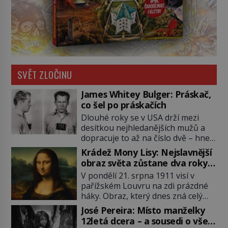
SVĚT ZLOČINU
James Whitey Bulger: Práskač,
co šel po práskačích
Dlouhé roky se v USA drží mezi
desítkou nejhledanějších mužů a
dopracuje to až na číslo dvě – hned
po Usámovi bin Ládinovi (1957–
Krádež Mony Lisy: Nejslavnější
2011). To je James „Whitey“ Bulger
obraz světa zůstane dva roky
(1929–2018) viněný ze spoluúčasti
nezvěstný
V pondělí 21. srpna 1911 visí v
na 19 vraždách, vydírání a lichvy. A
pařížském Louvru na zdi prázdné
samozřejmě, krom toho je ještě
háky. Obraz, který dnes zná celý
drogový dealer, který neváhá
svět, je pryč. Zpočátku si nikdo
odstranit z cesty všechny práskače,
José Pereira: Místo manželky
nemyslí, že jde o krádež.
zatímco […]
12letá dcera – a sousedi o všem
Zaměstnanci jsou přesvědčeni, že