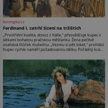
historyplus.cz
Ferdinand I. zatrhl šizení na tržištích
„Prvotřídní kvalita, dovoz z Itálie,“ přesvědčuje kupec s
látkami bohatou pražskou měšťanku. Žena pečlivě
osahává štůček mušelínu. „Vezmu si pět loket,“ prohlásí.
Kupec rychle naměří požadovanou délku. Pořádný kus
mu přitom zůstane za prsty… „Na šaty ho bude málo,
milostpaní. Stačí jenom na sukni,“ zhodnotí švadlena
množství růžového mušelínu. „Ošidili vás, podívejte.“
Vezme do ruky dřevěnou