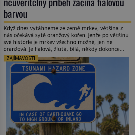
neuvěřitelný příběh začíná fialovou
barvou
Když dnes vytáhneme ze země mrkev, většina z
nás očekává sytě oranžový kořen. Jenže po většinu
své historie je mrkev všechno možné, jen ne
oranžová. Je fialová, žlutá, bílá, někdy dokonce
téměř černá. Až díky stovkám let pečlivého
ZAJÍMAVOSTI
šlechtění se z ní stává zelenina, bez které si českou
zahradu ani nedokážeme představit. Její příběh je
[…]