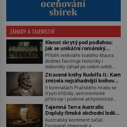
ZÁHADY A TAJEMSTVÍ
Klenot skrytý pod podlahou:
Jak se unikátní románský
poklad dostal do zapadlého
Příběh relikviáře svatého Maura
Bečova?
dodnes fascinuje historiky i
milovníky záhad po celém světě.
Tato románská zlatnická památka
Ztracené knihy Rudolfa II.: Kam
ze 13. století je po českých
zmizela nejzáhadnější knihovna
korunovačních klenotech druhým
Evropy?
V komnatách Pražského hradu se
nejcennějším movitým majetkem v
třpytí křišťály, astronomické
České republice. Přestože byl
přístroje i podivné alchymistické
klenot v roce 1985 po dramatickém
rukopisy. Císař Rudolf II.
pátrání kriminalistů úspěšně
Tajemná Terra Australis:
shromažďuje vše, co souvisí s
nalezen, jeho minulost stále
Dopluly římské obchodní lodě
tajemstvím přírody, hvězd i
obestírá hustá mlha. Otázky, jak
až do Austrálie?
Australský kontinent začali
lidského poznání. Jenže po jeho
přesně se tato […]
Evropané objevovat a