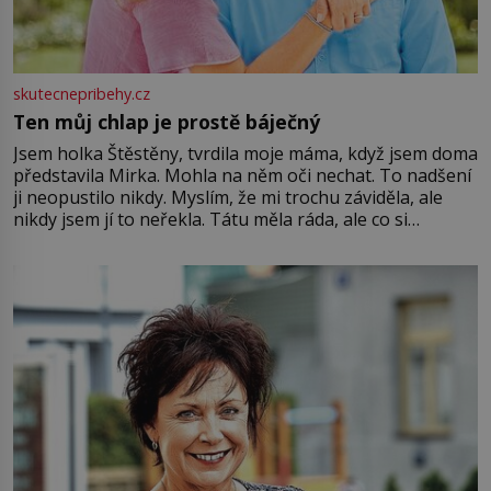
skutecnepribehy.cz
Ten můj chlap je prostě báječný
Jsem holka Štěstěny, tvrdila moje máma, když jsem doma
představila Mirka. Mohla na něm oči nechat. To nadšení
ji neopustilo nikdy. Myslím, že mi trochu záviděla, ale
nikdy jsem jí to neřekla. Tátu měla ráda, ale co si
pamatuji, tak jsme s Mirkem byli zamilovaní mnohem víc.
Jsme spolu moc rádi Tehdy byla jiná doba, když