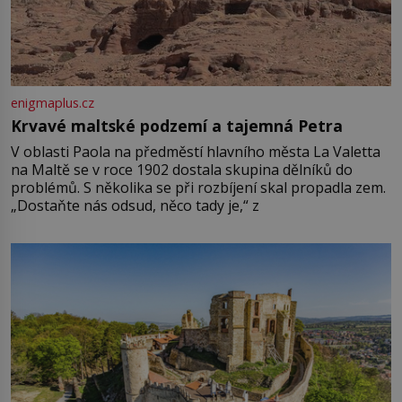
enigmaplus.cz
Krvavé maltské podzemí a tajemná Petra
V oblasti Paola na předměstí hlavního města La Valetta
na Maltě se v roce 1902 dostala skupina dělníků do
problémů. S několika se při rozbíjení skal propadla zem.
„Dostaňte nás odsud, něco tady je,“ z