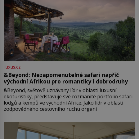
iluxus.cz
&Beyond: Nezapomenutelné safari napříč
východní Afrikou pro romantiky i dobrodruhy
&Beyond, světově uznávaný lídr v oblasti luxusní
ekoturistiky, představuje své rozmanité portfolio safari
lodgů a kempů ve východní Africe. Jako lídr v oblasti
zodpovědného cestovního ruchu organi