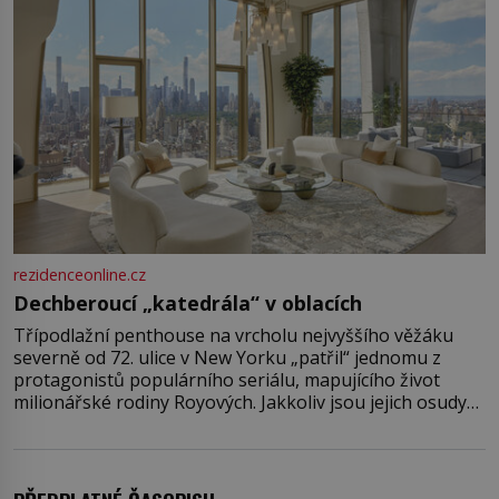
rezidenceonline.cz
Dechberoucí „katedrála“ v oblacích
Třípodlažní penthouse na vrcholu nejvyššího věžáku
severně od 72. ulice v New Yorku „patřil“ jednomu z
protagonistů populárního seriálu, mapujícího život
milionářské rodiny Royových. Jakkoliv jsou jejich osudy
fiktivní, nemovitosti, v nichž „žijí“, jsou velmi reálné.
Ohromující luxusní byt s pěti ložnicemi, čtyřmi
koupelnami a výhledem na Husdon Yards je přitom
jenom jednou z nemovitostí