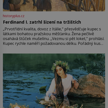
historyplus.cz
Ferdinand I. zatrhl šizení na tržištích
„Prvotřídní kvalita, dovoz z Itálie,“ přesvědčuje kupec s
látkami bohatou pražskou měšťanku. Žena pečlivě
osahává štůček mušelínu. „Vezmu si pět loket,“ prohlásí.
Kupec rychle naměří požadovanou délku. Pořádný kus
mu přitom zůstane za prsty… „Na šaty ho bude málo,
milostpaní. Stačí jenom na sukni,“ zhodnotí švadlena
množství růžového mušelínu. „Ošidili vás, podívejte.“
Vezme do ruky dřevěnou