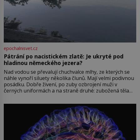
epochalnisvet.cz
Pátrání po nacistickém zlatě: Je ukryté pod
hladinou německého jezera?
Nad vodou se převalují chuchvalce mlhy, ze kterých se
náhle vynoří siluety několika člunů. Mají velmi podivnou
posádku. Dobře živení, po zuby ozbrojení muži v
černých uniformách a na straně druhé: zubožená těla
oblečená v chatrných vězeňských hadrech. Co tato
přízračná scéna znamená? Je jaro roku 1945, druhá
světová válka se chýlí ke konci. Jezero Stolpsee