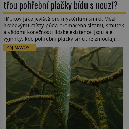
třou pohřební plačky bídu s nouzí?
Hřbitov jako jeviště pro mystérium smrti. Mezi
hrobovými místy půda promáčená slzami, smutek
a vědomí konečnosti lidské existence. Jsou ale
výjimky, kde pohřební plačky smutně žmoulají
kapesníky nikoli při smutečním obřadu, ale při
ZAJÍMAVOSTI
pohledu na výši vyměřené podpory
v nezaměstnanosti. Kam vás pozveme? Unikátní
hřbitov, který si vysloužil název „Veselý“, najdeme
v rumunské vesnici Sapanta, nedaleko hranic […]