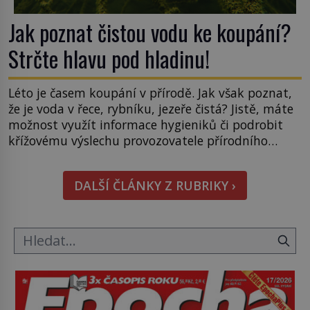
Jak poznat čistou vodu ke koupání?
Strčte hlavu pod hladinu!
Léto je časem koupání v přírodě. Jak však poznat,
že je voda v řece, rybníku, jezeře čistá? Jistě, máte
možnost využít informace hygieniků či podrobit
křížovému výslechu provozovatele přírodního
koupaliště. Existuje ale ještě jiná alternativa. Jaká?
Podívat se pod hladinu a zjistit, kdo si onu
DALŠÍ ČLÁNKY Z RUBRIKY ›
konkrétní vodní lokalitu oblíbil už dávno před
vámi. Říká se jim bioindikátory […]