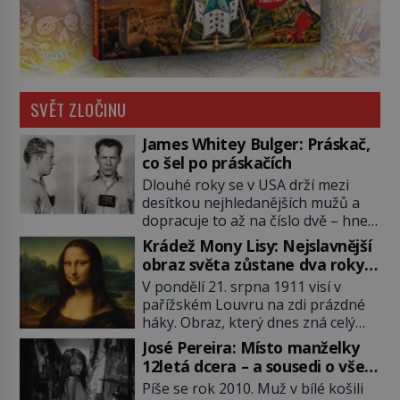
SVĚT ZLOČINU
James Whitey Bulger: Práskač,
co šel po práskačích
Dlouhé roky se v USA drží mezi
desítkou nejhledanějších mužů a
dopracuje to až na číslo dvě – hned
po Usámovi bin Ládinovi (1957–
Krádež Mony Lisy: Nejslavnější
2011). To je James „Whitey“ Bulger
obraz světa zůstane dva roky
(1929–2018) viněný ze spoluúčasti
nezvěstný
V pondělí 21. srpna 1911 visí v
na 19 vraždách, vydírání a lichvy. A
pařížském Louvru na zdi prázdné
samozřejmě, krom toho je ještě
háky. Obraz, který dnes zná celý
drogový dealer, který neváhá
svět, je pryč. Zpočátku si nikdo
odstranit z cesty všechny práskače,
José Pereira: Místo manželky
nemyslí, že jde o krádež.
zatímco […]
12letá dcera – a sousedi o všem
Zaměstnanci jsou přesvědčeni, že
vědí!
Píše se rok 2010. Muž v bílé košili
Mona Lisa je jen v restaurátorské