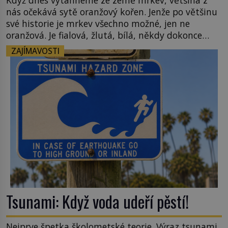
Když dnes vytáhneme ze země mrkev, většina z
nás očekává sytě oranžový kořen. Jenže po většinu
své historie je mrkev všechno možné, jen ne
oranžová. Je fialová, žlutá, bílá, někdy dokonce
téměř černá. Až díky stovkám let pečlivého
ZAJÍMAVOSTI
šlechtění se z ní stává zelenina, bez které si českou
zahradu ani nedokážeme představit. Její příběh je
[…]
Tsunami: Když voda udeří pěstí!
Nejprve špetka školometské teorie. Výraz tsunami