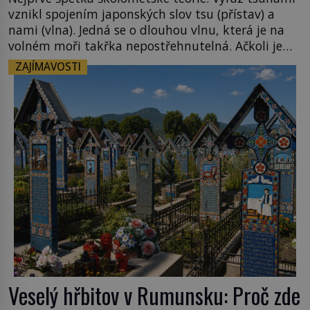
vznikl spojením japonských slov tsu (přístav) a
nami (vlna). Jedná se o dlouhou vlnu, která je na
volném moři takřka nepostřehnutelná. Ačkoli je
vlnová délka tsunami i 300 kilometrů, výška vlny
ZAJÍMAVOSTI
na volném moři je maximálně 1,5 metru. Máme se
podobné obří vlny obávat i v Evropě? Vznik
tsunami si […]
Veselý hřbitov v Rumunsku: Proč zde