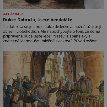
panidomu.cz
Dulce: Dobrota, které neodoláte
Ta dobrota se jmenuje dulce de leche a možná už jste ji
objevili v obchodech. Ale nepochybujte o tom, že doma
připravená bude ještě lepší. Název je španělský a
znamená jednoduše „mléčná sladkost“. Původ ovšem
není úplně jednoznačný, o autorství této receptury se
pře hned několik latinskoamerických zemí a k tomu
Francie, kde se traduje,