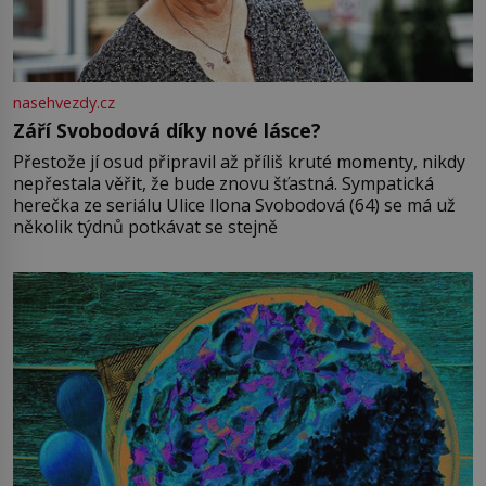
nasehvezdy.cz
Září Svobodová díky nové lásce?
Přestože jí osud připravil až příliš kruté momenty, nikdy
nepřestala věřit, že bude znovu šťastná. Sympatická
herečka ze seriálu Ulice Ilona Svobodová (64) se má už
několik týdnů potkávat se stejně