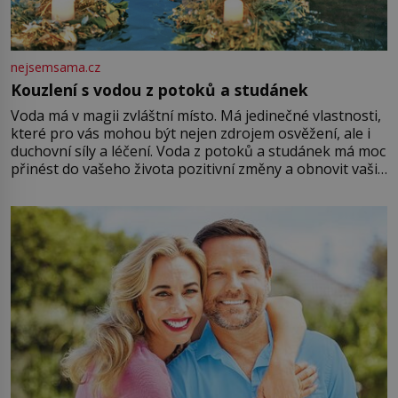
nejsemsama.cz
Kouzlení s vodou z potoků a studánek
Voda má v magii zvláštní místo. Má jedinečné vlastnosti,
které pro vás mohou být nejen zdrojem osvěžení, ale i
duchovní síly a léčení. Voda z potoků a studánek má moc
přinést do vašeho života pozitivní změny a obnovit vaši
energii. Využitím těchto přírodních zdrojů v magii
můžete obohatit své rituály a přinést do svého života
větší harmonii a klid. Je důležité