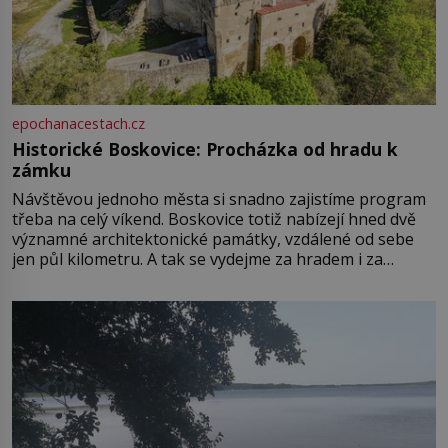
epochanacestach.cz
Historické Boskovice: Procházka od hradu k
zámku
Návštěvou jednoho města si snadno zajistíme program
třeba na celý víkend. Boskovice totiž nabízejí hned dvě
významné architektonické památky, vzdálené od sebe
jen půl kilometru. A tak se vydejme za hradem i za
zámkem do krásné jihomoravské krajiny. Trhová osada
Boskovice na okraji Drahanské vrchoviny vznikla někdy
ve13. století, a už v roce 1313 kronikáři zaznamenali