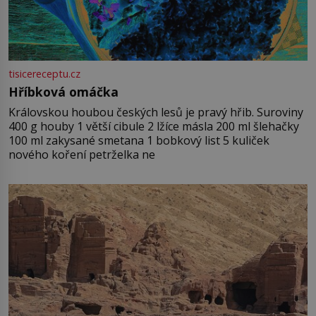
tisicereceptu.cz
Hříbková omáčka
Královskou houbou českých lesů je pravý hřib. Suroviny
400 g houby 1 větší cibule 2 lžíce másla 200 ml šlehačky
100 ml zakysané smetana 1 bobkový list 5 kuliček
nového koření petrželka ne