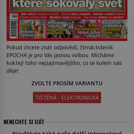
Pokud chcete znát odpověďi, čtrnáctideník
EPOCHA je pro Vás jasnou volbou. Mícháme
koktejl toho nejzajímavějšího, co se kolem nás
děje!
ZVOLTE PROSÍM VARIANTU
TIŠTĚNÁ
ELEKTRONICKÁ
NENECHTE SI UJÍT
Navštivte také naše další internetové