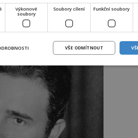
é
Výkonové
Soubory cílení
Funkční soubory
roce 2014 obnoven do původního stavu,
soubory
e do něj zakázán vstup (a případně i skok
ODROBNOSTI
VŠE ODMÍTNOUT
VŠ