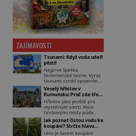
ZAJÍMAVOSTI
Tsunami: Když voda udeří
pěstí!
Nejprve špetka
školometské teorie. Výraz
tsunami vznikl spojením
japonských slov tsu
Veselý hřbitov v
(přístav) a nami (vlna).
Rumunsku: Proč zde třou
Jedná se o dlouhou vlnu,
pohřební plačky bídu s
Hřbitov jako jeviště pro
která je na volném moři
nouzí?
mystérium smrti. Mezi
takřka nepostřehnutelná.
hrobovými místy půda
Ačkoli je vlnová délka
promáčená slzami, smutek
tsunami i 300 kilometrů,
Jak poznat čistou vodu ke
a vědomí konečnosti lidské
výška vlny na volném moři
koupání? Strčte hlavu
existence. Jsou ale výjimky,
je maximálně 1,5 metru.
pod hladinu!
Léto je časem koupání
kde pohřební plačky
Máme se podobné obří