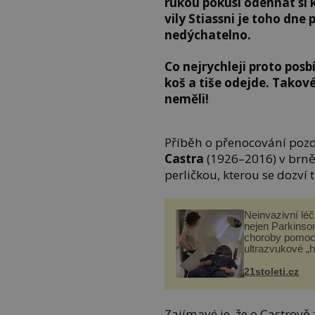
rukou pokusí odehnat si 
vily Stiassni je toho dne
nedýchatelno.
Co nejrychleji proto pos
koš a tiše odejde. Takové
neměli!
Příběh o přenocování poz
Castra
(1926–2016) v brněn
perličkou, kterou se dozví 
Neinvazivní lé
nejen Parkinso
choroby pomoc
ultrazvukové „
21stoleti.cz
Zajímavé je, že o Castrově