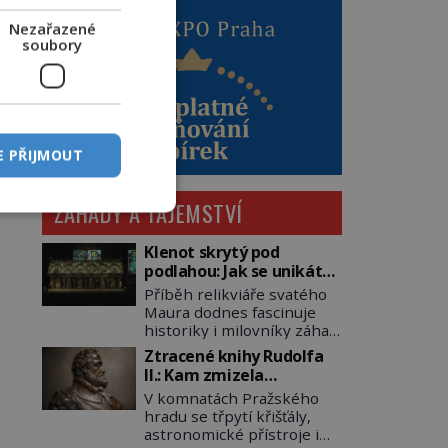
Nezařazené
soubory
E PŘIJMOUT
ZÁHADY A TAJEMSTVÍ
Klenot skrytý pod
podlahou: Jak se unikátní
románský poklad dostal
Příběh relikviáře svatého
do zapadlého Bečova?
Maura dodnes fascinuje
historiky i milovníky záhad
po celém světě. Tato
Ztracené knihy Rudolfa
románská zlatnická
II.: Kam zmizela
památka ze 13. století je
nejzáhadnější knihovna
V komnatách Pražského
po českých korunovačních
Evropy?
hradu se třpytí křišťály,
klenotech druhým
astronomické přístroje i
nejcennějším movitým