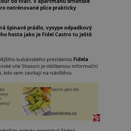
kouř od tváří. V apartmánu brněnské
 pro netrénované plíce prakticky
bírá špinavé prádlo, vysype odpadkový
ho hosta jako je Fidel Castro tu ještě
dějšího kubánského prezidenta
Fidela
ské vile Stiassni je oblíbenou informační
ti, kdo sem zavítají na návštěvu.
čba
Vavřín jako lék
novy
í
helmy“
panidomu.cz
 zdejším pobytu neexistují žádné