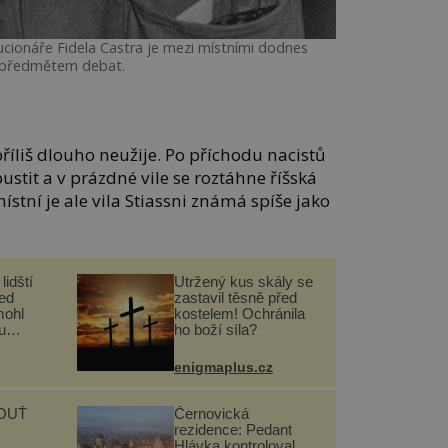
cionáře Fidela Castra je mezi místními dodnes
předmětem debat.
říliš dlouho neužije. Po příchodu nacistů
stit a v prázdné vile se roztáhne říšská
ístní je ale vila Stiassni známá spíše jako
lidští
Utržený kus skály se
řed
zastavil těsně před
mohl
kostelem! Ochránila
u
ho boží síla?
enigmaplus.cz
OUŤ
Černovická
rezidence: Pedant
Hlávka kontroloval