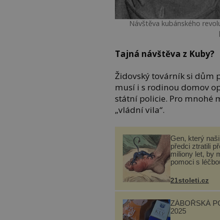
Návštěva kubánského revolu
Tajná návštěva z Kuby?
Židovský továrník si dům p
musí i s rodinou domov opu
státní policie. Pro mnohé m
„vládní vila“.
Gen, který naši 
předci ztratili p
miliony let, by 
pomoci s léčbo
„nemoci králů“
21stoleti.cz
ZÁBOŘSKÁ P
2025