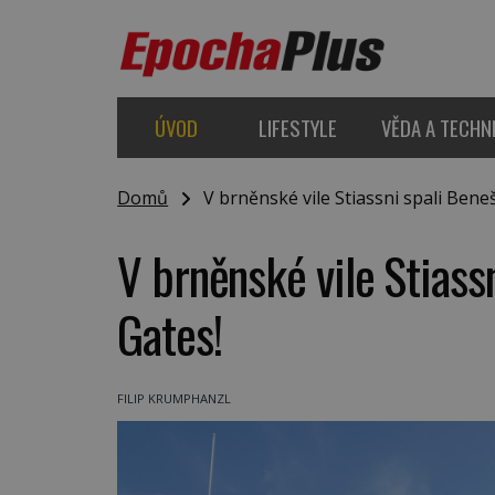
ÚVOD
LIFESTYLE
VĚDA A TECHN
Domů
V brněnské vile Stiassni spali Beneš,
V brněnské vile Stiassn
Gates!
FILIP KRUMPHANZL