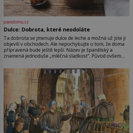
panidomu.cz
Dulce: Dobrota, které neodoláte
Ta dobrota se jmenuje dulce de leche a možná už jste ji
objevili v obchodech. Ale nepochybujte o tom, že doma
připravená bude ještě lepší. Název je španělský a
znamená jednoduše „mléčná sladkost“. Původ ovšem
není úplně jednoznačný, o autorství této receptury se
pře hned několik latinskoamerických zemí a k tomu
Francie, kde se traduje,