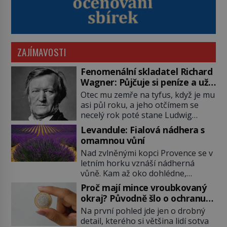
ZAJÍMAVOSTI
Fenomenální skladatel Richard
Wagner: Půjčuje si peníze a už
je nevrací!
Otec mu zemře na tyfus, když je mu
asi půl roku, a jeho otčímem se
necelý rok poté stane Ludwig
Geyer (1779–1821). Je o pět let
Levandule: Fialová nádhera s
mladší, než matka Richarda
omamnou vůní
Wagnera (1813–1883) a podle
Nad zvlněnými kopci Provence se v
nedochované korespondence je
letním horku vznáší nádherná
docela dobře možné, že Geyer není
vůně. Kam až oko dohlédne,
jen jeho otčím, ale rovnou otec.
táhnou se řady fialových květů, nad
Velký otazník také visí nad tím, […]
Proč mají mince vroubkovaný
nimiž bzučí tisíce včel. Levandule se
okraj? Původně šlo o ochranu
stala symbolem jižní Francie,
proti podvodníkům
Na první pohled jde jen o drobný
romantických prázdnin i klidu
detail, kterého si většina lidí sotva
venkova. Její příběh je však