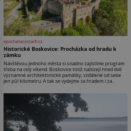
epochanacestach.cz
Historické Boskovice: Procházka od hradu k
zámku
Návštěvou jednoho města si snadno zajistíme program
třeba na celý víkend. Boskovice totiž nabízejí hned dvě
významné architektonické památky, vzdálené od sebe
jen půl kilometru. A tak se vydejme za hradem i za
zámkem do krásné jihomoravské krajiny. Trhová osada
Boskovice na okraji Drahanské vrchoviny vznikla někdy
ve13. století, a už v roce 1313 kronikáři zaznamenali