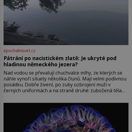
epochalnisvet.cz
Pátrání po nacistickém zlatě: Je ukryté pod
hladinou německého jezera?
Nad vodou se převalují chuchvalce mlhy, ze kterých se
náhle vynoří siluety několika člunů. Mají velmi podivnou
posádku. Dobře živení, po zuby ozbrojení muži v
černých uniformách a na straně druhé: zubožená těla
oblečená v chatrných vězeňských hadrech. Co tato
přízračná scéna znamená? Je jaro roku 1945, druhá
světová válka se chýlí ke konci. Jezero Stolpsee