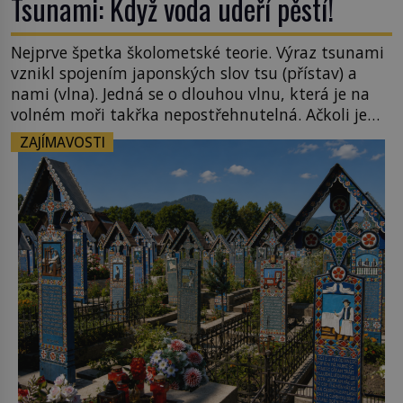
Tsunami: Když voda udeří pěstí!
Nejprve špetka školometské teorie. Výraz tsunami
vznikl spojením japonských slov tsu (přístav) a
nami (vlna). Jedná se o dlouhou vlnu, která je na
volném moři takřka nepostřehnutelná. Ačkoli je
vlnová délka tsunami i 300 kilometrů, výška vlny
ZAJÍMAVOSTI
na volném moři je maximálně 1,5 metru. Máme se
podobné obří vlny obávat i v Evropě? Vznik
tsunami si […]