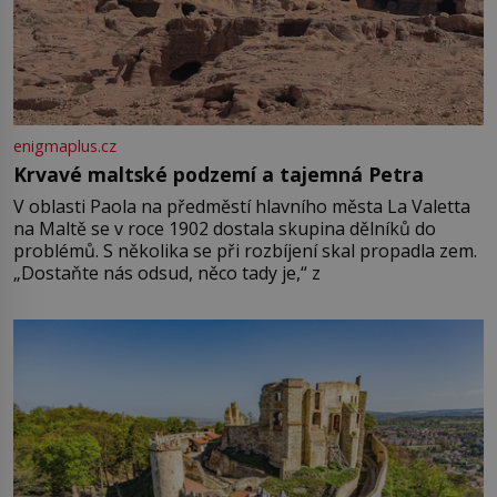
enigmaplus.cz
Krvavé maltské podzemí a tajemná Petra
V oblasti Paola na předměstí hlavního města La Valetta
na Maltě se v roce 1902 dostala skupina dělníků do
problémů. S několika se při rozbíjení skal propadla zem.
„Dostaňte nás odsud, něco tady je,“ z