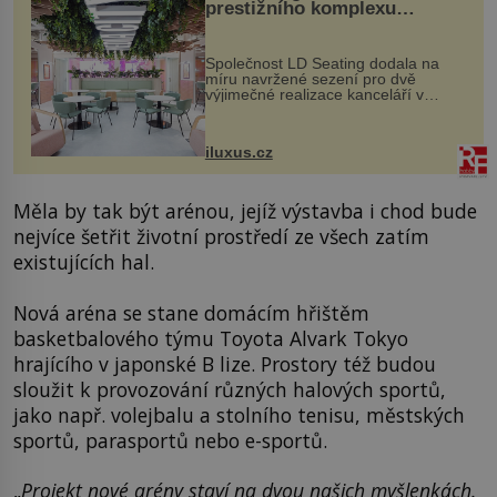
prestižního komplexu
MediaCityUK v Salfordu
Společnost LD Seating dodala na
míru navržené sezení pro dvě
výjimečné realizace kanceláří v
areálu MediaCityUK v anglickém
Salfordu – konkrétně do budov Blue
Tower a Orange Tower. Komplex
iluxus.cz
budov Media...
Měla by tak být arénou, jejíž výstavba i chod bude
nejvíce šetřit životní prostředí ze všech zatím
existujících hal.
Nová aréna se stane domácím hřištěm
basketbalového týmu Toyota Alvark Tokyo
hrajícího v japonské B lize. Prostory též budou
sloužit k provozování různých halových sportů,
jako např. volejbalu a stolního tenisu, městských
sportů, parasportů nebo e-sportů.
„
Projekt nové arény staví na dvou našich myšlenkách.