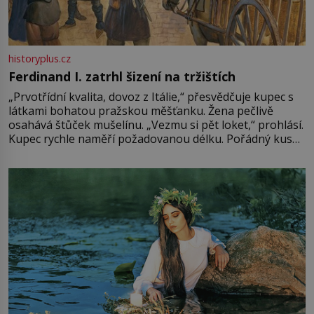
historyplus.cz
Ferdinand I. zatrhl šizení na tržištích
„Prvotřídní kvalita, dovoz z Itálie,“ přesvědčuje kupec s
látkami bohatou pražskou měšťanku. Žena pečlivě
osahává štůček mušelínu. „Vezmu si pět loket,“ prohlásí.
Kupec rychle naměří požadovanou délku. Pořádný kus
mu přitom zůstane za prsty… „Na šaty ho bude málo,
milostpaní. Stačí jenom na sukni,“ zhodnotí švadlena
množství růžového mušelínu. „Ošidili vás, podívejte.“
Vezme do ruky dřevěnou