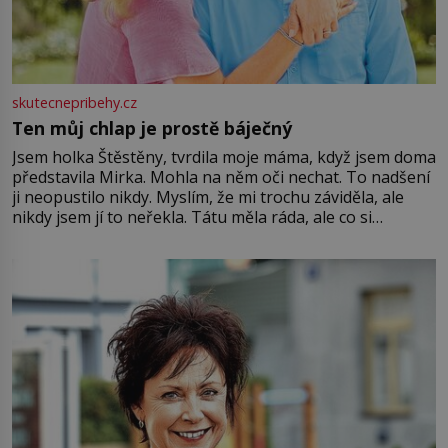
skutecnepribehy.cz
Ten můj chlap je prostě báječný
Jsem holka Štěstěny, tvrdila moje máma, když jsem doma
představila Mirka. Mohla na něm oči nechat. To nadšení
ji neopustilo nikdy. Myslím, že mi trochu záviděla, ale
nikdy jsem jí to neřekla. Tátu měla ráda, ale co si
pamatuji, tak jsme s Mirkem byli zamilovaní mnohem víc.
Jsme spolu moc rádi Tehdy byla jiná doba, když