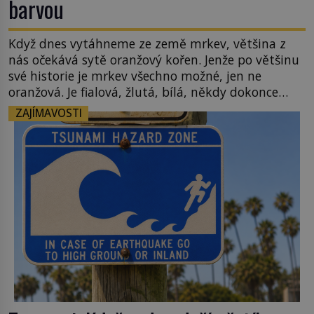
barvou
Když dnes vytáhneme ze země mrkev, většina z
nás očekává sytě oranžový kořen. Jenže po většinu
své historie je mrkev všechno možné, jen ne
oranžová. Je fialová, žlutá, bílá, někdy dokonce
téměř černá. Až díky stovkám let pečlivého
ZAJÍMAVOSTI
šlechtění se z ní stává zelenina, bez které si českou
zahradu ani nedokážeme představit. Její příběh je
[…]