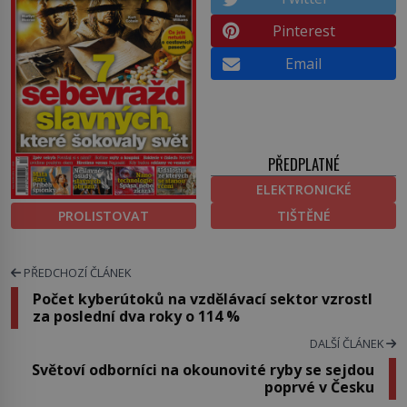
Pinterest
Email
PŘEDPLATNÉ
ELEKTRONICKÉ
PROLISTOVAT
TIŠTĚNÉ
PŘEDCHOZÍ ČLÁNEK
Počet kyberútoků na vzdělávací sektor vzrostl
za poslední dva roky o 114 %
DALŠÍ ČLÁNEK
Světoví odborníci na okounovité ryby se sejdou
poprvé v Česku