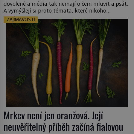
dovolené a média tak nemají o čem mluvit a psát.
A vymýšlejí si proto témata, které nikoho
nezajímají. Proč je však ona letní doba spojovaná
ZAJÍMAVOSTI
zrovna s okurkami? Okurkovou sezónu známe už
od poloviny 19. století, ovšem jako Češi […]
Mrkev není jen oranžová. Její
neuvěřitelný příběh začíná fialovou