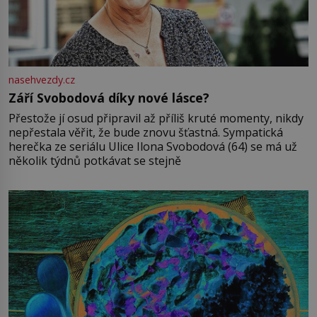
nasehvezdy.cz
Září Svobodová díky nové lásce?
Přestože jí osud připravil až příliš kruté momenty, nikdy
nepřestala věřit, že bude znovu šťastná. Sympatická
herečka ze seriálu Ulice Ilona Svobodová (64) se má už
několik týdnů potkávat se stejně