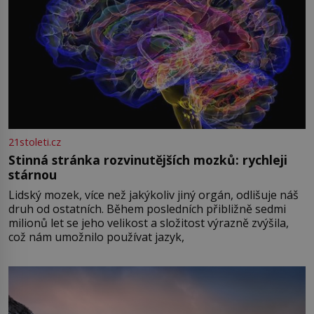
21stoleti.cz
Stinná stránka rozvinutějších mozků: rychleji
stárnou
Lidský mozek, více než jakýkoliv jiný orgán, odlišuje náš
druh od ostatních. Během posledních přibližně sedmi
milionů let se jeho velikost a složitost výrazně zvýšila,
což nám umožnilo používat jazyk,