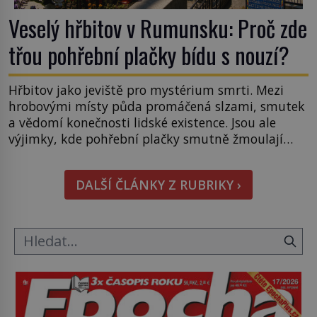
Veselý hřbitov v Rumunsku: Proč zde
třou pohřební plačky bídu s nouzí?
Hřbitov jako jeviště pro mystérium smrti. Mezi
hrobovými místy půda promáčená slzami, smutek
a vědomí konečnosti lidské existence. Jsou ale
výjimky, kde pohřební plačky smutně žmoulají
kapesníky nikoli při smutečním obřadu, ale při
pohledu na výši vyměřené podpory
DALŠÍ ČLÁNKY Z RUBRIKY ›
v nezaměstnanosti. Kam vás pozveme? Unikátní
hřbitov, který si vysloužil název „Veselý“, najdeme
v rumunské vesnici Sapanta, nedaleko hranic […]