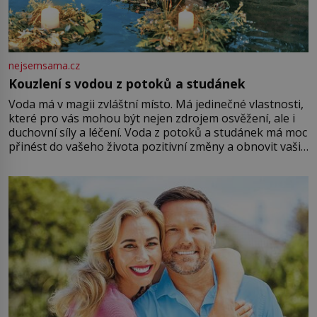
nejsemsama.cz
Kouzlení s vodou z potoků a studánek
Voda má v magii zvláštní místo. Má jedinečné vlastnosti,
které pro vás mohou být nejen zdrojem osvěžení, ale i
duchovní síly a léčení. Voda z potoků a studánek má moc
přinést do vašeho života pozitivní změny a obnovit vaši
energii. Využitím těchto přírodních zdrojů v magii
můžete obohatit své rituály a přinést do svého života
větší harmonii a klid. Je důležité