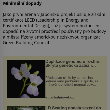
Minimální dopady
Jako první aréna v Japonsku projekt usiluje získání
certifikace LEED (Leadership in Energy and
Environmental Design), což je systém hodnocení
dopadů na životní prostředí používaný pro budovy
a města řízený americkou neziskovou organizací
Green Building Council.
Duplikace genomu u rostlin:
Skrytá genetická zátěž i
evoluční výhoda
Představte si, že by se rostlina
jednou ráno probudila a zjistila, že
má svůj genetický manuál celý
dvakrát. Přesně to se občas v
přírodě stane – a podle nového
výzkumu to může být pro druhy
epochalnisvet.cz
vstupenka...
LD Seating dodala sezení do