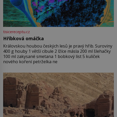
tisicereceptu.cz
Hříbková omáčka
Královskou houbou českých lesů je pravý hřib. Suroviny
400 g houby 1 větší cibule 2 lžíce másla 200 ml šlehačky
100 ml zakysané smetana 1 bobkový list 5 kuliček
nového koření petrželka ne