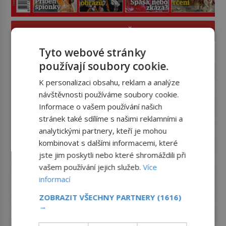
PROLISTOVAT ČASOPIS
Tyto webové stránky
reklama
používají soubory cookie.
K personalizaci obsahu, reklam a analýze
návštěvnosti používáme soubory cookie.
Informace o vašem používání našich
stránek také sdílíme s našimi reklamními a
analytickými partnery, kteří je mohou
kombinovat s dalšími informacemi, které
jste jim poskytli nebo které shromáždili při
vašem používání jejich služeb.
Více
informací
ZOBRAZIT VŠECHNY PARTNERY
(1616)
→