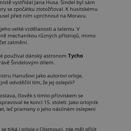
místě vystřídal Jana Husa. Šindel byl sám
ry se zpočátku ztotožňoval. K husitskému
musel před ním uprchnout na Moravu.
jeho velké vzdělanosti a talentu. V
avně mechanikou různých přístrojů, mimo
čet zatmění.
eré používal dánský astronom
Tycho
rávě Šindelovým dílem.
istru Hanušovi jako autorovi orloje,
ně odvděčili tím, že jej oslepili?
ostava, člověk s tímto přízviskem se
spravoval ke konci 15. století. Jako orlojník
et, leč prameny o jeho násilném oslepení
e týká i orloje v Olomouci, zde měl přijít