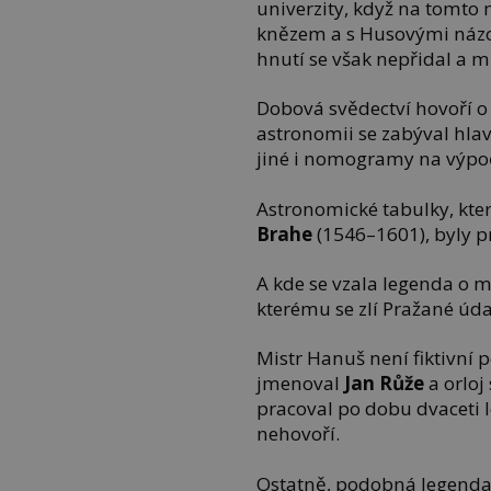
univerzity, když na tomto 
knězem a s Husovými názo
hnutí se však nepřidal a 
Dobová svědectví hovoří o 
astronomii se zabýval hl
jiné i nomogramy na výpo
Astronomické tabulky, kt
Brahe
(1546–1601), byly p
A kde se vzala legenda o m
kterému se zlí Pražané údaj
Mistr Hanuš není fiktivní p
jmenoval
Jan Růže
a orloj 
pracoval po dobu dvaceti l
nehovoří.
Ostatně, podobná legenda s