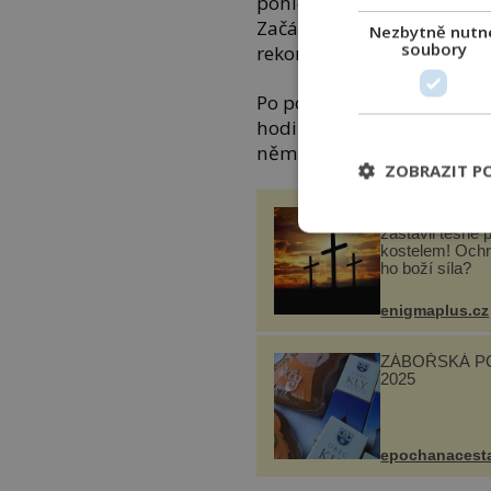
pohledu na svět, tudíž veš
Začátkem 15. století budov
Nezbytně nutn
soubory
rekonstrukce byla vhodná i
Po poradě se Šindelem Mik
hodinový stroj a astronomi
německé listiny z roku 141
ZOBRAZIT P
Utržený kus sk
zastavil těsně 
kostelem! Ochr
ho boží síla?
enigmaplus.cz
ZÁBOŘSKÁ P
2025
epochanacest