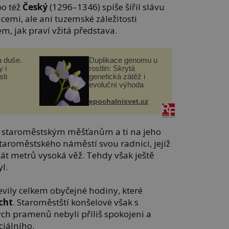
o též
Český
(1296–1346) spíše šířil slávu
cemi, ale ani tuzemské záležitosti
m, jak praví vžitá představa.
a duše.
Duplikace genomu u
 i
rostlin: Skrytá
ti
genetická zátěž i
evoluční výhoda
epochalnisvet.cz
ia staroměstským měšťanům a ti na jeho
taroměstského náměstí svou radnici, jejíž
át metrů vysoká věž. Tehdy však ještě
l.
jevily celkem obyčejné hodiny, které
cht
. Staroměstští konšelové však s
h pramenů nebyli příliš spokojeni a
ciálního.