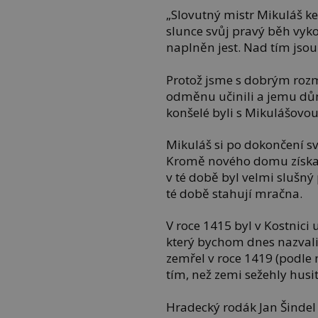
„Slovutný mistr Mikuláš ke
slunce svůj pravý běh vyk
naplněn jest. Nad tím jsou
Protož jsme s dobrým roz
odměnu učinili a jemu dům
konšelé byli s Mikulášovou
Mikuláš si po dokončení sv
Kromě nového domu získal 
v té době byl velmi slušný
té době stahují mračna.
V roce 1415 byl v Kostnici
který bychom dnes nazval
zemřel v roce 1419 (podle
tím, než zemi sežehly husit
Hradecký rodák Jan Šindel 