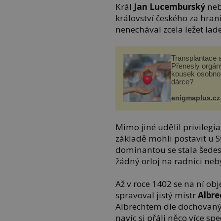
Král
Jan Lucemburský
neb
království českého za hrani
nenechával zcela ležet lade
Transplantace 
Přenesly orgány
kousek osobnos
dárce?
enigmaplus.cz
Mimo jiné udělil privileg
základě mohli postavit u S
dominantou se stala šedes
žádný orloj na radnici neby
Až v roce 1402 se na ní ob
spravoval jistý mistr
Albre
Albrechtem dle dochovanýc
navíc si přáli něco více spe