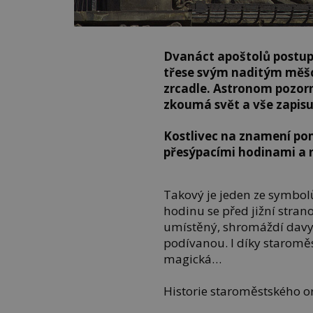
Dvanáct apoštolů postu
třese svým naditým měšce
zrcadle. Astronom pozorn
zkoumá svět a vše zapisu
Kostlivec na znamení pom
přesýpacími hodinami a
Takový je jeden ze symbol
hodinu se před jižní stran
umístěný, shromáždí davy 
podívanou. I díky staromě
magická…
Historie staroměstského orlo