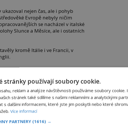
y ukazoval nejen čas, ale i pohyb
 středověké Evropě nebyly ničím
opracovanějších se nacházel v italské
lohy Slunce a Měsíce, ale i ostatních
ěly kromě Itálie i ve Francii, v
glii.
 nebyl mistr
Hanuš
, jak praví legenda,
ikuláš z Kadaně
(1350–1419).
 stránky používají soubory cookie.
Mikulášovi dodal matematik, astronom a
bsahu, reklam a analýze návštěvnosti používáme soubory cookie. 
zity
Jan Šindel
(1375–1456). Tento
šich stránek také sdílíme s našimi reklamními a analytickými partn
obil i jako lékař králů
Václava IV.
a
s dalšími informacemi, které jste jim poskytli nebo které shromá
ho
.
lužeb.
Více informací
CHNY PARTNERY
(1616) →
házel z tehdy platného geocentrického