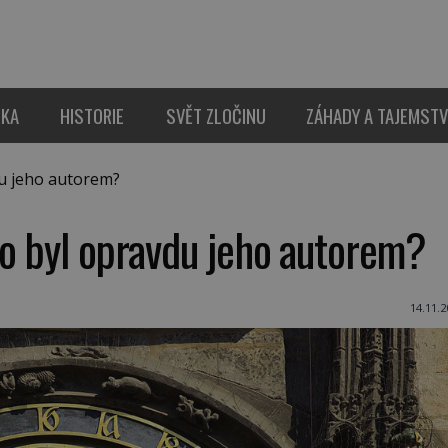
IKA
HISTORIE
SVĚT ZLOČINU
ZÁHADY A TAJEMSTV
u jeho autorem?
do byl opravdu jeho autorem?
14.11.2