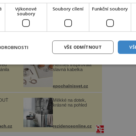
kerá nebeská tělesa se točí kolem Země.
a radnice vyhořela, takže doba její
é
Výkonové
Soubory cílení
Funkční soubory
soubory
 pro stavbu orloje.
uláš z Kadaně sestrojil komplikovaný
cký číselník. Orlojnická kniha s opisem
0, nalezená v roce 1962, praví:
ODROBNOSTI
VŠE ODMÍTNOUT
VŠ
ály se
První sluchátka
před
Hermés inspirovala
ánila
slavná kabelka
epochalnisvet.cz
OUŤ
Měkké na dotek,
krásné na pohled
ach.cz
rezidenceonline.cz