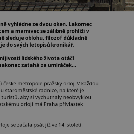
pně vyhlédne ze dvou oken. Lakomec
m a marnivec se zálibně prohlíží v
ě sleduje oblohu, filozof důkladně
je do svých letopisů kronikář.
íjivosti lidského života otáčí
 nakonec zatahá za umíráček…
ů české metropole pražský orloj. V každou
ou staroměstské radnice, na které je
turistů, aby si vychutnaly neobvyklou
stskému orloji má Praha přívlastek
je se začala psát již ve 14. století.