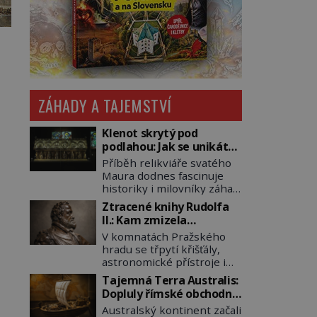
ZÁHADY A TAJEMSTVÍ
Klenot skrytý pod
podlahou: Jak se unikátní
románský poklad dostal
Příběh relikviáře svatého
do zapadlého Bečova?
Maura dodnes fascinuje
historiky i milovníky záhad
po celém světě. Tato
Ztracené knihy Rudolfa
románská zlatnická
II.: Kam zmizela
památka ze 13. století je
nejzáhadnější knihovna
V komnatách Pražského
po českých korunovačních
Evropy?
hradu se třpytí křišťály,
klenotech druhým
astronomické přístroje i
nejcennějším movitým
podivné alchymistické
majetkem v České
Tajemná Terra Australis:
rukopisy. Císař Rudolf II.
republice. Přestože byl
Dopluly římské obchodní
shromažďuje vše, co
klenot v roce 1985 po
lodě až do Austrálie?
Australský kontinent začali
souvisí s tajemstvím
dramatickém pátrání