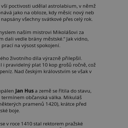
 vší poctivosti udělal astrolabium, v němž
onává jako na obloze, kdy měsíc nový neb
 napsány všechny svátkové přes celý rok.
myslem naším mistrovi Mikolášovi za
 dali vedle brány městské.“ Jak vidno,
 prací na výsost spokojení.
ého životního díla výrazně přilepšil.
i pravidelný plat 10 kop grošů ročně, což
 peníz. Nad českým královstvím se však v
 upálen
Jan Hus
a země se řítila do stavu,
i termínem občanská válka. Mikuláš
 některých pramenů 1420), krátce před
ské boje.
se v roce 1410 stal rektorem pražské