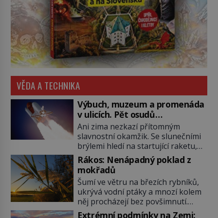
VĚDA A TECHNIKA
Výbuch, muzeum a promenáda
v ulicích. Pět osudů
nejslavnějších raketoplánů
Ani zima nezkazí přítomným
slavnostní okamžik. Se slunečními
brýlemi hledí na startující raketu,
která má do vesmíru vynést kromě
Rákos: Nenápadný poklad z
posádky také obyčejnou učitelku.
mokřadů
Po několika sekundách všem
Šumí ve větru na březích rybníků,
ztuhnou úsměvy, stroj totiž
ukrývá vodní ptáky a mnozí kolem
exploduje. Jejich konstrukce není
něj procházejí bez povšimnutí.
z levného kraje, daňové poplatníky
Přesto právě rákos pomáhal stavět
stojí miliardy dolarů. Na druhou
Extrémní podmínky na Zemi: