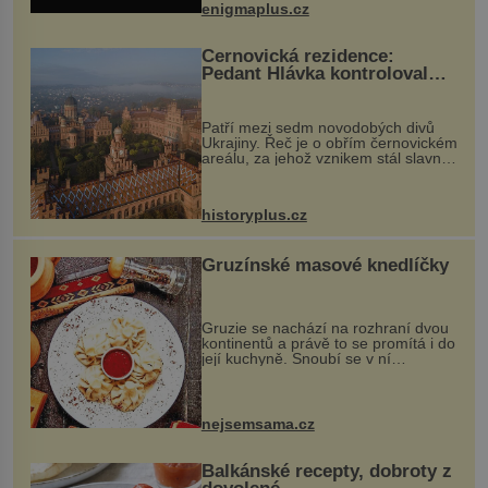
enigmaplus.cz
...
Černovická rezidence:
Pedant Hlávka kontroloval
každou cihlu
Patří mezi sedm novodobých divů
Ukrajiny. Řeč je o obřím černovickém
areálu, za jehož vznikem stál slavný
český architekt Josef Hlávka. Ten si
na něm dal mimořádně záležet. Jeho
stavební plány by při ...
historyplus.cz
Gruzínské masové knedlíčky
Gruzie se nachází na rozhraní dvou
kontinentů a právě to se promítá i do
její kuchyně. Snoubí se v ní
evropské a asijské chutě a díky tomu
vznikají rozmanité a chuťově bohaté
pokrmy, které rozhodně st...
nejsemsama.cz
Balkánské recepty, dobroty z