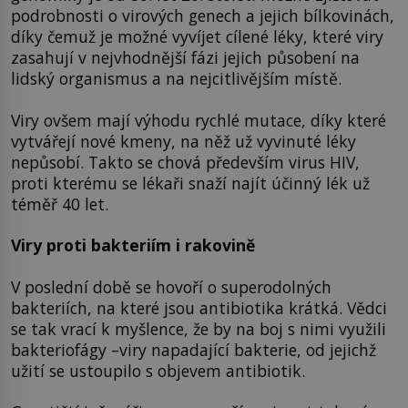
podrobnosti o virových genech a jejich bílkovinách,
díky čemuž je možné vyvíjet cílené léky, které viry
zasahují v nejvhodnější fázi jejich působení na
lidský organismus a na nejcitlivějším místě.
Viry ovšem mají výhodu rychlé mutace, díky které
vytvářejí nové kmeny, na něž už vyvinuté léky
nepůsobí. Takto se chová především virus HIV,
proti kterému se lékaři snaží najít účinný lék už
téměř 40 let.
Viry proti bakteriím i rakovině
V poslední době se hovoří o superodolných
bakteriích, na které jsou antibiotika krátká. Vědci
se tak vrací k myšlence, že by na boj s nimi využili
bakteriofágy –viry napadající bakterie, od jejichž
užití se ustoupilo s objevem antibiotik.