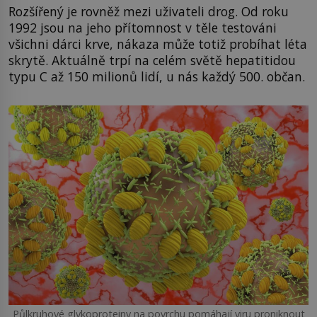
Rozšířený je rovněž mezi uživateli drog. Od roku
1992 jsou na jeho přítomnost v těle testováni
všichni dárci krve, nákaza může totiž probíhat léta
skrytě. Aktuálně trpí na celém světě hepatitidou
typu C až 150 milionů lidí, u nás každý 500. občan.
Půlkruhové glykoproteiny na povrchu pomáhají viru proniknout