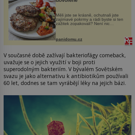
dovolené
Měli jste se krásně, ochutnali jste
zajímavé pokrmy a rádi byste si ten
zážitek zopakovali? Není nic
snazšího. Pljeskavica (10 porcí)
Možná jste ji ochutnali na dovolené v
bývalé Jugoslávii, lze ji vi...
panidomu.cz
V současné době zažívají bakteriofágy comeback,
uvažuje se o jejich využití v boji proti
superodolným bakteriím. V bývalém Sovětském
svazu je jako alternativu k antibiotikům používali
60 let, dodnes se tam vyrábějí léky na jejich bázi.