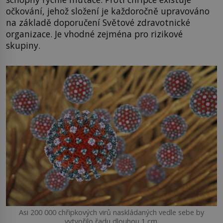
očkování, jehož složení je každoročně upravováno
na základě doporučení Světové zdravotnické
organizace. Je vhodné zejména pro rizikové
skupiny.
Asi 200 000 chřipkových virů naskládaných vedle sebe by
vytvořilo řadu dlouhou 1 cm.