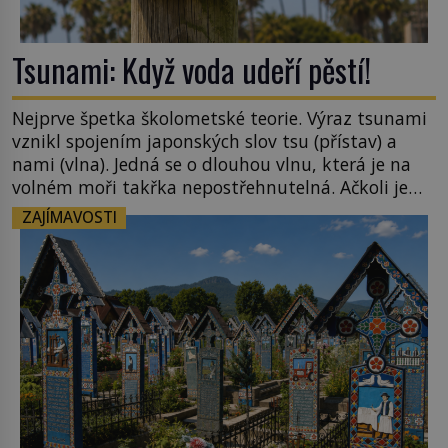
Tsunami: Když voda udeří pěstí!
Nejprve špetka školometské teorie. Výraz tsunami
vznikl spojením japonských slov tsu (přístav) a
nami (vlna). Jedná se o dlouhou vlnu, která je na
volném moři takřka nepostřehnutelná. Ačkoli je
vlnová délka tsunami i 300 kilometrů, výška vlny
ZAJÍMAVOSTI
na volném moři je maximálně 1,5 metru. Máme se
podobné obří vlny obávat i v Evropě? Vznik
tsunami si […]