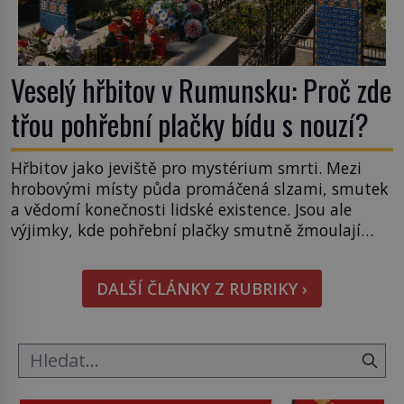
Veselý hřbitov v Rumunsku: Proč zde
třou pohřební plačky bídu s nouzí?
Hřbitov jako jeviště pro mystérium smrti. Mezi
hrobovými místy půda promáčená slzami, smutek
a vědomí konečnosti lidské existence. Jsou ale
výjimky, kde pohřební plačky smutně žmoulají
kapesníky nikoli při smutečním obřadu, ale při
pohledu na výši vyměřené podpory
DALŠÍ ČLÁNKY Z RUBRIKY ›
v nezaměstnanosti. Kam vás pozveme? Unikátní
hřbitov, který si vysloužil název „Veselý“, najdeme
v rumunské vesnici Sapanta, nedaleko hranic […]