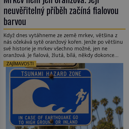
neuvěřitelný příběh začíná fialovou
barvou
Když dnes vytáhneme ze země mrkev, většina z
nás očekává sytě oranžový kořen. Jenže po většinu
své historie je mrkev všechno možné, jen ne
oranžová. Je fialová, žlutá, bílá, někdy dokonce
téměř černá. Až díky stovkám let pečlivého
ZAJÍMAVOSTI
šlechtění se z ní stává zelenina, bez které si českou
zahradu ani nedokážeme představit. Její příběh je
[…]