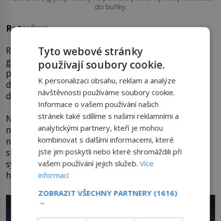
do buňky.
Rotavirus
Tyto webové stránky
Rotavirová infekce vyvolává těžkou
gastroenteritidu, která se projevuje horečkou,
používají soubory cookie.
průjmem a zvracením. Postihnout může děti i
K personalizaci obsahu, reklam a analýze
dospělé, nejohroženější skupinou jsou však malé
návštěvnosti používáme soubory cookie.
děti do pěti let.
Informace o vašem používání našich
stránek také sdílíme s našimi reklamními a
Nejvíce infekcí je u kojenců a batolat od šesti
analytickými partnery, kteří je mohou
měsíců do dvou let věku. Viry se do těla dostávají
kombinovat s dalšími informacemi, které
nejčastěji ústy kvůli nedostatečné hygieně po
styku s kontaminovaným předmětem. Léčba je
jste jim poskytli nebo které shromáždili při
symptomatická s důrazem na dostatečnou
vašem používání jejich služeb.
Více
hydrataci. Proti nákaze existuje očkování.
informací
ZOBRAZIT VŠECHNY PARTNERY
(1616)
→