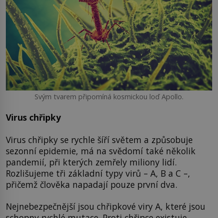
Svým tvarem připomíná kosmickou loď Apollo.
Virus chřipky
Virus chřipky se rychle šíří světem a způsobuje
sezonní epidemie, má na svědomí také několik
pandemií, při kterých zemřely miliony lidí.
Rozlišujeme tři základní typy virů – A, B a C –,
přičemž člověka napadají pouze první dva.
Nejnebezpečnější jsou chřipkové viry A, které jsou
schopny rychlé mutace. Proti chřipce existuje