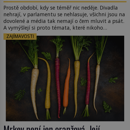
Prostě období, kdy se téměř nic neděje. Divadla
nehrají, v parlamentu se nehlasuje, všichni jsou na
dovolené a média tak nemají o čem mluvit a psát.
A vymýšlejí si proto témata, které nikoho
nezajímají. Proč je však ona letní doba spojovaná
ZAJÍMAVOSTI
zrovna s okurkami? Okurkovou sezónu známe už
od poloviny 19. století, ovšem jako Češi […]
Mrkev není jen oranžová. Její