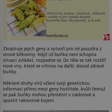
Všichni ho známe, císařové, vítězové
i umělci si jím zdobili skráně,
kuchařky bez něj neuvaří, a to ještě
nevíte, že bobkový list může výrazně
zmírnit některé naše neduhy.
Obsahuje v malém množství ně...
panidomu.cz
Zkopíruje jejich geny a vytvoří pro ně pouzdra z
virové bílkoviny. Když už buňka není schopna
situaci zvládat, rozpadne se. Do těla se tak rozšíří
nové viry, které se vrhnou na další, dosud zdravé
buňky.
Některé druhy virů včlení svoji genetickou
informaci přímo mezi geny hostitele, kvůli čemuž
se pak buňky mohou přeměnit v nádorové a
spustit rakovinné bujení.