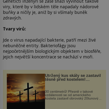
Genetičtí inženýři se zase snaží vyvinout takové
viry, které by v lidském těle napadaly nádorové
buňky a ničily je, aniž by si všímaly buněk
zdravých.
Tvary virů:
Jde o virus napadající bakterie, patří mezi živé
nebuněčné entity. Bakteriofágy jsou
nejpočetnějším biologickým objektem v biosféře,
jejich největší koncentrace se nachází v moři.
Utržený kus skály se zastavil
těsně před kostelem!
Ochránila ho boží síla?
30 centimetrů! Přesně v takové
vzdálenosti se od amerického
kostela zastavil obrovský 20tunový
balvan, který se v květnu 2014
nečekaně odtrhl od nedaleké skály
při její demolici. Podle místních stojí