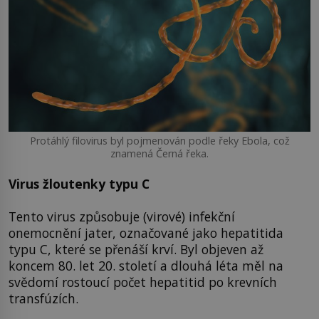
Protáhlý filovirus byl pojmenován podle řeky Ebola, což
znamená Černá řeka.
Virus žloutenky typu C
Tento virus způsobuje (virové) infekční
onemocnění jater, označované jako hepatitida
typu C, které se přenáší krví. Byl objeven až
koncem 80. let 20. století a dlouhá léta měl na
svědomí rostoucí počet hepatitid po krevních
transfúzích.