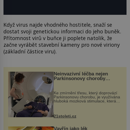
Když virus najde vhodného hostitele, snaží se
dostat svoji genetickou informaci do jeho buněk.
Přítomnost virů v buňce ji poplete natolik, že
začne vyrábět stavební kameny pro nové viriony
(základní částice viru).
Neinvazivní léčba nejen
Parkinsonovy choroby
pomocí ultrazvukové
„helmy“
Ke zmírnění třesu, který doprovází
Parkinsonovu chorobu, je využívána
hluboká mozková stimulace, která
však vyžaduje vysoce invazivní
zákrok. Ultrazvuk zase není vhodný
k dostatečně přesnému zacílení ...
21stoleti.cz
Vavřín jako lék