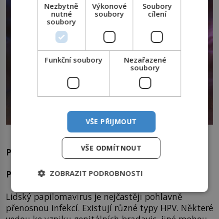
Nezbytně
Výkonové
Soubory
nutné
soubory
cílení
soubory
Funkční soubory
Nezařazené
soubory
VŠE PŘIJMOUT
Vypadá jako loukoťové kolo.
VŠE ODMÍTNOUT
Papilomavirus
ZOBRAZIT PODROBNOSTI
Přelepka:
Lidský papilomavirus je nejčastěji pohlavně
přenosnou infekcí. Existují různé typy HPV. Některé
vedou ke vzniku genitálních bradavic, jiné mohou