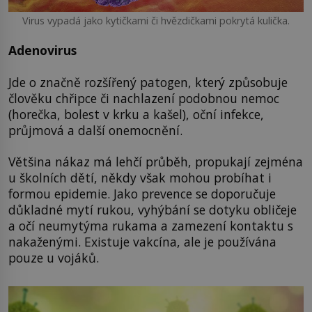
Virus vypadá jako kytičkami či hvězdičkami pokrytá kulička.
Adenovirus
Jde o značně rozšířený patogen, který způsobuje
člověku chřipce či nachlazení podobnou nemoc
(horečka, bolest v krku a kašel), oční infekce,
průjmová a další onemocnění.
Většina nákaz má lehčí průběh, propukají zejména
u školních dětí, někdy však mohou probíhat i
formou epidemie. Jako prevence se doporučuje
důkladné mytí rukou, vyhýbání se dotyku obličeje
a očí neumytýma rukama a zamezení kontaktu s
nakaženými. Existuje vakcína, ale je používána
pouze u vojáků.