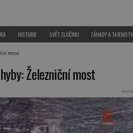
IKA
HISTORIE
SVĚT ZLOČINU
ZÁHADY A TAJEMSTV
iční most
hyby: Železniční most
16.11.2