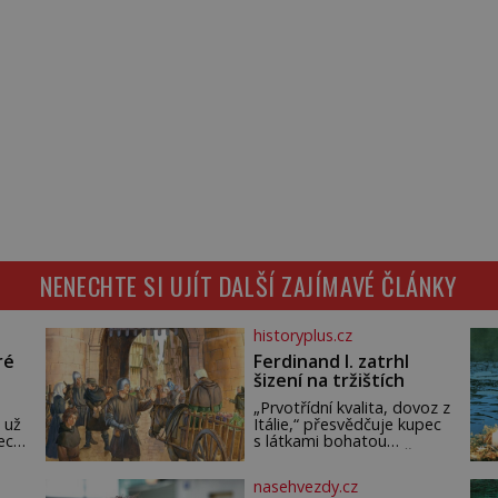
NENECHTE SI UJÍT DALŠÍ ZAJÍMAVÉ ČLÁNKY
historyplus.cz
ré
Ferdinand I. zatrhl
šizení na tržištích
„Prvotřídní kvalita, dovoz z
 už
Itálie,“ přesvědčuje kupec
ech.
s látkami bohatou
m,
pražskou měšťanku. Žena
ude
pečlivě osahává štůček
nasehvezdy.cz
mušelínu. „Vezmu si pět