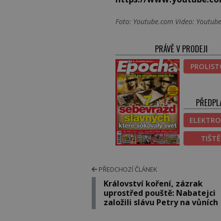
Foto: Youtube.com Video: Youtube
PRÁVĚ V PRODEJI
PROLIS
PŘEDPL
ELEKTRO
TIŠT
PŘEDCHOZÍ ČLÁNEK
Království koření, zázrak
uprostřed pouště: Nabatejci
založili slávu Petry na vůních