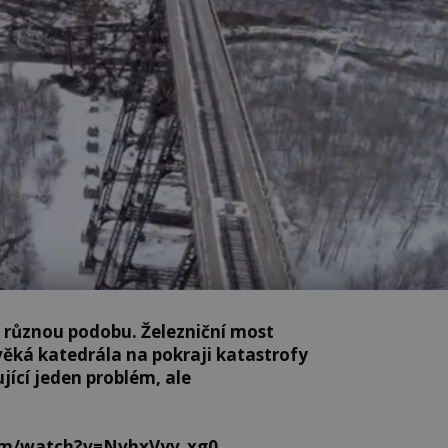
 různou podobu. Železniční most
věká katedrála na pokraji katastrofy
jící jeden problém, ale
.
om/watch?v=NvhxVyv_xg0