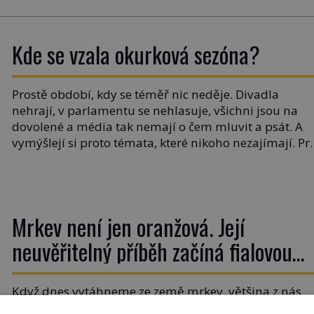
Kde se vzala okurková sezóna?
Prostě období, kdy se téměř nic neděje. Divadla
nehrají, v parlamentu se nehlasuje, všichni jsou na
dovolené a média tak nemají o čem mluvit a psát. A
vymýšlejí si proto témata, které nikoho nezajímají. Pr
je však ona letní doba spojovaná zrovna s okurkami?
Okurkovou sezónu známe už od poloviny 19. století,
ovšem jako Češi […]
Mrkev není jen oranžová. Její
neuvěřitelný příběh začíná fialovou
barvou
Když dnes vytáhneme ze země mrkev, většina z nás
očekává sytě oranžový kořen. Jenže po většinu své