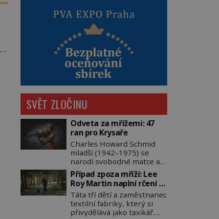
li
SVĚT ZLOČINU
Odveta za mřížemi: 47
ran pro Krysaře
Charles Howard Schmid
mladší (1942–1975) se
narodí svobodné matce a
adoptují ho provozovatelé
Případ zpoza mříží: Lee
pečovatelského domu
Roy Martin naplní rčení o
Charles a Katharine
volání do lesa
Táta tří dětí a zaměstnanec
Schmidovi. Synek jim
textilní fabriky, který si
mnoho radosti nepřinese.
přivydělává jako taxikář.
Mezi přáteli v arizonském