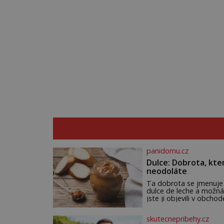
panidomu.cz
Dulce: Dobrota, kte
neodoláte
Ta dobrota se jmenuje
dulce de leche a možná
jste ji objevili v obchod
Ale nepochybujte o to
že doma připravená b
skutecnepribehy.cz
ještě lepší. Název je