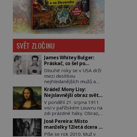
SVĚT ZLOČINU
James Whitey Bulger:
Práskač, co šel po
práskačích
Dlouhé roky se v USA drží
mezi desítkou
nejhledanějších mužů a
dopracuje to až na číslo
Krádež Mony Lisy:
dvě – hned po Usámovi bin
Nejslavnější obraz světa
Ládinovi (1957–2011). To je
zůstane dva roky
V pondělí 21. srpna 1911
James „Whitey“ Bulger
nezvěstný
visí v pařížském Louvru na
(1929–2018) viněný ze
zdi prázdné háky. Obraz,
spoluúčasti na 19
který dnes zná celý svět, je
vraždách, vydírání a lichvy.
José Pereira: Místo
pryč. Zpočátku si nikdo
A samozřejmě, krom toho
manželky 12letá dcera –
nemyslí, že jde o krádež.
je ještě drogový dealer,
a sousedi o všem vědí!
Píše se rok 2010. Muž v
Zaměstnanci jsou
který neváhá odstranit z