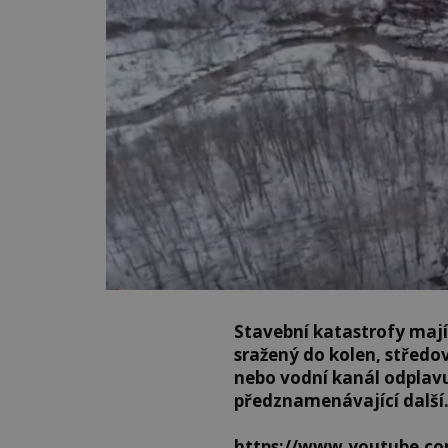
Stavební katastrofy mají
sražený do kolen, středo
nebo vodní kanál odplavu
předznamenávající další
https://www.youtube.c