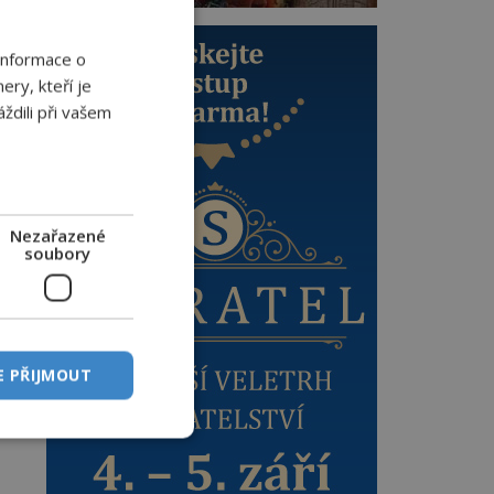
y
Informace o
ery, kteří je
ždili při vašem
Nezařazené
soubory
e
E PŘIJMOUT