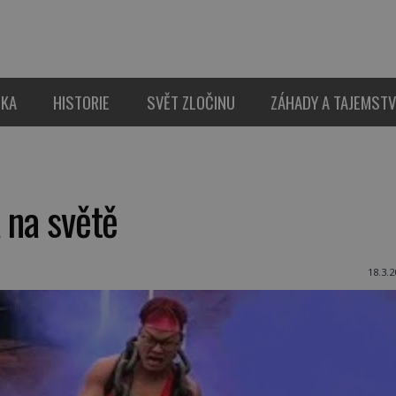
IKA
HISTORIE
SVĚT ZLOČINU
ZÁHADY A TAJEMSTV
 na světě
18.3.2