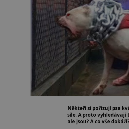
Někteří si pořizují psa kv
síle. A proto vyhledávají 
ale jsou? A co vše dokáží