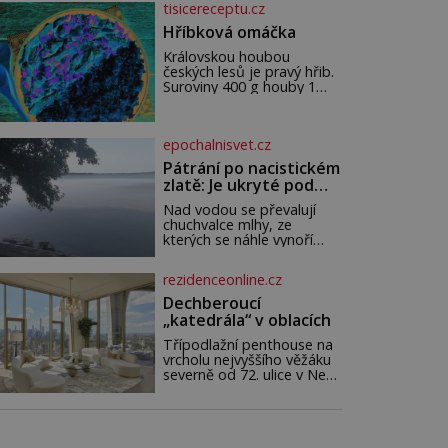
tisicereceptu.cz
a léčení. Voda z potoků a
studánek má moc přinést
Hříbková omáčka
do vašeho života pozitivní
Královskou houbou
změny a obnovit vaši
českých lesů je pravý hřib.
energii. Využitím těchto
Suroviny 400 g houby 1
přírodních zdrojů v magii
větší cibule 2 lžíce másla
můžete obohatit své
200 ml šlehačky 100 ml
rituály a přinést do svého
zakysané smetana 1
života větší harmonii a klid.
epochalnisvet.cz
bobkový list 5 kuliček
Je důležité
nového koření petrželka ne
Pátrání po nacistickém
zlatě: Je ukryté pod
hladinou německého
Nad vodou se převalují
jezera?
chuchvalce mlhy, ze
kterých se náhle vynoří
siluety několika člunů. Mají
velmi podivnou posádku.
rezidenceonline.cz
Dobře živení, po zuby
ozbrojení muži v černých
Dechberoucí
uniformách a na straně
„katedrála“ v oblacích
druhé: zubožená těla
oblečená v chatrných
Třípodlažní penthouse na
vězeňských hadrech. Co
vrcholu nejvyššího věžáku
tato přízračná scéna
severně od 72. ulice v New
znamená? Je jaro roku
Yorku „patřil“ jednomu z
1945, druhá světová válka
protagonistů populárního
se chýlí ke konci. Jezero
seriálu, mapujícího život
Stolpsee
milionářské rodiny