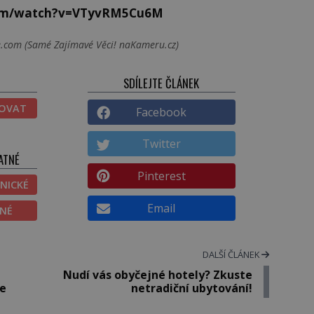
com/watch?v=VTyvRM5Cu6M
e.com (Samé Zajímavé Věci! naKameru.cz)
SDÍLEJTE ČLÁNEK
TOVAT
Facebook
Twitter
ATNÉ
Pinterest
NICKÉ
Email
ĚNÉ
DALŠÍ ČLÁNEK
Nudí vás obyčejné hotely? Zkuste
je
netradiční ubytování!