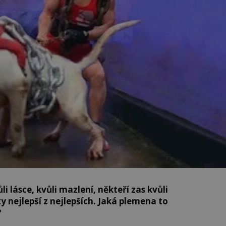
ůli lásce, kvůli mazlení, někteří zas kvůli
ty nejlepší z nejlepších. Jaká plemena to
?