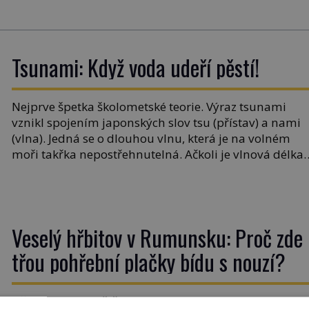
Tsunami: Když voda udeří pěstí!
Nejprve špetka školometské teorie. Výraz tsunami
vznikl spojením japonských slov tsu (přístav) a nami
(vlna). Jedná se o dlouhou vlnu, která je na volném
moři takřka nepostřehnutelná. Ačkoli je vlnová délka
tsunami i 300 kilometrů, výška vlny na volném moři j
maximálně 1,5 metru. Máme se podobné obří vlny
obávat i v Evropě? Vznik tsunami si […]
Veselý hřbitov v Rumunsku: Proč zde
třou pohřební plačky bídu s nouzí?
Hřbitov jako jeviště pro mystérium smrti. Mezi