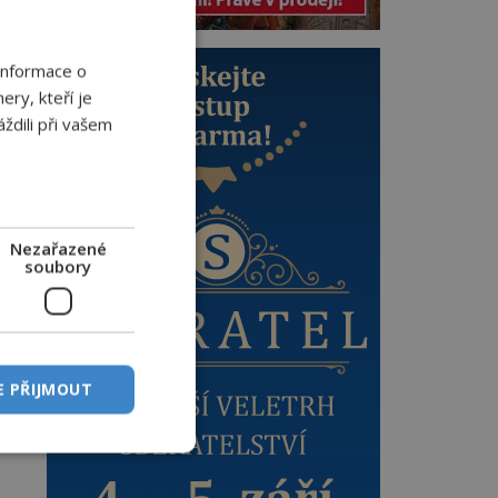
li
Informace o
ery, kteří je
ždili při vašem
Nezařazené
soubory
e
je
E PŘIJMOUT
u