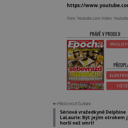
https://www.youtube.
Foto: Youtube.com Video: Youtub
PRÁVĚ V PRODEJI
PROLIS
PŘEDPL
ELEKTRO
TIŠT
PŘEDCHOZÍ ČLÁNEK
Sériová vražedkyně Delphine
LaLaurie: Být jejím otrokem 
horší než smrt!