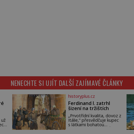
NENECHTE SI UJÍT DALŠÍ ZAJÍMAVÉ ČLÁNKY
historyplus.cz
ré
Ferdinand I. zatrhl
šizení na tržištích
„Prvotřídní kvalita, dovoz z
 už
Itálie,“ přesvědčuje kupec
ech.
s látkami bohatou
m,
pražskou měšťanku. Žena
ude
pečlivě osahává štůček