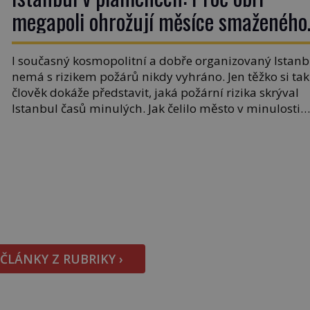
megapoli ohrožují měsíce smaženého
lilku?
I současný kosmopolitní a dobře organizovaný Istanb
nemá s rizikem požárů nikdy vyhráno. Jen těžko si tak
člověk dokáže představit, jaká požární rizika skrýval
Istanbul časů minulých. Jak čelilo město v minulosti
potenciální ohnivé katastrofě a proč jsou zde stále tol
obávány měsíce smaženého lilku? První hasičský sb
se v Istanbulu objevuje v roce 1714 a […]
 ČLÁNKY Z RUBRIKY ›