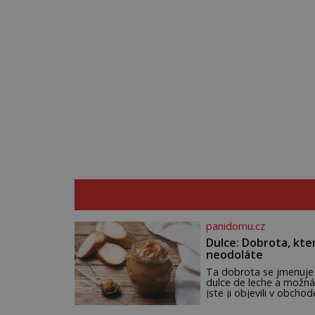
panidomu.cz
Dulce: Dobrota, kte
neodoláte
Ta dobrota se jmenuje
dulce de leche a možná
jste ji objevili v obchod
Ale nepochybujte o to
že doma připravená b