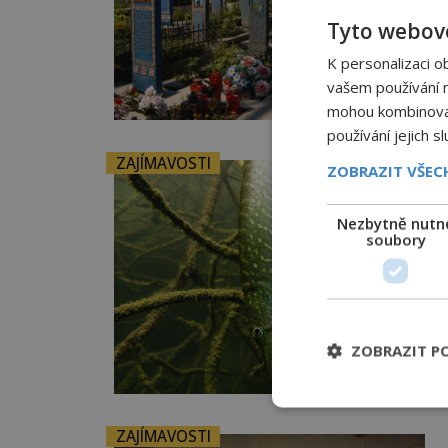
Tyto webové
K personalizaci o
vašem používání na
mohou kombinovat 
používání jejich s
ZAJÍMAVOSTI
ZOBRAZIT VŠE
Nezbytně nutn
soubory
ZOBRAZIT P
ZAJÍMAVOSTI