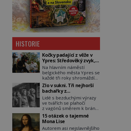
HISTORIE
Kočky padající z věže v
Ypres: Středověký zvyk,
který dodnes budí
Na hlavním náměstí
rozpaky
belgického města Ypres se
každé tři roky shromáždí
tisíce lidí. Z věže slavné
Zlo v sukni. Tři nejhorší
tržnice létají do davu
bachařky z
kočky, diváci jásají a snaží
koncentračních táborů
Lidé s bezduchými výrazy
se je chytit. Naštěstí už
ve tvářích se plahočí
nejde o živá zvířata, ale
z vagónů směrem k bráně
jenom o plyšové suvenýry.
tábora. Jedna z žen
Kdysi to ale bylo jinak. Tato
15 otázek o tajemné
pohlédne přímo na
veselá podívaná připomíná
Mona Lise
dozorkyni a jejich oči se
jeden z nejpodivnějších a
Autorem asi nejslavnějšího
setkají. Místo soucitu však
zároveň nejkrutějších