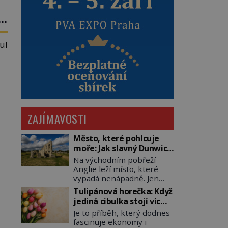
ul
ik
or
ZAJÍMAVOSTI
Město, které pohlcuje
moře: Jak slavný Dunwich
mizí pod hladinou
Na východním pobřeží
Anglie leží místo, které
vypadá nenápadně. Jen
málokdo by dnes hádal, že
Tulipánová horečka: Když
právě zde kdysi stojí jeden
jediná cibulka stojí víc
z nejvýznamnějších
než honosný dům
Je to příběh, který dodnes
anglických přístavů.
fascinuje ekonomy i
Středověký Dunwich