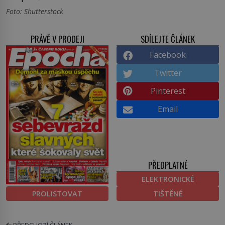
Foto: Shutterstock
PRÁVĚ V PRODEJI
SDÍLEJTE ČLÁNEK
Facebook
Twitter
Pinterest
Email
PŘEDPLATNÉ
ELEKTRONICKÉ
PROLISTOVAT
TIŠTĚNÉ
PŘEDCHOZÍ ČLÁNEK