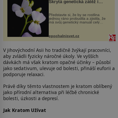
Skrytá genetická zátěž i
evoluční výhoda
Představte si, že by se rostlina
jednou ráno probudila a zjistila, že
má svůj genetický manuál celý
dvakrát. Přesně to se občas v
přírodě stane – a podle nového
výzkumu to může být pro druhy
epochalnisvet.cz
vstupenka...
V jihovýchodní Asii ho tradičně žvýkají pracovníci,
aby zvládli fyzicky náročné úkoly. Ve vyšších
dávkách má však kratom opačné účinky – působí
jako sedativum, ulevuje od bolesti, přináší euforii a
podporuje relaxaci.
Právě díky těmto vlastnostem je kratom oblíbený
jako přírodní alternativa při léčbě chronické
bolesti, úzkosti a depresí.
Jak Kratom Užívat