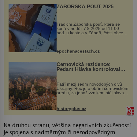
ZÁBOŘSKÁ POUŤ 2025
Tradiční Zábořská pouť, která se
koná v neděli 7.9.2025 od 11:00
hod. u kostela v Záboří, části obce
Kly u Mělníka. V programu naleznete
komentovanou prohlídku kostela,
dobovou hudbu, řemesla, atrakce...
epochanacestach.cz
Černovická rezidence:
Pedant Hlávka kontroloval
každou cihlu
Patří mezi sedm novodobých divů
Ukrajiny. Řeč je o obřím černovickém
areálu, za jehož vznikem stál slavný
český architekt Josef Hlávka. Ten si
na něm dal mimořádně záležet. Jeho
stavební plány by při ...
historyplus.cz
Na druhou stranu, většina negativních zkušeností
je spojena s nadměrným či nezodpovědným