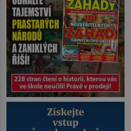
Höss (1901–1947), Josef Mengele
(1911–1979) či Heinrich Himmler
(1900–1945) zná každý, o koho se
historie jen otřela. Jenže […]