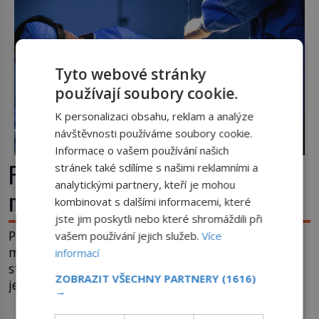
Tyto webové stránky
používají soubory cookie.
K personalizaci obsahu, reklam a analýze
návštěvnosti používáme soubory cookie.
Informace o vašem používání našich
První plastické operace: Když se
stránek také sdílíme s našimi reklamními a
analytickými partnery, kteří je mohou
nový nos rodí z kůže na tváři
kombinovat s dalšími informacemi, které
jste jim poskytli nebo které shromáždili při
Plastická chirurgie se často považuje za vynález
vašem používání jejich služeb.
Více
moderní medicíny. Ve skutečnosti jsou její kořeny
informací
staré více než dva a půl tisíce let. V dobách, kdy
ZOBRAZIT VŠECHNY PARTNERY
(1616)
ještě neexistují antibiotika ani anestezie, se
→
odvážní lékaři pokoušejí vracet lidem tváře
znetvořené válkou, tresty nebo nehodami. Jejich