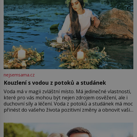
nejsemsama.cz
Kouzlení s vodou z potoků a studánek
Voda má v magii zvláštní místo. Má jedinečné vlastnosti,
které pro vás mohou být nejen zdrojem osvěžení, ale i
duchovní síly a léčení. Voda z potoků a studánek má moc
přinést do vašeho života pozitivní změny a obnovit vaši
energii. Využitím těchto přírodních zdrojů v magii
můžete obohatit své rituály a přinést do svého života
větší harmonii a klid. Je důležité