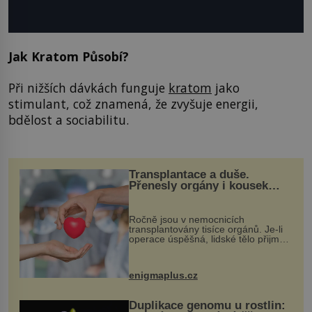
Jak Kratom Působí?
Při nižších dávkách funguje
kratom
jako
stimulant, což znamená, že zvyšuje energii,
bdělost a sociabilitu.
Transplantace a duše.
Přenesly orgány i kousek
osobnosti dárce?
Ročně jsou v nemocnicích
transplantovány tisíce orgánů. Je-li
operace úspěšná, lidské tělo přijme
darovaný orgán za své a pacient
může vést plnohodnotný život. Ale co
když při transplantaci nepřijímám...
enigmaplus.cz
Duplikace genomu u rostlin: