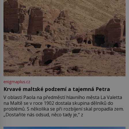
enigmaplus.cz
Krvavé maltské podzemí a tajemná Petra
V oblasti Paola na předměstí hlavního města La Valetta
na Maltě se v roce 1902 dostala skupina dělníků do
problémů. S několika se při rozbíjení skal propadla zem.
„Dostaňte nás odsud, něco tady je,“ z