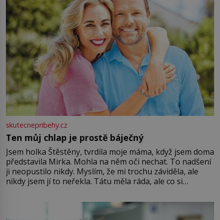
skutecnepribehy.cz
Ten můj chlap je prostě báječný
Jsem holka Štěstěny, tvrdila moje máma, když jsem doma
představila Mirka. Mohla na něm oči nechat. To nadšení
ji neopustilo nikdy. Myslím, že mi trochu záviděla, ale
nikdy jsem jí to neřekla. Tátu měla ráda, ale co si
pamatuji, tak jsme s Mirkem byli zamilovaní mnohem víc.
Jsme spolu moc rádi Tehdy byla jiná doba, když