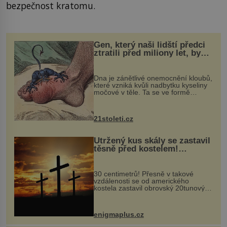
bezpečnost kratomu.
Gen, který naši lidští předci
ztratili před miliony let, by
mohl pomoci s léčbou
„nemoci králů“
Dna je zánětlivé onemocnění kloubů,
které vzniká kvůli nadbytku kyseliny
močové v těle. Ta se ve formě
krystalků ukládá v blízkosti kloubů,
nejčastěji přitom postihuje palce na
nohou, a způsobuje bole...
21stoleti.cz
Utržený kus skály se zastavil
těsně před kostelem!
Ochránila ho boží síla?
30 centimetrů! Přesně v takové
vzdálenosti se od amerického
kostela zastavil obrovský 20tunový
balvan, který se v květnu 2014
nečekaně odtrhl od nedaleké skály
při její demolici. Podle místních stojí
enigmaplus.cz
...