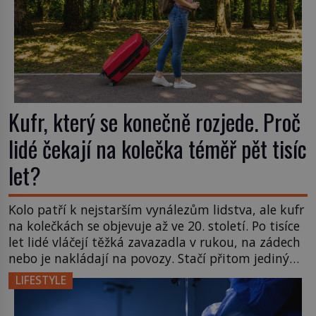
Kufr, který se konečně rozjede. Proč
lidé čekají na kolečka téměř pět tisíc
let?
Kolo patří k nejstarším vynálezům lidstva, ale kufr
na kolečkách se objevuje až ve 20. století. Po tisíce
let lidé vláčejí těžká zavazadla v rukou, na zádech
nebo je nakládají na povozy. Stačí přitom jediný
nápad, připevnit ke kufru kolečka. Jenže právě ten
LIFESTYLE
nikdo dlouho nedostane. Až jednou se na letišti
ozve věta, která změní […]