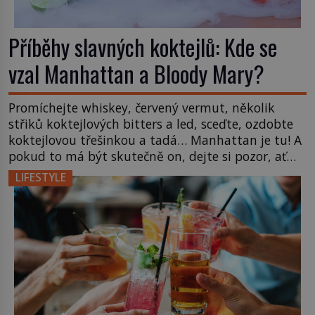
Příběhy slavných koktejlů: Kde se
vzal Manhattan a Bloody Mary?
Promíchejte whiskey, červený vermut, několik
střiků koktejlových bitters a led, sceďte, ozdobte
koktejlovou třešinkou a tadá… Manhattan je tu! A
pokud to má být skutečně on, dejte si pozor, ať
místo klasické americké rye whiskey či klidně
LIFESTYLE
bourbonu nepoužijete skotskou whisku. Co se
stane? Inu, koktejl bude stále skvělý, ale už to
nebude Manhattan ale […]