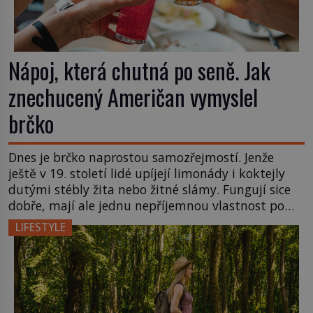
Nápoj, která chutná po seně. Jak
znechucený Američan vymyslel
brčko
Dnes je brčko naprostou samozřejmostí. Jenže
ještě v 19. století lidé upíjejí limonády i koktejly
dutými stébly žita nebo žitné slámy. Fungují sice
dobře, mají ale jednu nepříjemnou vlastnost po
chvíli se rozmáčejí a nápoji dodávají travnatou
LIFESTYLE
příchuť. Právě tahle drobná nepříjemnost přivede
amerického výrobce cigaretových náustků k
nápadu, který změní způsob pití po celém […]