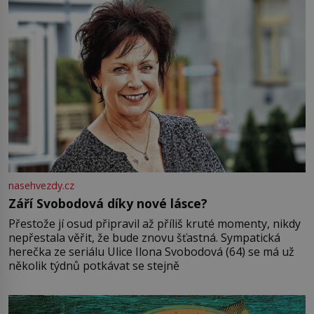
nasehvezdy.cz
Září Svobodová díky nové lásce?
Přestože jí osud připravil až příliš kruté momenty, nikdy
nepřestala věřit, že bude znovu šťastná. Sympatická
herečka ze seriálu Ulice Ilona Svobodová (64) se má už
několik týdnů potkávat se stejně