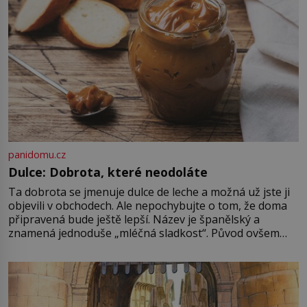
najdeme v rumunské vesnici
Sapanta, nedaleko hranic […]
panidomu.cz
Dulce: Dobrota, které neodoláte
Ta dobrota se jmenuje dulce de leche a možná už jste ji
objevili v obchodech. Ale nepochybujte o tom, že doma
připravená bude ještě lepší. Název je španělský a
znamená jednoduše „mléčná sladkost“. Původ ovšem
není úplně jednoznačný, o autorství této receptury se
pře hned několik latinskoamerických zemí a k tomu
Francie, kde se traduje,