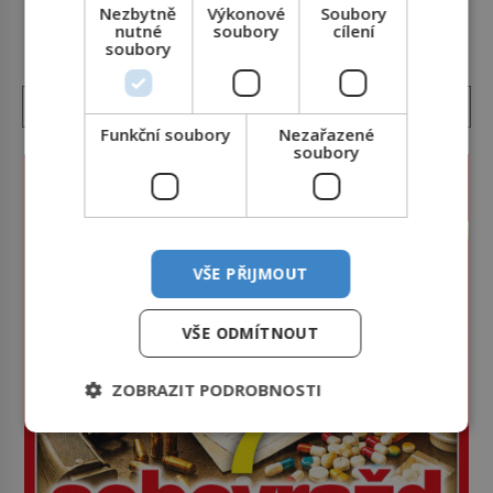
Nezbytně
Výkonové
Soubory
DALŠÍ ČLÁNKY Z RUBRIKY ›
metody jsou překvapivě promyšlené a některé
nutné
soubory
cílení
principy používají chirurgové dodnes. Úplně první
soubory
[…]
Funkční soubory
Nezařazené
soubory
VŠE PŘIJMOUT
VŠE ODMÍTNOUT
ZOBRAZIT PODROBNOSTI