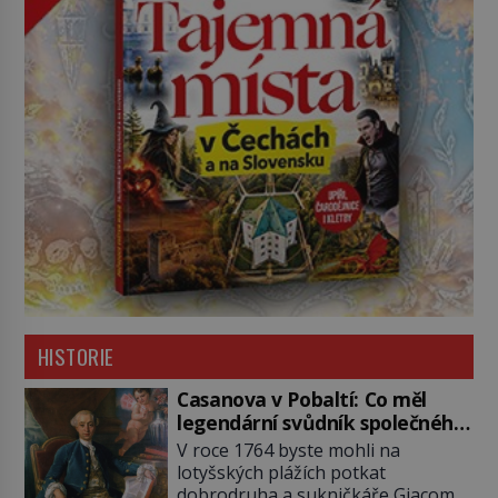
HISTORIE
Casanova v Pobaltí: Co měl
legendární svůdník společného
se svobodnými zednáři?
V roce 1764 byste mohli na
lotyšských plážích potkat
dobrodruha a sukničkáře Giacoma