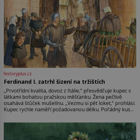
historyplus.cz
Ferdinand I. zatrhl šizení na tržištích
„Prvotřídní kvalita, dovoz z Itálie,“ přesvědčuje kupec s
látkami bohatou pražskou měšťanku. Žena pečlivě
osahává štůček mušelínu. „Vezmu si pět loket,“ prohlásí.
Kupec rychle naměří požadovanou délku. Pořádný kus
mu přitom zůstane za prsty… „Na šaty ho bude málo,
milostpaní. Stačí jenom na sukni,“ zhodnotí švadlena
množství růžového mušelínu. „Ošidili vás, podívejte.“
Vezme do ruky dřevěnou