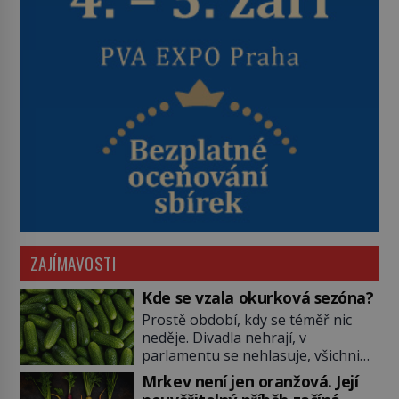
ZAJÍMAVOSTI
Kde se vzala okurková sezóna?
Prostě období, kdy se téměř nic
neděje. Divadla nehrají, v
parlamentu se nehlasuje, všichni
jsou na dovolené a média tak
Mrkev není jen oranžová. Její
nemají o čem mluvit a psát. A