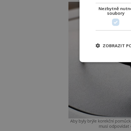
Nezbytně nutn
soubory
ZOBRAZIT P
Aby byly brýle korekční pomůck
musí odpovídat 