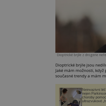
Dioptrické brýle z drogerie neře
Dioptrické brýle jsou ned
Jaké mám možnosti, když po
současné trendy a mám m
Neinvazivní lé
nejen Parkinso
choroby pomoc
ultrazvukové „