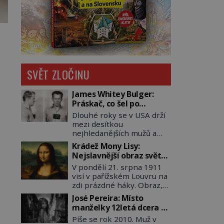
SVĚT ZLOČINU
James Whitey Bulger:
Práskač, co šel po
práskačích
Dlouhé roky se v USA drží
mezi desítkou
nejhledanějších mužů a
dopracuje to až na číslo
Krádež Mony Lisy:
dvě – hned po Usámovi bin
Nejslavnější obraz světa
Ládinovi (1957–2011). To je
zůstane dva roky
V pondělí 21. srpna 1911
James „Whitey“ Bulger
nezvěstný
visí v pařížském Louvru na
(1929–2018) viněný ze
zdi prázdné háky. Obraz,
spoluúčasti na 19
který dnes zná celý svět, je
vraždách, vydírání a lichvy.
José Pereira: Místo
pryč. Zpočátku si nikdo
A samozřejmě, krom toho
manželky 12letá dcera –
nemyslí, že jde o krádež.
je ještě drogový dealer,
a sousedi o všem vědí!
Píše se rok 2010. Muž v
Zaměstnanci jsou
který neváhá odstranit z