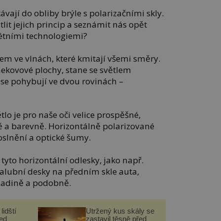
ávají do obliby brýle s polarizačními skly.
it jejich princip a seznámit nás opět
étními technologiemi?
orem ve vlnách, které kmitají všemi směry.
nekovové plochy, stane se světlem
 se pohybují ve dvou rovinách –
tlo je pro naše oči velice prospěšné,
 a barevně. Horizontálně polarizované
oslnění a optické šumy.
e tyto horizontální odlesky, jako např.
 palubní desky na předním skle auta,
ladině a podobně.
lidští
Utržený kus skály se
řed
zastavil těsně před