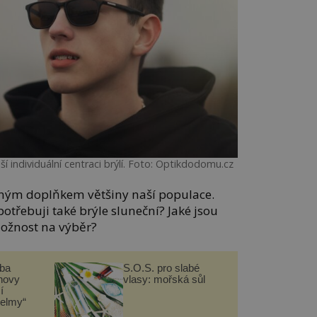
ší individuální centraci brýlí. Foto: Optikdodomu.cz
ílným doplňkem většiny naší populace.
třebuji také brýle sluneční? Jaké jsou
ožnost na výběr?
čba
S.O.S. pro slabé
novy
vlasy: mořská sůl
í
helmy“