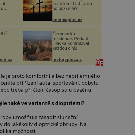
mohl
kostelem! Ochránila
u
ho boží síla?
enigmaplus.cz
OUŤ
Černovická
rezidence: Pedant
Hlávka kontroloval
každou cihlu
ach.cz
historyplus.cz
ýle je proto komfortní a bez nepříjemného
oceníte při řízení auta, sportování, pobytu
ebo třeba při čtení časopisu u bazénu.
le také ve variantě s dioptriemi?
ýroby umožňuje zasadit sluneční
ky do jakékoliv dioptrické obruby. Na
olika možností.