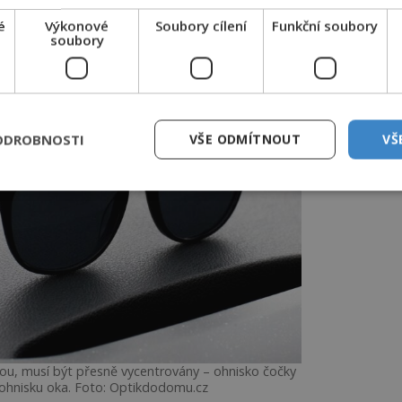
é
Výkonové
Soubory cílení
Funkční soubory
soubory
ODROBNOSTI
VŠE ODMÍTNOUT
VŠ
ou, musí být přesně vycentrovány – ohnisko čočky
ohnisku oka. Foto: Optikdodomu.cz