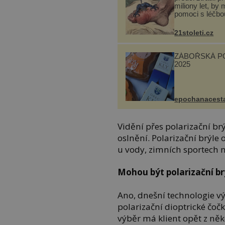
miliony let, by 
pomoci s léčbo
„nemoci králů“
21stoleti.cz
ZÁBOŘSKÁ P
2025
epochanacest
Vidění přes polarizační br
oslnění. Polarizační brýle 
u vody, zimních sportech n
Mohou být polarizační brý
Ano, dnešní technologie v
polarizační dioptrické čoč
výběr má klient opět z něk