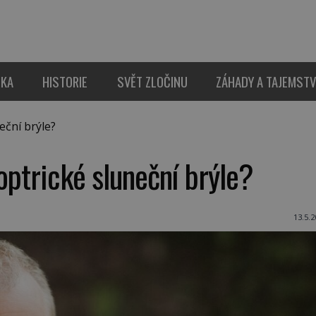
IKA
HISTORIE
SVĚT ZLOČINU
ZÁHADY A TAJEMSTV
eční brýle?
ioptrické sluneční brýle?
13.5.2