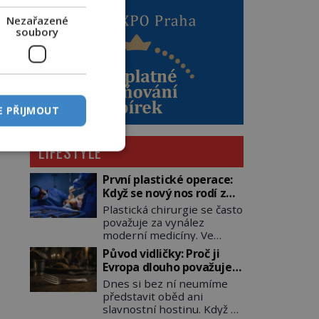
Nezařazené
soubory
E PŘIJMOUT
LIFESTYLE
První plastické operace:
Když se nový nos rodí z
kůže na tváři
Plastická chirurgie se často
považuje za vynález
moderní medicíny. Ve
skutečnosti jsou její
Původ vidličky: Proč ji
kořeny staré více než dva a
Evropa dlouho považuje
půl tisíce let. V dobách, kdy
za nástroj samotného
Dnes si bez ní neumíme
ještě neexistují antibiotika
satana?
představit oběd ani
ani anestezie, se odvážní
slavnostní hostinu. Když se
lékaři pokoušejí vracet