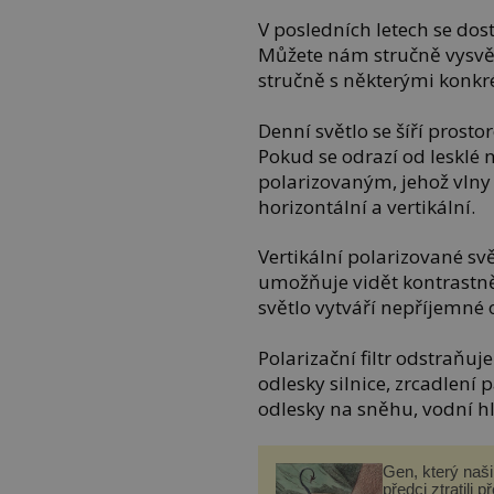
V posledních letech se dost
Můžete nám stručně vysvětl
stručně s některými konkr
Denní světlo se šíří prost
Pokud se odrazí od lesklé 
polarizovaným, jehož vlny
horizontální a vertikální.
Vertikální polarizované svě
umožňuje vidět kontrastně
světlo vytváří nepříjemné 
Polarizační filtr odstraňuj
odlesky silnice, zrcadlení
odlesky na sněhu, vodní h
Gen, který naši 
předci ztratili p