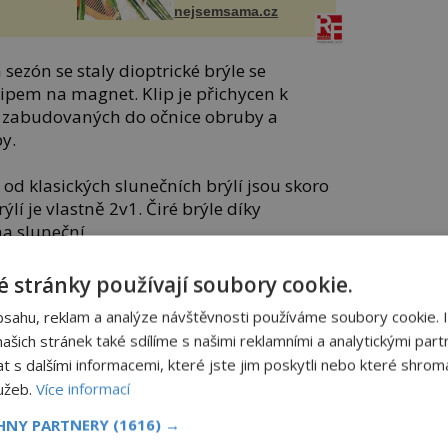
nejsemsama.cz
sezón se staly dioptrické brýle se
ipem na magnet. Klip je přichycen k
zabudovaných do očnice obruby a
y.
 od klasických slunečních brýlí jsou skoro
ýlí je vlastně 2v1. Čiré brýle díky
a sluneční.
ní stále zabarvené sluneční dioptrické
 stránky používají soubory cookie.
ké obruby. Vytvoříte si tak vlastní dámské
bsahu, reklam a analýze návštěvnosti používáme soubory cookie. 
rické brýle.
šich stránek také sdílíme s našimi reklamními a analytickými partn
s dalšími informacemi, které jste jim poskytli nebo které shromá
ny brýle, nechcete u sebe neustále nosit
lužeb.
Více informací
ením mohou být fotochromatické čočky. Ty
zity světla.
CHNY PARTNERY
(1616) →