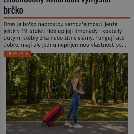
brčko
Dnes je brčko naprostou samozřejmostí. Jenže
ještě v 19. století lidé upíjejí limonády i koktejly
dutými stébly žita nebo žitné slámy. Fungují sice
dobře, mají ale jednu nepříjemnou vlastnost po
chvíli se rozmáčejí a nápoji dodávají travnatou
LIFESTYLE
příchuť. Právě tahle drobná nepříjemnost přivede
amerického výrobce cigaretových náustků k
nápadu, který změní způsob pití po celém […]