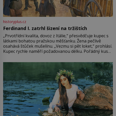
historyplus.cz
Ferdinand I. zatrhl šizení na tržištích
„Prvotřídní kvalita, dovoz z Itálie,“ přesvědčuje kupec s
látkami bohatou pražskou měšťanku. Žena pečlivě
osahává štůček mušelínu. „Vezmu si pět loket,“ prohlásí.
Kupec rychle naměří požadovanou délku. Pořádný kus
mu přitom zůstane za prsty… „Na šaty ho bude málo,
milostpaní. Stačí jenom na sukni,“ zhodnotí švadlena
množství růžového mušelínu. „Ošidili vás, podívejte.“
Vezme do ruky dřevěnou