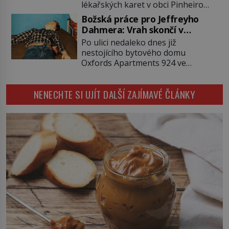
lékařských karet v obci Pinheiro
ukáže pravda, propukne jeden z
ležící asi 20 kilometrů od farmy s
největších honů na zloděje v […]
Božská práce pro Jeffreyho
podivínským majitelem. Něco tu
Dahmera: Vrah skončí v
nesedí. Ledaže… Ledaže by ta
tratolišti krve ve vězeňských
Po ulici nedaleko dnes již
mladá dívka z farmy byla ne
umývárnách
nestojícího bytového domu
manželkou, ale dcerou – a všechny
Oxfords Apartments 924 ve
ty děti byly zplozené v incestu. Na
wisconsinském Milwaukee se
sociálním odboru jednoho z […]
potácí zcela zmatený 14letý
NENECHTE SI UJÍT DALŠÍ ZAJÍMAVÉ ČLÁNKY
Konerak Sinthasomphone. Když ho
zastaví policejní hlídka, ochable jí
nadiktuje adresu „jeho kamaráda“.
Strážníci ho dopraví zpět do
udaného bytu. Oním „kamarádem“
je ovšem jeden z nejslavnějších
vrahů, Jeffrey Dahmer (1960–1994).
Je 27. května 1991. […]