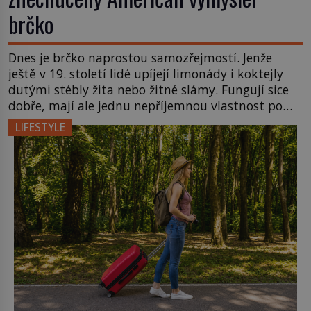
brčko
Dnes je brčko naprostou samozřejmostí. Jenže
ještě v 19. století lidé upíjejí limonády i koktejly
dutými stébly žita nebo žitné slámy. Fungují sice
dobře, mají ale jednu nepříjemnou vlastnost po
chvíli se rozmáčejí a nápoji dodávají travnatou
LIFESTYLE
příchuť. Právě tahle drobná nepříjemnost přivede
amerického výrobce cigaretových náustků k
nápadu, který změní způsob pití po celém […]