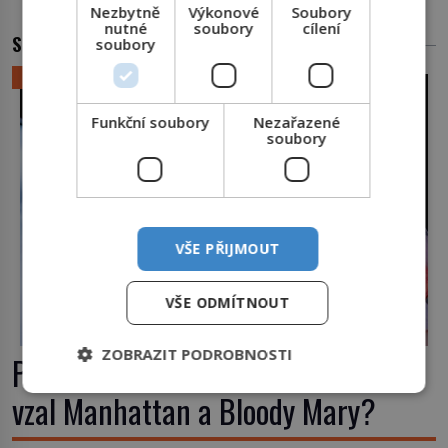
Nezbytně
Výkonové
Soubory
nutné
soubory
cílení
SOUVISEJÍCÍ ČLÁNKY
soubory
LIFESTYLE
Funkční soubory
Nezařazené
soubory
VŠE PŘIJMOUT
VŠE ODMÍTNOUT
ZOBRAZIT PODROBNOSTI
Příběhy slavných koktejlů: Kde se
vzal Manhattan a Bloody Mary?