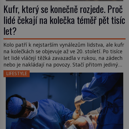
Kufr, který se konečně rozjede. Proč
lidé čekají na kolečka téměř pět tisíc
let?
Kolo patří k nejstarším vynálezům lidstva, ale kufr
na kolečkách se objevuje až ve 20. století. Po tisíce
let lidé vláčejí těžká zavazadla v rukou, na zádech
nebo je nakládají na povozy. Stačí přitom jediný
nápad, připevnit ke kufru kolečka. Jenže právě ten
LIFESTYLE
nikdo dlouho nedostane. Až jednou se na letišti
ozve věta, která změní […]