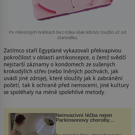
Po milostných hrátkách bez rizika však lidstvo toužilo už od
starověku.
Zatímco staří Egypťané vykazovali překvapivou
pokročilost v oblasti antikoncepce, o čemž svědčí
nejstarší záznamy o kondomech ze sušených
krokodýlích střev (nebo lněných pochvách, jak
uvádí jiné zdroje), které sloužily jak k zabránění
početí, tak k ochraně před nemocemi, jiné kultury
se spoléhaly na méně spolehlivé metody.
Neinvazivní léčba nejen
Parkinsonovy choroby
pomocí ultrazvukové
„helmy“