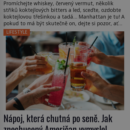
Promíchejte whiskey, červený vermut, několik
střiků koktejlových bitters a led, sceďte, ozdobte
koktejlovou třešinkou a tadá… Manhattan je tu! A
pokud to má být skutečně on, dejte si pozor, ať
místo klasické americké rye whiskey či klidně
LIFESTYLE
bourbonu nepoužijete skotskou whisku. Co se
stane? Inu, koktejl bude stále skvělý, ale už to
nebude Manhattan ale […]
Nápoj, která chutná po seně. Jak
znechucený Američan vymyslel