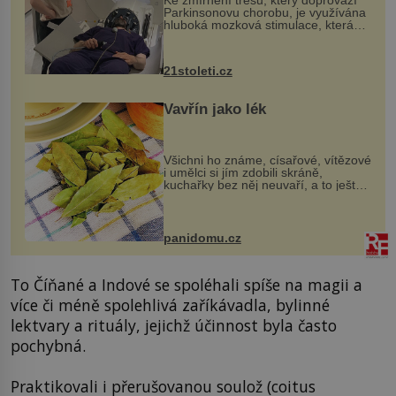
Ke zmírnění třesu, který doprovází
Parkinsonovu chorobu, je využívána
hluboká mozková stimulace, která
však vyžaduje vysoce invazivní
zákrok. Ultrazvuk zase není vhodný
k dostatečně přesnému zacílení ...
21stoleti.cz
Vavřín jako lék
Všichni ho známe, císařové, vítězové
i umělci si jím zdobili skráně,
kuchařky bez něj neuvaří, a to ještě
nevíte, že bobkový list může výrazně
zmírnit některé naše neduhy.
Obsahuje v malém množství ně...
panidomu.cz
To Číňané a Indové se spoléhali spíše na magii a
více či méně spolehlivá zaříkávadla, bylinné
lektvary a rituály, jejichž účinnost byla často
pochybná.
Praktikovali i přerušovanou soulož (coitus