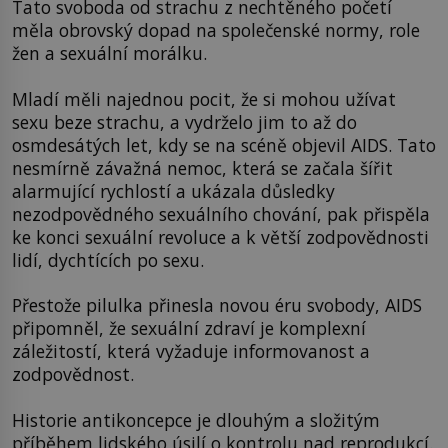
Tato svoboda od strachu z nechtěného početí
měla obrovský dopad na společenské normy, role
žen a sexuální morálku.
Mladí měli najednou pocit, že si mohou užívat
sexu beze strachu, a vydrželo jim to až do
osmdesátých let, kdy se na scéně objevil AIDS. Tato
nesmírně závažná nemoc, která se začala šířit
alarmující rychlostí a ukázala důsledky
nezodpovědného sexuálního chování, pak přispěla
ke konci sexuální revoluce a k větší zodpovědnosti
lidí, dychtících po sexu.
Přestože pilulka přinesla novou éru svobody, AIDS
připomněl, že sexuální zdraví je komplexní
záležitostí, která vyžaduje informovanost a
zodpovědnost.
Historie antikoncepce je dlouhým a složitým
příběhem lidského úsilí o kontrolu nad reprodukcí.