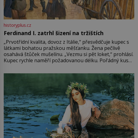
historyplus.cz
Ferdinand I. zatrhl šizení na tržištích
„Prvotřídní kvalita, dovoz z Itálie,“ přesvědčuje kupec s
látkami bohatou pražskou měšťanku. Žena pečlivě
osahává štůček mušelínu. „Vezmu si pět loket,“ prohlásí.
Kupec rychle naměří požadovanou délku. Pořádný kus
mu přitom zůstane za prsty… „Na šaty ho bude málo,
milostpaní. Stačí jenom na sukni,“ zhodnotí švadlena
množství růžového mušelínu. „Ošidili vás, podívejte.“
Vezme do ruky dřevěnou