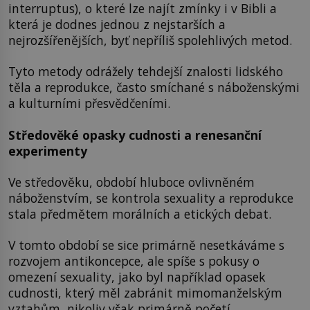
interruptus), o které lze najít zmínky i v Bibli a
která je dodnes jednou z nejstarších a
nejrozšířenějších, byť nepříliš spolehlivých metod.
Tyto metody odrážely tehdejší znalosti lidského
těla a reprodukce, často smíchané s náboženskými
a kulturními přesvědčeními.
Středověké opasky cudnosti a renesanční
experimenty
Ve středověku, období hluboce ovlivněném
náboženstvím, se kontrola sexuality a reprodukce
stala předmětem morálních a etických debat.
V tomto období se sice primárně nesetkáváme s
rozvojem antikoncepce, ale spíše s pokusy o
omezení sexuality, jako byl například opasek
cudnosti, který měl zabránit mimomanželským
vztahům, nikoliv však primárně početí.