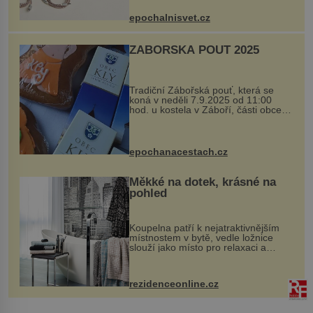
si vyžádal dva roky vývoje a chlubí
se ručně šitou hovězí kůží a
epochalnisvet.cz
kovový...
ZÁBOŘSKÁ POUŤ 2025
Tradiční Zábořská pouť, která se
koná v neděli 7.9.2025 od 11:00
hod. u kostela v Záboří, části obce
Kly u Mělníka. V programu naleznete
komentovanou prohlídku kostela,
dobovou hudbu, řemesla, atrakce...
epochanacestach.cz
Měkké na dotek, krásné na
pohled
Koupelna patří k nejatraktivnějším
místnostem v bytě, vedle ložnice
slouží jako místo pro relaxaci a
odpočinek. Koupelnový textil –
ručníky, osušky a koberečky –
mohou jako mávnutím kouzelného
rezidenceonline.cz
proutku...