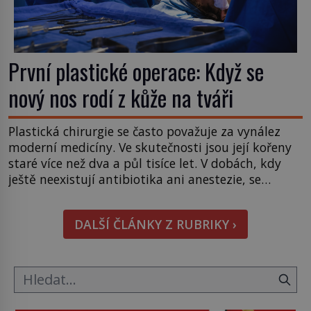
První plastické operace: Když se
nový nos rodí z kůže na tváři
Plastická chirurgie se často považuje za vynález
moderní medicíny. Ve skutečnosti jsou její kořeny
staré více než dva a půl tisíce let. V dobách, kdy
ještě neexistují antibiotika ani anestezie, se
odvážní lékaři pokoušejí vracet lidem tváře
znetvořené válkou, tresty nebo nehodami. Jejich
DALŠÍ ČLÁNKY Z RUBRIKY ›
metody jsou překvapivě promyšlené a některé
principy používají chirurgové dodnes. Úplně první
[…]