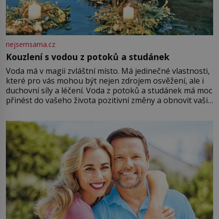
nejsemsama.cz
Kouzlení s vodou z potoků a studánek
Voda má v magii zvláštní místo. Má jedinečné vlastnosti,
které pro vás mohou být nejen zdrojem osvěžení, ale i
duchovní síly a léčení. Voda z potoků a studánek má moc
přinést do vašeho života pozitivní změny a obnovit vaši
energii. Využitím těchto přírodních zdrojů v magii
můžete obohatit své rituály a přinést do svého života
větší harmonii a klid. Je důležité