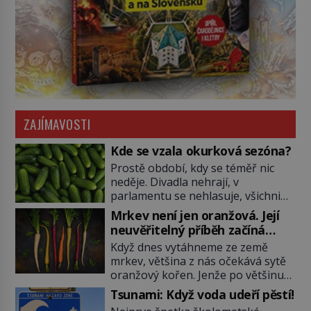
ZAJÍMAVOSTI
Kde se vzala okurková sezóna?
Prostě období, kdy se téměř nic
neděje. Divadla nehrají, v
parlamentu se nehlasuje, všichni
jsou na dovolené a média tak
Mrkev není jen oranžová. Její
nemají o čem mluvit a psát. A
neuvěřitelný příběh začíná
vymýšlejí si proto témata, které
fialovou barvou
Když dnes vytáhneme ze země
nikoho nezajímají. Proč je však ona
mrkev, většina z nás očekává sytě
letní doba spojovaná zrovna s
oranžový kořen. Jenže po většinu
okurkami? Okurkovou sezónu
své historie je mrkev všechno
známe už od poloviny 19. století,
Tsunami: Když voda udeří pěstí!
možné, jen ne oranžová. Je fialová,
ovšem jako Češi […]