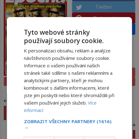
Twitter
Pinterest
Email
Tyto webové stránky
používají soubory cookie.
K personalizaci obsahu, reklam a analýze
návštěvnosti používáme soubory cookie.
PŘEDPLATNÉ
Informace o vašem používání našich
ELEKTRONICKÉ
stránek také sdílíme s našimi reklamními a
analytickými partnery, kteří je mohou
PROLISTOVAT
TIŠTĚNÉ
kombinovat s dalšími informacemi, které
jste jim poskytli nebo které shromáždili při
PŘEDCHOZÍ ČLÁNEK
vašem používání jejich služeb.
Více
Zjevení Panny Marie v La Salettě: Matka
informací
Kristova nebo šílená jeptiška?
ZOBRAZIT VŠECHNY PARTNERY
(1616)
DALŠÍ ČLÁNEK
→
Neochvějná odolnost silných měn