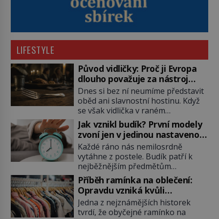
LIFESTYLE
Původ vidličky: Proč ji Evropa
dlouho považuje za nástroj
samotného satana?
Dnes si bez ní neumíme představit
oběd ani slavnostní hostinu. Když
se však vidlička v raném
středověku objevuje na evropských
Jak vznikl budík? První modely
stolech, vzbuzuje pohoršení,
zvoní jen v jedinou nastavenou
posměch i strach. Mnozí duchovní ji
hodinu
Každé ráno nás nemilosrdně
označují za projev pýchy a
vytáhne z postele. Budík patří k
zbytečného přepychu, někteří
nejběžnějším předmětům
dokonce za nástroj ďábla. Trvá
domácnosti, jeho cesta k dnešní
téměř sedm století, než se z
Příběh ramínka na oblečení:
podobě je ale překvapivě dlouhá.
opovrhovaného předmětu stává
Opravdu vzniká kvůli
První lidé se probouzejí podle
nepostradatelná součást stolování.
zapomenutému kabátu?
Jedna z nejznámějších historek
slunce, kohoutů nebo kostelních
První […]
tvrdí, že obyčejné ramínko na
zvonů. Když se konečně objeví