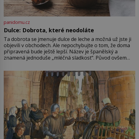
panidomu.cz
Dulce: Dobrota, které neodoláte
Ta dobrota se jmenuje dulce de leche a možná už jste ji
objevili v obchodech. Ale nepochybujte o tom, že doma
připravená bude ještě lepší. Název je španělský a
znamená jednoduše „mléčná sladkost“. Původ ovšem
není úplně jednoznačný, o autorství této receptury se
pře hned několik latinskoamerických zemí a k tomu
Francie, kde se traduje,