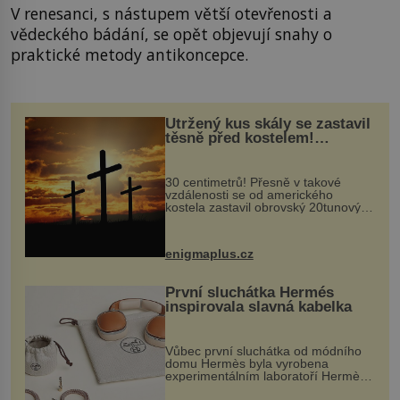
V renesanci, s nástupem větší otevřenosti a
vědeckého bádání, se opět objevují snahy o
praktické metody antikoncepce.
Utržený kus skály se zastavil
těsně před kostelem!
Ochránila ho boží síla?
30 centimetrů! Přesně v takové
vzdálenosti se od amerického
kostela zastavil obrovský 20tunový
balvan, který se v květnu 2014
nečekaně odtrhl od nedaleké skály
při její demolici. Podle místních stojí
enigmaplus.cz
...
První sluchátka Hermés
inspirovala slavná kabelka
Vůbec první sluchátka od módního
domu Hermès byla vyrobena
experimentálním laboratoří Hermès
Ateliers Horizons. Elegantní gadget