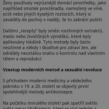
Ženy používaly nejrůznější domácí prostředky, jako
například smotek prostěradla, namočený ve víně,
octě nebo jiných kyselých roztocích, který si
zaváděly do pochvy v naději, že to zabrání početí.
Dalšími „recepty“ byly směsi rostlinných extraktů,
medu nebo živočišných výměšků, které byly
aplikovány lokálně. Tyto metody byly často
neúčinné a někdy i škodlivé pro zdraví žen, ale
odrážely neustálou snahu o kontrolu nad vlastním
tělem a reprodukcí.
Vzestup moderních metod a sexuální revoluce
S příchodem moderní medicíny a vědeckého
pokroku v 19. a 20. století se objevily první
spolehlivější metody antikoncepce.
Na počátku minulého století pak spatřil světlo
světa pesar (diafragma), který se stal jedním z