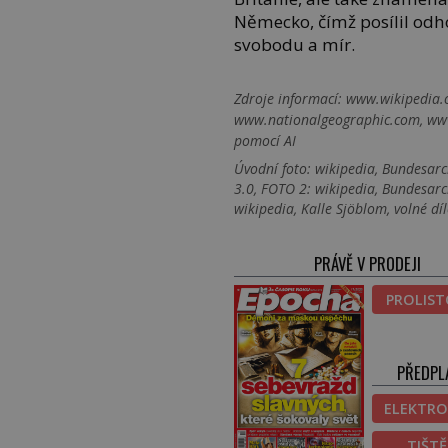
Německo, čímž posílil odh
svobodu a mír.
Zdroje informací:
www.wikipedia.o
www.nationalgeographic.com, www
pomocí AI
Úvodní foto: wikipedia, Bundesarc
3.0, FOTO 2: wikipedia, Bundesarc
wikipedia, Kalle Sjöblom, volné dí
PRÁVĚ V PRODEJI
PROLIS
PŘEDPL
ELEKTRO
TIŠT