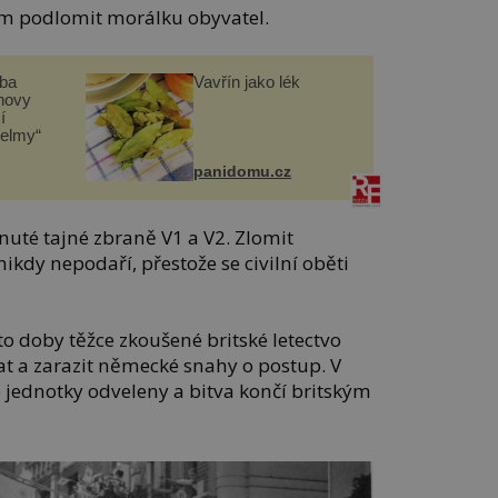
m podlomit morálku obyvatel.
čba
Vavřín jako lék
novy
í
helmy“
panidomu.cz
nuté tajné zbraně V1 a V2. Zlomit
ikdy nepodaří, přestože se civilní oběti
této doby těžce zkoušené britské letectvo
t a zarazit německé snahy o postup. V
jednotky odveleny a bitva končí britským