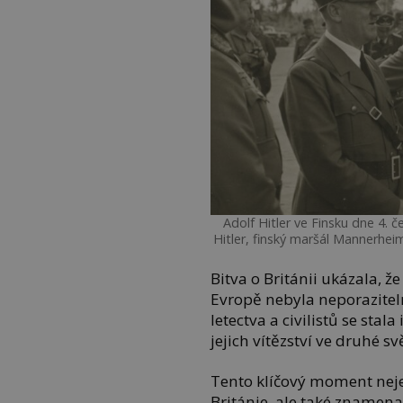
Adolf Hitler ve Finsku dne 4. 
Hitler, finský maršál Mannerheim
Bitva o Británii ukázala, 
Evropě nebyla neporazitel
letectva a civilistů se stal
jejich vítězství ve druhé sv
Tento klíčový moment nej
Británie, ale také znamena