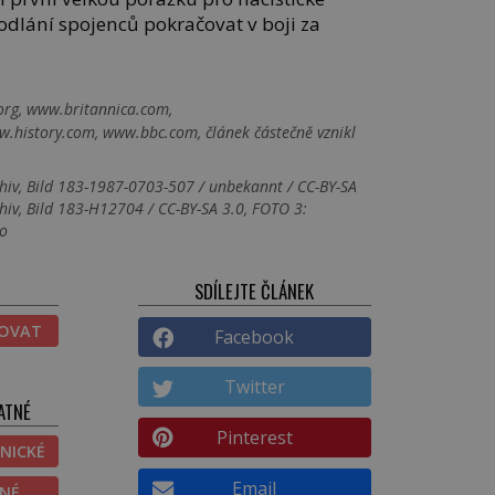
odlání spojenců pokračovat v boji za
rg, www.britannica.com,
.history.com, www.bbc.com, článek částečně vznikl
hiv, Bild 183-1987-0703-507 / unbekannt / CC-BY-SA
hiv, Bild 183-H12704 / CC-BY-SA 3.0, FOTO 3:
lo
SDÍLEJTE ČLÁNEK
TOVAT
Facebook
Twitter
ATNÉ
Pinterest
NICKÉ
Email
ĚNÉ