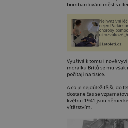
bombardování měst s cíle
Neinvazivní lé
nejen Parkinso
choroby pomoc
ultrazvukové „
21stoleti.cz
Využívá k tomu i nově vyvi
morálku Britů se mu však n
počítají na tisíce.
A co je nejdůležitější, do 
dostane čas se vzpamatova
květnu 1941 jsou německé 
vítězstvím.