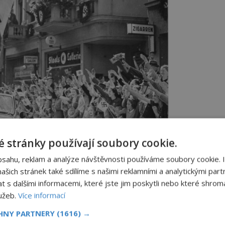
 stránky používají soubory cookie.
bsahu, reklam a analýze návštěvnosti používáme soubory cookie. 
šich stránek také sdílíme s našimi reklamními a analytickými partn
s dalšími informacemi, které jste jim poskytli nebo které shromá
8 zachycuje Adolfa Hitlera při příjezdu do Bad
lužeb.
Více informací
 britským premiérem Nevillem Chamberlainem při
vách Mnichovské dohody.
CHNY PARTNERY
(1616) →