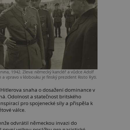
června, 1942. Zleva: německý kancléř a vůdce Adolf
 a vpravo v klobouku je finský prezident Risto Ryti.
že Hitlerova snaha o dosažení dominance v
ná. Odolnost a statečnost britského
a inspirací pro spojenecké síly a přispěla k
ětové válce.
enže odvrátil německou invazi do
l první velkou porážku pro nacistické