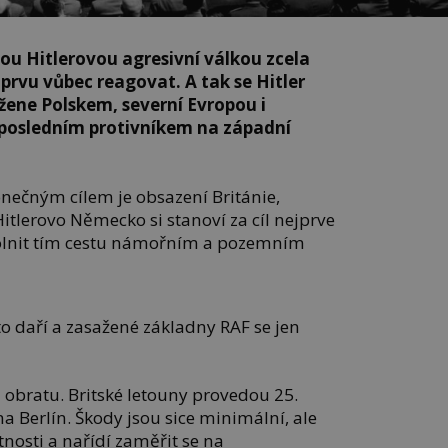
jsou Hitlerovou agresivní válkou zcela
rvu vůbec reagovat. A tak se Hitler
ene Polskem, severní Evropou i
 posledním protivníkem na západní
onečným cílem je obsazení Británie,
Hitlerovo Německo si stanoví za cíl nejprve
 uvolnit tím cestu námořním a pozemním
o daří a zasažené základny RAF se jen
 obratu. Britské letouny provedou 25.
na Berlín. Škody jsou sice minimální, ale
etnosti a nařídí zaměřit se na