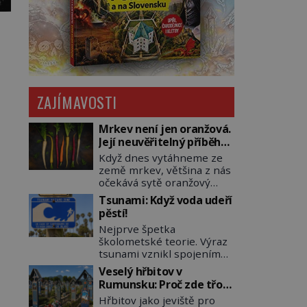
ZAJÍMAVOSTI
Mrkev není jen oranžová.
Její neuvěřitelný příběh
začíná fialovou barvou
Když dnes vytáhneme ze
země mrkev, většina z nás
očekává sytě oranžový
kořen. Jenže po většinu
Tsunami: Když voda udeří
své historie je mrkev
pěstí!
všechno možné, jen ne
Nejprve špetka
oranžová. Je fialová, žlutá,
školometské teorie. Výraz
bílá, někdy dokonce téměř
tsunami vznikl spojením
černá. Až díky stovkám let
japonských slov tsu
pečlivého šlechtění se z ní
Veselý hřbitov v
(přístav) a nami (vlna).
stává zelenina, bez které
Rumunsku: Proč zde třou
Jedná se o dlouhou vlnu,
si českou zahradu ani
pohřební plačky bídu s
Hřbitov jako jeviště pro
která je na volném moři
nedokážeme představit.