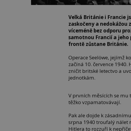
Velká Británie i Francie 
zaskočeny a nedokážou zp
víceméně bez odporu prož
samotnou Francií a jeho
frontě zůstane Británie.
Operace Seelöwe, jejímž k
začíná 10. července 1940. 
zničit britské letectvo a
jednotkám.
V prvních měsících se mu t
těžko vzpamatovávají.
Pak ale dojde k zásadnímu
srpna 1940 troufalý nálet 
Hitlera to rozzuří k nepříč