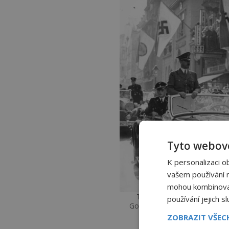
Tyto webové
K personalizaci o
vašem používání na
mohou kombinovat 
Tento snímek z 22. září 193
používání jejich s
Godesbergu, kde se setkal s
přípra
ZOBRAZIT VŠE