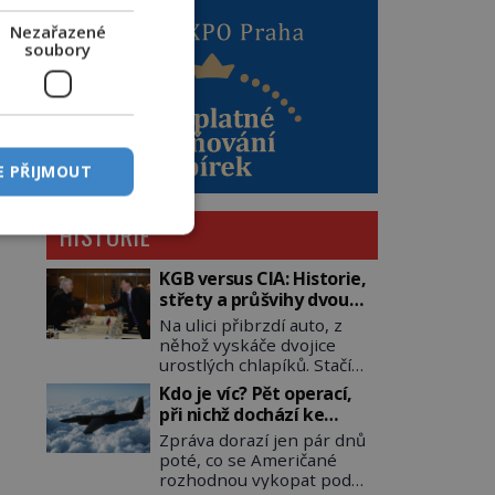
Nezařazené
soubory
E PŘIJMOUT
HISTORIE
KGB versus CIA: Historie,
střety a průšvihy dvou
nejznámějších tajných
Na ulici přibrzdí auto, z
služeb historie
něhož vyskáče dvojice
urostlých chlapíků. Stačí
pár vteřin a už agresivně
Kdo je víc? Pět operací,
buší na dveře. O další
při nichž dochází ke
okamžik později vlečou
střetu obou tajných
Zpráva dorazí jen pár dnů
nebožáka do auta, a pak už
služeb
poté, co se Američané
ho nikdy nikdo nespatří.
rozhodnou vykopat pod
Dostal se totiž do rukou