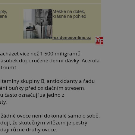
pty,
Měkké na dotek,
lené
krásné na pohled
rezidenceonline.cz
acházet více než 1 500 miligramů
násobek doporučené denní dávky. Acerola
 triumf.
vitaminy skupiny B, antioxidanty a řadu
hrání buňky před oxidačním stresem.
u často označují za jedno z
ety.
že žádné ovoce není dokonalé samo o sobě.
dují, že skutečným vítězem je pestrý
řídají různé druhy ovoce.