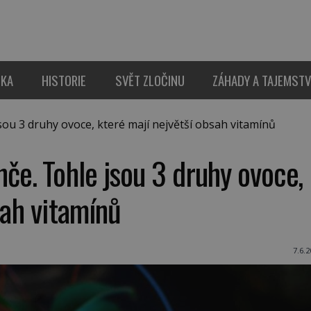
IKA
HISTORIE
SVĚT ZLOČINU
ZÁHADY A TAJEMSTV
 3 druhy ovoce, které mají největší obsah vitamínů
e. Tohle jsou 3 druhy ovoce,
sah vitamínů
7.6.