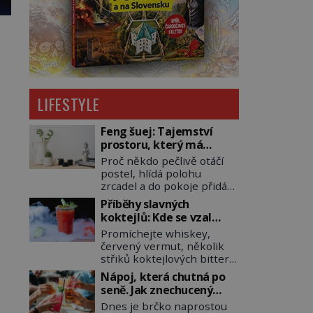
LIFESTYLE
Feng šuej: Tajemství
prostoru, který má
přinášet štěstí
Proč někdo pečlivě otáčí
postel, hlídá polohu
zrcadel a do pokoje přidává
rostliny, vodu nebo dřevo?
Příběhy slavných
Feng šuej tvrdí, že domov
koktejlů: Kde se vzal
není jen soubor zdí a
Manhattan a Bloody
Promíchejte whiskey,
nábytku. Je to prostor,
Mary?
červený vermut, několik
kterým proudí energie
střiků koktejlových bitters
čchi a jeho uspořádání
a led, sceďte, ozdobte
může ovlivňovat, jak se v
Nápoj, která chutná po
koktejlovou třešinkou a
něm člověk cítí. Feng šuej
seně. Jak znechucený
tadá… Manhattan je tu! A
má kořeny ve staré Číně a
Američan vymyslel brčko
Dnes je brčko naprostou
pokud to má být skutečně
jeho historie […]