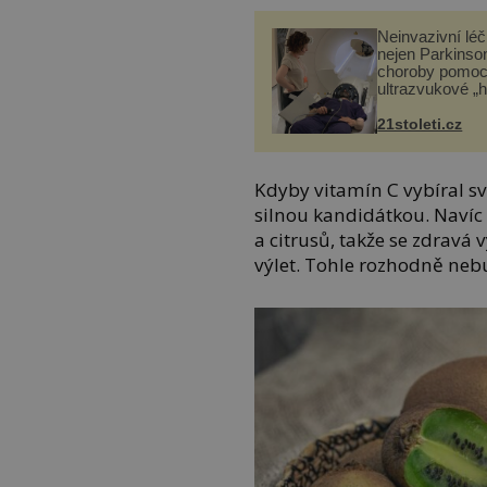
Neinvazivní lé
nejen Parkinso
choroby pomoc
ultrazvukové „
21stoleti.cz
Kdyby vitamín C vybíral s
silnou kandidátkou. Navíc
a citrusů, takže se zdravá
výlet. Tohle rozhodně nebu