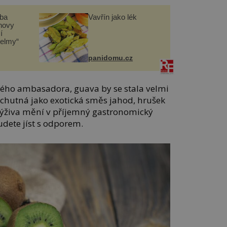
čba
Vavřín jako lék
novy
í
helmy“
panidomu.cz
vého ambasadora, guava by se stala velmi
 chutná jako exotická směs jahod, hrušek
 výživa mění v příjemný gastronomický
dete jíst s odporem.