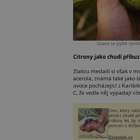
Guava se pyšní vyso
Citrony jako chudí příbuz
Zlatou medaili si však v 
acerola, známá také jako 
ovoce pocházející z Karib
C, že vedle něj vypadají c
Gen, který naši 
předci ztratili p
miliony let, by 
pomoci s léčbo
„nemoci králů“
21stoleti.cz