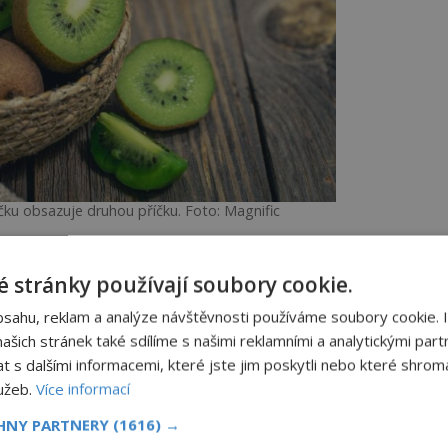
ku obsazuje druhou příčku. Foto: Magnific
wi
 stránky používají soubory cookie.
kiwi. Tento chlupatý zelený šampion je
bsahu, reklam a analýze návštěvnosti používáme soubory cookie. 
C, vitamínem E, vitamínem K a kyselinou
šich stránek také sdílíme s našimi reklamními a analytickými partn
s dalšími informacemi, které jste jim poskytli nebo které shromá
lužeb.
Více informací
ých v odborných nutričních časopisech
jvyšší hustotou živin vzhledem k
CHNY PARTNERY
(1616) →
mi slovy s naprostým minimem kalorií