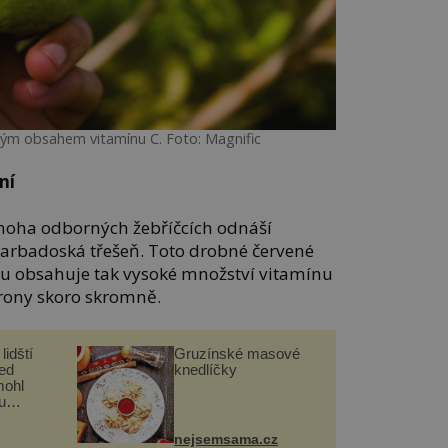
kým obsahem vitamínu C. Foto: Magnific
ní
mnoha odborných žebříčcích odnáší
barbadoská třešeň. Toto drobné červené
iku obsahuje tak vysoké množství vitamínu
itrony skoro skromně.
lidští
Gruzínské masové
řed
knedlíčky
mohl
u
nejsemsama.cz