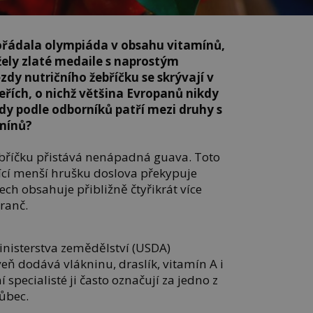
řádala olympiáda v obsahu vitamínů,
žely zlaté medaile s naprostým
dy nutričního žebříčku se skrývají v
eřích, o nichž většina Evropanů nikdy
edy podle odborníků patří mezi druhy s
mínů?
bříčku přistává nenápadná guava. Toto
ící menší hrušku doslova překypuje
ch obsahuje přibližně čtyřikrát více
ranč.
nisterstva zemědělství (USDA)
eň dodává vlákninu, draslík, vitamín A i
 specialisté ji často označují za jedno z
ůbec.