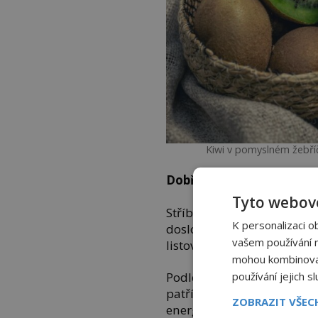
Kiwi v pomyslném žebříč
Dobře známé a chutné ki
Tyto webové
Stříbrnou medaili získává 
K personalizaci o
doslova nabitý vitamínem 
vašem používání na
listovou.
mohou kombinovat 
používání jejich s
Podle výzkumů publikovan
patří kiwi mezi ovoce s ne
ZOBRAZIT VŠE
energetické hodnotě. Jiný