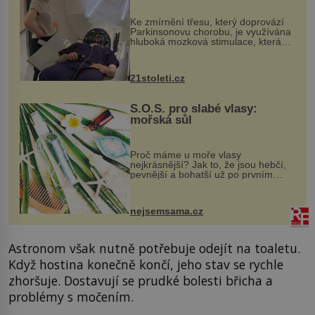
„helmy“
Ke zmírnění třesu, který doprovází
Parkinsonovu chorobu, je využívána
hluboká mozková stimulace, která
však vyžaduje vysoce invazivní
zákrok. Ultrazvuk zase není vhodný
k dostatečně přesnému zacílení ...
21stoleti.cz
S.O.S. pro slabé vlasy:
mořská sůl
Proč máme u moře vlasy
nejkrásnější? Jak to, že jsou hebčí,
pevnější a bohatší už po prvním
vykoupání? Protože sůl obsažená v
mořské vodě má blahodárný vliv.
Nejen na tělo a pokožku, ale i na
nejsemsama.cz
vlasy. ...
Astronom však nutně potřebuje odejít na toaletu.
Když hostina konečně končí, jeho stav se rychle
zhoršuje. Dostavují se prudké bolesti břicha a
problémy s močením.