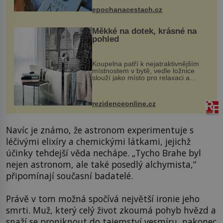
dobovou hudbu, řemesla, atrakce...
epochanacestach.cz
Měkké na dotek, krásné na
pohled
Koupelna patří k nejatraktivnějším
místnostem v bytě, vedle ložnice
slouží jako místo pro relaxaci a
odpočinek. Koupelnový textil –
ručníky, osušky a koberečky –
mohou jako mávnutím kouzelného
rezidenceonline.cz
proutku...
Navíc je známo, že astronom experimentuje s
léčivými elixíry a chemickými látkami, jejichž
účinky tehdejší věda nechápe. „Tycho Brahe byl
nejen astronom, ale také posedlý alchymista,“
připomínají současní badatelé.
Právě v tom možná spočívá největší ironie jeho
smrti. Muž, který celý život zkoumá pohyb hvězd a
snaží se proniknout do tajemství vesmíru, nakonec