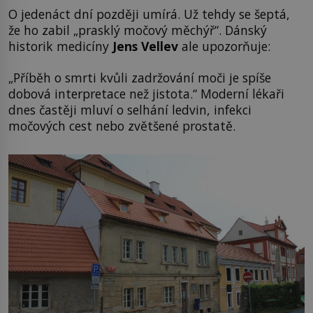
O jedenáct dní později umírá. Už tehdy se šeptá,
že ho zabil „prasklý močový měchýř“. Dánský
historik medicíny
Jens Vellev
ale upozorňuje:
„Příběh o smrti kvůli zadržování moči je spíše
dobová interpretace než jistota.“ Moderní lékaři
dnes častěji mluví o selhání ledvin, infekci
močových cest nebo zvětšené prostatě.