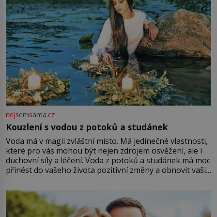
nejsemsama.cz
Kouzlení s vodou z potoků a studánek
Voda má v magii zvláštní místo. Má jedinečné vlastnosti,
které pro vás mohou být nejen zdrojem osvěžení, ale i
duchovní síly a léčení. Voda z potoků a studánek má moc
přinést do vašeho života pozitivní změny a obnovit vaši
energii. Využitím těchto přírodních zdrojů v magii
můžete obohatit své rituály a přinést do svého života
větší harmonii a klid. Je důležité