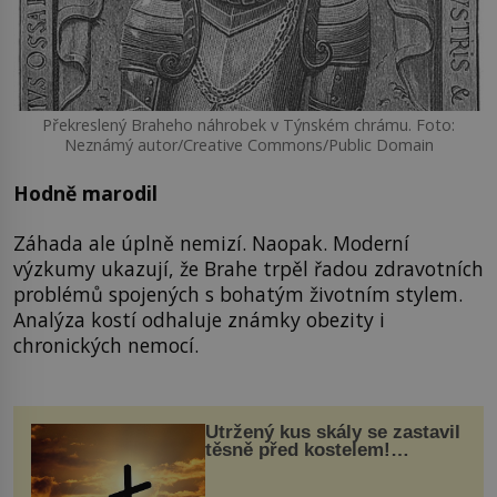
Překreslený Braheho náhrobek v Týnském chrámu. Foto:
Neznámý autor/Creative Commons/Public Domain
Hodně marodil
Záhada ale úplně nemizí. Naopak. Moderní
výzkumy ukazují, že Brahe trpěl řadou zdravotních
problémů spojených s bohatým životním stylem.
Analýza kostí odhaluje známky obezity i
chronických nemocí.
Utržený kus skály se zastavil
těsně před kostelem!
Ochránila ho boží síla?