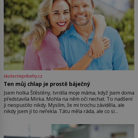
skutecnepribehy.cz
Ten můj chlap je prostě báječný
Jsem holka Štěstěny, tvrdila moje máma, když jsem doma
představila Mirka. Mohla na něm oči nechat. To nadšení
ji neopustilo nikdy. Myslím, že mi trochu záviděla, ale
nikdy jsem jí to neřekla. Tátu měla ráda, ale co si
pamatuji, tak jsme s Mirkem byli zamilovaní mnohem víc.
Jsme spolu moc rádi Tehdy byla jiná doba, když