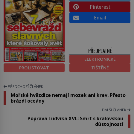
Pinterest
Email
PŘEDPLATNÉ
ELEKTRONICKÉ
PROLISTOVAT
TIŠTĚNÉ
PŘEDCHOZÍ ČLÁNEK
Mořské hvězdice nemají mozek ani krev. Přesto
brázdí oceány
DALŠÍ ČLÁNEK
Poprava Ludvíka XVI.: Smrt s královskou
důstojností