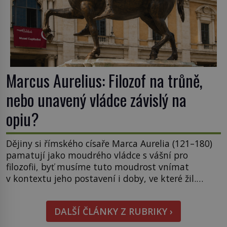
Marcus Aurelius: Filozof na trůně,
nebo unavený vládce závislý na
opiu?
Dějiny si římského císaře Marca Aurelia (121–180)
pamatují jako moudrého vládce s vášní pro
filozofii, byť musíme tuto moudrost vnímat
v kontextu jeho postavení i doby, ve které žil.
Máme však nyní rozbít tuto obecně přijímanou
pravdu na padrť a prohlásit, že to byl jen životem
DALŠÍ ČLÁNKY Z RUBRIKY ›
unavený a drogou ovládaný muž? Marcus Aurelius
byl zastáncem stoicismu, učení, […]