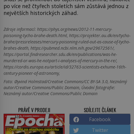
po více než čtyřech stoletích sám zůstává jednou z
největších historických záhad.
Zdroje informací:
https://phys.org/news/2012-11-mercury-
poisoning-tycho-brahe-death.html, https://projekter.au.dk/en/tycho-
brahe/pressreleases/mercury-poisoning-ruled-out-as-cause-of-tycho-
brahes-death, https://pubmed.ncbi.nlm.nih.gov/29672561/,
https://portal.findresearcher.sdu.dk/en/publications/was-he-
murdered-or-was-he-notpart-i-analyses-of-mercury-in-the-re/,
https://cordis.europa.eu/article/id/32763-scientists-exhume-16th-
century-pioneer-of-astronomy,
Foto: Øyvind Holmstad/Creative Commons/CC BY-SA 3.0, Neznámý
autor/Creative Commons/Public Domain, Úvodní fotografie:
Neznámý autor/Creative Commons/Public Domain
PRÁVĚ V PRODEJI
SDÍLEJTE ČLÁNEK
Facebook
Twitter