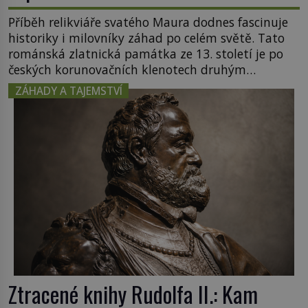
Příběh relikviáře svatého Maura dodnes fascinuje
historiky i milovníky záhad po celém světě. Tato
románská zlatnická památka ze 13. století je po
českých korunovačních klenotech druhým
nejcennějším movitým majetkem v České
ZÁHADY A TAJEMSTVÍ
republice. Přestože byl klenot v roce 1985 po
dramatickém pátrání kriminalistů úspěšně
nalezen, jeho minulost stále obestírá hustá mlha.
Otázky, jak přesně se tato […]
Ztracené knihy Rudolfa II.: Kam