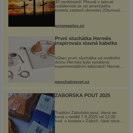
30 centimetrů! Přesně v takové
vzdálenosti se od amerického
kostela zastavil obrovský 20tunový
balvan, který se v květnu 2014
nečekaně odtrhl od nedaleké skály
při její demolici. Podle místních stojí
enigmaplus.cz
...
První sluchátka Hermés
inspirovala slavná kabelka
Vůbec první sluchátka od módního
domu Hermès byla vyrobena
experimentálním laboratoří Hermès
Ateliers Horizons. Elegantní gadget
si vyžádal dva roky vývoje a chlubí
se ručně šitou hovězí kůží a
epochalnisvet.cz
kovový...
ZÁBOŘSKÁ POUŤ 2025
Tradiční Zábořská pouť, která se
koná v neděli 7.9.2025 od 11:00
hod. u kostela v Záboří, části obce
Kly u Mělníka. V programu naleznete
komentovanou prohlídku kostela,