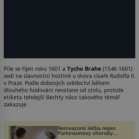
Píše se říjen roku 1601 a
Tycho Brahe
(1546-1601)
sedí na slavnostní hostině u dvora císaře Rudolfa II.
v Praze. Podle dobových svědectví během
dlouhého hodování nevstane od stolu, protože
etiketa tehdejší šlechty něco takového téměř
zakazuje.
Neinvazivní léčba nejen
Parkinsonovy choroby
pomocí ultrazvukové