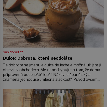
Je 27. května 1991. […]
panidomu.cz
Dulce: Dobrota, které neodoláte
Ta dobrota se jmenuje dulce de leche a možná už jste ji
objevili v obchodech. Ale nepochybujte o tom, že doma
připravená bude ještě lepší. Název je španělský a
znamená jednoduše „mléčná sladkost“. Původ ovšem
není úplně jednoznačný, o autorství této receptury se
pře hned několik latinskoamerických zemí a k tomu
Francie, kde se traduje,