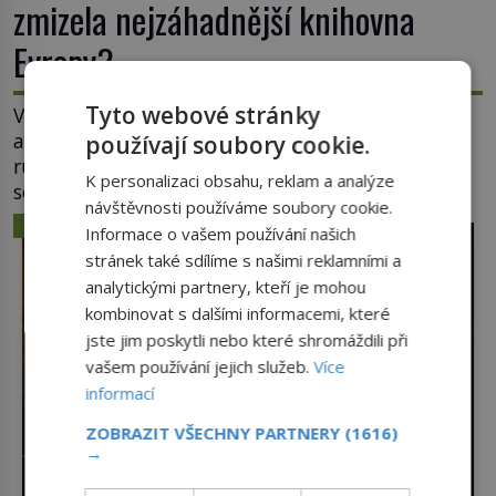
zmizela nejzáhadnější knihovna
Evropy?
Tyto webové stránky
V komnatách Pražského hradu se třpytí křišťály,
astronomické přístroje i podivné alchymistické
používají soubory cookie.
rukopisy. Císař Rudolf II. shromažďuje vše, co
K personalizaci obsahu, reklam a analýze
souvisí s tajemstvím přírody, hvězd i lidského
návštěvnosti používáme soubory cookie.
poznání. Jenže po jeho smrti se jeho slavné sbírky
ZÁHADY A TAJEMSTVÍ
Informace o vašem používání našich
začínají rozpadat a část z nich mizí navždy. Kdo
stránek také sdílíme s našimi reklamními a
odnesl nejvzácnější knihy? A existují ještě někde
analytickými partnery, kteří je mohou
zapomenuté rukopisy, které nikdo […]
kombinovat s dalšími informacemi, které
jste jim poskytli nebo které shromáždili při
vašem používání jejich služeb.
Více
informací
ZOBRAZIT VŠECHNY PARTNERY
(1616)
→