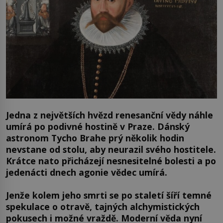
Jedna z největších hvězd renesanční vědy náhle
umírá po podivné hostině v Praze. Dánský
astronom Tycho Brahe prý několik hodin
nevstane od stolu, aby neurazil svého hostitele.
Krátce nato přicházejí nesnesitelné bolesti a po
jedenácti dnech agonie vědec umírá.
Jenže kolem jeho smrti se po staletí šíří temné
spekulace o otravě, tajných alchymistických
pokusech i možné vraždě. Moderní věda nyní