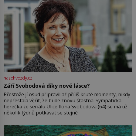
nasehvezdy.cz
Září Svobodová díky nové lásce?
Přestože jí osud připravil až příliš kruté momenty, nikdy
nepřestala věřit, že bude znovu šťastná. Sympatická
herečka ze seriálu Ulice Ilona Svobodová (64) se má už
několik týdnů potkávat se stejně