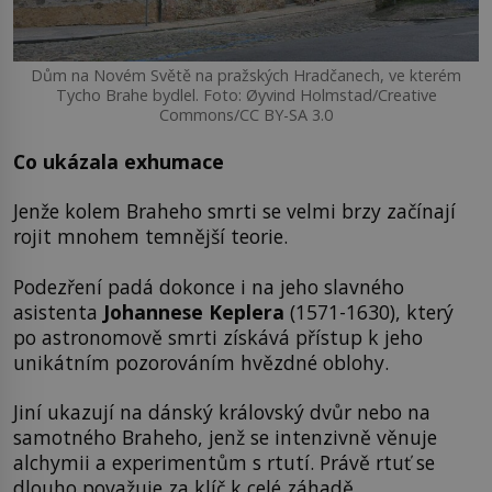
Dům na Novém Světě na pražských Hradčanech, ve kterém
Tycho Brahe bydlel. Foto: Øyvind Holmstad/Creative
Commons/CC BY-SA 3.0
Co ukázala exhumace
Jenže kolem Braheho smrti se velmi brzy začínají
rojit mnohem temnější teorie.
Podezření padá dokonce i na jeho slavného
asistenta
Johannese Keplera
(1571-1630), který
po astronomově smrti získává přístup k jeho
unikátním pozorováním hvězdné oblohy.
Jiní ukazují na dánský královský dvůr nebo na
samotného Braheho, jenž se intenzivně věnuje
alchymii a experimentům s rtutí. Právě rtuť se
dlouho považuje za klíč k celé záhadě.