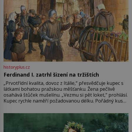
historyplus.cz
Ferdinand I. zatrhl šizení na tržištích
„Prvotřídní kvalita, dovoz z Itálie,“ přesvědčuje kupec s
látkami bohatou pražskou měšťanku. Žena pečlivě
osahává štůček mušelínu. „Vezmu si pět loket,“ prohlásí.
Kupec rychle naměří požadovanou délku. Pořádný kus
mu přitom zůstane za prsty… „Na šaty ho bude málo,
milostpaní. Stačí jenom na sukni,“ zhodnotí švadlena
množství růžového mušelínu. „Ošidili vás, podívejte.“
Vezme do ruky dřevěnou