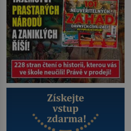
(1900–1945) zná každý, o koho se
historie jen otřela. Jenže […]