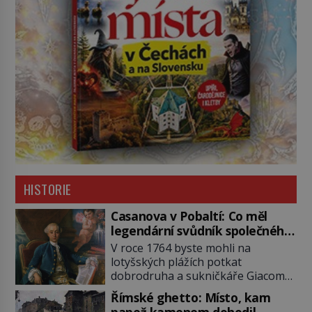
HISTORIE
Casanova v Pobaltí: Co měl
legendární svůdník společného
se svobodnými zednáři?
V roce 1764 byste mohli na
lotyšských plážích potkat
dobrodruha a sukničkáře Giacoma
Casanovu. Jeho cesta k Baltskému
Římské ghetto: Místo, kam
moři však nebyla turistickým