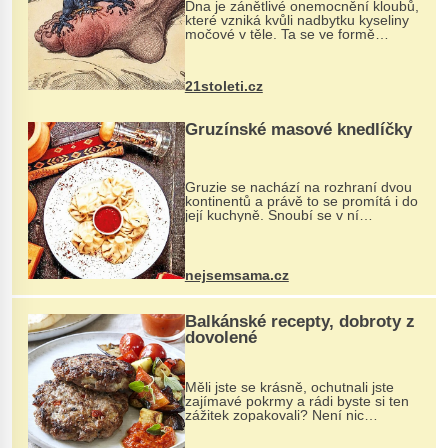
Dna je zánětlivé onemocnění kloubů,
které vzniká kvůli nadbytku kyseliny
močové v těle. Ta se ve formě
krystalků ukládá v blízkosti kloubů,
nejčastěji přitom postihuje palce na
nohou, a způsobuje bole...
21stoleti.cz
Gruzínské masové knedlíčky
Gruzie se nachází na rozhraní dvou
kontinentů a právě to se promítá i do
její kuchyně. Snoubí se v ní
evropské a asijské chutě a díky tomu
vznikají rozmanité a chuťově bohaté
pokrmy, které rozhodně st...
nejsemsama.cz
Balkánské recepty, dobroty z
dovolené
Měli jste se krásně, ochutnali jste
zajímavé pokrmy a rádi byste si ten
zážitek zopakovali? Není nic
snazšího. Pljeskavica (10 porcí)
Možná jste ji ochutnali na dovolené v