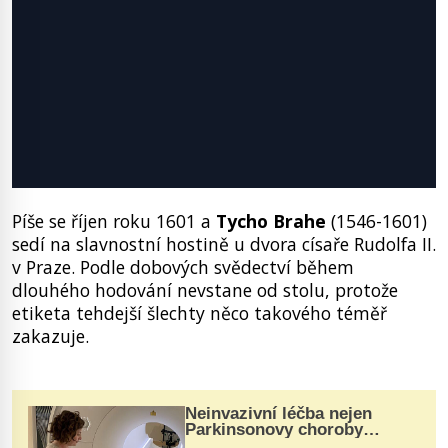
Píše se říjen roku 1601 a
Tycho Brahe
(1546-1601)
sedí na slavnostní hostině u dvora císaře Rudolfa II.
v Praze. Podle dobových svědectví během
dlouhého hodování nevstane od stolu, protože
etiketa tehdejší šlechty něco takového téměř
zakazuje.
Neinvazivní léčba nejen
Parkinsonovy choroby
pomocí ultrazvukové