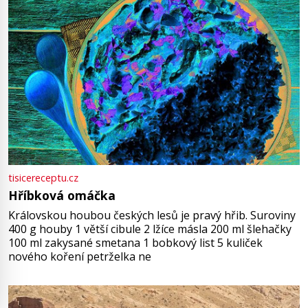
tisicereceptu.cz
Hříbková omáčka
Královskou houbou českých lesů je pravý hřib. Suroviny
400 g houby 1 větší cibule 2 lžíce másla 200 ml šlehačky
100 ml zakysané smetana 1 bobkový list 5 kuliček
nového koření petrželka ne