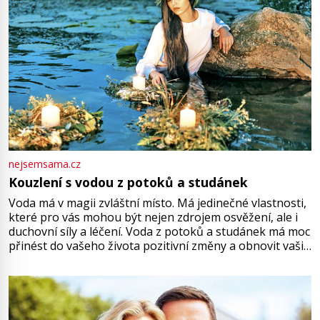
nejsemsama.cz
Kouzlení s vodou z potoků a studánek
Voda má v magii zvláštní místo. Má jedinečné vlastnosti,
které pro vás mohou být nejen zdrojem osvěžení, ale i
duchovní síly a léčení. Voda z potoků a studánek má moc
přinést do vašeho života pozitivní změny a obnovit vaši
energii. Využitím těchto přírodních zdrojů v magii
můžete obohatit své rituály a přinést do svého života
větší harmonii a klid. Je důležité