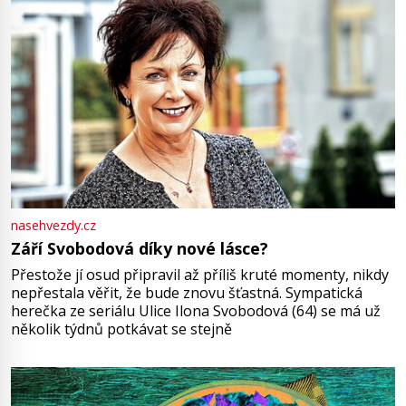
nasehvezdy.cz
Září Svobodová díky nové lásce?
Přestože jí osud připravil až příliš kruté momenty, nikdy
nepřestala věřit, že bude znovu šťastná. Sympatická
herečka ze seriálu Ulice Ilona Svobodová (64) se má už
několik týdnů potkávat se stejně