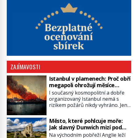
ZAJÍMAVOSTI
Istanbul v plamenech: Proč obří
megapoli ohrožují měsíce
smaženého lilku?
I současný kosmopolitní a dobře
organizovaný Istanbul nemá s
rizikem požárů nikdy vyhráno. Jen
těžko si tak člověk dokáže
představit, jaká požární rizika
Město, které pohlcuje moře:
skrýval Istanbul časů minulých. Jak
Jak slavný Dunwich mizí pod
čelilo město v minulosti potenciální
hladinou
Na východním pobřeží Anglie leží
ohnivé katastrofě a proč jsou zde