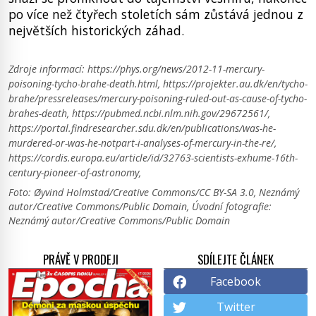
po více než čtyřech stoletích sám zůstává jednou z
největších historických záhad.
Zdroje informací:
https://phys.org/news/2012-11-mercury-
poisoning-tycho-brahe-death.html, https://projekter.au.dk/en/tycho-
brahe/pressreleases/mercury-poisoning-ruled-out-as-cause-of-tycho-
brahes-death, https://pubmed.ncbi.nlm.nih.gov/29672561/,
https://portal.findresearcher.sdu.dk/en/publications/was-he-
murdered-or-was-he-notpart-i-analyses-of-mercury-in-the-re/,
https://cordis.europa.eu/article/id/32763-scientists-exhume-16th-
century-pioneer-of-astronomy,
Foto: Øyvind Holmstad/Creative Commons/CC BY-SA 3.0, Neznámý
autor/Creative Commons/Public Domain, Úvodní fotografie:
Neznámý autor/Creative Commons/Public Domain
PRÁVĚ V PRODEJI
SDÍLEJTE ČLÁNEK
Facebook
Twitter