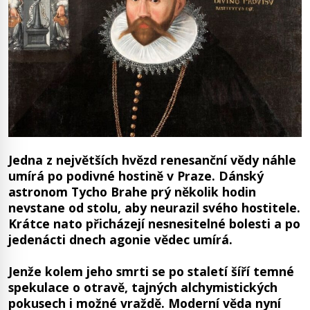
Jedna z největších hvězd renesanční vědy náhle
umírá po podivné hostině v Praze. Dánský
astronom Tycho Brahe prý několik hodin
nevstane od stolu, aby neurazil svého hostitele.
Krátce nato přicházejí nesnesitelné bolesti a po
jedenácti dnech agonie vědec umírá.
Jenže kolem jeho smrti se po staletí šíří temné
spekulace o otravě, tajných alchymistických
pokusech i možné vraždě. Moderní věda nyní