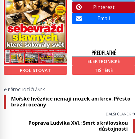
Pinterest
Email
PŘEDPLATNÉ
ELEKTRONICKÉ
PROLISTOVAT
TIŠTĚNÉ
PŘEDCHOZÍ ČLÁNEK
Mořské hvězdice nemají mozek ani krev. Přesto
brázdí oceány
DALŠÍ ČLÁNEK
Poprava Ludvíka XVI.: Smrt s královskou
důstojností