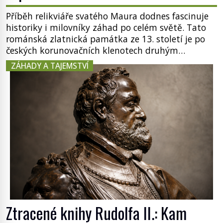
Příběh relikviáře svatého Maura dodnes fascinuje
historiky i milovníky záhad po celém světě. Tato
románská zlatnická památka ze 13. století je po
českých korunovačních klenotech druhým
nejcennějším movitým majetkem v České
ZÁHADY A TAJEMSTVÍ
republice. Přestože byl klenot v roce 1985 po
dramatickém pátrání kriminalistů úspěšně
nalezen, jeho minulost stále obestírá hustá mlha.
Otázky, jak přesně se tato […]
Ztracené knihy Rudolfa II.: Kam