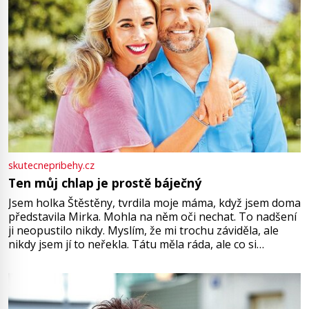
skutecnepribehy.cz
Ten můj chlap je prostě báječný
Jsem holka Štěstěny, tvrdila moje máma, když jsem doma
představila Mirka. Mohla na něm oči nechat. To nadšení
ji neopustilo nikdy. Myslím, že mi trochu záviděla, ale
nikdy jsem jí to neřekla. Tátu měla ráda, ale co si
pamatuji, tak jsme s Mirkem byli zamilovaní mnohem víc.
Jsme spolu moc rádi Tehdy byla jiná doba, když