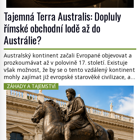
Tajemná Terra Australis: Dopluly
římské obchodní lodě až do
Austrálie?
Australský kontinent začali Evropané objevovat a
prozkoumávat až v polovině 17. století. Existuje
však možnost, že by se o tento vzdálený kontinent
mohly zajímat již evropské starověké civilizace, a
to o 15 století dříve? Již od starověku kartografové
ZÁHADY A TAJEMSTVÍ
zakreslovali do map záhadný kontinent Terra
Australis – Jižní zemi. Proč? Do jisté míry to byl
smysl pro […]