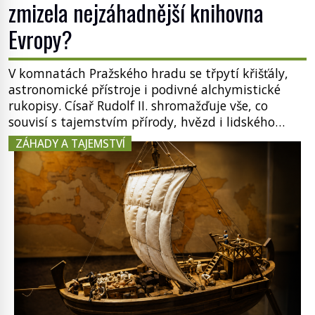
zmizela nejzáhadnější knihovna
Evropy?
V komnatách Pražského hradu se třpytí křišťály,
astronomické přístroje i podivné alchymistické
rukopisy. Císař Rudolf II. shromažďuje vše, co
souvisí s tajemstvím přírody, hvězd i lidského
poznání. Jenže po jeho smrti se jeho slavné sbírky
ZÁHADY A TAJEMSTVÍ
začínají rozpadat a část z nich mizí navždy. Kdo
odnesl nejvzácnější knihy? A existují ještě někde
zapomenuté rukopisy, které nikdo […]