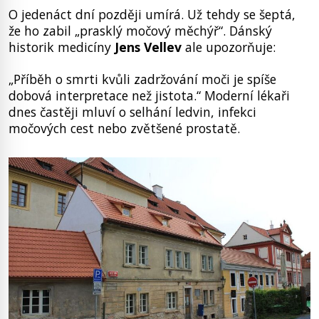
O jedenáct dní později umírá. Už tehdy se šeptá,
že ho zabil „prasklý močový měchýř“. Dánský
historik medicíny
Jens Vellev
ale upozorňuje:
„Příběh o smrti kvůli zadržování moči je spíše
dobová interpretace než jistota.“ Moderní lékaři
dnes častěji mluví o selhání ledvin, infekci
močových cest nebo zvětšené prostatě.