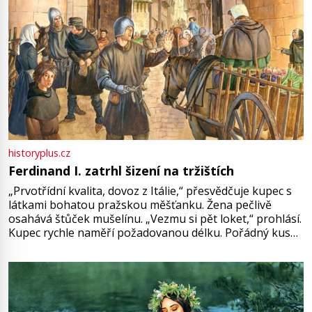
historyplus.cz
Ferdinand I. zatrhl šizení na tržištích
„Prvotřídní kvalita, dovoz z Itálie,“ přesvědčuje kupec s
látkami bohatou pražskou měšťanku. Žena pečlivě
osahává štůček mušelínu. „Vezmu si pět loket,“ prohlásí.
Kupec rychle naměří požadovanou délku. Pořádný kus
mu přitom zůstane za prsty… „Na šaty ho bude málo,
milostpaní. Stačí jenom na sukni,“ zhodnotí švadlena
množství růžového mušelínu. „Ošidili vás, podívejte.“
Vezme do ruky dřevěnou