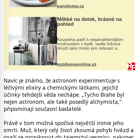
bývalé Jugoslávii, lze ji vi...
panidomu.cz
Měkké na dotek, krásné na
pohled
Koupelna patří k nejatraktivnějším
místnostem v bytě, vedle ložnice
slouží jako místo pro relaxaci a
odpočinek. Koupelnový textil –
ručníky, osušky a koberečky –
mohou jako mávnutím kouzelného
rezidenceonline.cz
proutku...
Navíc je známo, že astronom experimentuje s
léčivými elixíry a chemickými látkami, jejichž
účinky tehdejší věda nechápe. „Tycho Brahe byl
nejen astronom, ale také posedlý alchymista,“
připomínají současní badatelé.
Právě v tom možná spočívá největší ironie jeho
smrti. Muž, který celý život zkoumá pohyb hvězd a
snaží se proniknout do tajemství vesmíru, nakonec