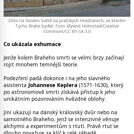
Dům na Novém Světě na pražských Hradčanech, ve kterém
Tycho Brahe bydlel. Foto: Øyvind Holmstad/Creative
Commons/CC BY-SA 3.0
Co ukázala exhumace
Jenže kolem Braheho smrti se velmi brzy začínají
rojit mnohem temnější teorie.
Podezření padá dokonce i na jeho slavného
asistenta
Johannese Keplera
(1571-1630), který
po astronomově smrti získává přístup k jeho
unikátním pozorováním hvězdné oblohy.
Jiní ukazují na dánský královský dvůr nebo na
samotného Braheho, jenž se intenzivně věnuje
alchymii a experimentům s rtutí. Právě rtuť se
dlouho považuje za klíč k celé záhadě.