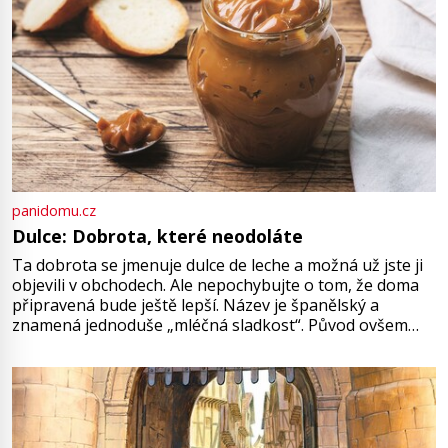
panidomu.cz
Dulce: Dobrota, které neodoláte
Ta dobrota se jmenuje dulce de leche a možná už jste ji
objevili v obchodech. Ale nepochybujte o tom, že doma
připravená bude ještě lepší. Název je španělský a
znamená jednoduše „mléčná sladkost“. Původ ovšem
není úplně jednoznačný, o autorství této receptury se
pře hned několik latinskoamerických zemí a k tomu
Francie, kde se traduje,