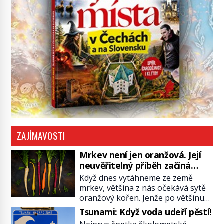
ZAJÍMAVOSTI
Mrkev není jen oranžová. Její
neuvěřitelný příběh začíná
fialovou barvou
Když dnes vytáhneme ze země
mrkev, většina z nás očekává sytě
oranžový kořen. Jenže po většinu
své historie je mrkev všechno
Tsunami: Když voda udeří pěstí!
možné, jen ne oranžová. Je fialová,