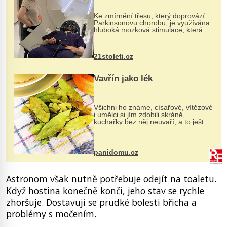
„helmy“
Ke zmírnění třesu, který doprovází
Parkinsonovu chorobu, je využívána
hluboká mozková stimulace, která
však vyžaduje vysoce invazivní
zákrok. Ultrazvuk zase není vhodný
k dostatečně přesnému zacílení ...
21stoleti.cz
Vavřín jako lék
Všichni ho známe, císařové, vítězové
i umělci si jím zdobili skráně,
kuchařky bez něj neuvaří, a to ještě
nevíte, že bobkový list může výrazně
zmírnit některé naše neduhy.
Obsahuje v malém množství ně...
panidomu.cz
Astronom však nutně potřebuje odejít na toaletu.
Když hostina konečně končí, jeho stav se rychle
zhoršuje. Dostavují se prudké bolesti břicha a
problémy s močením.