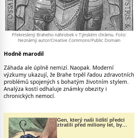
Překreslený Braheho náhrobek v Týnském chrámu. Foto:
Neznámý autor/Creative Commons/Public Domain
Hodně marodil
Záhada ale úplně nemizí. Naopak. Moderní
výzkumy ukazují, že Brahe trpěl řadou zdravotních
problémů spojených s bohatým životním stylem.
Analýza kostí odhaluje známky obezity i
chronických nemocí.
Gen, který naši lidští předci
ztratili před miliony let, by
mohl pomoci s léčbou
„nemoci králů“