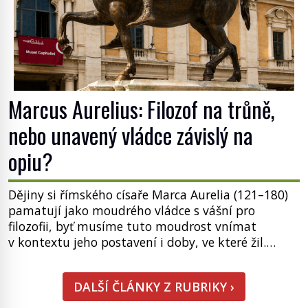
Marcus Aurelius: Filozof na trůně,
nebo unavený vládce závislý na
opiu?
Dějiny si římského císaře Marca Aurelia (121–180)
pamatují jako moudrého vládce s vášní pro
filozofii, byť musíme tuto moudrost vnímat
v kontextu jeho postavení i doby, ve které žil.
Máme však nyní rozbít tuto obecně přijímanou
pravdu na padrť a prohlásit, že to byl jen životem
DALŠÍ ČLÁNKY Z RUBRIKY ›
unavený a drogou ovládaný muž? Marcus Aurelius
byl zastáncem stoicismu, učení, […]