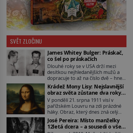
SVĚT ZLOČINU
James Whitey Bulger: Práskač,
co šel po práskačích
Dlouhé roky se v USA drží mezi
desítkou nejhledanějších mužů a
dopracuje to až na číslo dvě – hned
po Usámovi bin Ládinovi (1957–
Krádež Mony Lisy: Nejslavnější
2011). To je James „Whitey“ Bulger
obraz světa zůstane dva roky
(1929–2018) viněný ze spoluúčasti
nezvěstný
V pondělí 21. srpna 1911 visí v
na 19 vraždách, vydírání a lichvy. A
pařížském Louvru na zdi prázdné
samozřejmě, krom toho je ještě
háky. Obraz, který dnes zná celý
drogový dealer, který neváhá
svět, je pryč. Zpočátku si nikdo
odstranit z cesty všechny práskače,
José Pereira: Místo manželky
nemyslí, že jde o krádež.
zatímco […]
12letá dcera – a sousedi o všem
Zaměstnanci jsou přesvědčeni, že
vědí!