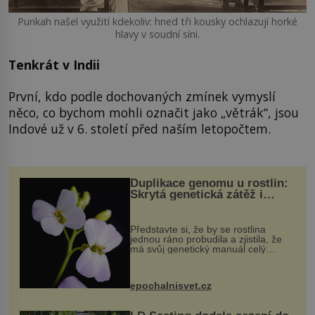
Punkah našel využití kdekoliv: hned tři kousky ochlazují horké
hlavy v soudní síni.
Tenkrát v Indii
První, kdo podle dochovaných zmínek vymyslí
něco, co bychom mohli označit jako „větrák“, jsou
Indové už v 6. století před naším letopočtem.
Duplikace genomu u rostlin:
Skrytá genetická zátěž i
evoluční výhoda
Představte si, že by se rostlina
jednou ráno probudila a zjistila, že
má svůj genetický manuál celý
dvakrát. Přesně to se občas v
přírodě stane – a podle nového
výzkumu to může být pro druhy
epochalnisvet.cz
vstupenka...