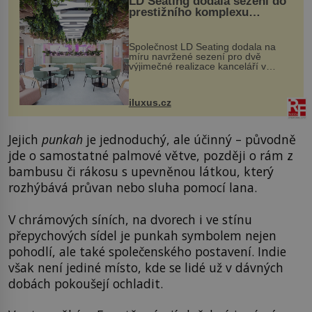
LD Seating dodala sezení do
prestižního komplexu
MediaCityUK v Salfordu
Společnost LD Seating dodala na
míru navržené sezení pro dvě
výjimečné realizace kanceláří v
areálu MediaCityUK v anglickém
Salfordu – konkrétně do budov Blue
Tower a Orange Tower. Komplex
iluxus.cz
budov Media...
Jejich
punkah
je jednoduchý, ale účinný – původně
jde o samostatné palmové větve, později o rám z
bambusu či rákosu s upevněnou látkou, který
rozhýbává průvan nebo sluha pomocí lana.
V chrámových síních, na dvorech i ve stínu
přepychových sídel je punkah symbolem nejen
pohodlí, ale také společenského postavení. Indie
však není jediné místo, kde se lidé už v dávných
dobách pokoušejí ochladit.