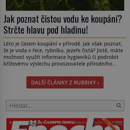
Jak poznat čistou vodu ke koupání?
Strčte hlavu pod hladinu!
Léto je časem koupání v přírodě. Jak však poznat,
že je voda v řece, rybníku, jezeře čistá? Jistě, máte
možnost využít informace hygieniků či podrobit
křížovému výslechu provozovatele přírodního
koupaliště. Existuje ale ještě jiná alternativa. Jaká?
Podívat se pod hladinu a zjistit, kdo si onu
DALŠÍ ČLÁNKY Z RUBRIKY ›
konkrétní vodní lokalitu oblíbil už dávno před
vámi. Říká se jim bioindikátory […]