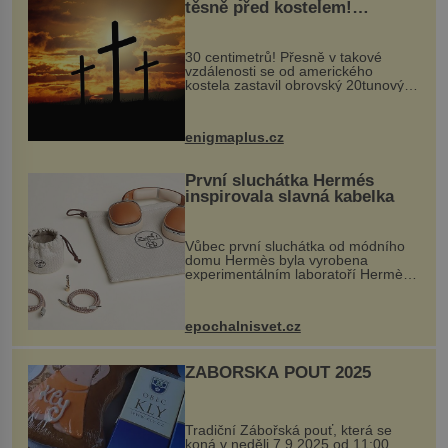
těsně před kostelem!
Ochránila ho boží síla?
30 centimetrů! Přesně v takové
vzdálenosti se od amerického
kostela zastavil obrovský 20tunový
balvan, který se v květnu 2014
nečekaně odtrhl od nedaleké skály
při její demolici. Podle místních stojí
enigmaplus.cz
...
První sluchátka Hermés
inspirovala slavná kabelka
Vůbec první sluchátka od módního
domu Hermès byla vyrobena
experimentálním laboratoří Hermès
Ateliers Horizons. Elegantní gadget
si vyžádal dva roky vývoje a chlubí
se ručně šitou hovězí kůží a
epochalnisvet.cz
kovový...
ZÁBOŘSKÁ POUŤ 2025
Tradiční Zábořská pouť, která se
koná v neděli 7.9.2025 od 11:00