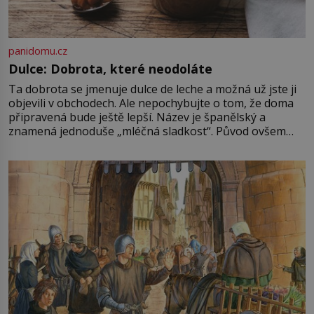
panidomu.cz
Dulce: Dobrota, které neodoláte
Ta dobrota se jmenuje dulce de leche a možná už jste ji
objevili v obchodech. Ale nepochybujte o tom, že doma
připravená bude ještě lepší. Název je španělský a
znamená jednoduše „mléčná sladkost“. Původ ovšem
není úplně jednoznačný, o autorství této receptury se
pře hned několik latinskoamerických zemí a k tomu
Francie, kde se traduje,