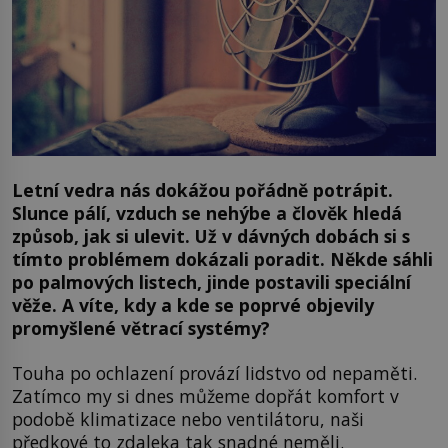
Letní vedra nás dokážou pořádně potrápit.
Slunce pálí, vzduch se nehýbe a člověk hledá
způsob, jak si ulevit. Už v dávných dobách si s
tímto problémem dokázali poradit. Někde sáhli
po palmových listech, jinde postavili speciální
věže. A víte, kdy a kde se poprvé objevily
promyšlené větrací systémy?
Touha po ochlazení provází lidstvo od nepaměti.
Zatímco my si dnes můžeme dopřát komfort v
podobě klimatizace nebo ventilátoru, naši
předkové to zdaleka tak snadné neměli.