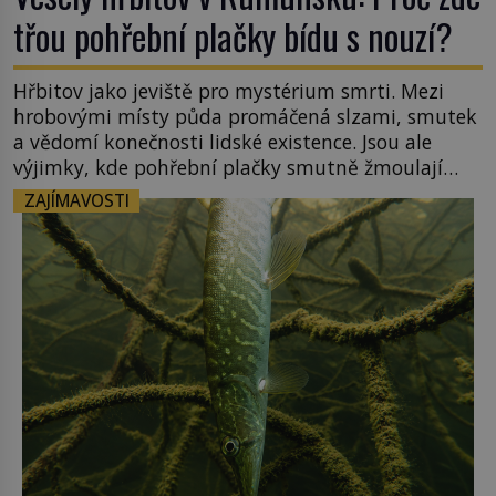
třou pohřební plačky bídu s nouzí?
Hřbitov jako jeviště pro mystérium smrti. Mezi
hrobovými místy půda promáčená slzami, smutek
a vědomí konečnosti lidské existence. Jsou ale
výjimky, kde pohřební plačky smutně žmoulají
kapesníky nikoli při smutečním obřadu, ale při
ZAJÍMAVOSTI
pohledu na výši vyměřené podpory
v nezaměstnanosti. Kam vás pozveme? Unikátní
hřbitov, který si vysloužil název „Veselý“, najdeme
v rumunské vesnici Sapanta, nedaleko hranic […]