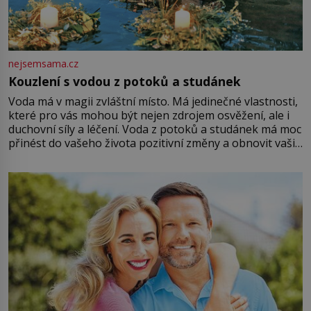
nejsemsama.cz
Kouzlení s vodou z potoků a studánek
Voda má v magii zvláštní místo. Má jedinečné vlastnosti,
které pro vás mohou být nejen zdrojem osvěžení, ale i
duchovní síly a léčení. Voda z potoků a studánek má moc
přinést do vašeho života pozitivní změny a obnovit vaši
energii. Využitím těchto přírodních zdrojů v magii
můžete obohatit své rituály a přinést do svého života
větší harmonii a klid. Je důležité