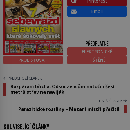
Pinterest
Email
PŘEDPLATNÉ
ELEKTRONICKÉ
PROLISTOVAT
TIŠTĚNÉ
PŘEDCHOZÍ ČLÁNEK
Rozpárání břicha: Odsouzencům natočili šest
metrů střev na naviják
DALŠÍ ČLÁNEK
Parazitické rostliny – Mazaní mistři přežití!
SOUVISEJÍCÍ ČLÁNKY