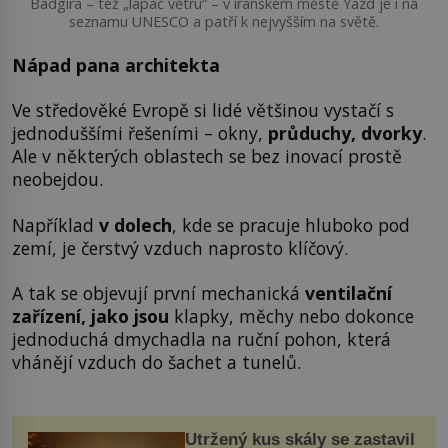
Badgíra – též „lapač větru“ – v íránském městě Yazd je i na
seznamu UNESCO a patří k nejvyšším na světě.
Nápad pana architekta
Ve středověké Evropě si lidé většinou vystačí s
jednoduššími řešeními – okny,
průduchy, dvorky
.
Ale v některých oblastech se bez inovací prostě
neobejdou.
Například
v dolech
, kde se pracuje hluboko pod
zemí, je čerstvý vzduch naprosto klíčový.
A tak se objevují první mechanická
ventilační
zařízení, jako jsou
klapky, měchy nebo dokonce
jednoduchá dmychadla na ruční pohon, která
vhánějí vzduch do šachet a tunelů.
Utržený kus skály se zastavil