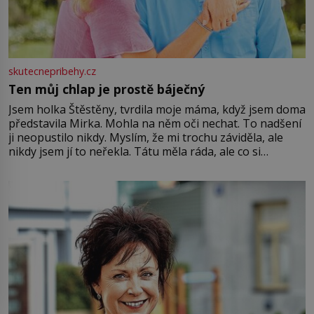
skutecnepribehy.cz
Ten můj chlap je prostě báječný
Jsem holka Štěstěny, tvrdila moje máma, když jsem doma
představila Mirka. Mohla na něm oči nechat. To nadšení
ji neopustilo nikdy. Myslím, že mi trochu záviděla, ale
nikdy jsem jí to neřekla. Tátu měla ráda, ale co si
pamatuji, tak jsme s Mirkem byli zamilovaní mnohem víc.
Jsme spolu moc rádi Tehdy byla jiná doba, když