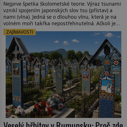
Nejprve špetka školometské teorie. Výraz tsunami
vznikl spojením japonských slov tsu (přístav) a
nami (vlna). Jedná se o dlouhou vlnu, která je na
volném moři takřka nepostřehnutelná. Ačkoli je
vlnová délka tsunami i 300 kilometrů, výška vlny
ZAJÍMAVOSTI
na volném moři je maximálně 1,5 metru. Máme se
podobné obří vlny obávat i v Evropě? Vznik
tsunami si […]
Veselý hřbitov v Rumunsku: Proč zde