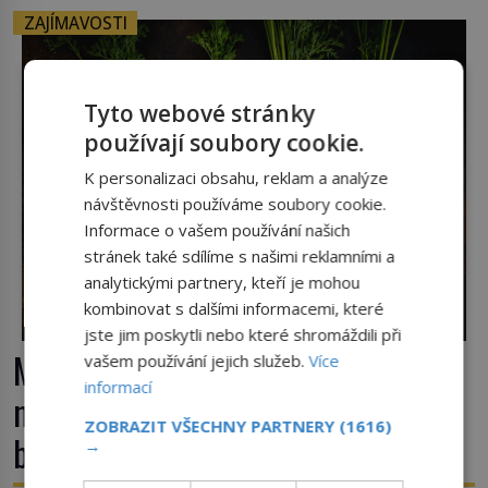
ZAJÍMAVOSTI
Tyto webové stránky
používají soubory cookie.
K personalizaci obsahu, reklam a analýze
návštěvnosti používáme soubory cookie.
Informace o vašem používání našich
stránek také sdílíme s našimi reklamními a
analytickými partnery, kteří je mohou
kombinovat s dalšími informacemi, které
jste jim poskytli nebo které shromáždili při
Mrkev není jen oranžová. Její
vašem používání jejich služeb.
Více
informací
neuvěřitelný příběh začíná fialovou
ZOBRAZIT VŠECHNY PARTNERY
(1616)
barvou
→