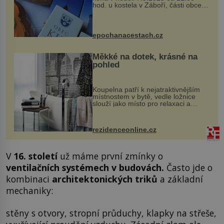
hod. u kostela v Záboří, části obce
Kly u Mělníka. V programu naleznete
komentovanou prohlídku kostela,
dobovou hudbu, řemesla, atrakce...
epochanacestach.cz
Měkké na dotek, krásné na
pohled
Koupelna patří k nejatraktivnějším
místnostem v bytě, vedle ložnice
slouží jako místo pro relaxaci a
odpočinek. Koupelnový textil –
ručníky, osušky a koberečky –
mohou jako mávnutím kouzelného
rezidenceonline.cz
proutku...
V
16. století
už máme první zmínky o
ventilačních systémech v budovách.
Často jde o
kombinaci
architektonických triků
a základní
mechaniky:
stěny s otvory, stropní průduchy, klapky na střeše,