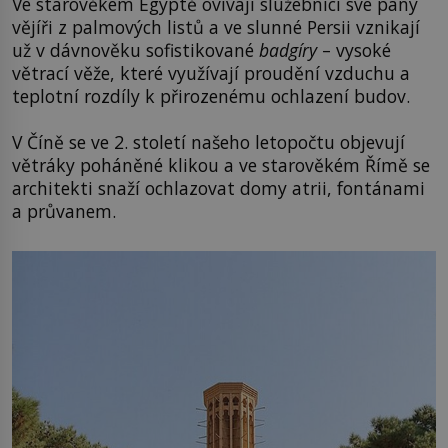
Ve starověkém Egyptě ovívají služebníci své pány
vějíři z palmových listů a ve slunné Persii vznikají
už v dávnověku sofistikované
badgíry
– vysoké
větrací věže, které využívají proudění vzduchu a
teplotní rozdíly k přirozenému ochlazení budov.
V Číně se ve 2. století našeho letopočtu objevují
větráky poháněné klikou a ve starověkém Římě se
architekti snaží ochlazovat domy atrii, fontánami
a průvanem.