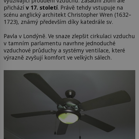
využívající proudění vzduchu. Zásadní zlom ale
přichází
v 17. století
. Právě tehdy vstupuje na
scénu anglický architekt Christopher Wren (1632–
1723), známý především díky katedrále sv.
Pavla v Londýně. Ve snaze zlepšit cirkulaci vzduchu
v tamním parlamentu navrhne jednoduché
vzduchové průduchy a systémy ventilace, které
výrazně zvyšují komfort ve velkých sálech.