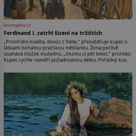
historyplus.cz
Ferdinand I. zatrhl šizení na tržištích
„Prvotřídní kvalita, dovoz z Itálie,“ přesvědčuje kupec s
látkami bohatou pražskou měšťanku. Žena pečlivě
osahává štůček mušelínu. „Vezmu si pět loket,“ prohlásí.
Kupec rychle naměří požadovanou délku. Pořádný kus
mu přitom zůstane za prsty… „Na šaty ho bude málo,
milostpaní. Stačí jenom na sukni,“ zhodnotí švadlena
množství růžového mušelínu. „Ošidili vás, podívejte.“
Vezme do ruky dřevěnou