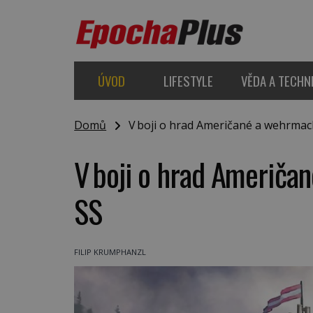
ÚVOD
LIFESTYLE
VĚDA A TECHN
Domů
V boji o hrad Američané a wehrmacht 
V boji o hrad Američané
SS
FILIP KRUMPHANZL