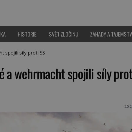
IKA
HISTORIE
SVĚT ZLOČINU
ZÁHADY A TAJEMSTV
spojili síly proti SS
 a wehrmacht spojili síly prot
5.5.