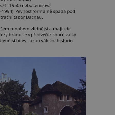
1871–1950) nebo tenisová
8–1994). Pevnost formálně spadá pod
trační tábor Dachau.
ovšem mnohem vlídnější a mají zde
tory hradu se v předvečer konce války
vnější bitvy, jakou váleční historici