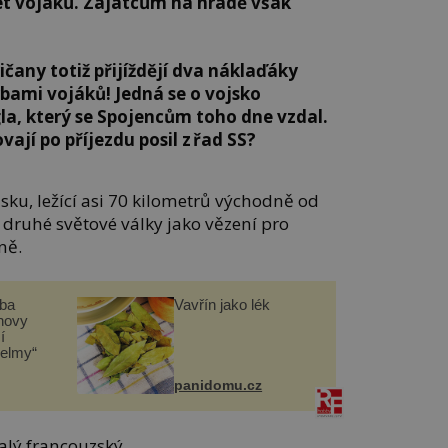
et vojáků. Zajatcům na hradě však
čany totiž přijíždějí dva náklaďáky
bami vojáků! Jedná se o vojsko
, který se Spojencům toho dne vzdal.
vají po příjezdu posil z řad SS?
lsku, ležící asi 70 kilometrů východně od
 druhé světové války jako vězení pro
ně.
čba
Vavřín jako lék
novy
í
helmy“
panidomu.cz
alý francouzský