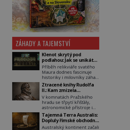
ZÁHADY A TAJEMSTVÍ
Klenot skrytý pod
podlahou: Jak se unikátní
románský poklad dostal
Příběh relikviáře svatého
do zapadlého Bečova?
Maura dodnes fascinuje
historiky i milovníky záhad
po celém světě. Tato
Ztracené knihy Rudolfa
románská zlatnická
II.: Kam zmizela
památka ze 13. století je
nejzáhadnější knihovna
V komnatách Pražského
po českých korunovačních
Evropy?
hradu se třpytí křišťály,
klenotech druhým
astronomické přístroje i
nejcennějším movitým
podivné alchymistické
majetkem v České
Tajemná Terra Australis:
rukopisy. Císař Rudolf II.
republice. Přestože byl
Dopluly římské obchodní
shromažďuje vše, co
klenot v roce 1985 po
lodě až do Austrálie?
Australský kontinent začali
souvisí s tajemstvím
dramatickém pátrání