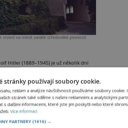
. století na místě zaniklé středověké pevnosti.
olf Hitler (1889–1945) je už několik dní
vádí poslední líté bitvy s nacisty. Právě
teru uvědomí, že příslušníci SS, kteří je
 stránky používají soubory cookie.
bsahu, reklam a analýze návštěvnosti používáme soubory cookie. 
rojnice a vysílají jednoho ze svých řad,
šich stránek také sdílíme s našimi reklamními a analytickými partn
olí vyhledat pomoc. Vězeň šlape
s dalšími informacemi, které jste jim poskytli nebo které shromá
, koho potká. V tom trhne řídítky.
lužeb.
Více informací
ko německého
CHNY PARTNERY
(1616) →