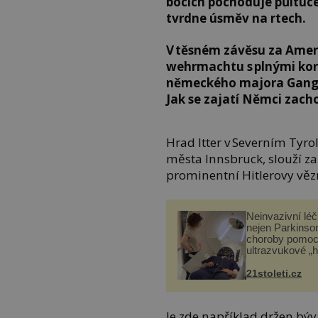
bocích pochoduje půltuc
tvrdne úsměv na rtech.
V těsném závěsu za Ameri
wehrmachtu s plnými kor
německého majora Gangla
Jak se zajatí Němci zacho
Hrad Itter v Severním Tyro
města Innsbruck, slouží za
prominentní Hitlerovy věz
Neinvazivní lé
nejen Parkinso
choroby pomoc
ultrazvukové „
21stoleti.cz
Je zde například držen býv