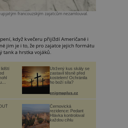
e upjatým francouzským zajatcům nezamlouval.
pení, když k večeru přijíždí Američané i
 jim je i to, že pro zajatce jejich formátu
ý tank a hrstka vojáků.
lidští
Utržený kus skály se
řed
zastavil těsně před
mohl
kostelem! Ochránila
u
ho boží síla?
enigmaplus.cz
OUŤ
Černovická
rezidence: Pedant
Hlávka kontroloval
každou cihlu