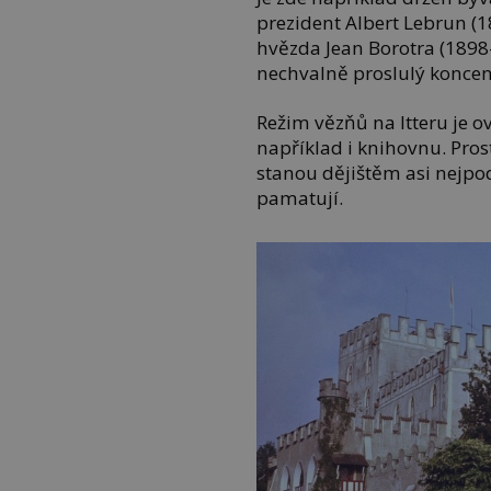
prezident Albert Lebrun (
hvězda Jean Borotra (189
nechvalně proslulý koncen
Režim vězňů na Itteru je 
například i knihovnu. Pros
stanou dějištěm asi nejpodi
pamatují.