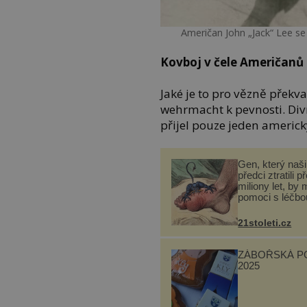
Američan John „Jack“ Lee s
Kovboj v čele Američanů
Jaké je to pro vězně překva
wehrmacht k pevnosti. Divné
přijel pouze jeden americk
Gen, který naši 
předci ztratili p
miliony let, by 
pomoci s léčbo
„nemoci králů“
21stoleti.cz
ZÁBOŘSKÁ P
2025