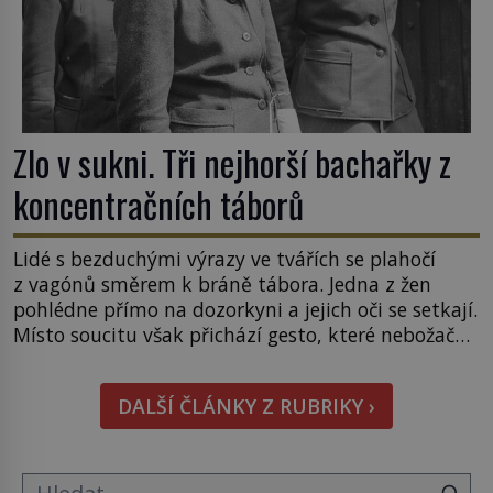
Zlo v sukni. Tři nejhorší bachařky z
koncentračních táborů
Lidé s bezduchými výrazy ve tvářích se plahočí
z vagónů směrem k bráně tábora. Jedna z žen
pohlédne přímo na dozorkyni a jejich oči se setkají.
Místo soucitu však přichází gesto, které nebožačku
posílá rovnou do plynové komory. Jména jako
Rudolf Höss (1901–1947), Josef Mengele (1911–
DALŠÍ ČLÁNKY Z RUBRIKY ›
1979) či Heinrich Himmler (1900–1945) zná každý,
o koho se historie jen otřela. Jenže […]