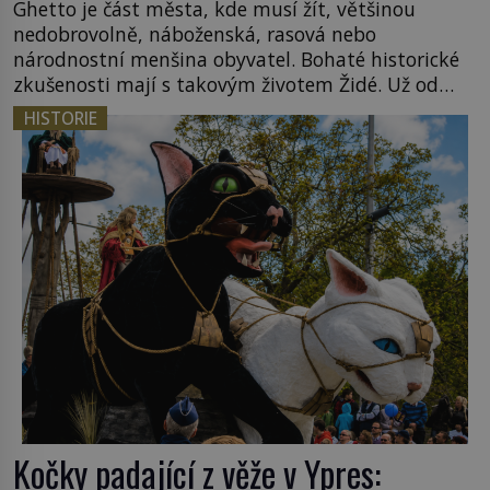
Ghetto je část města, kde musí žít, většinou
nedobrovolně, náboženská, rasová nebo
národnostní menšina obyvatel. Bohaté historické
zkušenosti mají s takovým životem Židé. Už od
středověku jsou totiž v každou chvíli nuceni v
HISTORIE
nějakém žít. Mezi ty nejslavnější patří i římské
ghetto založené v roce 1555. Pokud jde o vztah
k Židům, nemá se Řím čím chlubit. […]
Kočky padající z věže v Ypres: