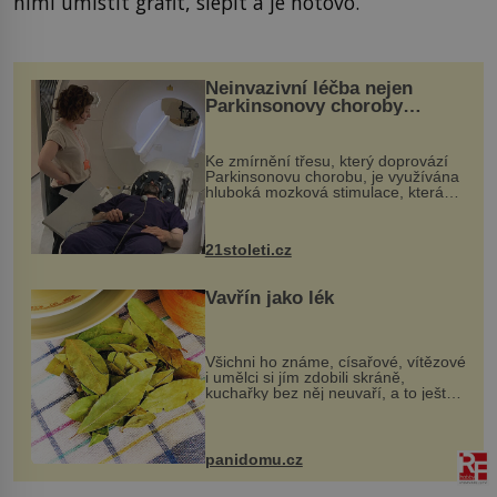
nimi umístit grafit, slepit a je hotovo.
Neinvazivní léčba nejen
Parkinsonovy choroby
pomocí ultrazvukové
„helmy“
Ke zmírnění třesu, který doprovází
Parkinsonovu chorobu, je využívána
hluboká mozková stimulace, která
však vyžaduje vysoce invazivní
zákrok. Ultrazvuk zase není vhodný
k dostatečně přesnému zacílení ...
21stoleti.cz
Vavřín jako lék
Všichni ho známe, císařové, vítězové
i umělci si jím zdobili skráně,
kuchařky bez něj neuvaří, a to ještě
nevíte, že bobkový list může výrazně
zmírnit některé naše neduhy.
Obsahuje v malém množství ně...
panidomu.cz