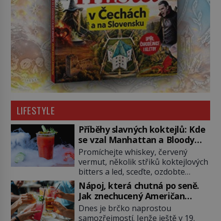
LIFESTYLE
Příběhy slavných koktejlů: Kde
se vzal Manhattan a Bloody
Mary?
Promíchejte whiskey, červený
vermut, několik střiků koktejlových
bitters a led, sceďte, ozdobte
koktejlovou třešinkou a tadá…
Nápoj, která chutná po seně.
Manhattan je tu! A pokud to má být
Jak znechucený Američan
skutečně on, dejte si pozor, ať
vymyslel brčko
Dnes je brčko naprostou
místo klasické americké rye
samozřejmostí. Jenže ještě v 19.
whiskey či klidně bourbonu