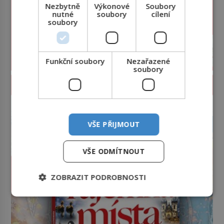
Nezbytně
Výkonové
Soubory
nutné
soubory
cílení
soubory
Funkční soubory
Nezařazené
soubory
PROLISTOVAT ČASOPIS
reklama
VŠE PŘIJMOUT
VŠE ODMÍTNOUT
ZOBRAZIT PODROBNOSTI