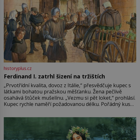
historyplus.cz
Ferdinand I. zatrhl šizení na tržištích
„Prvotřídní kvalita, dovoz z Itálie,“ přesvědčuje kupec s
látkami bohatou pražskou měšťanku. Žena pečlivě
osahává štůček mušelínu. „Vezmu si pět loket,“ prohlásí.
Kupec rychle naměří požadovanou délku. Pořádný kus
mu přitom zůstane za prsty… „Na šaty ho bude málo,
milostpaní. Stačí jenom na sukni,“ zhodnotí švadlena
množství růžového mušelínu. „Ošidili vás, podívejte.“
Vezme do ruky dřevěnou