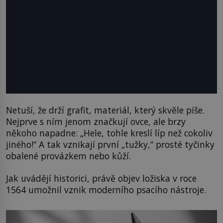
Netuší, že drží grafit, materiál, který skvěle píše.
Nejprve s ním jenom značkují ovce, ale brzy
někoho napadne: „Hele, tohle kreslí líp než cokoliv
jiného!“ A tak vznikají první „tužky,“ prosté tyčinky
obalené provázkem nebo kůží.
Jak uvádějí historici, právě objev ložiska v roce
1564 umožnil vznik moderního psacího nástroje.