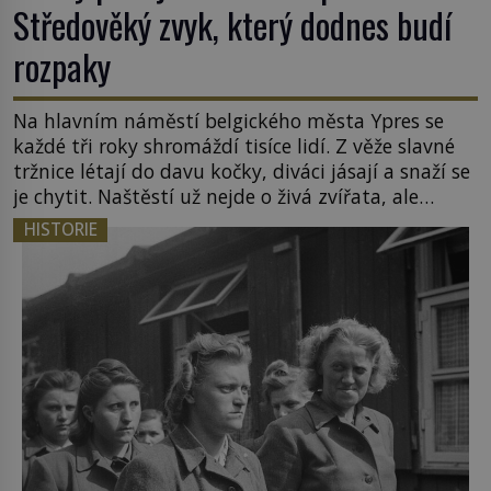
Středověký zvyk, který dodnes budí
rozpaky
Na hlavním náměstí belgického města Ypres se
každé tři roky shromáždí tisíce lidí. Z věže slavné
tržnice létají do davu kočky, diváci jásají a snaží se
je chytit. Naštěstí už nejde o živá zvířata, ale
jenom o plyšové suvenýry. Kdysi to ale bylo jinak.
HISTORIE
Tato veselá podívaná připomíná jeden z
nejpodivnějších a zároveň nejkrutějších zvyků […]