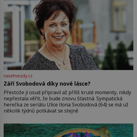
nasehvezdy.cz
Září Svobodová díky nové lásce?
Přestože jí osud připravil až příliš kruté momenty, nikdy
nepřestala věřit, že bude znovu šťastná. Sympatická
herečka ze seriálu Ulice Ilona Svobodová (64) se má už
několik týdnů potkávat se stejně