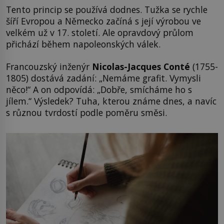
Tento princip se používá dodnes. Tužka se rychle
šíří Evropou a Německo začíná s její výrobou ve
velkém už v 17. století. Ale opravdový průlom
přichází během napoleonských válek.
Francouzský inženýr
Nicolas-Jacques Conté
(1755-
1805) dostává zadání: „Nemáme grafit. Vymysli
něco!“ A on odpovídá: „Dobře, smícháme ho s
jílem.“ Výsledek? Tuha, kterou známe dnes, a navíc
s různou tvrdostí podle poměru směsi.