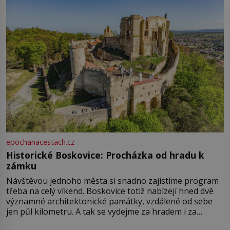
epochanacestach.cz
Historické Boskovice: Procházka od hradu k
zámku
Návštěvou jednoho města si snadno zajistíme program
třeba na celý víkend. Boskovice totiž nabízejí hned dvě
významné architektonické památky, vzdálené od sebe
jen půl kilometru. A tak se vydejme za hradem i za
zámkem do krásné jihomoravské krajiny. Trhová osada