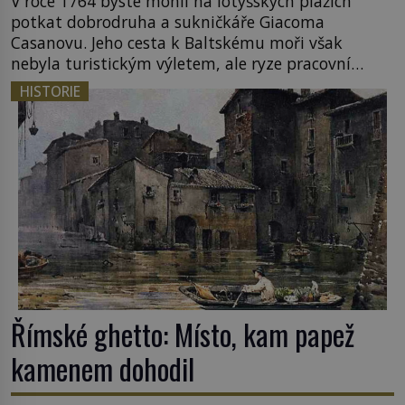
V roce 1764 byste mohli na lotyšských plážích
potkat dobrodruha a sukničkáře Giacoma
Casanovu. Jeho cesta k Baltskému moři však
nebyla turistickým výletem, ale ryze pracovní
cestou se zištnými úmysly. Jaký cíl Casanova
HISTORIE
sledoval, když se například procházel uličkami
lotyšské Rigy? Casanova v Pobaltí kontaktoval
tamní zednářské lóže. Nebyl v této oblasti žádným
nováčkem, protože do zednářské […]
Římské ghetto: Místo, kam papež
kamenem dohodil