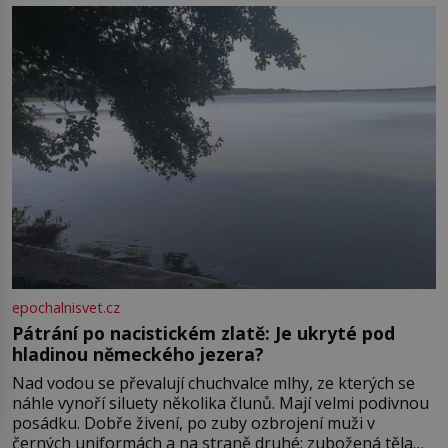
Boskovice na okraji Drahanské vrchoviny vznikla někdy
ve13. století, a už v roce 1313 kronikáři zaznamenali
epochalnisvet.cz
Pátrání po nacistickém zlatě: Je ukryté pod
hladinou německého jezera?
Nad vodou se převalují chuchvalce mlhy, ze kterých se
náhle vynoří siluety několika člunů. Mají velmi podivnou
posádku. Dobře živení, po zuby ozbrojení muži v
černých uniformách a na straně druhé: zubožená těla