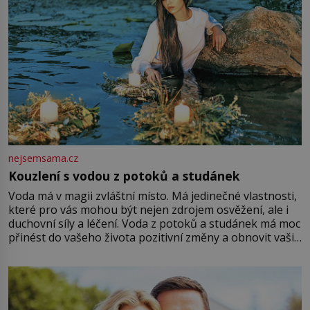
nejsemsama.cz
Kouzlení s vodou z potoků a studánek
Voda má v magii zvláštní místo. Má jedinečné vlastnosti,
které pro vás mohou být nejen zdrojem osvěžení, ale i
duchovní síly a léčení. Voda z potoků a studánek má moc
přinést do vašeho života pozitivní změny a obnovit vaši
energii. Využitím těchto přírodních zdrojů v magii
můžete obohatit své rituály a přinést do svého života
větší harmonii a klid. Je důležité