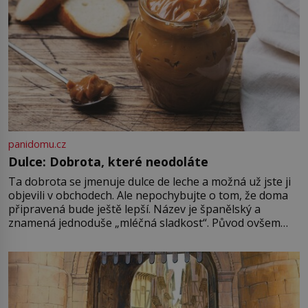
panidomu.cz
Dulce: Dobrota, které neodoláte
Ta dobrota se jmenuje dulce de leche a možná už jste ji
objevili v obchodech. Ale nepochybujte o tom, že doma
připravená bude ještě lepší. Název je španělský a
znamená jednoduše „mléčná sladkost“. Původ ovšem
není úplně jednoznačný, o autorství této receptury se
pře hned několik latinskoamerických zemí a k tomu
Francie, kde se traduje,