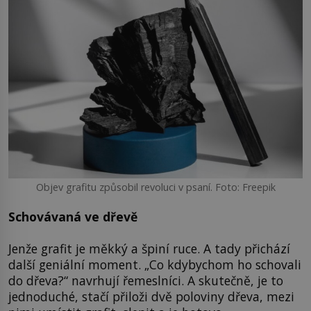
Objev grafitu způsobil revoluci v psaní. Foto: Freepik
Schovávaná ve dřevě
Jenže grafit je měkký a špiní ruce. A tady přichází
další geniální moment. „Co kdybychom ho schovali
do dřeva?“ navrhují řemeslníci. A skutečně, je to
jednoduché, stačí přiloži dvě poloviny dřeva, mezi