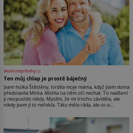
skutecnepribehy.cz
Ten můj chlap je prostě báječný
Jsem holka Štěstěny, tvrdila moje máma, když jsem doma
představila Mirka. Mohla na něm oči nechat. To nadšení
ji neopustilo nikdy. Myslím, že mi trochu záviděla, ale
nikdy jsem jí to neřekla. Tátu měla ráda, ale co si
pamatuji, tak jsme s Mirkem byli zamilovaní mnohem víc.
Jsme spolu moc rádi Tehdy byla jiná doba, když