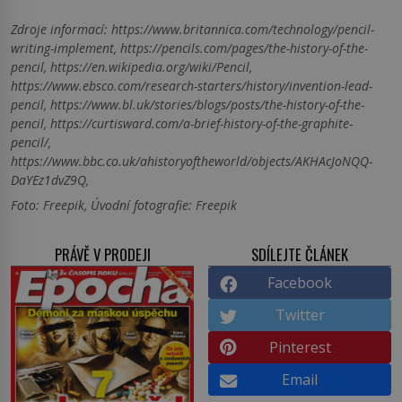
Zdroje informací:
https://www.britannica.com/technology/pencil-
writing-implement, https://pencils.com/pages/the-history-of-the-
pencil, https://en.wikipedia.org/wiki/Pencil,
https://www.ebsco.com/research-starters/history/invention-lead-
pencil, https://www.bl.uk/stories/blogs/posts/the-history-of-the-
pencil, https://curtisward.com/a-brief-history-of-the-graphite-
pencil/,
https://www.bbc.co.uk/ahistoryoftheworld/objects/AKHAcJoNQQ-
DaYEz1dvZ9Q,
Foto: Freepik, Úvodní fotografie: Freepik
PRÁVĚ V PRODEJI
SDÍLEJTE ČLÁNEK
Facebook
Twitter
Pinterest
Email