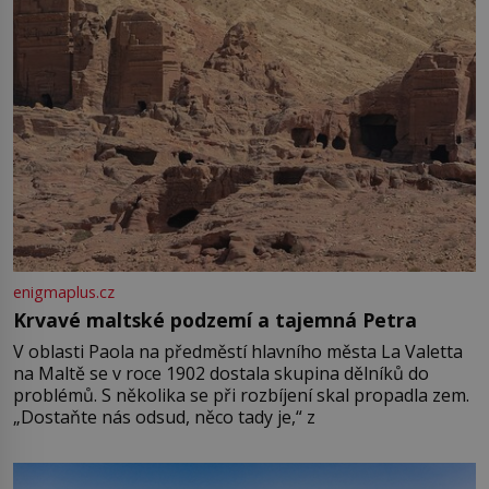
enigmaplus.cz
Krvavé maltské podzemí a tajemná Petra
V oblasti Paola na předměstí hlavního města La Valetta
na Maltě se v roce 1902 dostala skupina dělníků do
problémů. S několika se při rozbíjení skal propadla zem.
„Dostaňte nás odsud, něco tady je,“ z