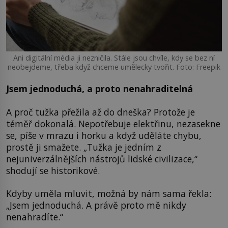
Ani digitální média ji nezničila. Stále jsou chvíle, kdy se bez ní
neobejdeme, třeba když chceme umělecky tvořit. Foto: Freepik
Jsem jednoduchá, a proto nenahraditelná
A proč tužka přežila až do dneška? Protože je
téměř dokonalá. Nepotřebuje elektřinu, nezasekne
se, píše v mrazu i horku a když uděláte chybu,
prostě ji smažete. „Tužka je jedním z
nejuniverzálnějších nástrojů lidské civilizace,“
shodují se historikové.
Kdyby uměla mluvit, možná by nám sama řekla:
„Jsem jednoduchá. A právě proto mě nikdy
nenahradíte.“