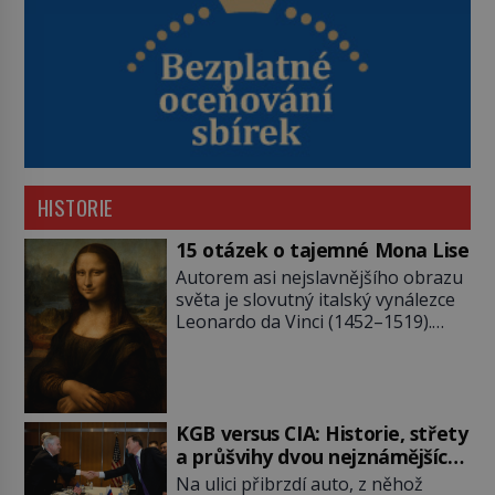
HISTORIE
15 otázek o tajemné Mona Lise
Autorem asi nejslavnějšího obrazu
světa je slovutný italský vynálezce
Leonardo da Vinci (1452–1519).
Jenže jeho nevinně usmívající dámu
obklopují otazníky, na některé
historici odpověď objeví, jiné
zůstanou nezodpovězené. Kam si ji
pověsil Napoleon? Samotný císař
KGB versus CIA: Historie, střety
Napoleon Bonaparte (1769–1821)
a průšvihy dvou nejznámějších
má pro malbu slabost, a tak si ji
tajných služeb historie
Na ulici přibrzdí auto, z něhož