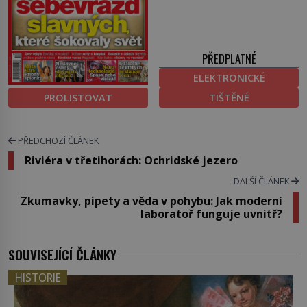
PŘEDPLATNÉ
ELEKTRONICKÉ
PROLISTOVAT
TIŠTĚNÉ
PŘEDCHOZÍ ČLÁNEK
Riviéra v třetihorách: Ochridské jezero
DALŠÍ ČLÁNEK
Zkumavky, pipety a věda v pohybu: Jak moderní
laboratoř funguje uvnitř?
SOUVISEJÍCÍ ČLÁNKY
HISTORIE