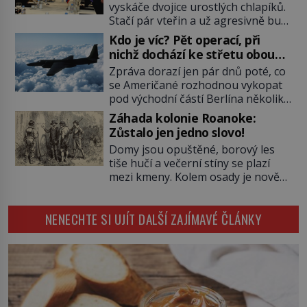
ještě jako první konzul přemístí do
vyskáče dvojice urostlých chlapíků.
své ložnice v Tuilerisjkém […]
Stačí pár vteřin a už agresivně buší
na dveře. O další okamžik později
Kdo je víc? Pět operací, při
vlečou nebožáka do auta, a pak už
nichž dochází ke střetu obou
ho nikdy nikdo nespatří. Dostal se
tajných služeb
Zpráva dorazí jen pár dnů poté, co
totiž do rukou všemocné KGB. Jako
se Američané rozhodnou vykopat
sourozenci, kteří si nemohou přijít
pod východní částí Berlína několik
na jméno. Neustále se předhání v
stovek metrů dlouhý tunel. Sověti
plánování sabotáží, […]
Záhada kolonie Roanoke:
na sobě nenechají nic znát a
Zůstalo jen jedno slovo!
nechají nepřítele, aby si myslel, že
Domy jsou opuštěné, borový les
je přechytračil. Cennou informaci
tiše hučí a večerní stíny se plazí
jim dodá jeden z agentů. Oba
mezi kmeny. Kolem osady je nově
tábory jsou zvyklé působit v pozadí
postavená palisáda, ale ani to
a podle situace tlačit, jak oni […]
nejspíš nedokáže osadníky
NENECHTE SI UJÍT DALŠÍ ZAJÍMAVÉ ČLÁNKY
zachránit. Muži, ženy, děti – všichni
jsou pryč. Nadobro a navždycky!
Kapitán John White (asi 1539–1593)
v srpnu 1587 naposledy zamává
své právě narozené vnučce a
vstoupí na palubu. Nechce […]