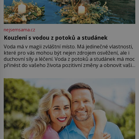
nejsemsama.cz
Kouzlení s vodou z potoků a studánek
Voda má v magii zvláštní místo. Má jedinečné vlastnosti,
které pro vás mohou být nejen zdrojem osvěžení, ale i
duchovní síly a léčení. Voda z potoků a studánek má moc
přinést do vašeho života pozitivní změny a obnovit vaši
energii. Využitím těchto přírodních zdrojů v magii
můžete obohatit své rituály a přinést do svého života
větší harmonii a klid. Je důležité