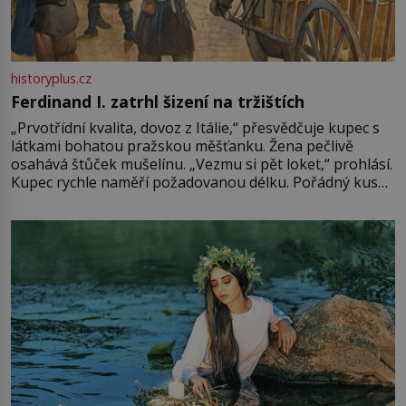
historyplus.cz
Ferdinand I. zatrhl šizení na tržištích
„Prvotřídní kvalita, dovoz z Itálie,“ přesvědčuje kupec s
látkami bohatou pražskou měšťanku. Žena pečlivě
osahává štůček mušelínu. „Vezmu si pět loket,“ prohlásí.
Kupec rychle naměří požadovanou délku. Pořádný kus
mu přitom zůstane za prsty… „Na šaty ho bude málo,
milostpaní. Stačí jenom na sukni,“ zhodnotí švadlena
množství růžového mušelínu. „Ošidili vás, podívejte.“
Vezme do ruky dřevěnou