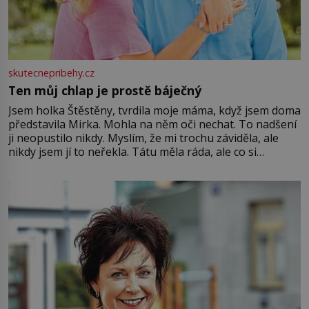
skutecnepribehy.cz
Ten můj chlap je prostě báječný
Jsem holka Štěstěny, tvrdila moje máma, když jsem doma
představila Mirka. Mohla na něm oči nechat. To nadšení
ji neopustilo nikdy. Myslím, že mi trochu záviděla, ale
nikdy jsem jí to neřekla. Tátu měla ráda, ale co si
pamatuji, tak jsme s Mirkem byli zamilovaní mnohem víc.
Jsme spolu moc rádi Tehdy byla jiná doba, když