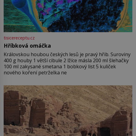
tisicereceptu.cz
Hříbková omáčka
Královskou houbou českých lesů je pravý hřib. Suroviny
400 g houby 1 větší cibule 2 lžíce másla 200 ml šlehačky
100 ml zakysané smetana 1 bobkový list 5 kuliček
nového koření petrželka ne