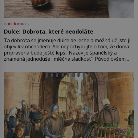
panidomu.cz
Dulce: Dobrota, které neodoláte
Ta dobrota se jmenuje dulce de leche a možná už jste ji
objevili v obchodech. Ale nepochybujte o tom, že doma
připravená bude ještě lepší. Název je španělský a
znamená jednoduše „mléčná sladkost“. Původ ovšem
není úplně jednoznačný, o autorství této receptury se
pře hned několik latinskoamerických zemí a k tomu
Francie, kde se traduje,