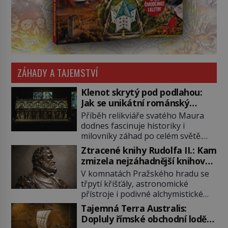
ZÁHADY A TAJEMSTVÍ
Klenot skrytý pod podlahou:
Jak se unikátní románský
poklad dostal do zapadlého
Příběh relikviáře svatého Maura
Bečova?
dodnes fascinuje historiky i
milovníky záhad po celém světě.
Tato románská zlatnická památka
Ztracené knihy Rudolfa II.: Kam
ze 13. století je po českých
zmizela nejzáhadnější knihovna
korunovačních klenotech druhým
Evropy?
V komnatách Pražského hradu se
nejcennějším movitým majetkem v
třpytí křišťály, astronomické
České republice. Přestože byl
přístroje i podivné alchymistické
klenot v roce 1985 po dramatickém
rukopisy. Císař Rudolf II.
pátrání kriminalistů úspěšně
Tajemná Terra Australis:
shromažďuje vše, co souvisí s
nalezen, jeho minulost stále
Dopluly římské obchodní lodě
tajemstvím přírody, hvězd i
obestírá hustá mlha. Otázky, jak