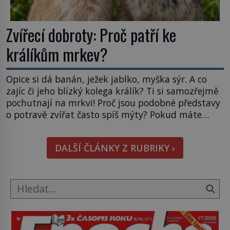
Zvířecí dobroty: Proč patří ke
králíkům mrkev?
Opice si dá banán, ježek jablko, myška sýr. A co
zajíc či jeho blízký kolega králík? Ti si samozřejmě
pochutnají na mrkvi! Proč jsou podobné představy
o potravě zvířat často spíš mýty? Pokud máte
doma králíka, mrkev mu dát můžete. A nejspíš mu
i bude chutnat, ovšem měl by ji mít jen jako
DALŠÍ ČLÁNKY Z RUBRIKY ›
občasný pamlsek. […]