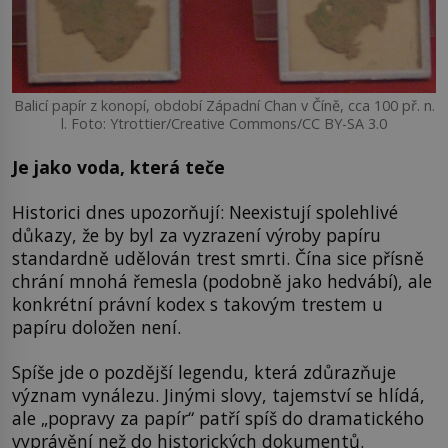
Balicí papír z konopí, období Západní Chan v Číně, cca 100 př. n.
l. Foto: Ytrottier/Creative Commons/CC BY-SA 3.0
Je jako voda, která teče
Historici dnes upozorňují: Neexistují spolehlivé
důkazy, že by byl za vyzrazení výroby papíru
standardně udělován trest smrti. Čína sice přísně
chrání mnohá řemesla (podobně jako hedvábí), ale
konkrétní právní kodex s takovým trestem u
papíru doložen není.
Spíše jde o pozdější legendu, která zdůrazňuje
význam vynálezu. Jinými slovy, tajemství se hlídá,
ale „popravy za papír“ patří spíš do dramatického
vyprávění než do historických dokumentů.