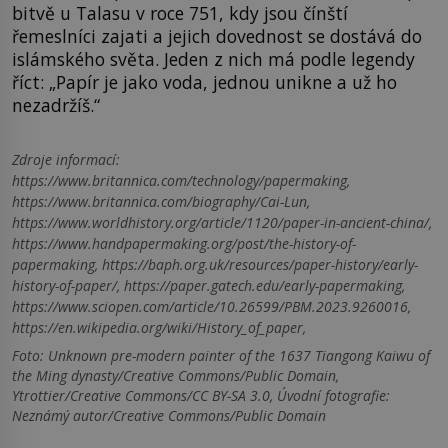
bitvě u Talasu v roce 751, kdy jsou čínští
řemeslníci zajati a jejich dovednost se dostává do
islámského světa. Jeden z nich má podle legendy
říct: „Papír je jako voda, jednou unikne a už ho
nezadržíš.“
Zdroje informací:
https://www.britannica.com/technology/papermaking,
https://www.britannica.com/biography/Cai-Lun,
https://www.worldhistory.org/article/1120/paper-in-ancient-china/,
https://www.handpapermaking.org/post/the-history-of-
papermaking, https://baph.org.uk/resources/paper-history/early-
history-of-paper/, https://paper.gatech.edu/early-papermaking,
https://www.sciopen.com/article/10.26599/PBM.2023.9260016,
https://en.wikipedia.org/wiki/History_of_paper,
Foto: Unknown pre-modern painter of the 1637 Tiangong Kaiwu of
the Ming dynasty/Creative Commons/Public Domain,
Ytrottier/Creative Commons/CC BY-SA 3.0, Úvodní fotografie:
Neznámý autor/Creative Commons/Public Domain