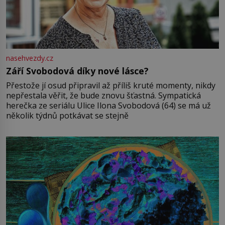
nasehvezdy.cz
Září Svobodová díky nové lásce?
Přestože jí osud připravil až příliš kruté momenty, nikdy
nepřestala věřit, že bude znovu šťastná. Sympatická
herečka ze seriálu Ulice Ilona Svobodová (64) se má už
několik týdnů potkávat se stejně