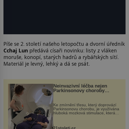
Píše se 2. století našeho letopočtu a dvorní úředník
Cchaj Lun
předává císaři novinku: listy z vláken
moruše, konopí, starých hadrů a rybářských sítí.
Materiál je levný, lehký a dá se psát.
Neinvazivní léčba nejen
Parkinsonovy choroby
pomocí ultrazvukové
„helmy“
Ke zmírnění třesu, který doprovází
Parkinsonovu chorobu, je využívána
hluboká mozková stimulace, která
však vyžaduje vysoce invazivní
zákrok. Ultrazvuk zase není vhodný
k dostatečně přesnému zacílení ...
21stoleti.cz