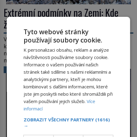
Extrémní podmínky na Zemi: Kde
život přežívá navzdory všemu
Tyto webové stránky
Vroucí voda, mráz hluboko pod bodem mrazu,
používají soubory cookie.
kyseliny, smrtící tlak i pouště, kde celé roky
K personalizaci obsahu, reklam a analýze
nespadne jediná kapka deště. Na první pohled
návštěvnosti používáme soubory cookie.
místa, kde nemůže existovat vůbec nic. Přesto
Informace o vašem používání našich
právě tady vědci objevují organismy, které
VĚDA A TECHNIKA
stránek také sdílíme s našimi reklamními a
posouvají hranice života. Každý nový nález mění
analytickými partnery, kteří je mohou
naše představy o tom, co všechno dokáže příroda a
kombinovat s dalšími informacemi, které
napovídá, kde bychom jednou […]
jste jim poskytli nebo které shromáždili při
vašem používání jejich služeb.
Více
informací
ZOBRAZIT VŠECHNY PARTNERY
(1616)
→