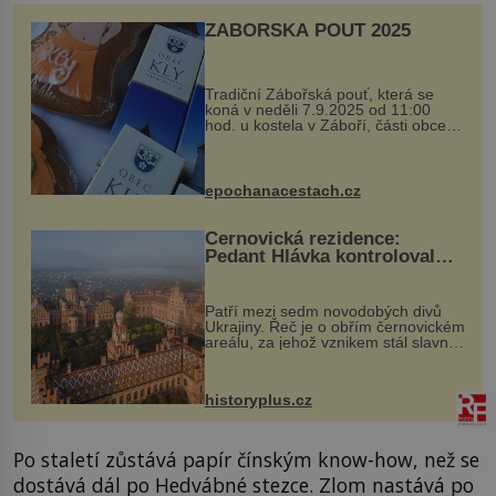
ZÁBOŘSKÁ POUŤ 2025
Tradiční Zábořská pouť, která se
koná v neděli 7.9.2025 od 11:00
hod. u kostela v Záboří, části obce
Kly u Mělníka. V programu naleznete
komentovanou prohlídku kostela,
dobovou hudbu, řemesla, atrakce...
epochanacestach.cz
Černovická rezidence:
Pedant Hlávka kontroloval
každou cihlu
Patří mezi sedm novodobých divů
Ukrajiny. Řeč je o obřím černovickém
areálu, za jehož vznikem stál slavný
český architekt Josef Hlávka. Ten si
na něm dal mimořádně záležet. Jeho
stavební plány by při ...
historyplus.cz
Po staletí zůstává papír čínským know-how, než se
dostává dál po Hedvábné stezce. Zlom nastává po