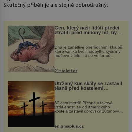
Skutečný příběh je ale stejně dobrodružný.
Gen, který naši lidští předci
ztratili před miliony let, by
mohl pomoci s léčbou
„nemoci králů“
Dna je zánětlivé onemocnění kloubů,
které vzniká kvůli nadbytku kyseliny
močové v těle. Ta se ve formě
krystalků ukládá v blízkosti kloubů,
nejčastěji přitom postihuje palce na
nohou, a způsobuje bole...
21stoleti.cz
Utržený kus skály se zastavil
těsně před kostelem!
Ochránila ho boží síla?
30 centimetrů! Přesně v takové
vzdálenosti se od amerického
kostela zastavil obrovský 20tunový
balvan, který se v květnu 2014
nečekaně odtrhl od nedaleké skály
při její demolici. Podle místních stojí
enigmaplus.cz
...