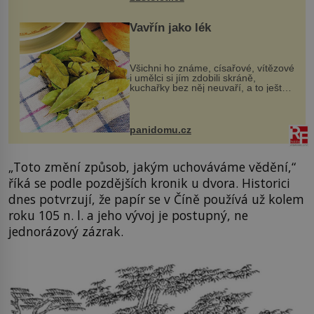
Vavřín jako lék
Všichni ho známe, císařové, vítězové
i umělci si jím zdobili skráně,
kuchařky bez něj neuvaří, a to ještě
nevíte, že bobkový list může výrazně
zmírnit některé naše neduhy.
Obsahuje v malém množství ně...
panidomu.cz
„Toto změní způsob, jakým uchováváme vědění,“
říká se podle pozdějších kronik u dvora. Historici
dnes potvrzují, že papír se v Číně používá už kolem
roku 105 n. l. a jeho vývoj je postupný, ne
jednorázový zázrak.