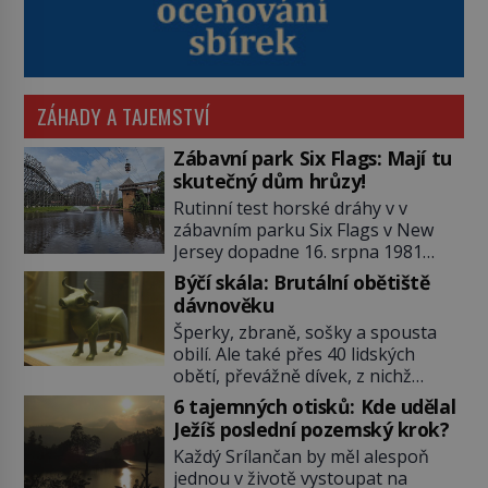
ZÁHADY A TAJEMSTVÍ
Zábavní park Six Flags: Mají tu
skutečný dům hrůzy!
Rutinní test horské dráhy v v
zábavním parku Six Flags v New
Jersey dopadne 16. srpna 1981
katastrofou. 20letý technik Scott
Býčí skála: Brutální obětiště
Tyler se zřítí na zem! Zranění jsou
dávnověku
neslučitelná se životem. „Nepoužil
Šperky, zbraně, sošky a spousta
bezpečnostní zábranu,“ osvětlí
obilí. Ale také přes 40 lidských
smrtelnou nehodu tiskový mluvčí
obětí, převážně dívek, z nichž
parku a vyšetřovatelé mu dávají za
některým rozetnou hlavu a
pravdu: „Atrakce je v pořádku.“ A
6 tajemných otisků: Kde udělal
useknou končetiny. To je slavný
pak přijde srpen roku […]
Ježíš poslední pozemský krok?
halštatský pohřeb. V Evropě
Každý Srílančan by měl alespoň
nevídaný objev, který dodnes
jednou v životě vystoupat na
neumíme vysvětlit… Jeho koníčkem