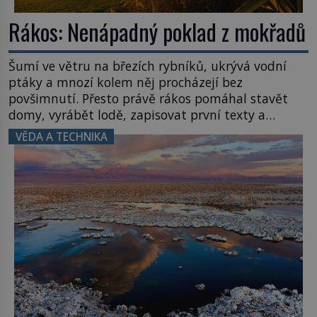
Rákos: Nenápadný poklad z mokřadů
Šumí ve větru na březích rybníků, ukrývá vodní
ptáky a mnozí kolem něj procházejí bez
povšimnutí. Přesto právě rákos pomáhal stavět
domy, vyrábět lodě, zapisovat první texty a
inspiroval řadu pověstí. Tato skromná, ale
VĚDA A TECHNIKA
užitečná rostlina provází člověka už tisíce let.
Většina lidí vnímá rákos jen jako obyčejnou kulisu
letního koupání. Stačí se však podívat […]