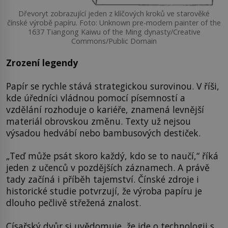
Dřevoryt zobrazující jeden z klíčových kroků ve starověké
čínské výrobě papíru. Foto: Unknown pre-modern painter of the
1637 Tiangong Kaiwu of the Ming dynasty/Creative
Commons/Public Domain
Zrození legendy
Papír se rychle stává strategickou surovinou. V říši,
kde úředníci vládnou pomocí písemností a
vzdělání rozhoduje o kariéře, znamená levnější
materiál obrovskou změnu. Texty už nejsou
výsadou hedvábí nebo bambusových destiček.
„Teď může psát skoro každý, kdo se to naučí,“ říká
jeden z učenců v pozdějších záznamech. A právě
tady začíná i příběh tajemství. Čínské zdroje i
historické studie potvrzují, že výroba papíru je
dlouho pečlivě střežená znalost.
Císařský dvůr si uvědomuje, že jde o technologii s