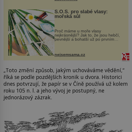
S.O.S. pro slabé vlasy:
mořská sůl
Proč máme u moře vlasy
nejkrásnější? Jak to, že jsou hebčí,
pevnější a bohatší už po prvním
vykoupání? Protože sůl obsažená v
mořské vodě má blahodárný vliv.
Nejen na tělo a pokožku, ale i na
nejsemsama.cz
vlasy. ...
„Toto změní způsob, jakým uchováváme vědění,“
říká se podle pozdějších kronik u dvora. Historici
dnes potvrzují, že papír se v Číně používá už kolem
roku 105 n. l. a jeho vývoj je postupný, ne
jednorázový zázrak.