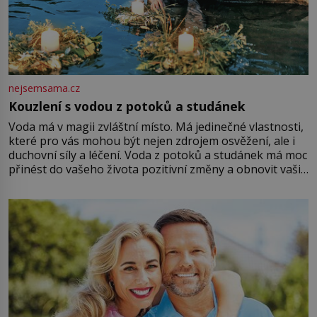
nejsemsama.cz
Kouzlení s vodou z potoků a studánek
Voda má v magii zvláštní místo. Má jedinečné vlastnosti,
které pro vás mohou být nejen zdrojem osvěžení, ale i
duchovní síly a léčení. Voda z potoků a studánek má moc
přinést do vašeho života pozitivní změny a obnovit vaši
energii. Využitím těchto přírodních zdrojů v magii
můžete obohatit své rituály a přinést do svého života
větší harmonii a klid. Je důležité