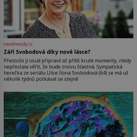
nasehvezdy.cz
Září Svobodová díky nové lásce?
Přestože jí osud připravil až příliš kruté momenty, nikdy
nepřestala věřit, že bude znovu šťastná. Sympatická
herečka ze seriálu Ulice Ilona Svobodová (64) se má už
několik týdnů potkávat se stejně