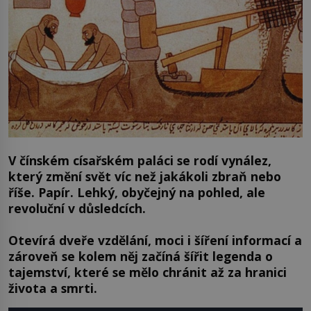
V čínském císařském paláci se rodí vynález,
který změní svět víc než jakákoli zbraň nebo
říše. Papír. Lehký, obyčejný na pohled, ale
revoluční v důsledcích.
Otevírá dveře vzdělání, moci i šíření informací a
zároveň se kolem něj začíná šířit legenda o
tajemství, které se mělo chránit až za hranici
života a smrti.