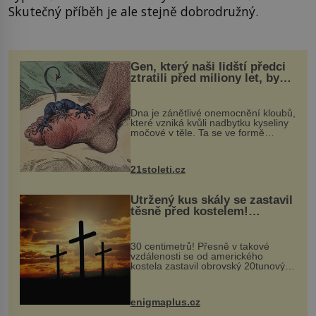
Skutečný příběh je ale stejně dobrodružný.
Gen, který naši lidští předci
ztratili před miliony let, by
mohl pomoci s léčbou
„nemoci králů“
Dna je zánětlivé onemocnění kloubů,
které vzniká kvůli nadbytku kyseliny
močové v těle. Ta se ve formě
krystalků ukládá v blízkosti kloubů,
nejčastěji přitom postihuje palce na
nohou, a způsobuje bole...
21stoleti.cz
Utržený kus skály se zastavil
těsně před kostelem!
Ochránila ho boží síla?
30 centimetrů! Přesně v takové
vzdálenosti se od amerického
kostela zastavil obrovský 20tunový
balvan, který se v květnu 2014
nečekaně odtrhl od nedaleké skály
při její demolici. Podle místních stojí
enigmaplus.cz
...