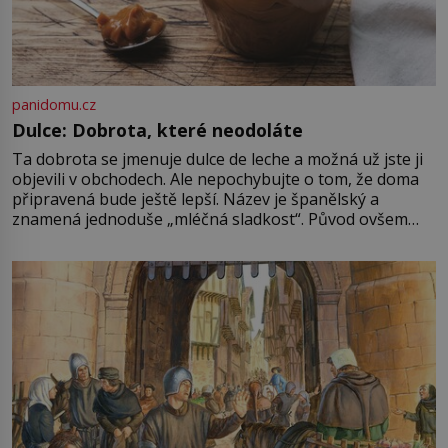
panidomu.cz
Dulce: Dobrota, které neodoláte
Ta dobrota se jmenuje dulce de leche a možná už jste ji
objevili v obchodech. Ale nepochybujte o tom, že doma
připravená bude ještě lepší. Název je španělský a
znamená jednoduše „mléčná sladkost“. Původ ovšem
není úplně jednoznačný, o autorství této receptury se
pře hned několik latinskoamerických zemí a k tomu
Francie, kde se traduje,