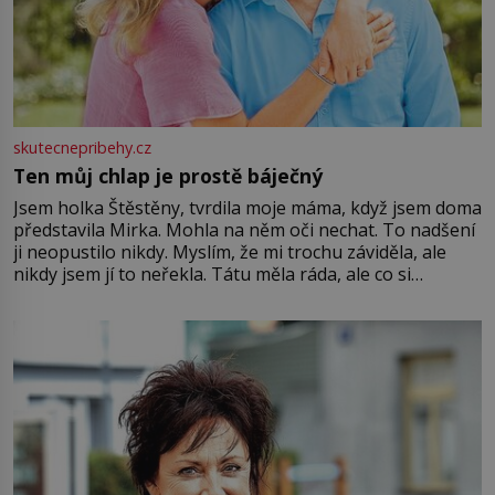
skutecnepribehy.cz
Ten můj chlap je prostě báječný
Jsem holka Štěstěny, tvrdila moje máma, když jsem doma
představila Mirka. Mohla na něm oči nechat. To nadšení
ji neopustilo nikdy. Myslím, že mi trochu záviděla, ale
nikdy jsem jí to neřekla. Tátu měla ráda, ale co si
pamatuji, tak jsme s Mirkem byli zamilovaní mnohem víc.
Jsme spolu moc rádi Tehdy byla jiná doba, když