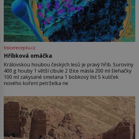
tisicereceptu.cz
Hříbková omáčka
Královskou houbou českých lesů je pravý hřib. Suroviny
400 g houby 1 větší cibule 2 lžíce másla 200 ml šlehačky
100 ml zakysané smetana 1 bobkový list 5 kuliček
nového koření petrželka ne