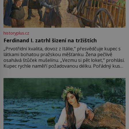
historyplus.cz
Ferdinand I. zatrhl šizení na tržištích
„Prvotřídní kvalita, dovoz z Itálie,“ přesvědčuje kupec s
látkami bohatou pražskou měšťanku. Žena pečlivě
osahává štůček mušelínu. „Vezmu si pět loket,“ prohlásí.
Kupec rychle naměří požadovanou délku. Pořádný kus
mu přitom zůstane za prsty… „Na šaty ho bude málo,
milostpaní. Stačí jenom na sukni,“ zhodnotí švadlena
množství růžového mušelínu. „Ošidili vás, podívejte.“
Vezme do ruky dřevěnou