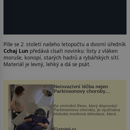
Píše se 2. století našeho letopočtu a dvorní úředník
Cchaj Lun
předává císaři novinku: listy z vláken
moruše, konopí, starých hadrů a rybářských sítí.
Materiál je levný, lehký a dá se psát.
Neinvazivní léčba nejen
Parkinsonovy choroby
pomocí ultrazvukové
„helmy“
Ke zmírnění třesu, který doprovází
Parkinsonovu chorobu, je využívána
hluboká mozková stimulace, která
však vyžaduje vysoce invazivní
zákrok. Ultrazvuk zase není vhodný
k dostatečně přesnému zacílení ...
21stoleti.cz