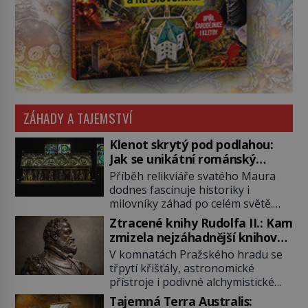
ZÁHADY A TAJEMSTVÍ
Klenot skrytý pod podlahou:
Jak se unikátní románský
poklad dostal do zapadlého
Příběh relikviáře svatého Maura
Bečova?
dodnes fascinuje historiky i
milovníky záhad po celém světě.
Tato románská zlatnická památka
Ztracené knihy Rudolfa II.: Kam
ze 13. století je po českých
zmizela nejzáhadnější knihovna
korunovačních klenotech druhým
Evropy?
V komnatách Pražského hradu se
nejcennějším movitým majetkem v
třpytí křišťály, astronomické
České republice. Přestože byl
přístroje i podivné alchymistické
klenot v roce 1985 po dramatickém
rukopisy. Císař Rudolf II.
pátrání kriminalistů úspěšně
Tajemná Terra Australis: