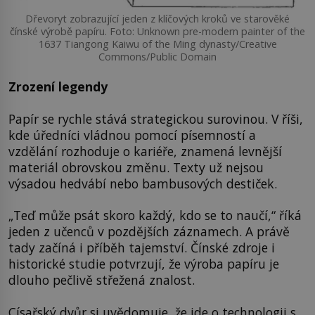
Dřevoryt zobrazující jeden z klíčových kroků ve starověké
čínské výrobě papíru. Foto: Unknown pre-modern painter of the
1637 Tiangong Kaiwu of the Ming dynasty/Creative
Commons/Public Domain
Zrození legendy
Papír se rychle stává strategickou surovinou. V říši,
kde úředníci vládnou pomocí písemností a
vzdělání rozhoduje o kariéře, znamená levnější
materiál obrovskou změnu. Texty už nejsou
výsadou hedvábí nebo bambusových destiček.
„Teď může psát skoro každý, kdo se to naučí,“ říká
jeden z učenců v pozdějších záznamech. A právě
tady začíná i příběh tajemství. Čínské zdroje i
historické studie potvrzují, že výroba papíru je
dlouho pečlivě střežená znalost.
Císařský dvůr si uvědomuje, že jde o technologii s