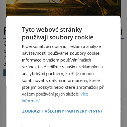
Rákos: Nenápadný poklad z mokřadů
Tyto webové stránky
používají soubory cookie.
Šumí ve větru na březích rybníků, ukrývá vodní
K personalizaci obsahu, reklam a analýze
ptáky a mnozí kolem něj procházejí bez
návštěvnosti používáme soubory cookie.
povšimnutí. Přesto právě rákos pomáhal stavět
Informace o vašem používání našich
domy, vyrábět lodě, zapisovat první texty a
stránek také sdílíme s našimi reklamními a
inspiroval řadu pověstí. Tato skromná, ale
VĚDA A TECHNIKA
analytickými partnery, kteří je mohou
užitečná rostlina provází člověka už tisíce let.
kombinovat s dalšími informacemi, které
Většina lidí vnímá rákos jen jako obyčejnou kulisu
jste jim poskytli nebo které shromáždili při
letního koupání. Stačí se však podívat […]
vašem používání jejich služeb.
Více
informací
ZOBRAZIT VŠECHNY PARTNERY
(1616)
→