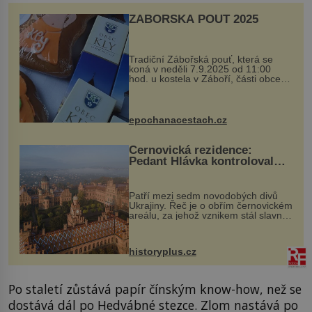
ZÁBOŘSKÁ POUŤ 2025
Tradiční Zábořská pouť, která se
koná v neděli 7.9.2025 od 11:00
hod. u kostela v Záboří, části obce
Kly u Mělníka. V programu naleznete
komentovanou prohlídku kostela,
dobovou hudbu, řemesla, atrakce...
epochanacestach.cz
Černovická rezidence:
Pedant Hlávka kontroloval
každou cihlu
Patří mezi sedm novodobých divů
Ukrajiny. Řeč je o obřím černovickém
areálu, za jehož vznikem stál slavný
český architekt Josef Hlávka. Ten si
na něm dal mimořádně záležet. Jeho
stavební plány by při ...
historyplus.cz
Po staletí zůstává papír čínským know-how, než se
dostává dál po Hedvábné stezce. Zlom nastává po