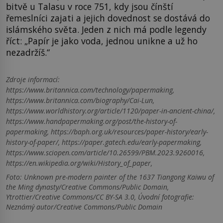
bitvě u Talasu v roce 751, kdy jsou čínští
řemeslníci zajati a jejich dovednost se dostává do
islámského světa. Jeden z nich má podle legendy
říct: „Papír je jako voda, jednou unikne a už ho
nezadržíš.“
Zdroje informací:
https://www.britannica.com/technology/papermaking,
https://www.britannica.com/biography/Cai-Lun,
https://www.worldhistory.org/article/1120/paper-in-ancient-china/,
https://www.handpapermaking.org/post/the-history-of-
papermaking, https://baph.org.uk/resources/paper-history/early-
history-of-paper/, https://paper.gatech.edu/early-papermaking,
https://www.sciopen.com/article/10.26599/PBM.2023.9260016,
https://en.wikipedia.org/wiki/History_of_paper,
Foto: Unknown pre-modern painter of the 1637 Tiangong Kaiwu of
the Ming dynasty/Creative Commons/Public Domain,
Ytrottier/Creative Commons/CC BY-SA 3.0, Úvodní fotografie:
Neznámý autor/Creative Commons/Public Domain