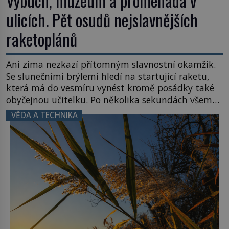
Výbuch, muzeum a promenáda v
ulicích. Pět osudů nejslavnějších
raketoplánů
Ani zima nezkazí přítomným slavnostní okamžik.
Se slunečními brýlemi hledí na startující raketu,
která má do vesmíru vynést kromě posádky také
obyčejnou učitelku. Po několika sekundách všem
ztuhnou úsměvy, stroj totiž exploduje. Jejich
VĚDA A TECHNIKA
konstrukce není z levného kraje, daňové
poplatníky stojí miliardy dolarů. Na druhou stranu
zvládnou jen představitelné věci. Na malé kousky
Název: Columbia První […]