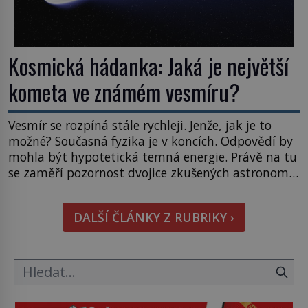
Kosmická hádanka: Jaká je největší
kometa ve známém vesmíru?
Vesmír se rozpíná stále rychleji. Jenže, jak je to
možné? Současná fyzika je v koncích. Odpovědí by
mohla být hypotetická temná energie. Právě na tu
se zaměří pozornost dvojice zkušených astronomů.
Namísto ní ale objeví něco mnohem
hmatatelnějšího. Naprosto rekordní kometu!
DALŠÍ ČLÁNKY Z RUBRIKY ›
Astronomové Pedro Bernardinelli a Gary Bernstein
mravenčí prací zkoumají archivní snímky v rámci
Průzkumu temné energie […]