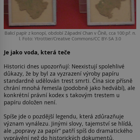
Balicí papír z konopí, období Západní Chan v Číně, cca 100 př. n.
l. Foto: Ytrottier/Creative Commons/CC BY-SA 3.0
Je jako voda, která teče
Historici dnes upozorňují: Neexistují spolehlivé
důkazy, že by byl za vyzrazení výroby papíru
standardně udělován trest smrti. Čína sice přísně
chrání mnohá řemesla (podobně jako hedvábí), ale
konkrétní právní kodex s takovým trestem u
papíru doložen není.
Spíše jde o pozdější legendu, která zdůrazňuje
význam vynálezu. Jinými slovy, tajemství se hlídá,
ale „popravy za papír“ patří spíš do dramatického
vyprávění než do historických dokumentů.