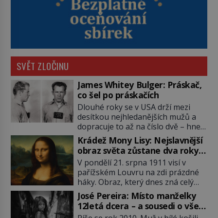
SVĚT ZLOČINU
James Whitey Bulger: Práskač,
co šel po práskačích
Dlouhé roky se v USA drží mezi
desítkou nejhledanějších mužů a
dopracuje to až na číslo dvě – hned
po Usámovi bin Ládinovi (1957–
Krádež Mony Lisy: Nejslavnější
2011). To je James „Whitey“ Bulger
obraz světa zůstane dva roky
(1929–2018) viněný ze spoluúčasti
nezvěstný
V pondělí 21. srpna 1911 visí v
na 19 vraždách, vydírání a lichvy. A
pařížském Louvru na zdi prázdné
samozřejmě, krom toho je ještě
háky. Obraz, který dnes zná celý
drogový dealer, který neváhá
svět, je pryč. Zpočátku si nikdo
odstranit z cesty všechny práskače,
José Pereira: Místo manželky
nemyslí, že jde o krádež.
zatímco […]
12letá dcera – a sousedi o všem
Zaměstnanci jsou přesvědčeni, že
vědí!
Píše se rok 2010. Muž v bílé košili