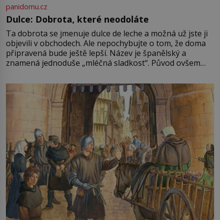
panidomu.cz
Dulce: Dobrota, které neodoláte
Ta dobrota se jmenuje dulce de leche a možná už jste ji
objevili v obchodech. Ale nepochybujte o tom, že doma
připravená bude ještě lepší. Název je španělský a
znamená jednoduše „mléčná sladkost“. Původ ovšem
není úplně jednoznačný, o autorství této receptury se
pře hned několik latinskoamerických zemí a k tomu
Francie, kde se traduje,