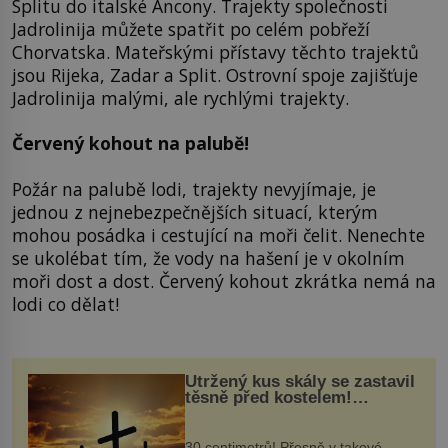
Splitu do italské Ancony. Trajekty společnosti
Jadrolinija můžete spatřit po celém pobřeží
Chorvatska. Mateřskými přístavy těchto trajektů
jsou Rijeka, Zadar a Split. Ostrovní spoje zajišťuje
Jadrolinija malými, ale rychlými trajekty.
Červený kohout na palubě!
Požár na palubě lodi, trajekty nevyjímaje, je
jednou z nejnebezpečnějších situací, kterým
mohou posádka i cestující na moři čelit. Nenechte
se ukolébat tím, že vody na hašení je v okolním
moři dost a dost. Červený kohout zkrátka nemá na
lodi co dělat!
Utržený kus skály se zastavil
těsně před kostelem!
Ochránila ho boží síla?
30 centimetrů! Přesně v takové