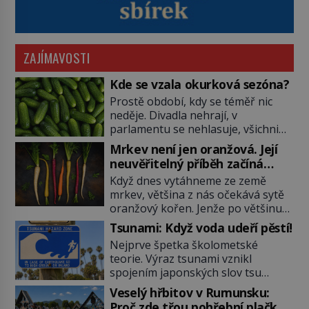
ZAJÍMAVOSTI
Kde se vzala okurková sezóna?
Prostě období, kdy se téměř nic
neděje. Divadla nehrají, v
parlamentu se nehlasuje, všichni
jsou na dovolené a média tak
Mrkev není jen oranžová. Její
nemají o čem mluvit a psát. A
neuvěřitelný příběh začíná
vymýšlejí si proto témata, které
fialovou barvou
Když dnes vytáhneme ze země
nikoho nezajímají. Proč je však ona
mrkev, většina z nás očekává sytě
letní doba spojovaná zrovna s
oranžový kořen. Jenže po většinu
okurkami? Okurkovou sezónu
své historie je mrkev všechno
známe už od poloviny 19. století,
Tsunami: Když voda udeří pěstí!
možné, jen ne oranžová. Je fialová,
ovšem jako Češi […]
Nejprve špetka školometské
žlutá, bílá, někdy dokonce téměř
teorie. Výraz tsunami vznikl
černá. Až díky stovkám let
spojením japonských slov tsu
pečlivého šlechtění se z ní stává
(přístav) a nami (vlna). Jedná se o
zelenina, bez které si českou
Veselý hřbitov v Rumunsku:
dlouhou vlnu, která je na volném
zahradu ani nedokážeme
Proč zde třou pohřební plačky