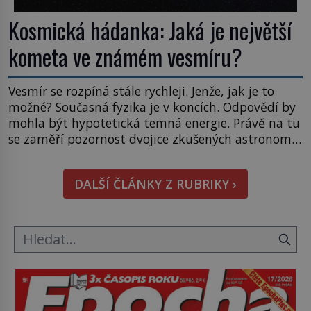
Kosmická hádanka: Jaká je největší
kometa ve známém vesmíru?
Vesmír se rozpíná stále rychleji. Jenže, jak je to
možné? Současná fyzika je v koncích. Odpovědí by
mohla být hypotetická temná energie. Právě na tu
se zaměří pozornost dvojice zkušených astronomů.
Namísto ní ale objeví něco mnohem
hmatatelnějšího. Naprosto rekordní kometu!
DALŠÍ ČLÁNKY Z RUBRIKY ›
Astronomové Pedro Bernardinelli a Gary Bernstein
mravenčí prací zkoumají archivní snímky v rámci
Průzkumu temné energie […]