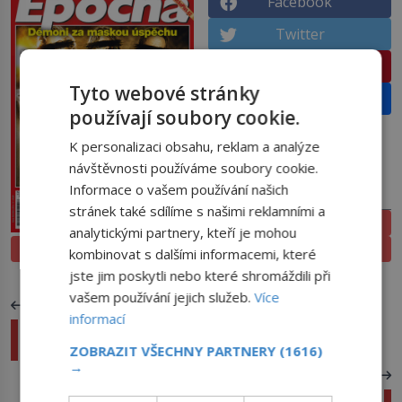
Facebook
Twitter
Pinterest
Tyto webové stránky
Email
používají soubory cookie.
K personalizaci obsahu, reklam a analýze
návštěvnosti používáme soubory cookie.
Informace o vašem používání našich
PŘEDPLATNÉ
stránek také sdílíme s našimi reklamními a
ELEKTRONICKÉ
analytickými partnery, kteří je mohou
PROLISTOVAT
TIŠTĚNÉ
kombinovat s dalšími informacemi, které
jste jim poskytli nebo které shromáždili při
vašem používání jejich služeb.
Více
PŘEDCHOZÍ ČLÁNEK
informací
Čím nás překvapí myši? Umí zpívat milostné
serenády a jsou empatické
ZOBRAZIT VŠECHNY PARTNERY
(1616)
→
DALŠÍ ČLÁNEK
Nejlepší šaty do divadla pro dlouhá večerní