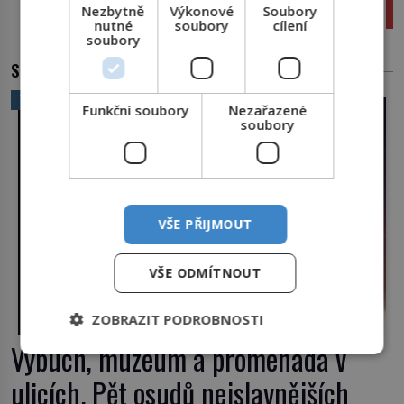
Nezbytně
Výkonové
Soubory
představení
nutné
soubory
cílení
soubory
SOUVISEJÍCÍ ČLÁNKY
VĚDA A TECHNIKA
Funkční soubory
Nezařazené
soubory
VŠE PŘIJMOUT
VŠE ODMÍTNOUT
ZOBRAZIT PODROBNOSTI
Výbuch, muzeum a promenáda v
ulicích. Pět osudů nejslavnějších