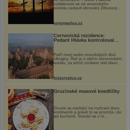
vzdálenosti se od amerického
kostela zastavil obrovský 20tunový
balvan, který se v květnu 2014
nečekaně odtrhl od nedaleké skály
při její demolici. Podle místních stojí
enigmaplus.cz
...
Černovická rezidence:
Pedant Hlávka kontroloval
každou cihlu
Patří mezi sedm novodobých divů
Ukrajiny. Řeč je o obřím černovickém
areálu, za jehož vznikem stál slavný
český architekt Josef Hlávka. Ten si
na něm dal mimořádně záležet. Jeho
stavební plány by při ...
historyplus.cz
Gruzínské masové knedlíčky
Gruzie se nachází na rozhraní dvou
kontinentů a právě to se promítá i do
její kuchyně. Snoubí se v ní
evropské a asijské chutě a díky tomu
vznikají rozmanité a chuťově bohaté
pokrmy, které rozhodně st...