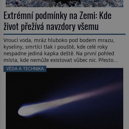
Extrémní podmínky na Zemi: Kde
život přežívá navzdory všemu
Vroucí voda, mráz hluboko pod bodem mrazu,
kyseliny, smrtící tlak i pouště, kde celé roky
nespadne jediná kapka deště. Na první pohled
místa, kde nemůže existovat vůbec nic. Přesto
právě tady vědci objevují organismy, které
VĚDA A TECHNIKA
posouvají hranice života. Každý nový nález mění
naše představy o tom, co všechno dokáže příroda a
napovídá, kde bychom jednou […]