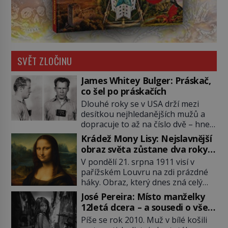
SVĚT ZLOČINU
James Whitey Bulger: Práskač,
co šel po práskačích
Dlouhé roky se v USA drží mezi
desítkou nejhledanějších mužů a
dopracuje to až na číslo dvě – hned
po Usámovi bin Ládinovi (1957–
Krádež Mony Lisy: Nejslavnější
2011). To je James „Whitey“ Bulger
obraz světa zůstane dva roky
(1929–2018) viněný ze spoluúčasti
nezvěstný
V pondělí 21. srpna 1911 visí v
na 19 vraždách, vydírání a lichvy. A
pařížském Louvru na zdi prázdné
samozřejmě, krom toho je ještě
háky. Obraz, který dnes zná celý
drogový dealer, který neváhá
svět, je pryč. Zpočátku si nikdo
odstranit z cesty všechny práskače,
José Pereira: Místo manželky
nemyslí, že jde o krádež.
zatímco […]
12letá dcera – a sousedi o všem
Zaměstnanci jsou přesvědčeni, že
vědí!
Píše se rok 2010. Muž v bílé košili
Mona Lisa je jen v restaurátorské