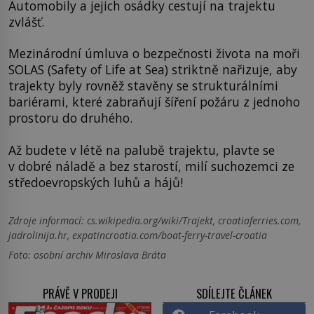
Automobily a jejich osádky cestují na trajektu
zvlášť.
Mezinárodní úmluva o bezpečnosti života na moři
SOLAS (Safety of Life at Sea) striktně nařizuje, aby
trajekty byly rovněž stavěny se strukturálními
bariérami, které zabraňují šíření požáru z jednoho
prostoru do druhého.
Až budete v létě na palubě trajektu, plavte se
v dobré náladě a bez starostí, milí suchozemci ze
středoevropských luhů a hájů!
Zdroje informací:
cs.wikipedia.org/wiki/Trajekt, croatiaferries.com,
jadrolinija.hr, expatincroatia.com/boat-ferry-travel-croatia
Foto: osobní archiv Miroslava Bráta
PRÁVĚ V PRODEJI
SDÍLEJTE ČLÁNEK