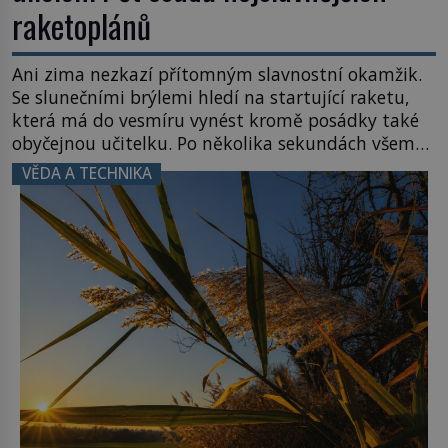
raketoplánů
Ani zima nezkazí přítomným slavnostní okamžik.
Se slunečními brýlemi hledí na startující raketu,
která má do vesmíru vynést kromě posádky také
obyčejnou učitelku. Po několika sekundách všem
ztuhnou úsměvy, stroj totiž exploduje. Jejich
VĚDA A TECHNIKA
konstrukce není z levného kraje, daňové
poplatníky stojí miliardy dolarů. Na druhou stranu
zvládnou jen představitelné věci. Na malé kousky
Název: Columbia První […]