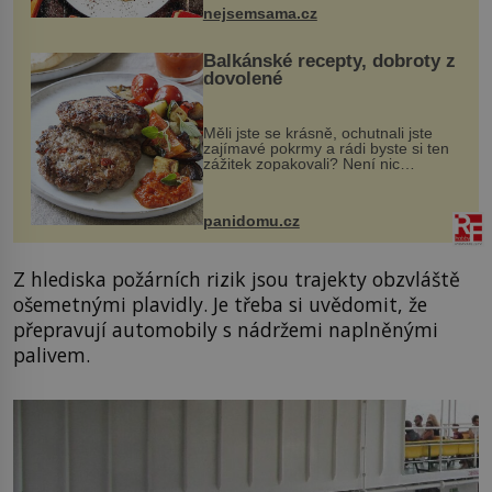
nejsemsama.cz
Balkánské recepty, dobroty z
dovolené
Měli jste se krásně, ochutnali jste
zajímavé pokrmy a rádi byste si ten
zážitek zopakovali? Není nic
snazšího. Pljeskavica (10 porcí)
Možná jste ji ochutnali na dovolené v
bývalé Jugoslávii, lze ji vi...
panidomu.cz
Z hlediska požárních rizik jsou trajekty obzvláště
ošemetnými plavidly. Je třeba si uvědomit, že
přepravují automobily s nádržemi naplněnými
palivem.