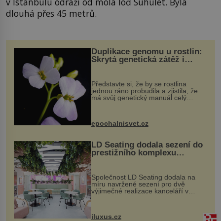
v Istanbulu odráží od mola loď Suhulet. Byla
dlouhá přes 45 metrů.
Duplikace genomu u rostlin:
Skrytá genetická zátěž i
evoluční výhoda
Představte si, že by se rostlina
jednou ráno probudila a zjistila, že
má svůj genetický manuál celý
dvakrát. Přesně to se občas v
přírodě stane – a podle nového
výzkumu to může být pro druhy
epochalnisvet.cz
vstupenka...
LD Seating dodala sezení do
prestižního komplexu
MediaCityUK v Salfordu
Společnost LD Seating dodala na
míru navržené sezení pro dvě
výjimečné realizace kanceláří v
areálu MediaCityUK v anglickém
Salfordu – konkrétně do budov Blue
Tower a Orange Tower. Komplex
iluxus.cz
budov Media...