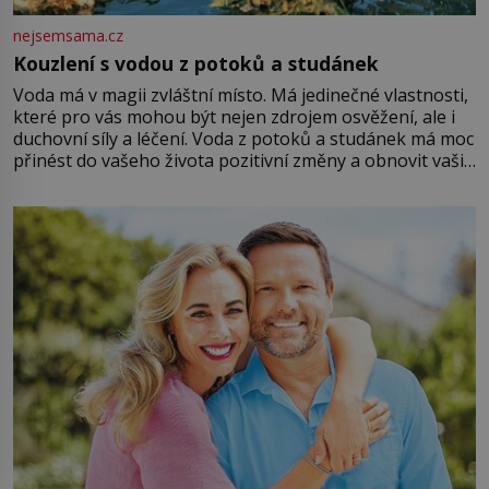
nejsemsama.cz
Kouzlení s vodou z potoků a studánek
Voda má v magii zvláštní místo. Má jedinečné vlastnosti,
které pro vás mohou být nejen zdrojem osvěžení, ale i
duchovní síly a léčení. Voda z potoků a studánek má moc
přinést do vašeho života pozitivní změny a obnovit vaši
energii. Využitím těchto přírodních zdrojů v magii
můžete obohatit své rituály a přinést do svého života
větší harmonii a klid. Je důležité