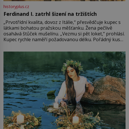
historyplus.cz
Ferdinand I. zatrhl šizení na tržištích
„Prvotřídní kvalita, dovoz z Itálie,“ přesvědčuje kupec s
látkami bohatou pražskou měšťanku. Žena pečlivě
osahává štůček mušelínu. „Vezmu si pět loket,“ prohlásí.
Kupec rychle naměří požadovanou délku. Pořádný kus
mu přitom zůstane za prsty… „Na šaty ho bude málo,
milostpaní. Stačí jenom na sukni,“ zhodnotí švadlena
množství růžového mušelínu. „Ošidili vás, podívejte.“
Vezme do ruky dřevěnou