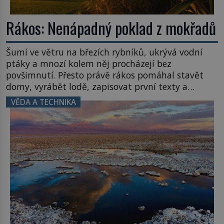
Rákos: Nenápadný poklad z mokřadů
Šumí ve větru na březích rybníků, ukrývá vodní
ptáky a mnozí kolem něj procházejí bez
povšimnutí. Přesto právě rákos pomáhal stavět
domy, vyrábět lodě, zapisovat první texty a
inspiroval řadu pověstí. Tato skromná, ale
VĚDA A TECHNIKA
užitečná rostlina provází člověka už tisíce let.
Většina lidí vnímá rákos jen jako obyčejnou kulisu
letního koupání. Stačí se však podívat […]